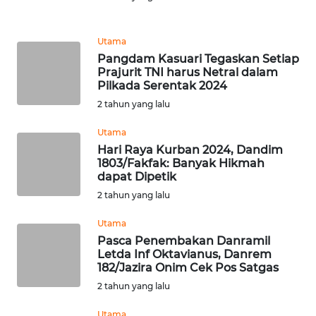
WN
Utama
NUSANTARA
Pangdam Kasuari Tegaskan Setiap
Prajurit TNI harus Netral dalam
WN
Pilkada Serentak 2024
JOGJA
2 tahun yang lalu
Utama
WN
JATIM
Hari Raya Kurban 2024, Dandim
1803/Fakfak: Banyak Hikmah
dapat Dipetik
WN
2 tahun yang lalu
BALI
Utama
WN
Pasca Penembakan Danramil
KALBAR
Letda Inf Oktavianus, Danrem
182/Jazira Onim Cek Pos Satgas
2 tahun yang lalu
WN
KALTENG
Utama