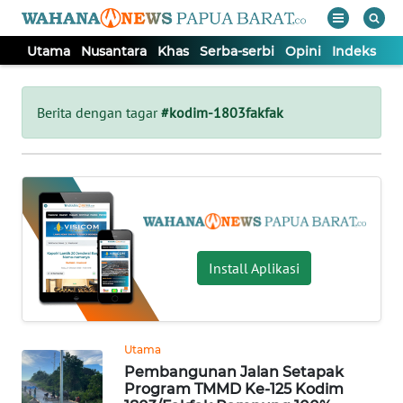
Utama
Nusantara
Khas
Serba-serbi
Opini
Indeks
WAHANA
Tutup
TV
Berita dengan tagar
#kodim-1803fakfak
UTAMA
NUSANTARA
KHAS
Install Aplikasi
SERBA-
SERBI
Utama
Pembangunan Jalan Setapak
OPINI
Program TMMD Ke-125 Kodim