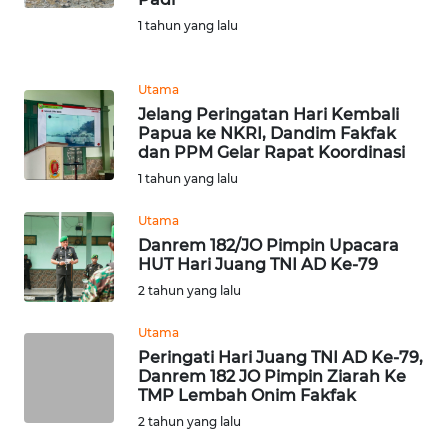
REDAKSI
1 tahun yang lalu
KARIR
Utama
Jelang Peringatan Hari Kembali
DISCLAIMER
Papua ke NKRI, Dandim Fakfak
dan PPM Gelar Rapat Koordinasi
Wahana
1 tahun yang lalu
News
Regional
Utama
Danrem 182/JO Pimpin Upacara
WN
HUT Hari Juang TNI AD Ke-79
SUMUT
2 tahun yang lalu
WN
Utama
JAKARTA
Peringati Hari Juang TNI AD Ke-79,
Danrem 182 JO Pimpin Ziarah Ke
TMP Lembah Onim Fakfak
WN
2 tahun yang lalu
JABAR