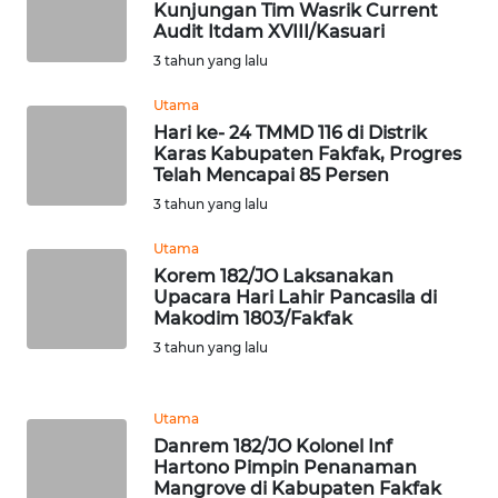
Kunjungan Tim Wasrik Current
Audit Itdam XVIII/Kasuari
WN
3 tahun yang lalu
TAPANULI
SELATAN
Utama
Hari ke- 24 TMMD 116 di Distrik
Karas Kabupaten Fakfak, Progres
WN
Telah Mencapai 85 Persen
TANJUNG
3 tahun yang lalu
LESUNG
Utama
WN
Korem 182/JO Laksanakan
KARO
Upacara Hari Lahir Pancasila di
Makodim 1803/Fakfak
3 tahun yang lalu
WN
SIMALUNGUN
Utama
WN
Danrem 182/JO Kolonel Inf
LABUHANBATU
Hartono Pimpin Penanaman
Mangrove di Kabupaten Fakfak