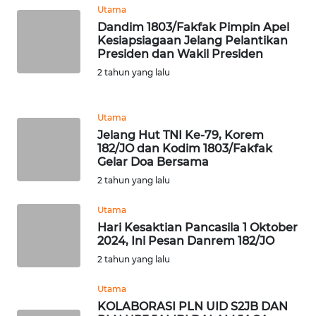
Utama
WN
Dandim 1803/Fakfak Pimpin Apel
BANTEN
Kesiapsiagaan Jelang Pelantikan
Presiden dan Wakil Presiden
2 tahun yang lalu
WN
NTT
Utama
WN
Jelang Hut TNI Ke-79, Korem
KEPRI
182/JO dan Kodim 1803/Fakfak
Gelar Doa Bersama
WN
2 tahun yang lalu
PAPUA
Utama
Hari Kesaktian Pancasila 1 Oktober
WN
2024, Ini Pesan Danrem 182/JO
PAPUA
2 tahun yang lalu
BARAT
Utama
WN
KOLABORASI PLN UID S2JB DAN
RIAU