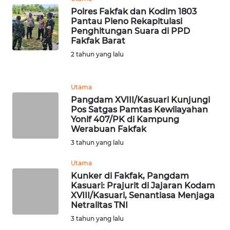
Polres Fakfak dan Kodim 1803
WN
Pantau Pleno Rekapitulasi
KALTARA
Penghitungan Suara di PPD
Fakfak Barat
2 tahun yang lalu
WN
KALSEL
Utama
WN
Pangdam XVIII/Kasuari Kunjungi
KALTIM
Pos Satgas Pamtas Kewilayahan
Yonif 407/PK di Kampung
Werabuan Fakfak
WN
3 tahun yang lalu
SULSEL
Utama
WN
Kunker di Fakfak, Pangdam
GORONTALO
Kasuari: Prajurit di Jajaran Kodam
XVIII/Kasuari, Senantiasa Menjaga
Netralitas TNI
WN
3 tahun yang lalu
SULUT