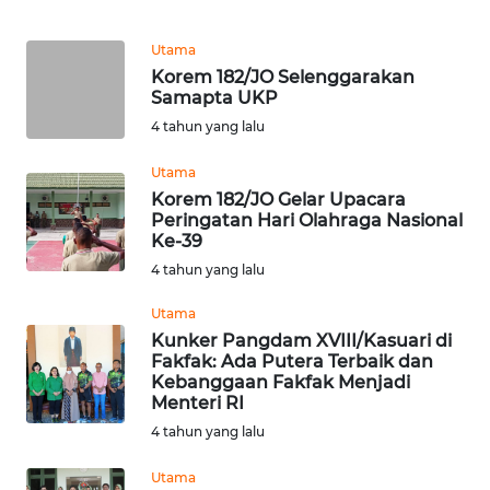
Utama
WN
Korem 182/JO Selenggarakan
BOGOR
Samapta UKP
4 tahun yang lalu
WN
DEPOK
Utama
Korem 182/JO Gelar Upacara
WN
Peringatan Hari Olahraga Nasional
Ke-39
TAPANULI
UTARA
4 tahun yang lalu
Utama
WN
Kunker Pangdam XVIII/Kasuari di
SAMOSIR
Fakfak: Ada Putera Terbaik dan
Kebanggaan Fakfak Menjadi
Menteri RI
WN
PADANG
4 tahun yang lalu
LAWAS
Utama