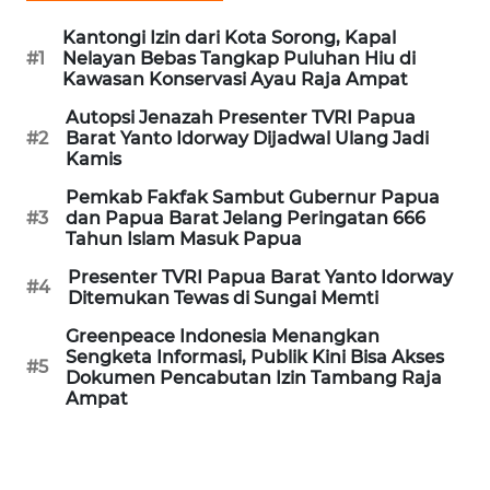
WN
Kantongi Izin dari Kota Sorong, Kapal
PRIANGAN
#1
Nelayan Bebas Tangkap Puluhan Hiu di
TIMUR
Kawasan Konservasi Ayau Raja Ampat
Autopsi Jenazah Presenter TVRI Papua
WN
#2
Barat Yanto Idorway Dijadwal Ulang Jadi
Kamis
SEMARANG
Pemkab Fakfak Sambut Gubernur Papua
WN
#3
dan Papua Barat Jelang Peringatan 666
Tahun Islam Masuk Papua
SOLO
Presenter TVRI Papua Barat Yanto Idorway
#4
Ditemukan Tewas di Sungai Memti
WN
BOROBUDUR
Greenpeace Indonesia Menangkan
Sengketa Informasi, Publik Kini Bisa Akses
#5
Dokumen Pencabutan Izin Tambang Raja
WN
Ampat
MADURA
WN
SURABAYA