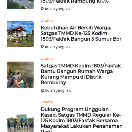
1803/Fakfak Rampung 100%
Informasi
12 bulan yang lalu
INDEKS
Utama
BERITA
Kebutuhan Air Bersih Warga,
Satgas TMMD Ke-125 Kodim
1803/Fakfak Bangun 5 Sumur Bor
KONTAK
12 bulan yang lalu
KAMI
Utama
INFO
Satgas TMMD Kodim 1803/Fakfak
IKLAN
Bantu Bangun Rumah Warga
Kurang Mampu di Distrik
Bomberay
TENTANG
12 bulan yang lalu
KAMI
Utama
PEDOMAN
Dukung Program Unggulan
MEDIA
Kasad, Satgas TMMD Reguler Ke-
SIBER
125 Kodim 1803/Fakfak Bersama
Masyarakat Lakukan Penanaman
Padi