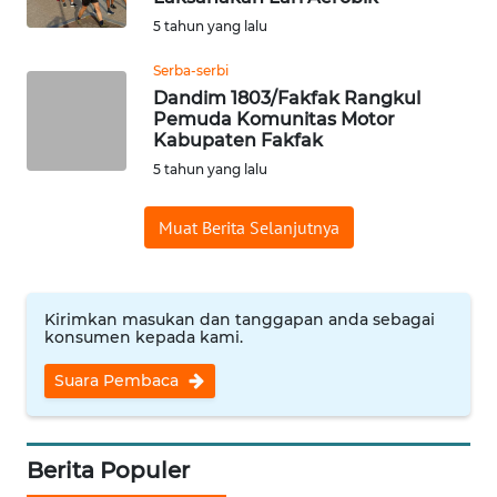
5 tahun yang lalu
WN
INDRAMAYU
Serba-serbi
Dandim 1803/Fakfak Rangkul
Pemuda Komunitas Motor
WN
Kabupaten Fakfak
KUNINGAN
5 tahun yang lalu
WN
MAJALENGKA
Muat Berita Selanjutnya
WN
SUBANG
Kirimkan masukan dan tanggapan anda sebagai
konsumen kepada kami.
WN
Suara Pembaca
SUKABUMI
WN
Berita Populer
PURWAKARTA