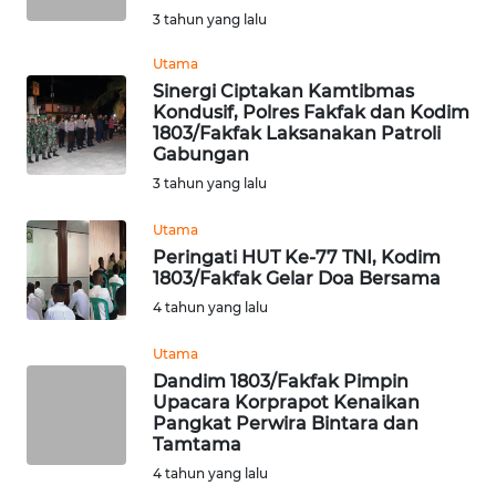
WN
3 tahun yang lalu
TAPANULI
TENGAH
Utama
Sinergi Ciptakan Kamtibmas
Kondusif, Polres Fakfak dan Kodim
WN DELI
1803/Fakfak Laksanakan Patroli
SERDANG
Gabungan
3 tahun yang lalu
WN
TEBING
Utama
TINGGI
Peringati HUT Ke-77 TNI, Kodim
1803/Fakfak Gelar Doa Bersama
WN
4 tahun yang lalu
PAKPAK
Utama
Dandim 1803/Fakfak Pimpin
WN
Upacara Korprapot Kenaikan
KARAWANG
Pangkat Perwira Bintara dan
Tamtama
WN
4 tahun yang lalu
BEKASI