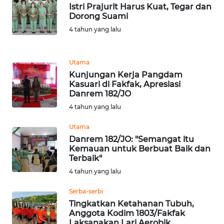
Istri Prajurit Harus Kuat, Tegar dan
WN
Dorong Suami
SUMEDANG
4 tahun yang lalu
WN
CIANJUR
Utama
Kunjungan Kerja Pangdam
WN
Kasuari di Fakfak, Apresiasi
KEPULAUAN
Danrem 182/JO
SERIBU
4 tahun yang lalu
Utama
WN
Danrem 182/JO: "Semangat itu
TANGERANG
Kemauan untuk Berbuat Baik dan
Terbaik"
WN
4 tahun yang lalu
BINJAI
Serba-serbi
Tingkatkan Ketahanan Tubuh,
WN
Anggota Kodim 1803/Fakfak
CIREBON
Laksanakan Lari Aerobik