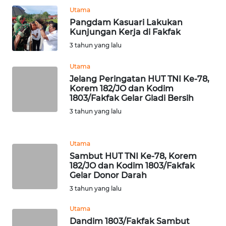
Utama
WN
Pangdam Kasuari Lakukan
MALUKU
Kunjungan Kerja di Fakfak
3 tahun yang lalu
WN
MALUT
Utama
Jelang Peringatan HUT TNI Ke-78,
Korem 182/JO dan Kodim
WN
1803/Fakfak Gelar Gladi Bersih
DAIRI
3 tahun yang lalu
WN
DANAU
Utama
TOBA
Sambut HUT TNI Ke-78, Korem
182/JO dan Kodim 1803/Fakfak
Gelar Donor Darah
WN
NIAS
3 tahun yang lalu
Utama
WN
Dandim 1803/Fakfak Sambut
LANGKAT