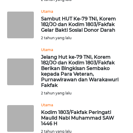
Utama
WN
Sambut HUT Ke-79 TNI, Korem
BABEL
182/JO dan Kodim 1803/Fakfak
Gelar Bakti Sosial Donor Darah
WN
2 tahun yang lalu
SUMBAR
Utama
Jelang Hut ke-79 TNI, Korem
WN
182/JO dan Kodim 1803/Fakfak
SUMSEL
Berikan Bingkisan Sembako
kepada Para Veteran,
WN
Purnawirawan dan Warakawuri
Fakfak
BENGKULU
2 tahun yang lalu
WN
Utama
LAMPUNG
Kodim 1803/Fakfak Peringati
Maulid Nabi Muhammad SAW
WN
1446 H
JATENG
2 tahun yang lalu