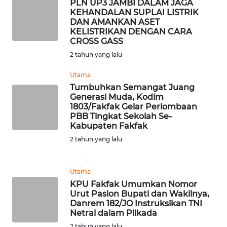
PLN UP3 JAMBI DALAM JAGA
KEHANDALAN SUPLAI LISTRIK
DAN AMANKAN ASET
WN
KELISTRIKAN DENGAN CARA
SERAMBI
CROSS GASS
2 tahun yang lalu
WN
JAMBI
Utama
Tumbuhkan Semangat Juang
Generasi Muda, Kodim
WN
1803/Fakfak Gelar Perlombaan
SULTRA
PBB Tingkat Sekolah Se-
Kabupaten Fakfak
WN
2 tahun yang lalu
NTB
Utama
WN
KPU Fakfak Umumkan Nomor
SULTENG
Urut Paslon Bupati dan Wakilnya,
Danrem 182/JO Instruksikan TNI
WN
Netral dalam Pilkada
SULBAR
2 tahun yang lalu