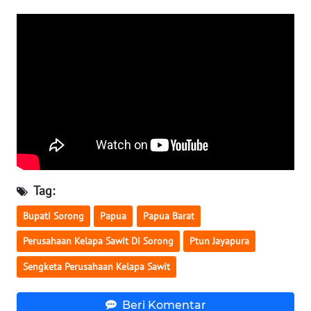
WN
NUSANTARA
WN
JOGJA
WN
JATIM
WN
Tag:
BALI
Bupati Sorong
Papua
Papua Barat
WN
Perusahaan Kelapa Sawit Di Sorong
Ptun Jayapura
KALBAR
Sengketa Perusahaan Kelapa Sawit
WN
KALTENG
Beri Komentar