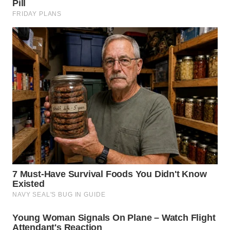
WN
SUMEDANG
WN
CIANJUR
WN
KEPULAUAN
SERIBU
WN
TANGERANG
WN
BINJAI
WN
CIREBON