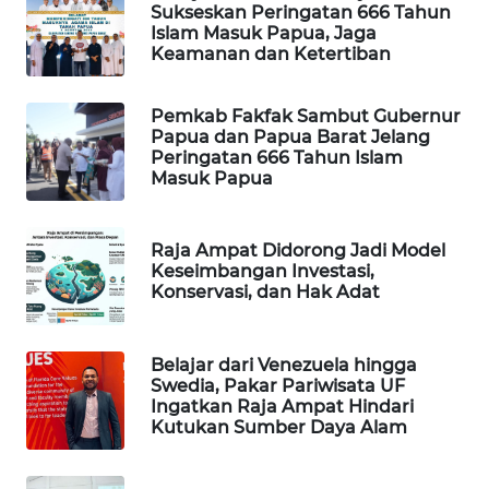
Sukseskan Peringatan 666 Tahun
Islam Masuk Papua, Jaga
WAHANA
Keamanan dan Ketertiban
DESA
WISATA
Pemkab Fakfak Sambut Gubernur
Papua dan Papua Barat Jelang
LAPAK
Peringatan 666 Tahun Islam
WAHANA
Masuk Papua
Wahana
Network
Raja Ampat Didorong Jadi Model
Keseimbangan Investasi,
Konservasi, dan Hak Adat
KONSUMEN
LISTRIK
Belajar dari Venezuela hingga
MASYARAKAT
Swedia, Pakar Pariwisata UF
KELISTRIKAN
Ingatkan Raja Ampat Hindari
Kutukan Sumber Daya Alam
WALINKI
ID