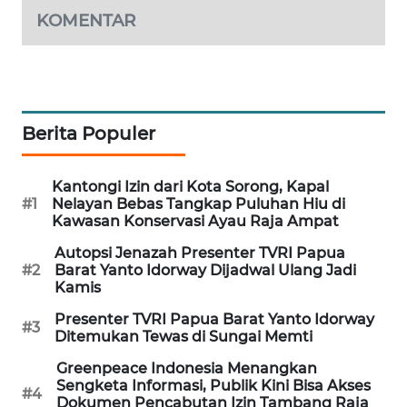
KOMENTAR
PORTAL
KONSUMEN
FORWAMKI
Berita Populer
ALPERKLINAS
Kantongi Izin dari Kota Sorong, Kapal
FORJASIDA
#1
Nelayan Bebas Tangkap Puluhan Hiu di
Kawasan Konservasi Ayau Raja Ampat
TAMBANG
Autopsi Jenazah Presenter TVRI Papua
NEWS
#2
Barat Yanto Idorway Dijadwal Ulang Jadi
Kamis
SITUNGIR
Presenter TVRI Papua Barat Yanto Idorway
#3
NEWS
Ditemukan Tewas di Sungai Memti
Greenpeace Indonesia Menangkan
SIDIKALANG
Sengketa Informasi, Publik Kini Bisa Akses
#4
NEWS
Dokumen Pencabutan Izin Tambang Raja