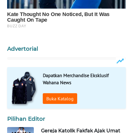
WAHANA
SPORT
WAHANA
UMKM
Advertorial
WAHANA
SELEB
Dapatkan Merchandise Eksklusif
WAHANA
Wahana News
PERSONA
Buka Katalog
WAHANA
OTOMOTIF
Pilihan Editor
WAHANA
HEALTH
Gereja Katolik Fakfak Ajak Umat