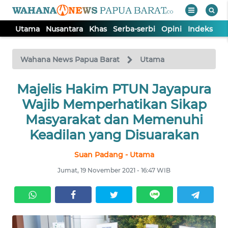
Utama
Nusantara
Khas
Serba-serbi
Opini
Indeks
WAHANA
Tutup
TV
Wahana News Papua Barat
Utama
UTAMA
Majelis Hakim PTUN Jayapura
Wajib Memperhatikan Sikap
NUSANTARA
Masyarakat dan Memenuhi
Keadilan yang Disuarakan
KHAS
Suan Padang - Utama
Jumat, 19 November 2021 - 16:47 WIB
SERBA-
SERBI
OPINI