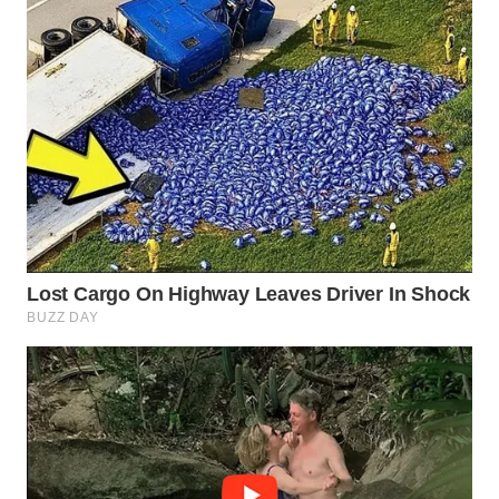
Wahana
Media
Group
WAHANA
NEWS
WAHANA
TANI
WAHANA
ADVOKAT
WAHANA
INFRASTRUKTUR
WAHANA
KONSUMEN