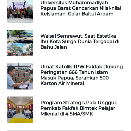
Universitas Muhammadiyah
Papua Barat Gencarkan Nilai-nilai
Keislaman, Gelar Baitul Arqam
MAWAKA
ID
Waisai Semrawut, Saat Estetika
MARTABAT
Ibu Kota Surga Dunia Tergadai di
NET
Bahu Jalan
PLN
WATCH
Umat Katolik TPW Fakfak Dukung
Peringatan 666 Tahun Islam
Masuk Papua, Serahkan 500
MKLI
Karton Air Mineral
LPKKI
Program Strategis Pala Unggul,
Pemkab Fakfak Bimtek Pelajar
LKKI
Milenial di 4 SMA/SMK
KOPEKLIN