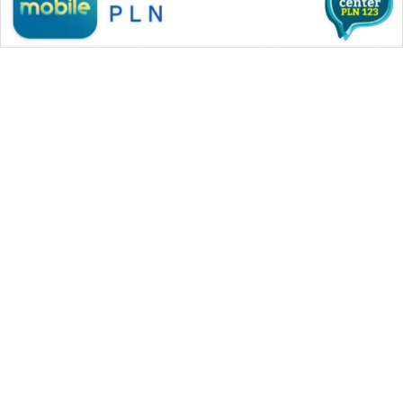
WAHANA MEDIA GROUP
|
|
|
WAHANA NEWS co
WAHANA TANI
WAHANA ADVOKAT
|
|
WAHANA INFRASTRUKTUR
WAHANA KONSUMEN
|
|
|
WAHANA LISTRIK
WAHANA TRAVEL
WAHANA TV
|
|
|
WAHANANEWS id
WAHANANEWS CO ID
WAHANANEWS NET
|
|
|
WAHANA SPORT ID
Wahana UMKM
Wahana Seleb
|
|
|
Wahana Persona
Wahana Otomotif
Wahana Health