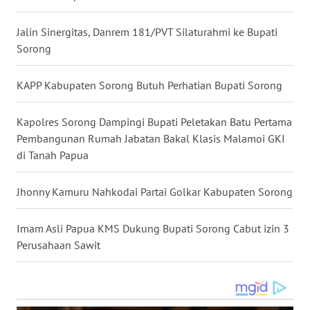
WN
Jalin Sinergitas, Danrem 181/PVT Silaturahmi ke Bupati
MALUKU
Sorong
WN
KAPP Kabupaten Sorong Butuh Perhatian Bupati Sorong
MALUT
Kapolres Sorong Dampingi Bupati Peletakan Batu Pertama
WN
Pembangunan Rumah Jabatan Bakal Klasis Malamoi GKI
DAIRI
di Tanah Papua
WN
DANAU
Jhonny Kamuru Nahkodai Partai Golkar Kabupaten Sorong
TOBA
Imam Asli Papua KMS Dukung Bupati Sorong Cabut izin 3
WN
Perusahaan Sawit
NIAS
WN
LANGKAT