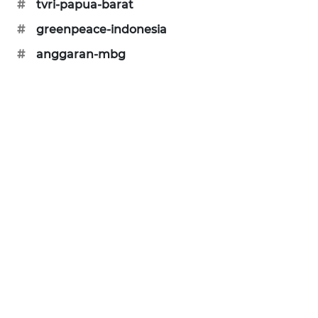
#
tvri-papua-barat
KARING
#
greenpeace-indonesia
NEWS
#
anggaran-mbg
JURNAL
MARITIM
HUMBANG
NEWS
GARONGGANG
NEWS
FISUELRI
ID
ENERGI
NEWS