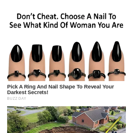
WN
PRIANGAN
TIMUR
WN
SEMARANG
WN
SOLO
WN
BOROBUDUR
WN
MADURA
WN
SURABAYA