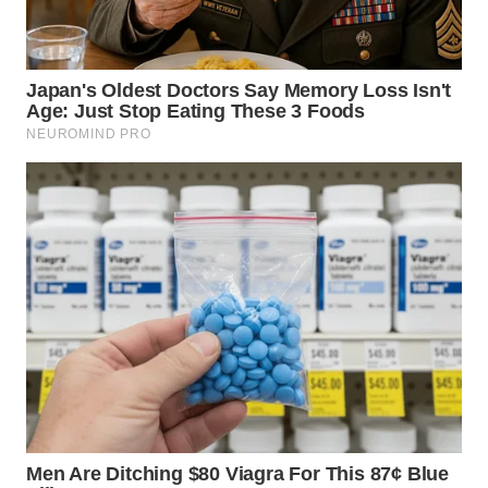
WN
BOGOR
WN
DEPOK
WN
TAPANULI
UTARA
WN
SAMOSIR
WN
PADANG
LAWAS