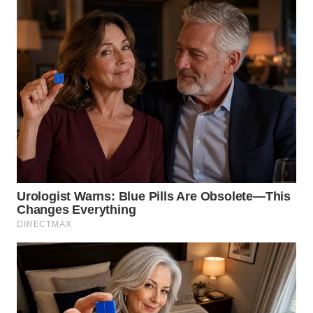
WN
TAPANULI
SELATAN
WN
TANJUNG
LESUNG
WN
KARO
WN
SIMALUNGUN
WN
LABUHANBATU