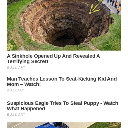
WN
NATUNA
WN
BINTAN
WN
MANDALIKA
WN
LIKUPANG
WN
LABUANBAJO
WN
BORNEO