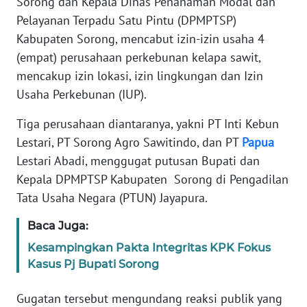
Sorong dan Kepala Dinas Penanaman Modal dan
REDAKSI
Pelayanan Terpadu Satu Pintu (DPMPTSP)
Kabupaten Sorong, mencabut izin-izin usaha 4
KARIR
(empat) perusahaan perkebunan kelapa sawit,
mencakup izin lokasi, izin lingkungan dan Izin
DISCLAIMER
Usaha Perkebunan (IUP).
Wahana
Tiga perusahaan diantaranya, yakni PT Inti Kebun
News
Lestari, PT Sorong Agro Sawitindo, dan PT
Papua
Regional
Lestari Abadi, menggugat putusan Bupati dan
WN
Kepala DPMPTSP Kabupaten Sorong di Pengadilan
SUMUT
Tata Usaha Negara (PTUN) Jayapura.
Baca Juga:
WN
JAKARTA
Kesampingkan Pakta Integritas KPK Fokus
Kasus Pj Bupati Sorong
WN
JABAR
Gugatan tersebut mengundang reaksi publik yang