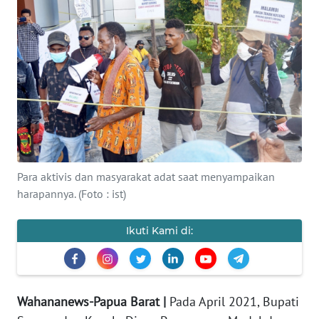
Informasi
INDEKS
BERITA
KONTAK
KAMI
INFO
IKLAN
Para aktivis dan masyarakat adat saat menyampaikan
harapannya. (Foto : ist)
TENTANG
KAMI
Ikuti Kami di:
PEDOMAN
MEDIA
SIBER
Wahananews-Papua Barat |
Pada April 2021, Bupati