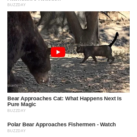
WN
INDRAMAYU
WN
KUNINGAN
WN
MAJALENGKA
WN
SUBANG
WN
SUKABUMI
WN
PURWAKARTA