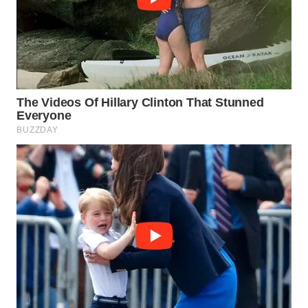
WAHANA
LISTRIK
WAHANA
TRAVEL
WAHANA
TV
WAHANANEWS
ID
WAHANANEWS
CO ID
WAHANANEWS
NET