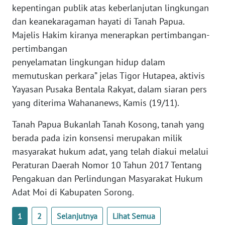
kepentingan publik atas keberlanjutan lingkungan
dan keanekaragaman hayati di Tanah Papua.
WN
BABEL
Majelis Hakim kiranya menerapkan pertimbangan-
pertimbangan
WN
penyelamatan lingkungan hidup dalam
SUMBAR
memutuskan perkara” jelas Tigor Hutapea, aktivis
Yayasan Pusaka Bentala Rakyat, dalam siaran pers
WN
yang diterima Wahananews, Kamis (19/11).
SUMSEL
Tanah Papua Bukanlah Tanah Kosong, tanah yang
WN
berada pada izin konsensi merupakan milik
BENGKULU
masyarakat hukum adat, yang telah diakui melalui
Peraturan Daerah Nomor 10 Tahun 2017 Tentang
WN
Pengakuan dan Perlindungan Masyarakat Hukum
LAMPUNG
Adat Moi di Kabupaten Sorong.
WN
1
2
Selanjutnya
Lihat Semua
JATENG