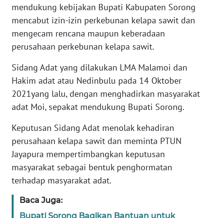
mendukung kebijakan Bupati Kabupaten Sorong
WN
mencabut izin-izin perkebunan kelapa sawit dan
BANTEN
mengecam rencana maupun keberadaan
perusahaan perkebunan kelapa sawit.
WN
NTT
Sidang Adat yang dilakukan LMA Malamoi dan
Hakim adat atau Nedinbulu pada 14 Oktober
WN
2021yang lalu, dengan menghadirkan masyarakat
KEPRI
adat Moi, sepakat mendukung Bupati Sorong.
WN
Keputusan Sidang Adat menolak kehadiran
PAPUA
perusahaan kelapa sawit dan meminta PTUN
Jayapura mempertimbangkan keputusan
WN
masyarakat sebagai bentuk penghormatan
PAPUA
terhadap masyarakat adat.
BARAT
Baca Juga:
WN
Bupati Sorong Bagikan Bantuan untuk
RIAU