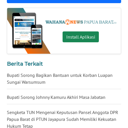
WN
KALTARA
WN
Install Aplikasi
KALSEL
WN
KALTIM
Berita Terkait
WN
Bupati Sorong Bagikan Bantuan untuk Korban Luapan
SULSEL
Sungai Warsumsum
WN
Bupati Sorong Johnny Kamuru Akhiri Masa Jabatan
GORONTALO
Sengketa TUN Mengenai Keputusan Pansel Anggota DPR
WN
Papua Barat di PTUN Jayapura Sudah Memiliki Kekuatan
SULUT
Hukum Tetap