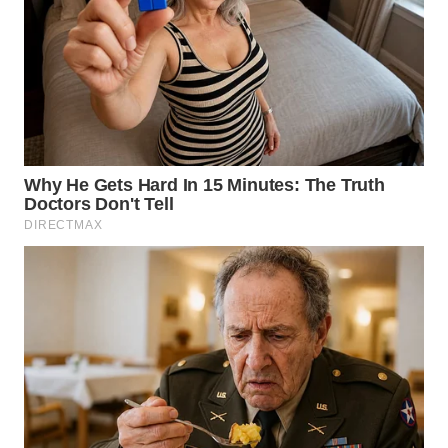
WN
TAPANULI
TENGAH
WN DELI
SERDANG
WN
TEBING
TINGGI
WN
PAKPAK
WN
KARAWANG
WN
BEKASI