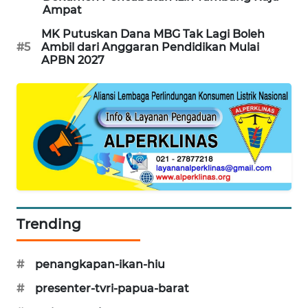
Ampat
SIBARAGAS
MK Putuskan Dana MBG Tak Lagi Boleh
NEWS
#5
Ambil dari Anggaran Pendidikan Mulai
APBN 2027
METRO
SIANTAR
NEWS
METRO
MEDAN
NEWS
METRO
Trending
JAKARTA
NEWS
#
penangkapan-ikan-hiu
KRT
#
presenter-tvri-papua-barat
NEWS