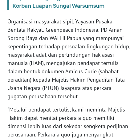
Korban Luapan Sungai Warsumsum
WN
Organisasi masyarakat sipil, Yayasan Pusaka
SERAMBI
Bentala Rakyat, Greenpeace Indonesia, PD Aman
Sorong Raya dan WALHI Papua yang mempunyai
WN
JAMBI
kepentingan terhadap persoalan lingkungan hidup,
masyarakat adat dan perlindungan hak asasi
WN
manusia (HAM), mengajukan pendapat tertulis
SULTRA
dalam bentuk dokumen Amicus Curie (sahabat
peradilan) kepada Majelis Hakim Pengadilan Tata
WN
Usaha Negara (PTUN) Jayapura atas perkara
NTB
gugatan perusahaan tersebut.
WN
“Melalui pendapat tertulis, kami meminta Majelis
SULTENG
Hakim dapat menilai perkara a quo memiliki
dimensi lebih luas dari sekedar sengketa perijinan
WN
perusahaan. Perkara a quo juga menyangkut
SULBAR