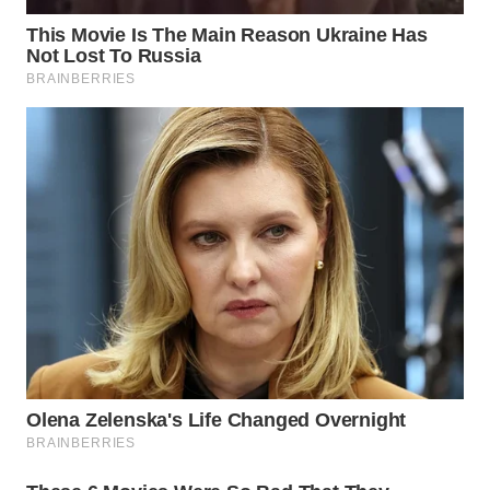
WN
TAPANULI
SELATAN
WN
TANJUNG
LESUNG
WN
KARO
WN
SIMALUNGUN
WN
LABUHANBATU