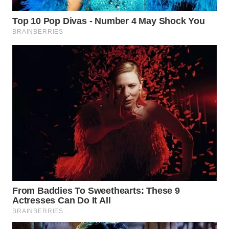
WN
INDRAMAYU
WN
KUNINGAN
WN
MAJALENGKA
WN
SUBANG
WN
SUKABUMI
WN
PURWAKARTA