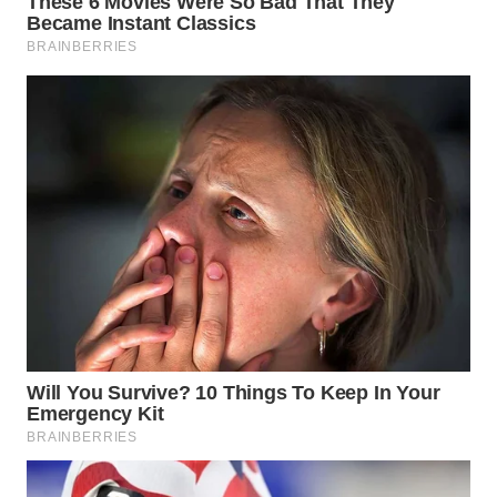
WN
TAPANULI
TENGAH
WN DELI
SERDANG
WN
TEBING
TINGGI
WN
PAKPAK
WN
KARAWANG
WN
BEKASI