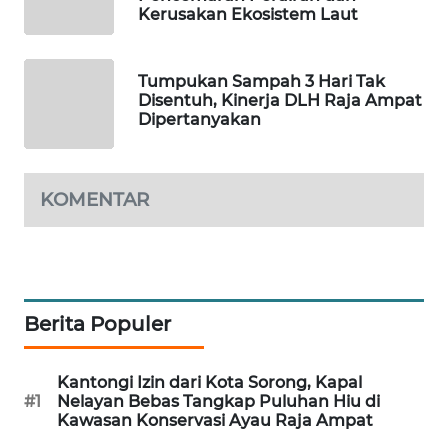
Kerusakan Ekosistem Laut
WAHANA
DESA
WISATA
Tumpukan Sampah 3 Hari Tak
Disentuh, Kinerja DLH Raja Ampat
Dipertanyakan
LAPAK
WAHANA
KOMENTAR
Wahana
Network
KONSUMEN
LISTRIK
Berita Populer
MASYARAKAT
KELISTRIKAN
Kantongi Izin dari Kota Sorong, Kapal
#1
Nelayan Bebas Tangkap Puluhan Hiu di
Kawasan Konservasi Ayau Raja Ampat
WALINKI
ID