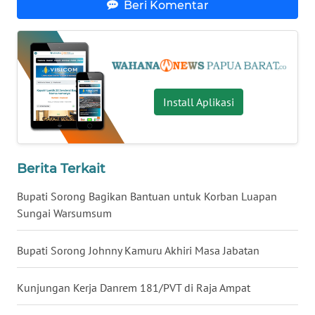
Beri Komentar
WN
BABEL
WN
SUMBAR
Install Aplikasi
WN
SUMSEL
Berita Terkait
WN
Bupati Sorong Bagikan Bantuan untuk Korban Luapan
BENGKULU
Sungai Warsumsum
WN
Bupati Sorong Johnny Kamuru Akhiri Masa Jabatan
LAMPUNG
Kunjungan Kerja Danrem 181/PVT di Raja Ampat
WN
JATENG