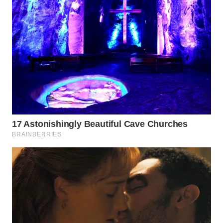
WN
KALTARA
WN
KALSEL
WN
KALTIM
WN
SULSEL
WN
GORONTALO
WN
SULUT