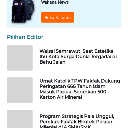
Wahana News
WAHANA
Buka Katalog
LISTRIK
WAHANA
Pilihan Editor
TRAVEL
Waisai Semrawut, Saat Estetika
WAHANA
Ibu Kota Surga Dunia Tergadai di
TV
Bahu Jalan
WAHANANEWS
Umat Katolik TPW Fakfak Dukung
ID
Peringatan 666 Tahun Islam
Masuk Papua, Serahkan 500
Karton Air Mineral
WAHANANEWS
CO ID
Program Strategis Pala Unggul,
WAHANANEWS
Pemkab Fakfak Bimtek Pelajar
NET
Milenial di 4 SMA/SMK