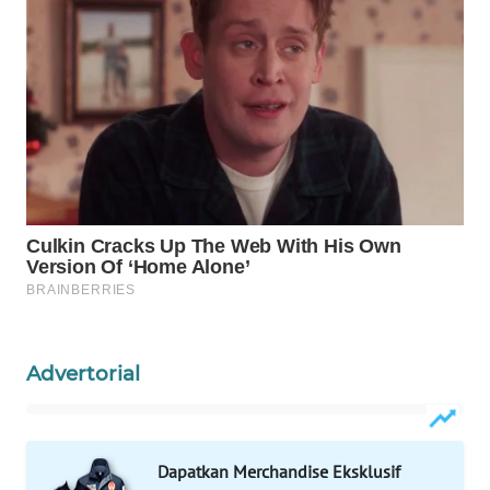
Wahana
Media
Group
WAHANA
NEWS
WAHANA
TANI
WAHANA
ADVOKAT
Advertorial
WAHANA
INFRASTRUKTUR
WAHANA
Dapatkan Merchandise Eksklusif
KONSUMEN