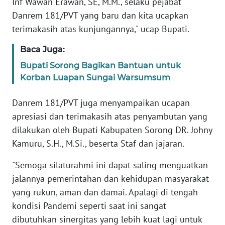
Inf Wawan Erawan, SE, M.M., selaku pejabat
Danrem 181/PVT yang baru dan kita ucapkan
WN
BANTEN
terimakasih atas kunjungannya," ucap Bupati.
Baca Juga:
WN
NTT
Bupati Sorong Bagikan Bantuan untuk
Korban Luapan Sungai Warsumsum
WN
KEPRI
Danrem 181/PVT juga menyampaikan ucapan
apresiasi dan terimakasih atas penyambutan yang
WN
dilakukan oleh Bupati Kabupaten Sorong DR. Johny
PAPUA
Kamuru, S.H., M.Si., beserta Staf dan jajaran.
"Semoga silaturahmi ini dapat saling menguatkan
WN
PAPUA
jalannya pemerintahan dan kehidupan masyarakat
BARAT
yang rukun, aman dan damai. Apalagi di tengah
kondisi Pandemi seperti saat ini sangat
WN
dibutuhkan sinergitas yang lebih kuat lagi untuk
RIAU