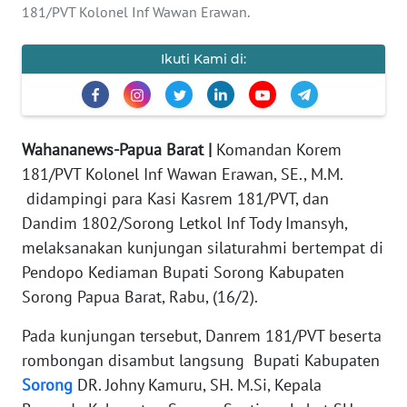
181/PVT Kolonel Inf Wawan Erawan.
Informasi
Ikuti Kami di:
INDEKS
BERITA
KONTAK
KAMI
Wahananews-Papua Barat |
Komandan Korem
181/PVT Kolonel Inf Wawan Erawan, SE., M.M.
INFO
didampingi para Kasi Kasrem 181/PVT, dan
IKLAN
Dandim 1802/Sorong Letkol Inf Tody Imansyh,
melaksanakan kunjungan silaturahmi bertempat di
TENTANG
Pendopo Kediaman Bupati Sorong Kabupaten
KAMI
Sorong Papua Barat, Rabu, (16/2).
PEDOMAN
Pada kunjungan tersebut, Danrem 181/PVT beserta
MEDIA
rombongan disambut langsung Bupati Kabupaten
SIBER
Sorong
DR. Johny Kamuru, SH. M.Si, Kepala