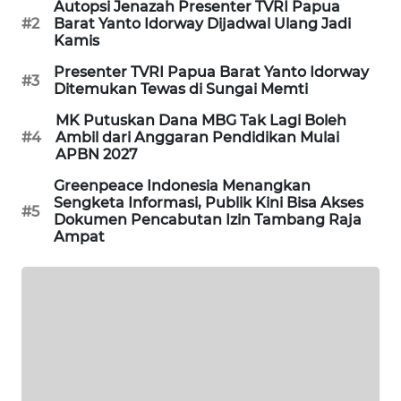
Autopsi Jenazah Presenter TVRI Papua
#2
Barat Yanto Idorway Dijadwal Ulang Jadi
Kamis
MAWAKA
ID
Presenter TVRI Papua Barat Yanto Idorway
#3
Ditemukan Tewas di Sungai Memti
MARTABAT
MK Putuskan Dana MBG Tak Lagi Boleh
NET
#4
Ambil dari Anggaran Pendidikan Mulai
APBN 2027
PLN
Greenpeace Indonesia Menangkan
WATCH
Sengketa Informasi, Publik Kini Bisa Akses
#5
Dokumen Pencabutan Izin Tambang Raja
Ampat
MKLI
LPKKI
LKKI
KOPEKLIN