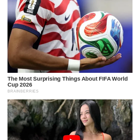
WN
BOGOR
WN
DEPOK
WN
TAPANULI
UTARA
WN
SAMOSIR
WN
PADANG
LAWAS