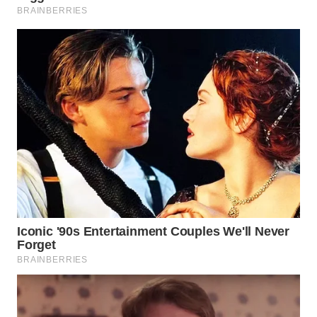
WN
NATUNA
WN
BINTAN
WN
MANDALIKA
WN
LIKUPANG
WN
LABUANBAJO
WN
BORNEO