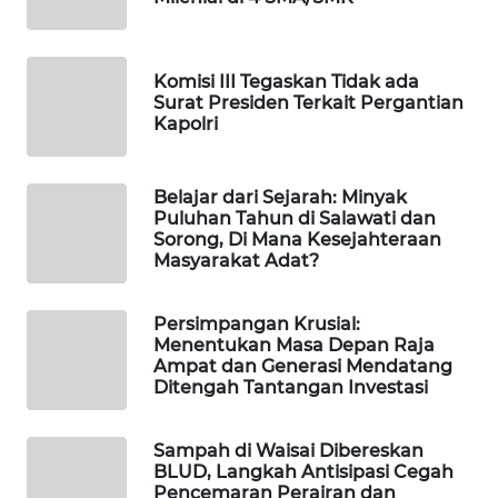
WAHANA
SPORT
Komisi III Tegaskan Tidak ada
Surat Presiden Terkait Pergantian
Kapolri
WAHANA
UMKM
Belajar dari Sejarah: Minyak
WAHANA
Puluhan Tahun di Salawati dan
SELEB
Sorong, Di Mana Kesejahteraan
Masyarakat Adat?
WAHANA
PERSONA
Persimpangan Krusial:
Menentukan Masa Depan Raja
Ampat dan Generasi Mendatang
WAHANA
Ditengah Tantangan Investasi
OTOMOTIF
Sampah di Waisai Dibereskan
WAHANA
BLUD, Langkah Antisipasi Cegah
HEALTH
Pencemaran Perairan dan