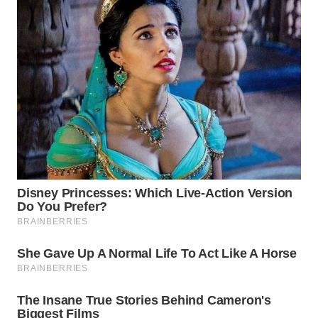
WN
PRIANGAN
TIMUR
WN
SEMARANG
WN
SOLO
WN
BOROBUDUR
WN
MADURA
WN
SURABAYA