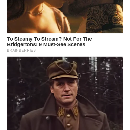
WN
MALUKU
WN
MALUT
WN
DAIRI
WN
DANAU
TOBA
WN
NIAS
WN
LANGKAT