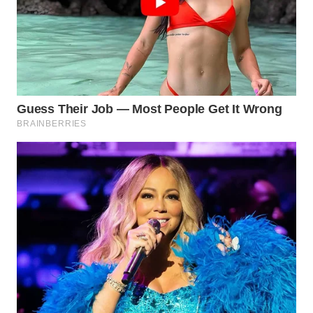
WN
SUMEDANG
WN
CIANJUR
WN
KEPULAUAN
SERIBU
WN
TANGERANG
WN
BINJAI
WN
CIREBON