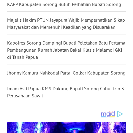
KAPP Kabupaten Sorong Butuh Perhatian Bupati Sorong
WN
NUSANTARA
Majelis Hakim PTUN Jayapura Wajib Memperhatikan Sikap
Masyarakat dan Memenuhi Keadilan yang Disuarakan
WN
JOGJA
Kapolres Sorong Dampingi Bupati Peletakan Batu Pertama
Pembangunan Rumah Jabatan Bakal Klasis Malamoi GKI
WN
di Tanah Papua
JATIM
Jhonny Kamuru Nahkodai Partai Golkar Kabupaten Sorong
WN
BALI
Imam Asli Papua KMS Dukung Bupati Sorong Cabut izin 3
Perusahaan Sawit
WN
KALBAR
WN
KALTENG