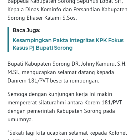
Bappeda Kabupaten Sorong Septinus Lobat SH,
REDAKSI
Kepala Dinas Kominfo dan Persandian Kabupaten
Sorong Eliaser Kalami S.Sos.
KARIR
Baca Juga:
DISCLAIMER
Kesampingkan Pakta Integritas KPK Fokus
Kasus Pj Bupati Sorong
Wahana
News
Bupati Kabupaten Sorong DR. Johny Kamuru, S.H.
Regional
M.Si., mengucapkan selamat datang kepada
Danrem 181/PVT beserta rombongan.
WN
SUMUT
Semoga dengan kunjungan kerja ini makin
mempererat silaturahmi antara Korem 181/PVT
WN
dengan pemerintah Kabupaten Sorong pada
JAKARTA
umumnya.
WN
“Sekali lagi kita ucapkan selamat kepada Kolonel
JABAR