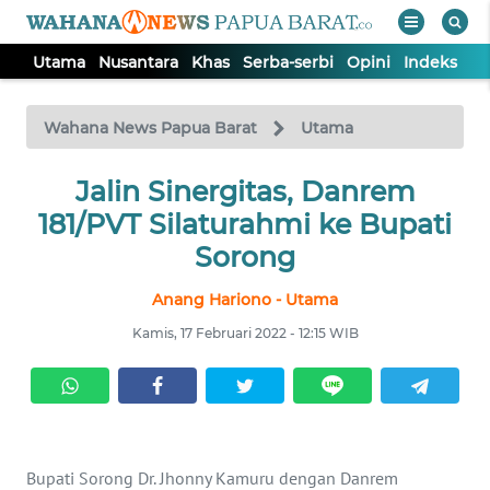
Utama
Nusantara
Khas
Serba-serbi
Opini
Indeks
WAHANA
Tutup
TV
Wahana News Papua Barat
Utama
UTAMA
Jalin Sinergitas, Danrem
181/PVT Silaturahmi ke Bupati
NUSANTARA
Sorong
Anang Hariono - Utama
KHAS
Kamis, 17 Februari 2022 - 12:15 WIB
SERBA-
SERBI
OPINI
Bupati Sorong Dr. Jhonny Kamuru dengan Danrem