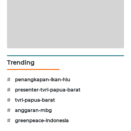
PORTAL
KONSUMEN
FORWAMKI
ALPERKLINAS
Trending
FORJASIDA
TAMBANG
#
penangkapan-ikan-hiu
NEWS
#
presenter-tvri-papua-barat
#
tvri-papua-barat
SITUNGIR
NEWS
#
anggaran-mbg
#
greenpeace-indonesia
SIDIKALANG
NEWS