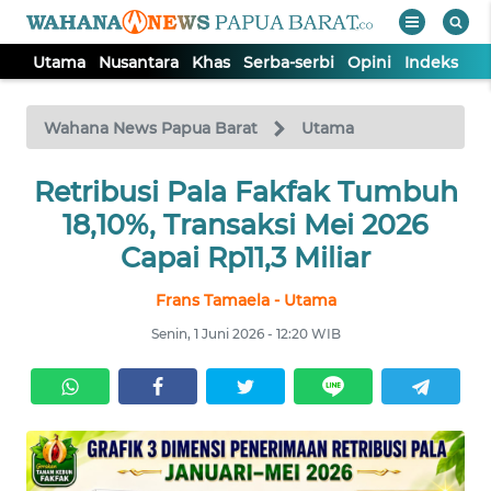
Utama
Nusantara
Khas
Serba-serbi
Opini
Indeks
WAHANA
Tutup
TV
Wahana News Papua Barat
Utama
UTAMA
Retribusi Pala Fakfak Tumbuh
18,10%, Transaksi Mei 2026
NUSANTARA
Capai Rp11,3 Miliar
Frans Tamaela - Utama
KHAS
Senin, 1 Juni 2026 - 12:20 WIB
SERBA-
SERBI
OPINI