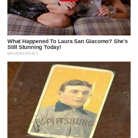
Wahana
Media
Group
WAHANA
NEWS
WAHANA
TANI
WAHANA
ADVOKAT
WAHANA
INFRASTRUKTUR
WAHANA
KONSUMEN