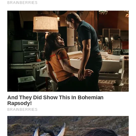
WN
TAPANULI
SELATAN
WN
TANJUNG
LESUNG
WN
KARO
WN
SIMALUNGUN
WN
LABUHANBATU