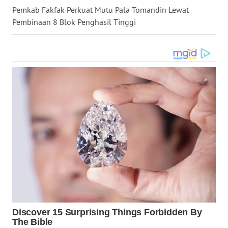
Pemkab Fakfak Perkuat Mutu Pala Tomandin Lewat
WN
Pembinaan 8 Blok Penghasil Tinggi
MALUKU
WN
MALUT
WN
DAIRI
WN
DANAU
TOBA
WN
NIAS
WN
LANGKAT