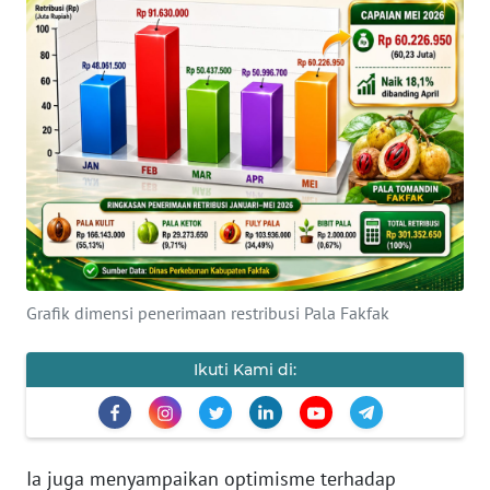
Informasi
INDEKS
BERITA
KONTAK
KAMI
INFO
IKLAN
Grafik dimensi penerimaan restribusi Pala Fakfak
TENTANG
KAMI
Ikuti Kami di:
PEDOMAN
MEDIA
SIBER
Ia juga menyampaikan optimisme terhadap