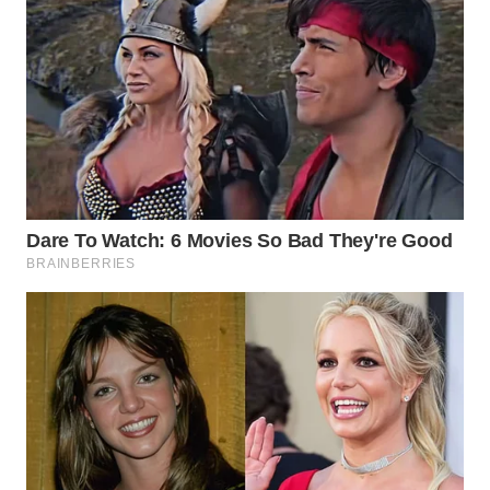
WN
TAPANULI
TENGAH
WN DELI
SERDANG
WN
TEBING
TINGGI
WN
PAKPAK
WN
KARAWANG
WN
BEKASI