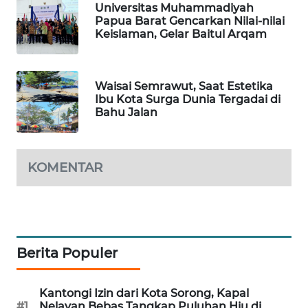
Universitas Muhammadiyah
Papua Barat Gencarkan Nilai-nilai
PORTAL
Keislaman, Gelar Baitul Arqam
KONSUMEN
FORWAMKI
Waisai Semrawut, Saat Estetika
Ibu Kota Surga Dunia Tergadai di
Bahu Jalan
ALPERKLINAS
FORJASIDA
KOMENTAR
TAMBANG
NEWS
SITUNGIR
NEWS
Berita Populer
SIDIKALANG
Kantongi Izin dari Kota Sorong, Kapal
NEWS
#1
Nelayan Bebas Tangkap Puluhan Hiu di