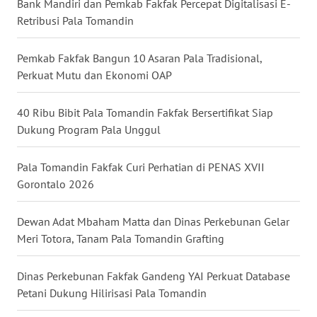
Bank Mandiri dan Pemkab Fakfak Percepat Digitalisasi E-
Retribusi Pala Tomandin
WN
KALTARA
Pemkab Fakfak Bangun 10 Asaran Pala Tradisional,
Perkuat Mutu dan Ekonomi OAP
WN
KALSEL
40 Ribu Bibit Pala Tomandin Fakfak Bersertifikat Siap
Dukung Program Pala Unggul
WN
KALTIM
Pala Tomandin Fakfak Curi Perhatian di PENAS XVII
Gorontalo 2026
WN
SULSEL
Dewan Adat Mbaham Matta dan Dinas Perkebunan Gelar
WN
Meri Totora, Tanam Pala Tomandin Grafting
GORONTALO
Dinas Perkebunan Fakfak Gandeng YAI Perkuat Database
WN
Petani Dukung Hilirisasi Pala Tomandin
SULUT