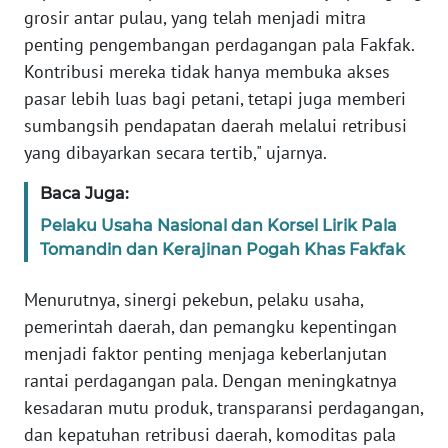
grosir antar pulau, yang telah menjadi mitra
penting pengembangan perdagangan pala Fakfak.
WN
Kontribusi mereka tidak hanya membuka akses
SERAMBI
pasar lebih luas bagi petani, tetapi juga memberi
sumbangsih pendapatan daerah melalui retribusi
WN
JAMBI
yang dibayarkan secara tertib," ujarnya.
Baca Juga:
WN
SULTRA
Pelaku Usaha Nasional dan Korsel Lirik Pala
Tomandin dan Kerajinan Pogah Khas Fakfak
WN
NTB
Menurutnya, sinergi pekebun, pelaku usaha,
pemerintah daerah, dan pemangku kepentingan
WN
menjadi faktor penting menjaga keberlanjutan
SULTENG
rantai perdagangan pala. Dengan meningkatnya
kesadaran mutu produk, transparansi perdagangan,
WN
dan kepatuhan retribusi daerah, komoditas pala
SULBAR