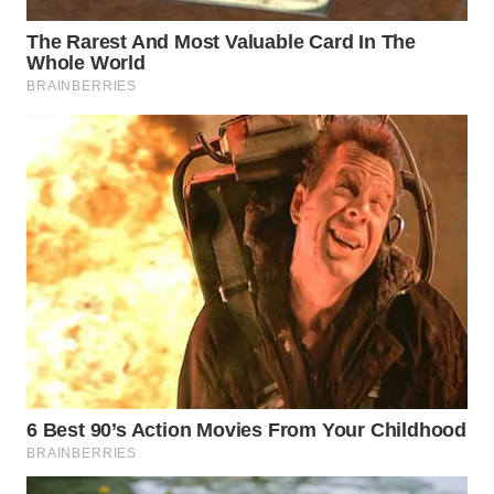
WAHANA
LISTRIK
WAHANA
TRAVEL
WAHANA
TV
WAHANANEWS
ID
WAHANANEWS
CO ID
WAHANANEWS
NET