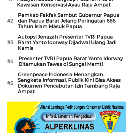
Kawasan Konservasi Ayau Raja Ampat
SIBARAGAS
Pemkab Fakfak Sambut Gubernur Papua
NEWS
#2
dan Papua Barat Jelang Peringatan 666
Tahun Islam Masuk Papua
METRO
Autopsi Jenazah Presenter TVRI Papua
SIANTAR
#3
Barat Yanto Idorway Dijadwal Ulang Jadi
NEWS
Kamis
Presenter TVRI Papua Barat Yanto Idorway
#4
METRO
Ditemukan Tewas di Sungai Memti
MEDAN
Greenpeace Indonesia Menangkan
NEWS
Sengketa Informasi, Publik Kini Bisa Akses
#5
Dokumen Pencabutan Izin Tambang Raja
METRO
Ampat
JAKARTA
NEWS
KRT
NEWS