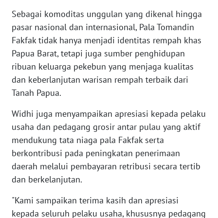
Sebagai komoditas unggulan yang dikenal hingga
WN
pasar nasional dan internasional, Pala Tomandin
BANTEN
Fakfak tidak hanya menjadi identitas rempah khas
WN
Papua Barat, tetapi juga sumber penghidupan
NTT
ribuan keluarga pekebun yang menjaga kualitas
dan keberlanjutan warisan rempah terbaik dari
WN
Tanah Papua.
KEPRI
Widhi juga menyampaikan apresiasi kepada pelaku
WN
usaha dan pedagang grosir antar pulau yang aktif
PAPUA
mendukung tata niaga pala Fakfak serta
berkontribusi pada peningkatan penerimaan
WN
daerah melalui pembayaran retribusi secara tertib
PAPUA
dan berkelanjutan.
BARAT
"Kami sampaikan terima kasih dan apresiasi
WN
kepada seluruh pelaku usaha, khususnya pedagang
RIAU