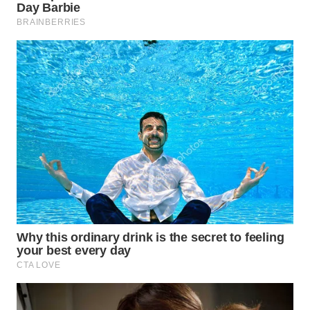
WN
INDRAMAYU
WN
KUNINGAN
WN
MAJALENGKA
WN
SUBANG
WN
SUKABUMI
WN
PURWAKARTA