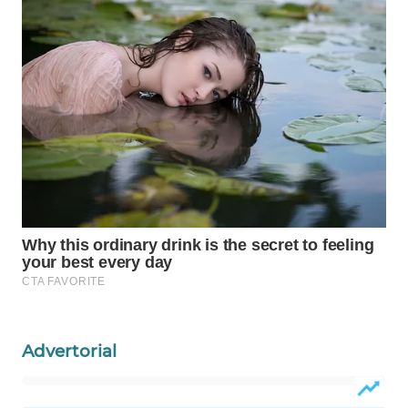
WAHANA
SPORT
WAHANA
UMKM
WAHANA
SELEB
WAHANA
PERSONA
WAHANA
OTOMOTIF
Advertorial
WAHANA
HEALTH