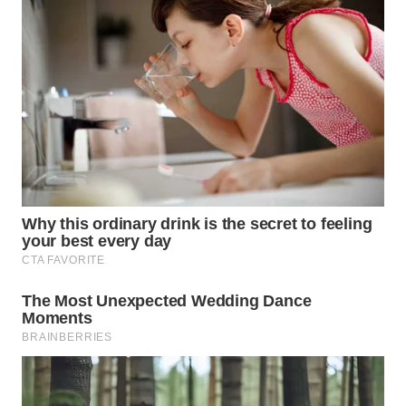
WN
PRIANGAN
TIMUR
WN
SEMARANG
WN
SOLO
WN
BOROBUDUR
WN
MADURA
WN
SURABAYA