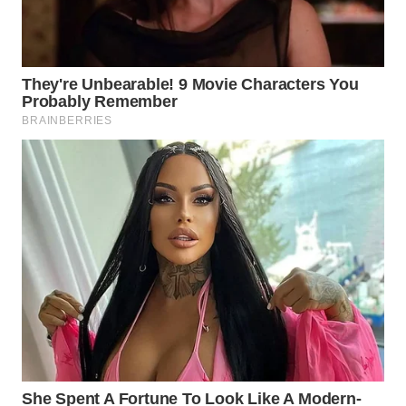
WN
SUMEDANG
WN
CIANJUR
WN
KEPULAUAN
SERIBU
WN
TANGERANG
WN
BINJAI
WN
CIREBON