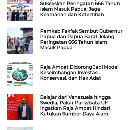
Sukseskan Peringatan 666 Tahun
Islam Masuk Papua, Jaga
MAWAKA
Keamanan dan Ketertiban
ID
Pemkab Fakfak Sambut Gubernur
MARTABAT
Papua dan Papua Barat Jelang
NET
Peringatan 666 Tahun Islam
Masuk Papua
PLN
WATCH
Raja Ampat Didorong Jadi Model
Keseimbangan Investasi,
Konservasi, dan Hak Adat
MKLI
LPKKI
Belajar dari Venezuela hingga
Swedia, Pakar Pariwisata UF
Ingatkan Raja Ampat Hindari
LKKI
Kutukan Sumber Daya Alam
KOPEKLIN