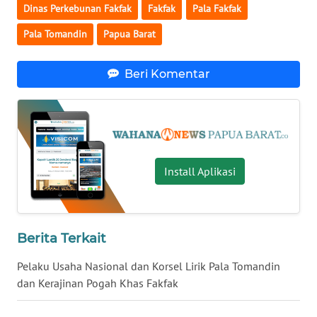
Dinas Perkebunan Fakfak
Fakfak
Pala Fakfak
WN
Pala Tomandin
Papua Barat
NUSANTARA
Beri Komentar
WN
JOGJA
WN
JATIM
Install Aplikasi
WN
BALI
Berita Terkait
WN
KALBAR
Pelaku Usaha Nasional dan Korsel Lirik Pala Tomandin
dan Kerajinan Pogah Khas Fakfak
WN
KALTENG