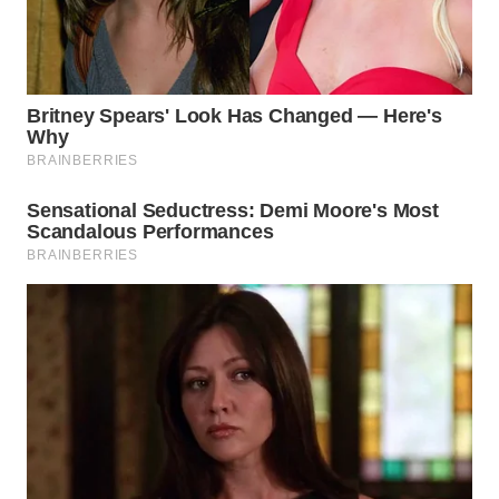
WN
BOGOR
WN
DEPOK
WN
TAPANULI
UTARA
WN
SAMOSIR
WN
PADANG
LAWAS