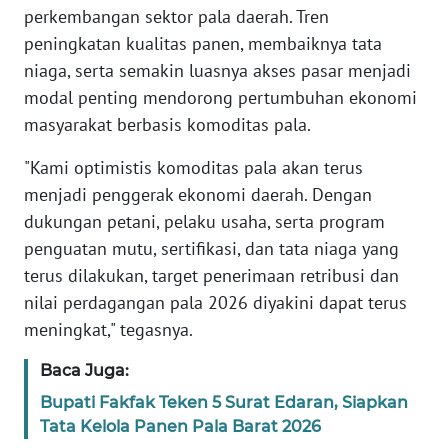
REDAKSI
perkembangan sektor pala daerah. Tren
peningkatan kualitas panen, membaiknya tata
KARIR
niaga, serta semakin luasnya akses pasar menjadi
modal penting mendorong pertumbuhan ekonomi
DISCLAIMER
masyarakat berbasis komoditas pala.
"Kami optimistis komoditas pala akan terus
Wahana
News
menjadi penggerak ekonomi daerah. Dengan
Regional
dukungan petani, pelaku usaha, serta program
penguatan mutu, sertifikasi, dan tata niaga yang
WN
terus dilakukan, target penerimaan retribusi dan
SUMUT
nilai perdagangan pala 2026 diyakini dapat terus
meningkat," tegasnya.
WN
JAKARTA
Baca Juga:
Bupati Fakfak Teken 5 Surat Edaran, Siapkan
WN
Tata Kelola Panen Pala Barat 2026
JABAR