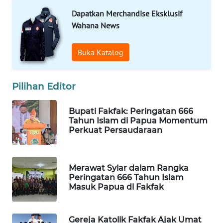
Dapatkan Merchandise Eksklusif
WAHANA
Wahana News
DESA
WISATA
Buka Katalog
LAPAK
WAHANA
Pilihan Editor
Wahana
Bupati Fakfak: Peringatan 666
Network
Tahun Islam di Papua Momentum
Perkuat Persaudaraan
KONSUMEN
LISTRIK
Merawat Syiar dalam Rangka
MASYARAKAT
Peringatan 666 Tahun Islam
KELISTRIKAN
Masuk Papua di Fakfak
WALINKI
Gereja Katolik Fakfak Ajak Umat
ID