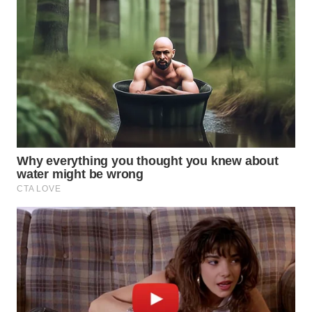
WN
NATUNA
WN
BINTAN
WN
MANDALIKA
WN
LIKUPANG
WN
LABUANBAJO
WN
BORNEO