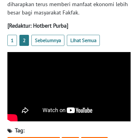
diharapkan terus memberi manfaat ekonomi lebih
besar bagi masyarakat Fakfak.
WN
BABEL
[Redaktur: Hotbert Purba]
WN
1
2
Sebelumnya
Lihat Semua
SUMBAR
WN
SUMSEL
WN
BENGKULU
WN
LAMPUNG
WN
Tag:
JATENG