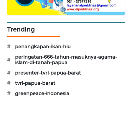
KARING
NEWS
Trending
JURNAL
MARITIM
#
penangkapan-ikan-hiu
HUMBANG
peringatan-666-tahun-masuknya-agama-
NEWS
#
islam-di-tanah-papua
#
presenter-tvri-papua-barat
GARONGGANG
NEWS
#
tvri-papua-barat
#
greenpeace-indonesia
FISUELRI
ID
ENERGI
NEWS