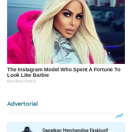
MAWAKA
ID
MARTABAT
NET
PLN
WATCH
MKLI
LPKKI
Advertorial
LKKI
KOPEKLIN
Dapatkan Merchandise Eksklusif