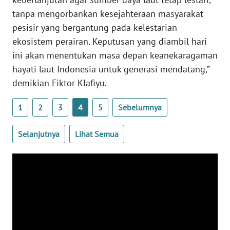
tanpa mengorbankan kesejahteraan masyarakat
WN
pesisir yang bergantung pada kelestarian
NUSANTARA
ekosistem perairan. Keputusan yang diambil hari
ini akan menentukan masa depan keanekaragaman
WN
hayati laut Indonesia untuk generasi mendatang,”
JOGJA
demikian Fiktor Klafiyu.
WN
1
2
3
4
5
Sebelumnya
JATIM
Selanjutnya
Lihat Semua
WN
BALI
WN
KALBAR
WN
KALTENG