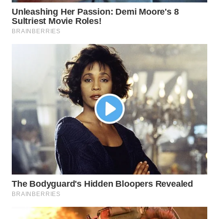
WN
SUMEDANG
WN
CIANJUR
WN
KEPULAUAN
SERIBU
WN
TANGERANG
WN
BINJAI
WN
CIREBON