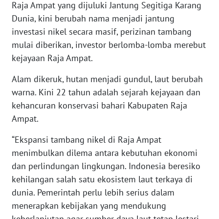
Raja Ampat yang dijuluki Jantung Segitiga Karang
Dunia, kini berubah nama menjadi jantung
WN
investasi nikel secara masif, perizinan tambang
BABEL
mulai diberikan, investor berlomba-lomba merebut
kejayaan Raja Ampat.
WN
SUMBAR
Alam dikeruk, hutan menjadi gundul, laut berubah
warna. Kini 22 tahun adalah sejarah kejayaan dan
WN
kehancuran konservasi bahari Kabupaten Raja
SUMSEL
Ampat.
WN
“Ekspansi tambang nikel di Raja Ampat
BENGKULU
menimbulkan dilema antara kebutuhan ekonomi
dan perlindungan lingkungan. Indonesia beresiko
WN
LAMPUNG
kehilangan salah satu ekosistem laut terkaya di
dunia. Pemerintah perlu lebih serius dalam
WN
menerapkan kebijakan yang mendukung
JATENG
keberlanjutan agar sumber daya laut tetap lestari,