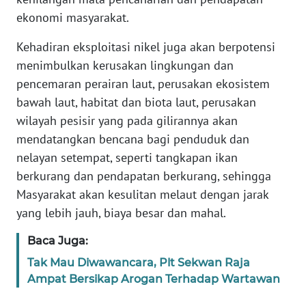
ekonomi masyarakat.
WN
Kehadiran eksploitasi nikel juga akan berpotensi
SERAMBI
menimbulkan kerusakan lingkungan dan
pencemaran perairan laut, perusakan ekosistem
WN
JAMBI
bawah laut, habitat dan biota laut, perusakan
wilayah pesisir yang pada gilirannya akan
WN
mendatangkan bencana bagi penduduk dan
SULTRA
nelayan setempat, seperti tangkapan ikan
berkurang dan pendapatan berkurang, sehingga
WN
Masyarakat akan kesulitan melaut dengan jarak
NTB
yang lebih jauh, biaya besar dan mahal.
WN
Baca Juga:
SULTENG
Tak Mau Diwawancara, Plt Sekwan Raja
Ampat Bersikap Arogan Terhadap Wartawan
WN
SULBAR