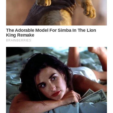
WN
BOGOR
WN
DEPOK
WN
TAPANULI
UTARA
WN
SAMOSIR
WN
PADANG
LAWAS