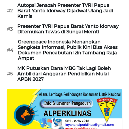
Autopsi Jenazah Presenter TVRI Papua
CILEUNGSI
#2
Barat Yanto Idorway Dijadwal Ulang Jadi
NEWS
Kamis
Presenter TVRI Papua Barat Yanto Idorway
BERKAT
#3
Ditemukan Tewas di Sungai Memti
NEWS
Greenpeace Indonesia Menangkan
Sengketa Informasi, Publik Kini Bisa Akses
BERAMPU
#4
Dokumen Pencabutan Izin Tambang Raja
NEWS
Ampat
MK Putuskan Dana MBG Tak Lagi Boleh
ANUGERAH
#5
Ambil dari Anggaran Pendidikan Mulai
NEWS
APBN 2027
AKHLAK
ID
PERAPKI
NEWS