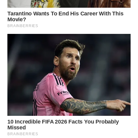
WN
NATUNA
WN
BINTAN
WN
MANDALIKA
WN
LIKUPANG
WN
LABUANBAJO
WN
BORNEO