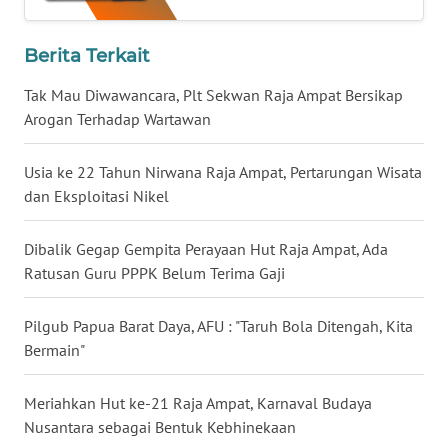
WN
Berita Terkait
MALUKU
Tak Mau Diwawancara, Plt Sekwan Raja Ampat Bersikap
WN
Arogan Terhadap Wartawan
MALUT
Usia ke 22 Tahun Nirwana Raja Ampat, Pertarungan Wisata
WN
dan Eksploitasi Nikel
DAIRI
Dibalik Gegap Gempita Perayaan Hut Raja Ampat, Ada
WN
Ratusan Guru PPPK Belum Terima Gaji
DANAU
TOBA
Pilgub Papua Barat Daya, AFU : "Taruh Bola Ditengah, Kita
Bermain"
WN
NIAS
Meriahkan Hut ke-21 Raja Ampat, Karnaval Budaya
WN
Nusantara sebagai Bentuk Kebhinekaan
LANGKAT