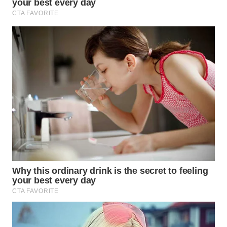
WAHANA
DESA
WISATA
LAPAK
WAHANA
Wahana
Network
KONSUMEN
LISTRIK
MASYARAKAT
KELISTRIKAN
WALINKI
ID