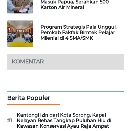
Masuk Papua, Serahkan 500
Karton Air Mineral
KARING
NEWS
Program Strategis Pala Unggul,
JURNAL
Pemkab Fakfak Bimtek Pelajar
MARITIM
Milenial di 4 SMA/SMK
HUMBANG
NEWS
KOMENTAR
GARONGGANG
NEWS
FISUELRI
Berita Populer
ID
Kantongi Izin dari Kota Sorong, Kapal
ENERGI
#1
Nelayan Bebas Tangkap Puluhan Hiu di
NEWS
Kawasan Konservasi Ayau Raja Ampat