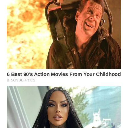
WN
INDRAMAYU
WN
KUNINGAN
WN
MAJALENGKA
WN
SUBANG
WN
SUKABUMI
WN
PURWAKARTA