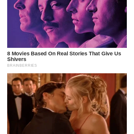
WAHANA
LISTRIK
WAHANA
TRAVEL
WAHANA
TV
WAHANANEWS
ID
WAHANANEWS
CO ID
WAHANANEWS
NET