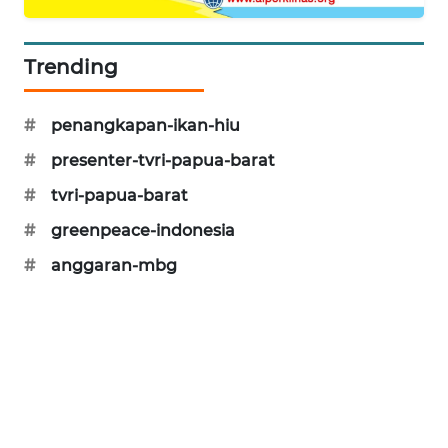
SONYA
ASA
NEWS
Trending
#
penangkapan-ikan-hiu
#
presenter-tvri-papua-barat
#
tvri-papua-barat
#
greenpeace-indonesia
#
anggaran-mbg