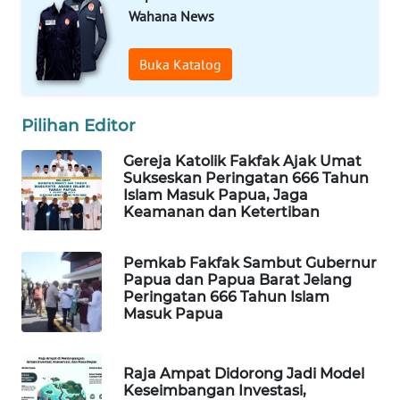
Wahana News
PORTAL
KONSUMEN
Buka Katalog
FORWAMKI
Pilihan Editor
ALPERKLINAS
Gereja Katolik Fakfak Ajak Umat
Sukseskan Peringatan 666 Tahun
FORJASIDA
Islam Masuk Papua, Jaga
Keamanan dan Ketertiban
TAMBANG
NEWS
Pemkab Fakfak Sambut Gubernur
Papua dan Papua Barat Jelang
Peringatan 666 Tahun Islam
SITUNGIR
Masuk Papua
NEWS
SIDIKALANG
Raja Ampat Didorong Jadi Model
Keseimbangan Investasi,
NEWS