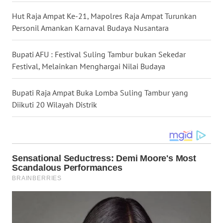
Hut Raja Ampat Ke-21, Mapolres Raja Ampat Turunkan
WN
Personil Amankan Karnaval Budaya Nusantara
TAPANULI
SELATAN
Bupati AFU : Festival Suling Tambur bukan Sekedar
Festival, Melainkan Menghargai Nilai Budaya
WN
TANJUNG
Bupati Raja Ampat Buka Lomba Suling Tambur yang
LESUNG
Diikuti 20 Wilayah Distrik
WN
KARO
WN
SIMALUNGUN
WN
LABUHANBATU