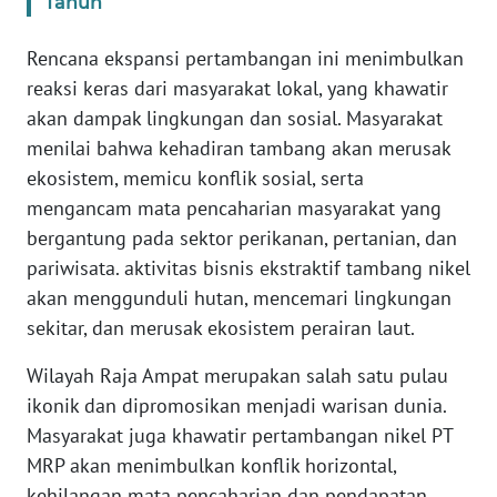
Tahun
WN
Rencana ekspansi pertambangan ini menimbulkan
BANTEN
reaksi keras dari masyarakat lokal, yang khawatir
akan dampak lingkungan dan sosial. Masyarakat
WN
NTT
menilai bahwa kehadiran tambang akan merusak
ekosistem, memicu konflik sosial, serta
WN
mengancam mata pencaharian masyarakat yang
KEPRI
bergantung pada sektor perikanan, pertanian, dan
pariwisata. aktivitas bisnis ekstraktif tambang nikel
WN
akan menggunduli hutan, mencemari lingkungan
PAPUA
sekitar, dan merusak ekosistem perairan laut.
WN
Wilayah Raja Ampat merupakan salah satu pulau
PAPUA
ikonik dan dipromosikan menjadi warisan dunia.
BARAT
Masyarakat juga khawatir pertambangan nikel PT
MRP akan menimbulkan konflik horizontal,
WN
RIAU
kehilangan mata pencaharian dan pendapatan