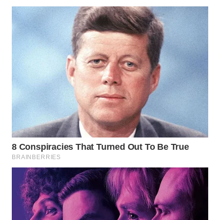
Wahana
Media
Group
WAHANA
NEWS
WAHANA
TANI
WAHANA
ADVOKAT
WAHANA
INFRASTRUKTUR
WAHANA
KONSUMEN