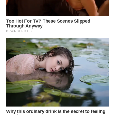
WAHANA
SPORT
WAHANA
UMKM
WAHANA
SELEB
WAHANA
PERSONA
WAHANA
OTOMOTIF
WAHANA
HEALTH