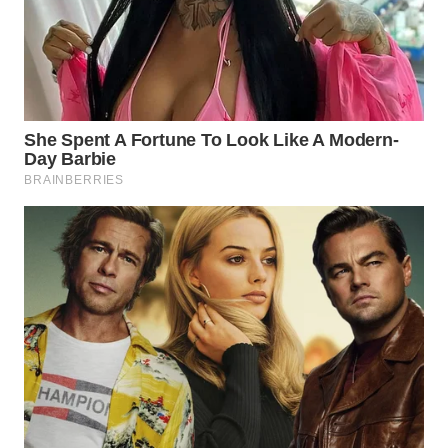
WN
PRIANGAN
TIMUR
WN
SEMARANG
WN
SOLO
WN
BOROBUDUR
WN
MADURA
WN
SURABAYA