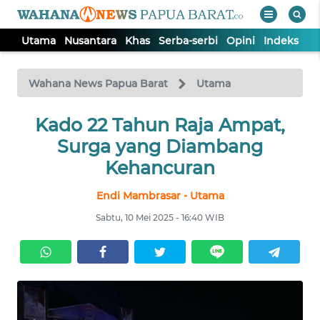
Utama
Nusantara
Khas
Serba-serbi
Opini
Indeks
WAHANA
Tutup
TV
Wahana News Papua Barat
Utama
UTAMA
Kado 22 Tahun Raja Ampat,
Surga yang Diambang
NUSANTARA
Kehancuran
Endi Mambrasar - Utama
KHAS
Sabtu, 10 Mei 2025 - 16:40 WIB
SERBA-
SERBI
OPINI