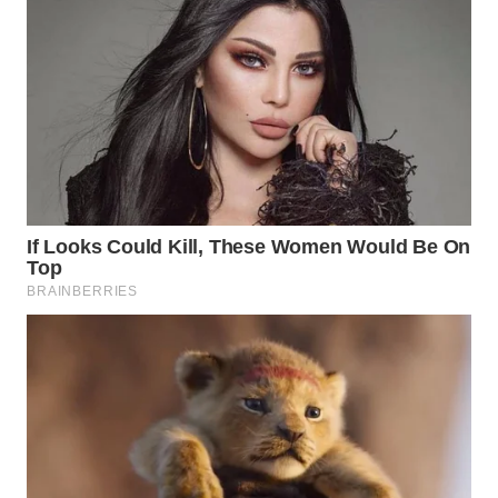
WN
TAPANULI
TENGAH
WN DELI
SERDANG
WN
TEBING
TINGGI
WN
PAKPAK
WN
KARAWANG
WN
BEKASI