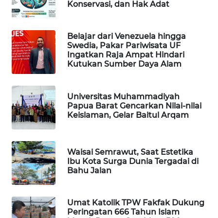
Konservasi, dan Hak Adat
SIBARAGAS
NEWS
Belajar dari Venezuela hingga
Swedia, Pakar Pariwisata UF
Ingatkan Raja Ampat Hindari
METRO
Kutukan Sumber Daya Alam
SIANTAR
NEWS
Universitas Muhammadiyah
METRO
Papua Barat Gencarkan Nilai-nilai
MEDAN
Keislaman, Gelar Baitul Arqam
NEWS
METRO
Waisai Semrawut, Saat Estetika
JAKARTA
Ibu Kota Surga Dunia Tergadai di
NEWS
Bahu Jalan
KRT
Umat Katolik TPW Fakfak Dukung
NEWS
Peringatan 666 Tahun Islam