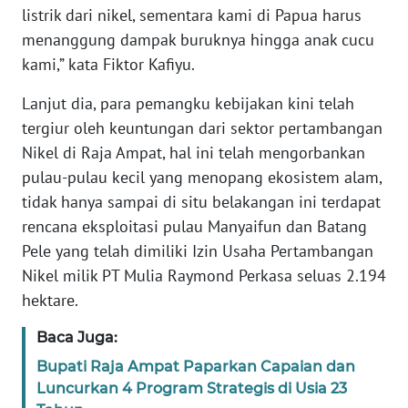
REDAKSI
listrik dari nikel, sementara kami di Papua harus
menanggung dampak buruknya hingga anak cucu
KARIR
kami,” kata Fiktor Kafiyu.
Lanjut dia, para pemangku kebijakan kini telah
DISCLAIMER
tergiur oleh keuntungan dari sektor pertambangan
Nikel di Raja Ampat, hal ini telah mengorbankan
Wahana
News
pulau-pulau kecil yang menopang ekosistem alam,
Regional
tidak hanya sampai di situ belakangan ini terdapat
rencana eksploitasi pulau Manyaifun dan Batang
WN
Pele yang telah dimiliki Izin Usaha Pertambangan
SUMUT
Nikel milik PT Mulia Raymond Perkasa seluas 2.194
hektare.
WN
JAKARTA
Baca Juga:
Bupati Raja Ampat Paparkan Capaian dan
WN
Luncurkan 4 Program Strategis di Usia 23
JABAR