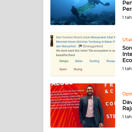
Pem
Per
KARIR
1 ta
DISCLAIMER
Ut
Wahana
Sor
News
Regional
Int
Eco
1 ta
WN
SUMUT
WN
Opi
JAKARTA
Dav
Raj
WN
1 ta
JABAR