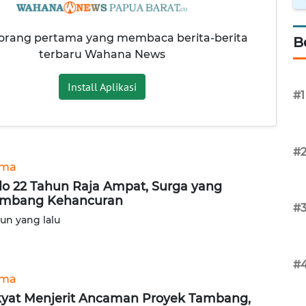
 orang pertama yang membaca berita-berita
B
terbaru Wahana News
Install Aplikasi
#1
#
ama
o 22 Tahun Raja Ampat, Surga yang
ambang Kehancuran
#
hun yang lalu
#
ama
yat Menjerit Ancaman Proyek Tambang,