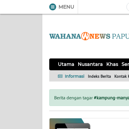
MENU
WAHANA
Tutup
TV
UTAMA
NUSANTARA
Utama
Nusantara
Khas
Ser
KHAS
Informasi
Indeks Berita
Kontak 
SERBA-
SERBI
Berita dengan tagar
#kampung-manya
OPINI
Informasi