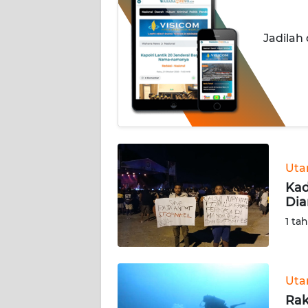
INDEKS
Jadilah
BERITA
KONTAK
KAMI
INFO
IKLAN
Ut
TENTANG
Kad
KAMI
Di
1 ta
PEDOMAN
MEDIA
SIBER
Ut
REDAKSI
Rak