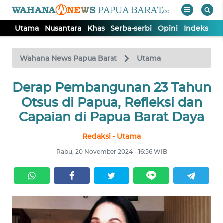
Utama
Nusantara
Khas
Serba-serbi
Opini
Indeks
WAHANA
Tutup
TV
Wahana News Papua Barat
Utama
Derap Pembangunan 23 Tahun
UTAMA
Otsus di Papua, Refleksi dan
NUSANTARA
Capaian di Papua Barat Daya
Redaksi - Utama
KHAS
Rabu, 20 November 2024 - 16:56 WIB
SERBA-
SERBI
OPINI