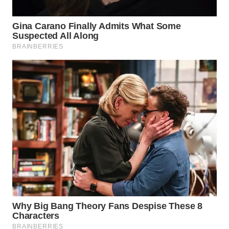
WAHANA
LISTRIK
WAHANA
TRAVEL
WAHANA
TV
WAHANANEWS
ID
WAHANANEWS
CO ID
WAHANANEWS
NET