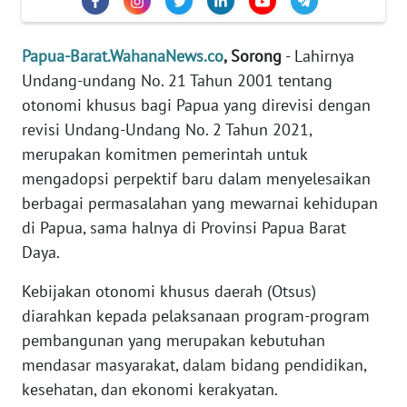
REDAKSI
Papua-Barat.WahanaNews.co
, Sorong
- Lahirnya
KARIR
Undang-undang No. 21 Tahun 2001 tentang
otonomi khusus bagi Papua yang direvisi dengan
DISCLAIMER
revisi Undang-Undang No. 2 Tahun 2021,
merupakan komitmen pemerintah untuk
Wahana
News
mengadopsi perpektif baru dalam menyelesaikan
Regional
berbagai permasalahan yang mewarnai kehidupan
di Papua, sama halnya di Provinsi Papua Barat
WN
Daya.
SUMUT
Kebijakan otonomi khusus daerah (Otsus)
WN
diarahkan kepada pelaksanaan program-program
JAKARTA
pembangunan yang merupakan kebutuhan
mendasar masyarakat, dalam bidang pendidikan,
WN
kesehatan, dan ekonomi kerakyatan.
JABAR