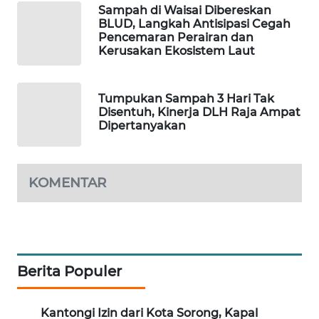
Sampah di Waisai Dibereskan
BLUD, Langkah Antisipasi Cegah
PORTAL
Pencemaran Perairan dan
KONSUMEN
Kerusakan Ekosistem Laut
FORWAMKI
Tumpukan Sampah 3 Hari Tak
Disentuh, Kinerja DLH Raja Ampat
ALPERKLINAS
Dipertanyakan
FORJASIDA
KOMENTAR
TAMBANG
NEWS
SITUNGIR
NEWS
Berita Populer
SIDIKALANG
NEWS
Kantongi Izin dari Kota Sorong, Kapal