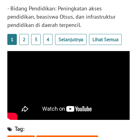
- Bidang Pendidikan: Peningkatan akses
WN
pendidikan, beasiswa Otsus, dan infrastruktur
BABEL
pendidikan di daerah terpencil.
WN
1
2
3
4
Selanjutnya
Lihat Semua
SUMBAR
WN
SUMSEL
WN
BENGKULU
WN
LAMPUNG
WN
Tag:
JATENG