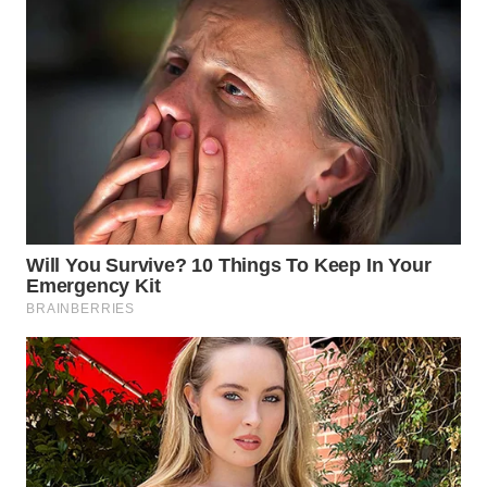
WN
NATUNA
WN
BINTAN
WN
MANDALIKA
WN
LIKUPANG
WN
LABUANBAJO
WN
BORNEO