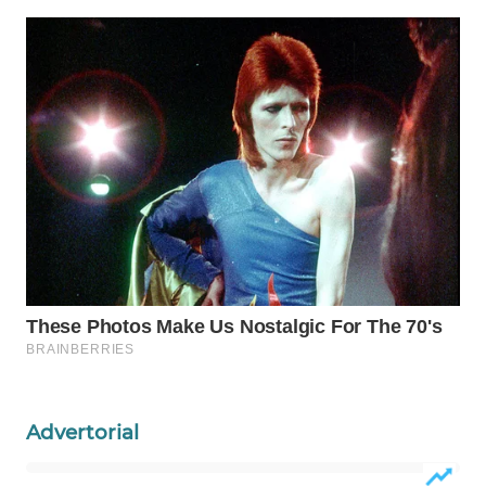
WAHANA
SPORT
WAHANA
UMKM
WAHANA
SELEB
WAHANA
PERSONA
WAHANA
OTOMOTIF
Advertorial
WAHANA
HEALTH