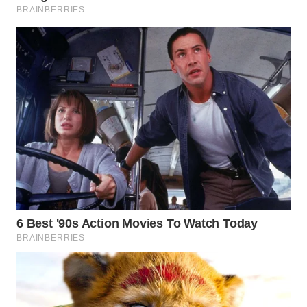
WN
BOGOR
WN
DEPOK
WN
TAPANULI
UTARA
WN
SAMOSIR
WN
PADANG
LAWAS