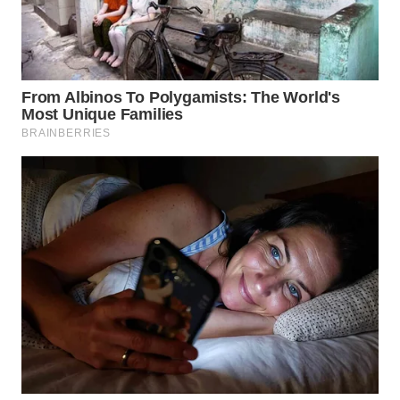
WN
INDRAMAYU
WN
KUNINGAN
WN
MAJALENGKA
WN
SUBANG
WN
SUKABUMI
WN
PURWAKARTA