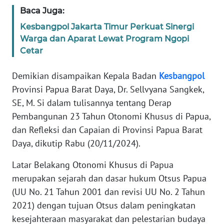
Baca Juga:
WN
Kesbangpol Jakarta Timur Perkuat Sinergi
BANTEN
Warga dan Aparat Lewat Program Ngopi
Cetar
WN
NTT
Demikian disampaikan Kepala Badan
Kesbangpol
Provinsi Papua Barat Daya, Dr. Sellvyana Sangkek,
WN
KEPRI
SE, M. Si dalam tulisannya tentang Derap
Pembangunan 23 Tahun Otonomi Khusus di Papua,
WN
dan Refleksi dan Capaian di Provinsi Papua Barat
PAPUA
Daya, dikutip Rabu (20/11/2024).
Latar Belakang Otonomi Khusus di Papua
WN
PAPUA
merupakan sejarah dan dasar hukum Otsus Papua
BARAT
(UU No. 21 Tahun 2001 dan revisi UU No. 2 Tahun
2021) dengan tujuan Otsus dalam peningkatan
WN
kesejahteraan masyarakat dan pelestarian budaya
RIAU