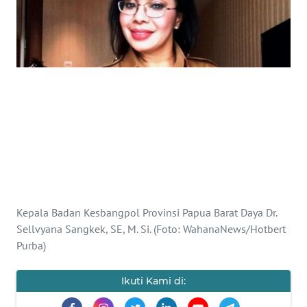
Informasi
INDEKS
BERITA
KONTAK
KAMI
INFO
IKLAN
TENTANG
Kepala Badan Kesbangpol Provinsi Papua Barat Daya Dr.
KAMI
Sellvyana Sangkek, SE, M. Si. (Foto: WahanaNews/Hotbert
Purba)
PEDOMAN
MEDIA
SIBER
Ikuti Kami di: