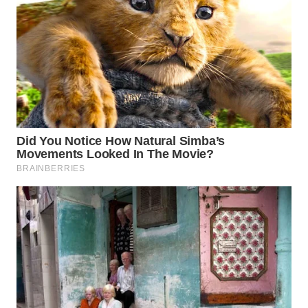
WN
SUMEDANG
WN
CIANJUR
WN
KEPULAUAN
SERIBU
WN
TANGERANG
WN
BINJAI
WN
CIREBON