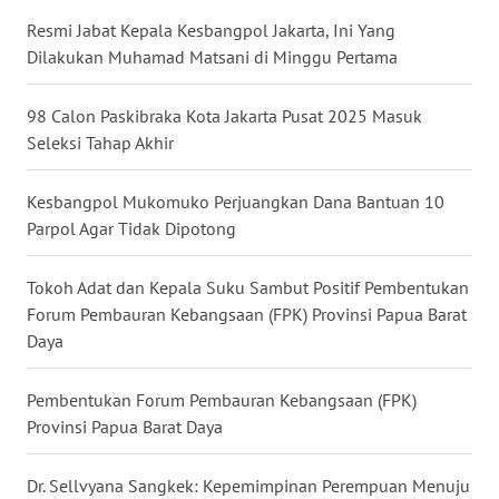
Resmi Jabat Kepala Kesbangpol Jakarta, Ini Yang
WN
Dilakukan Muhamad Matsani di Minggu Pertama
KALTARA
98 Calon Paskibraka Kota Jakarta Pusat 2025 Masuk
WN
Seleksi Tahap Akhir
KALSEL
Kesbangpol Mukomuko Perjuangkan Dana Bantuan 10
WN
Parpol Agar Tidak Dipotong
KALTIM
Tokoh Adat dan Kepala Suku Sambut Positif Pembentukan
WN
SULSEL
Forum Pembauran Kebangsaan (FPK) Provinsi Papua Barat
Daya
WN
GORONTALO
Pembentukan Forum Pembauran Kebangsaan (FPK)
Provinsi Papua Barat Daya
WN
SULUT
Dr. Sellvyana Sangkek: Kepemimpinan Perempuan Menuju