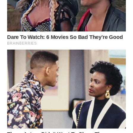
WN
TAPANULI
SELATAN
WN
TANJUNG
LESUNG
WN
KARO
WN
SIMALUNGUN
WN
LABUHANBATU