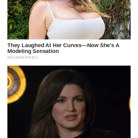
Wahana
Media
Group
WAHANA
NEWS
WAHANA
TANI
WAHANA
ADVOKAT
WAHANA
INFRASTRUKTUR
WAHANA
KONSUMEN