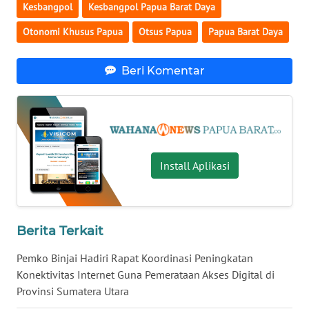
Kesbangpol
Kesbangpol Papua Barat Daya
WN
Otonomi Khusus Papua
Otsus Papua
Papua Barat Daya
NUSANTARA
Beri Komentar
WN
JOGJA
WN
JATIM
Install Aplikasi
WN
BALI
Berita Terkait
WN
KALBAR
Pemko Binjai Hadiri Rapat Koordinasi Peningkatan
Konektivitas Internet Guna Pemerataan Akses Digital di
WN
Provinsi Sumatera Utara
KALTENG