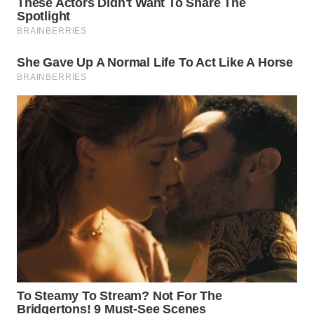
WN
TAPANULI
TENGAH
WN DELI
SERDANG
WN
TEBING
TINGGI
WN
PAKPAK
WN
KARAWANG
WN
BEKASI