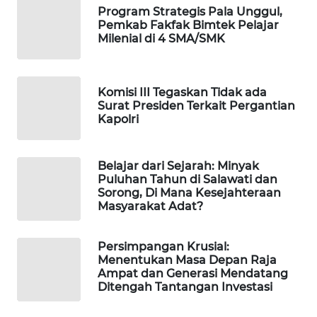
Program Strategis Pala Unggul,
Pemkab Fakfak Bimtek Pelajar
MAWAKA
Milenial di 4 SMA/SMK
ID
MARTABAT
Komisi III Tegaskan Tidak ada
NET
Surat Presiden Terkait Pergantian
Kapolri
PLN
WATCH
Belajar dari Sejarah: Minyak
Puluhan Tahun di Salawati dan
MKLI
Sorong, Di Mana Kesejahteraan
Masyarakat Adat?
LPKKI
Persimpangan Krusial:
Menentukan Masa Depan Raja
LKKI
Ampat dan Generasi Mendatang
Ditengah Tantangan Investasi
KOPEKLIN