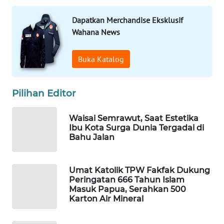
WAHANA
Dapatkan Merchandise Eksklusif
DESA
Wahana News
WISATA
Buka Katalog
LAPAK
WAHANA
Pilihan Editor
Wahana
Network
Waisai Semrawut, Saat Estetika
Ibu Kota Surga Dunia Tergadai di
Bahu Jalan
KONSUMEN
LISTRIK
Umat Katolik TPW Fakfak Dukung
MASYARAKAT
Peringatan 666 Tahun Islam
KELISTRIKAN
Masuk Papua, Serahkan 500
Karton Air Mineral
WALINKI
ID