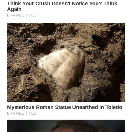
WN
PRIANGAN
TIMUR
WN
SEMARANG
WN
SOLO
WN
BOROBUDUR
WN
MADURA
WN
SURABAYA