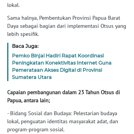
lokal.
WN
Sama halnya, Pembentukan Provinsi Papua Barat
SERAMBI
Daya sebagai bagian dari implementasi Otsus yang
lebih spesifik.
WN
JAMBI
Baca Juga:
Pemko Binjai Hadiri Rapat Koordinasi
WN
Peningkatan Konektivitas Internet Guna
SULTRA
Pemerataan Akses Digital di Provinsi
Sumatera Utara
WN
NTB
Capaian pembangunan dalam 23 Tahun Otsus di
Papua, antara lain;
WN
SULTENG
- Bidang Sosial dan Budaya: Pelestarian budaya
lokal, penguatan identitas masyarakat adat, dan
WN
program-program sosial.
SULBAR