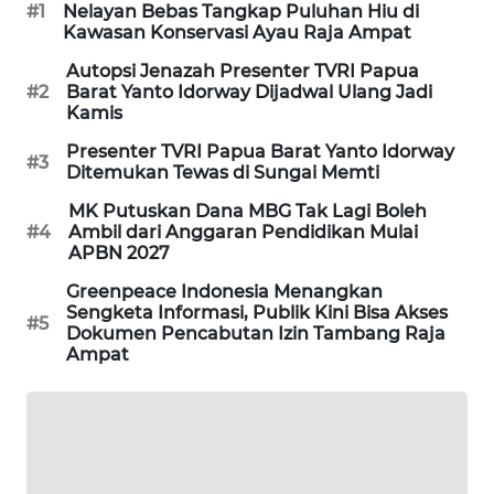
#1
Nelayan Bebas Tangkap Puluhan Hiu di
Kawasan Konservasi Ayau Raja Ampat
SIBARAGAS
NEWS
Autopsi Jenazah Presenter TVRI Papua
#2
Barat Yanto Idorway Dijadwal Ulang Jadi
Kamis
METRO
Presenter TVRI Papua Barat Yanto Idorway
SIANTAR
#3
Ditemukan Tewas di Sungai Memti
NEWS
MK Putuskan Dana MBG Tak Lagi Boleh
#4
Ambil dari Anggaran Pendidikan Mulai
METRO
APBN 2027
MEDAN
NEWS
Greenpeace Indonesia Menangkan
Sengketa Informasi, Publik Kini Bisa Akses
#5
Dokumen Pencabutan Izin Tambang Raja
METRO
Ampat
JAKARTA
NEWS
KRT
NEWS