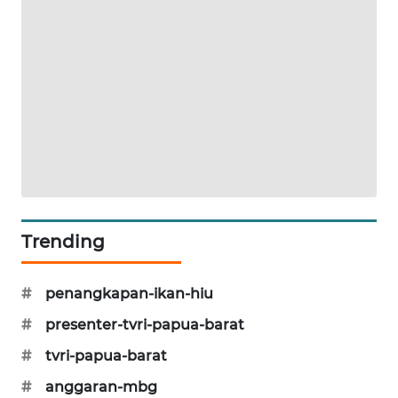
KARING
NEWS
JURNAL
MARITIM
HUMBANG
NEWS
GARONGGANG
Trending
NEWS
FISUELRI
#
penangkapan-ikan-hiu
ID
#
presenter-tvri-papua-barat
ENERGI
#
tvri-papua-barat
NEWS
#
anggaran-mbg