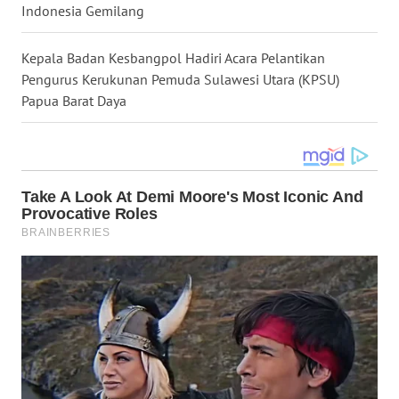
Indonesia Gemilang
WN
MALUKU
Kepala Badan Kesbangpol Hadiri Acara Pelantikan
Pengurus Kerukunan Pemuda Sulawesi Utara (KPSU)
WN
Papua Barat Daya
MALUT
WN
DAIRI
WN
DANAU
TOBA
WN
NIAS
WN
LANGKAT