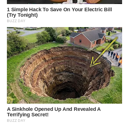
WN
BOGOR
WN
DEPOK
WN
TAPANULI
UTARA
WN
SAMOSIR
WN
PADANG
LAWAS