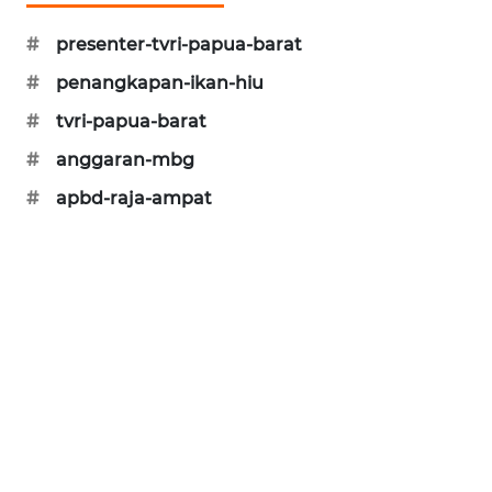
WAHANA
#
presenter-tvri-papua-barat
DESA
#
penangkapan-ikan-hiu
WISATA
#
tvri-papua-barat
LAPAK
#
anggaran-mbg
WAHANA
#
apbd-raja-ampat
Wahana
Network
KONSUMEN
LISTRIK
MASYARAKAT
KELISTRIKAN
WALINKI
ID