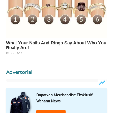
WN
PRIANGAN
TIMUR
WN
SEMARANG
WN
SOLO
WN
Advertorial
BOROBUDUR
WN
MADURA
Dapatkan Merchandise Eksklusif
Wahana News
WN
SURABAYA