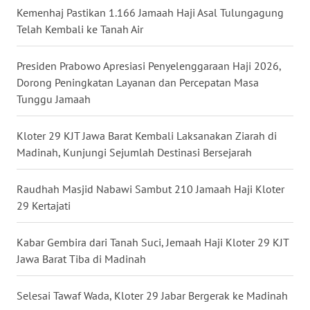
Kemenhaj Pastikan 1.166 Jamaah Haji Asal Tulungagung
Telah Kembali ke Tanah Air
WN
SERAMBI
Presiden Prabowo Apresiasi Penyelenggaraan Haji 2026,
Dorong Peningkatan Layanan dan Percepatan Masa
WN
Tunggu Jamaah
JAMBI
Kloter 29 KJT Jawa Barat Kembali Laksanakan Ziarah di
WN
SULTRA
Madinah, Kunjungi Sejumlah Destinasi Bersejarah
WN
Raudhah Masjid Nabawi Sambut 210 Jamaah Haji Kloter
NTB
29 Kertajati
WN
Kabar Gembira dari Tanah Suci, Jemaah Haji Kloter 29 KJT
SULTENG
Jawa Barat Tiba di Madinah
WN
Selesai Tawaf Wada, Kloter 29 Jabar Bergerak ke Madinah
SULBAR