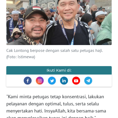
Informasi
INDEKS
BERITA
KONTAK
KAMI
Cak Lontong berpose dengan salah satu petugas haji.
(Foto: Istimewa)
INFO
IKLAN
Ikuti Kami di:
TENTANG
KAMI
PEDOMAN
"Kami minta petugas tetap konsentrasi, lakukan
MEDIA
pelayanan dengan optimal, tulus, serta selalu
SIBER
menyertakan hati. InsyaAllah, kita bersama-sama
akan menyelesaikan tugas ini dengan baik,"