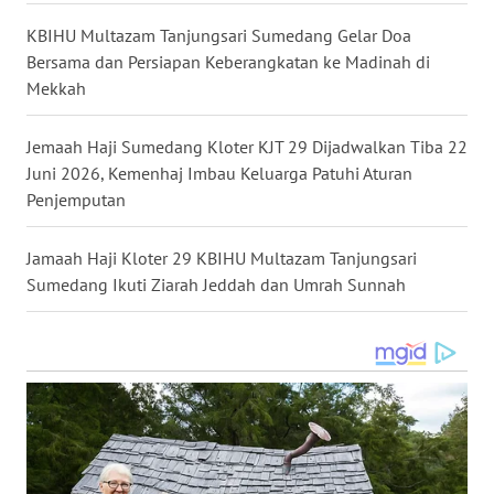
KBIHU Multazam Tanjungsari Sumedang Gelar Doa
WN
Bersama dan Persiapan Keberangkatan ke Madinah di
BABEL
Mekkah
WN
Jemaah Haji Sumedang Kloter KJT 29 Dijadwalkan Tiba 22
SUMBAR
Juni 2026, Kemenhaj Imbau Keluarga Patuhi Aturan
Penjemputan
WN
SUMSEL
Jamaah Haji Kloter 29 KBIHU Multazam Tanjungsari
Sumedang Ikuti Ziarah Jeddah dan Umrah Sunnah
WN
BENGKULU
WN
LAMPUNG
WN
JATENG