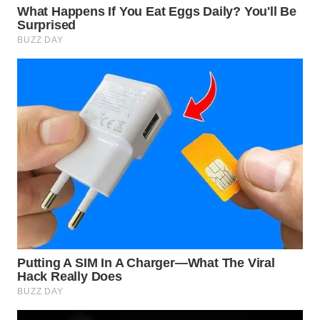
WN
SUMEDANG
WN
CIANJUR
WN
KEPULAUAN
SERIBU
WN
TANGERANG
WN
BINJAI
WN
CIREBON