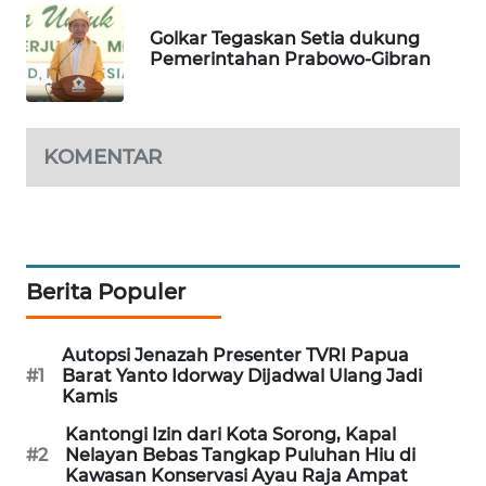
Golkar Tegaskan Setia dukung
WAHANA
Pemerintahan Prabowo-Gibran
LISTRIK
WAHANA
TRAVEL
KOMENTAR
WAHANA
TV
Berita Populer
WAHANANEWS
ID
Autopsi Jenazah Presenter TVRI Papua
WAHANANEWS
#1
Barat Yanto Idorway Dijadwal Ulang Jadi
CO ID
Kamis
Kantongi Izin dari Kota Sorong, Kapal
WAHANANEWS
#2
Nelayan Bebas Tangkap Puluhan Hiu di
NET
Kawasan Konservasi Ayau Raja Ampat