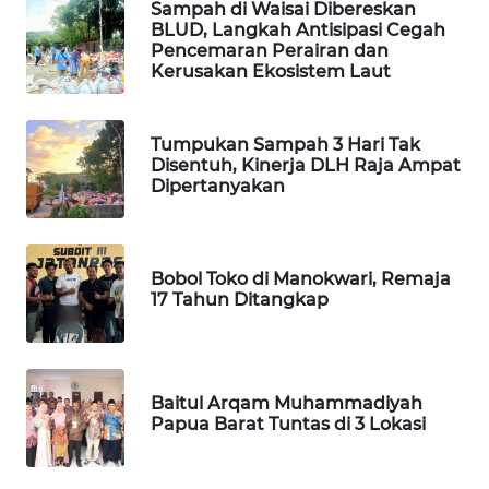
Sampah di Waisai Dibereskan
BLUD, Langkah Antisipasi Cegah
Wahana
Pencemaran Perairan dan
Media
Kerusakan Ekosistem Laut
Group
WAHANA
Tumpukan Sampah 3 Hari Tak
NEWS
Disentuh, Kinerja DLH Raja Ampat
Dipertanyakan
WAHANA
TANI
Bobol Toko di Manokwari, Remaja
WAHANA
17 Tahun Ditangkap
ADVOKAT
WAHANA
INFRASTRUKTUR
Baitul Arqam Muhammadiyah
Papua Barat Tuntas di 3 Lokasi
WAHANA
KONSUMEN