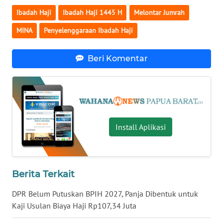
Ibadah Haji
Ibadah Haji 1445 H
Melontar Jumrah
WN
BANTEN
MINA
Penyelenggaraan Ibadah Haji
WN
Beri Komentar
NTT
WN
KEPRI
Install Aplikasi
WN
PAPUA
WN
Berita Terkait
PAPUA
BARAT
DPR Belum Putuskan BPIH 2027, Panja Dibentuk untuk
Kaji Usulan Biaya Haji Rp107,34 Juta
WN
RIAU