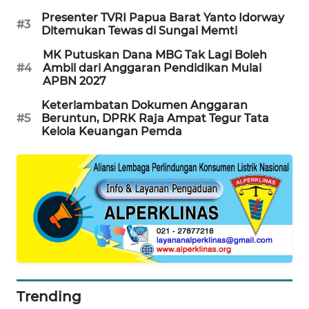
Presenter TVRI Papua Barat Yanto Idorway
#3
WAHANA
Ditemukan Tewas di Sungai Memti
SPORT
MK Putuskan Dana MBG Tak Lagi Boleh
#4
Ambil dari Anggaran Pendidikan Mulai
WAHANA
APBN 2027
UMKM
Keterlambatan Dokumen Anggaran
#5
Beruntun, DPRK Raja Ampat Tegur Tata
WAHANA
Kelola Keuangan Pemda
SELEB
WAHANA
PERSONA
WAHANA
OTOMOTIF
WAHANA
Trending
HEALTH