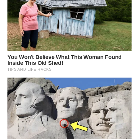
WN
NUSANTARA
WN
JOGJA
WN
JATIM
WN
BALI
WN
KALBAR
WN
KALTENG