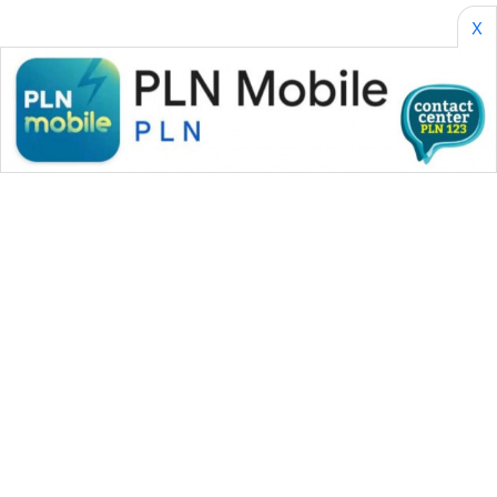
X
CILEUNGSI
NEWS
BERKAT
NEWS
BERAMPU
NEWS
ANUGERAH
NEWS
AKHLAK
ID
WAHANA MEDIA GROUP
PERAPKI
|
|
|
WAHANA NEWS co
WAHANA TANI
WAHANA ADVOKAT
NEWS
|
|
WAHANA INFRASTRUKTUR
WAHANA KONSUMEN