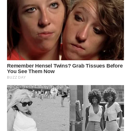
WN
TAPANULI
SELATAN
WN
TANJUNG
LESUNG
WN
KARO
WN
SIMALUNGUN
WN
LABUHANBATU