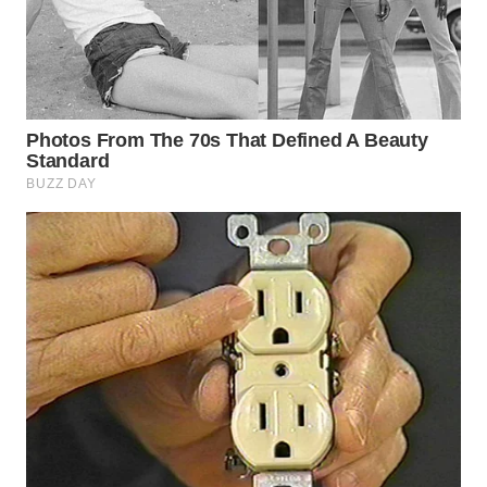
WN
TAPANULI
TENGAH
WN DELI
SERDANG
WN
TEBING
TINGGI
WN
PAKPAK
WN
KARAWANG
WN
BEKASI