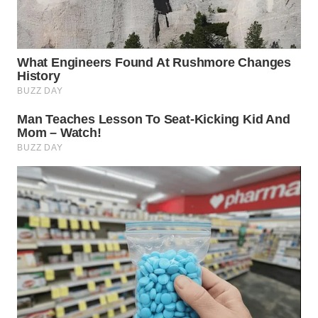
WN
KALTARA
WN
KALSEL
WN
KALTIM
WN
SULSEL
WN
GORONTALO
WN
SULUT