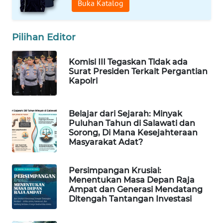
Buka Katalog
WN
NATUNA
Pilihan Editor
WN
Komisi III Tegaskan Tidak ada
BINTAN
Surat Presiden Terkait Pergantian
Kapolri
WN
MANDALIKA
Belajar dari Sejarah: Minyak
Puluhan Tahun di Salawati dan
Sorong, Di Mana Kesejahteraan
WN
Masyarakat Adat?
LIKUPANG
WN
Persimpangan Krusial:
Menentukan Masa Depan Raja
LABUANBAJO
Ampat dan Generasi Mendatang
Ditengah Tantangan Investasi
WN
BORNEO