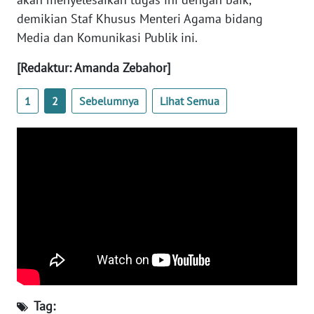
REDAKSI
demikian Staf Khusus Menteri Agama bidang
Media dan Komunikasi Publik ini.
KARIR
[Redaktur: Amanda Zebahor]
DISCLAIMER
1
2
Sebelumnya
Lihat Semua
Wahana
News
Regional
WN
SUMUT
WN
JAKARTA
WN
JABAR
Tag: