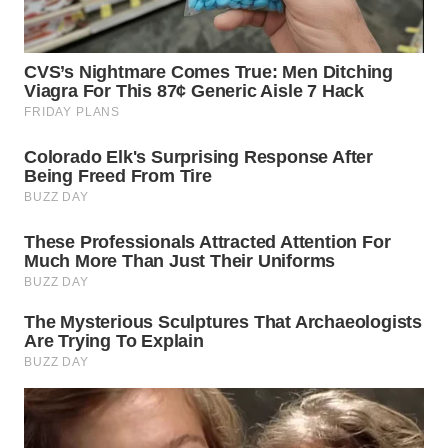
WN
MALUKU
WN
MALUT
WN
DAIRI
WN
DANAU
TOBA
WN
NIAS
WN
LANGKAT