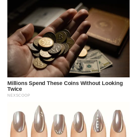
WN
INDRAMAYU
WN
KUNINGAN
WN
MAJALENGKA
WN
SUBANG
WN
SUKABUMI
WN
PURWAKARTA