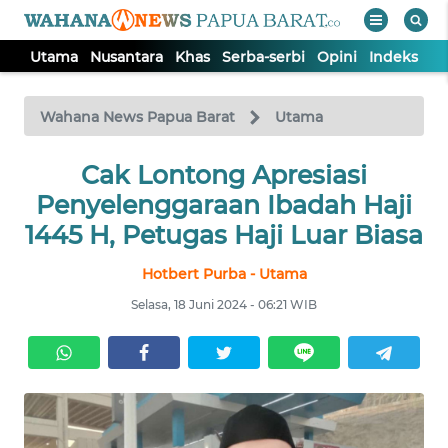
Utama
Nusantara
Khas
Serba-serbi
Opini
Indeks
WAHANA
Tutup
TV
Wahana News Papua Barat
Utama
UTAMA
Cak Lontong Apresiasi
Penyelenggaraan Ibadah Haji
NUSANTARA
1445 H, Petugas Haji Luar Biasa
Hotbert Purba - Utama
KHAS
Selasa, 18 Juni 2024 - 06:21 WIB
SERBA-
SERBI
OPINI