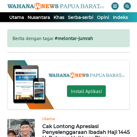
Utama
Nusantara
Khas
Serba-serbi
Opini
Indeks
WAHANA
Tutup
TV
Berita dengan tagar
#melontar-jumrah
UTAMA
NUSANTARA
KHAS
Install Aplikasi
SERBA-
SERBI
Utama
Cak Lontong Apresiasi
OPINI
Penyelenggaraan Ibadah Haji 1445