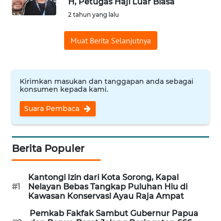
H, Petugas Haji Luar Biasa
Informasi
2 tahun yang lalu
INDEKS
Muat Berita Selanjutnya
BERITA
KONTAK
KAMI
Kirimkan masukan dan tanggapan anda sebagai
konsumen kepada kami.
INFO
Suara Pembaca
IKLAN
TENTANG
Berita Populer
KAMI
Kantongi Izin dari Kota Sorong, Kapal
PEDOMAN
#1
Nelayan Bebas Tangkap Puluhan Hiu di
MEDIA
Kawasan Konservasi Ayau Raja Ampat
SIBER
Pemkab Fakfak Sambut Gubernur Papua