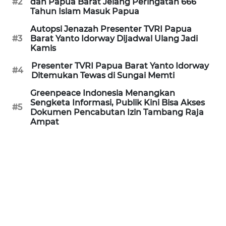
#2
dan Papua Barat Jelang Peringatan 666
REDAKSI
Tahun Islam Masuk Papua
Autopsi Jenazah Presenter TVRI Papua
KARIR
#3
Barat Yanto Idorway Dijadwal Ulang Jadi
Kamis
DISCLAIMER
Presenter TVRI Papua Barat Yanto Idorway
#4
Ditemukan Tewas di Sungai Memti
Wahana
Greenpeace Indonesia Menangkan
News
Sengketa Informasi, Publik Kini Bisa Akses
Regional
#5
Dokumen Pencabutan Izin Tambang Raja
Ampat
WN
SUMUT
WN
JAKARTA
WN
JABAR