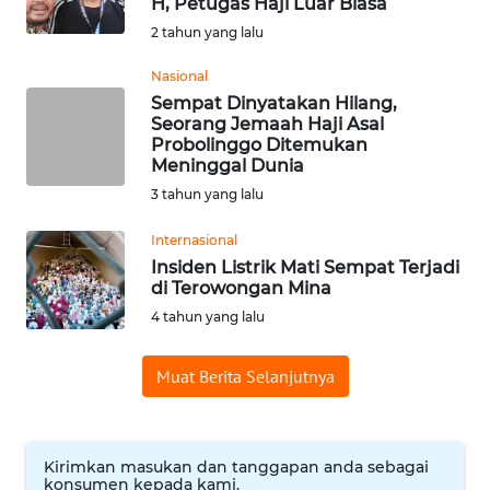
H, Petugas Haji Luar Biasa
Informasi
2 tahun yang lalu
INDEKS
Nasional
BERITA
Sempat Dinyatakan Hilang,
Seorang Jemaah Haji Asal
Probolinggo Ditemukan
KONTAK
Meninggal Dunia
KAMI
3 tahun yang lalu
INFO
Internasional
IKLAN
Insiden Listrik Mati Sempat Terjadi
di Terowongan Mina
TENTANG
4 tahun yang lalu
KAMI
Muat Berita Selanjutnya
PEDOMAN
MEDIA
SIBER
Kirimkan masukan dan tanggapan anda sebagai
konsumen kepada kami.