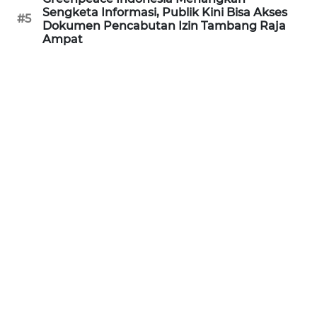
Sengketa Informasi, Publik Kini Bisa Akses
#5
WN
Dokumen Pencabutan Izin Tambang Raja
BANTEN
Ampat
WN
NTT
WN
KEPRI
WN
PAPUA
WN
PAPUA
BARAT
WN
RIAU