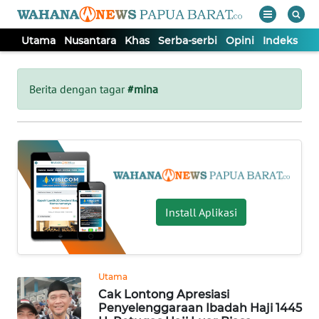
Utama
Nusantara
Khas
Serba-serbi
Opini
Indeks
WAHANA
Tutup
TV
Berita dengan tagar
#mina
UTAMA
NUSANTARA
KHAS
Install Aplikasi
SERBA-
SERBI
Utama
Cak Lontong Apresiasi
OPINI
Penyelenggaraan Ibadah Haji 1445