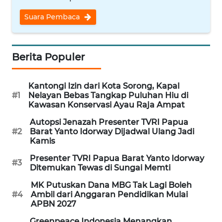
REDAKSI
Suara Pembaca
KARIR
Berita Populer
DISCLAIMER
Wahana
Kantongi Izin dari Kota Sorong, Kapal
News
#1
Nelayan Bebas Tangkap Puluhan Hiu di
Regional
Kawasan Konservasi Ayau Raja Ampat
Autopsi Jenazah Presenter TVRI Papua
WN
#2
Barat Yanto Idorway Dijadwal Ulang Jadi
SUMUT
Kamis
Presenter TVRI Papua Barat Yanto Idorway
#3
WN
Ditemukan Tewas di Sungai Memti
JAKARTA
MK Putuskan Dana MBG Tak Lagi Boleh
#4
Ambil dari Anggaran Pendidikan Mulai
WN
APBN 2027
JABAR
Greenpeace Indonesia Menangkan