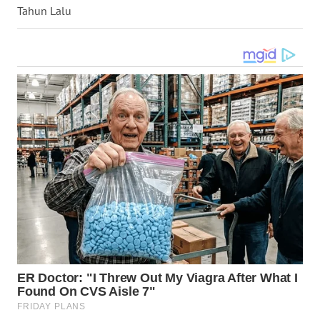
Tahun Lalu
WN
MALUKU
WN
MALUT
WN
DAIRI
WN
DANAU
TOBA
WN
NIAS
WN
LANGKAT