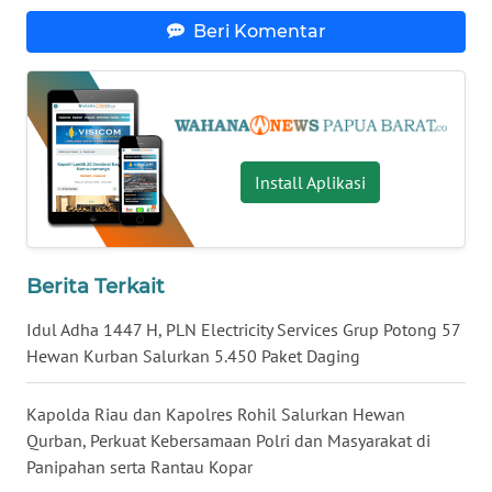
Beri Komentar
WN
NUSANTARA
WN
JOGJA
Install Aplikasi
WN
JATIM
Berita Terkait
WN
BALI
Idul Adha 1447 H, PLN Electricity Services Grup Potong 57
Hewan Kurban Salurkan 5.450 Paket Daging
WN
KALBAR
Kapolda Riau dan Kapolres Rohil Salurkan Hewan
Qurban, Perkuat Kebersamaan Polri dan Masyarakat di
WN
Panipahan serta Rantau Kopar
KALTENG