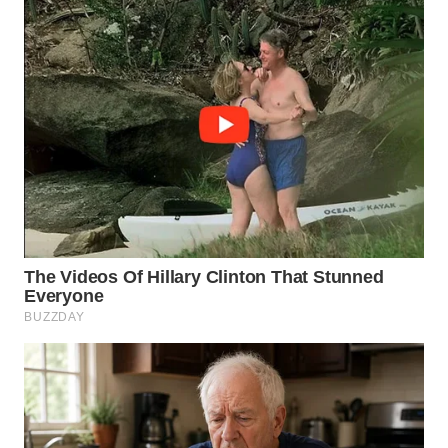
WN
TAPANULI
TENGAH
WN DELI
SERDANG
WN
TEBING
TINGGI
WN
PAKPAK
WN
KARAWANG
WN
BEKASI