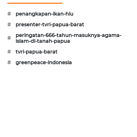
SIBARAGAS
#
penangkapan-ikan-hiu
NEWS
#
presenter-tvri-papua-barat
peringatan-666-tahun-masuknya-agama-
METRO
#
islam-di-tanah-papua
SIANTAR
NEWS
#
tvri-papua-barat
#
greenpeace-indonesia
METRO
MEDAN
NEWS
METRO
JAKARTA
NEWS
KRT
NEWS