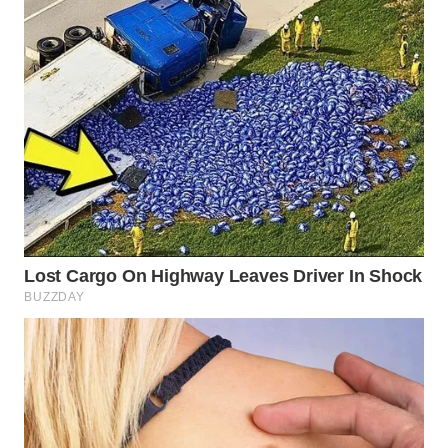
Wahana
Media
Group
WAHANA
NEWS
WAHANA
TANI
WAHANA
ADVOKAT
WAHANA
INFRASTRUKTUR
WAHANA
KONSUMEN