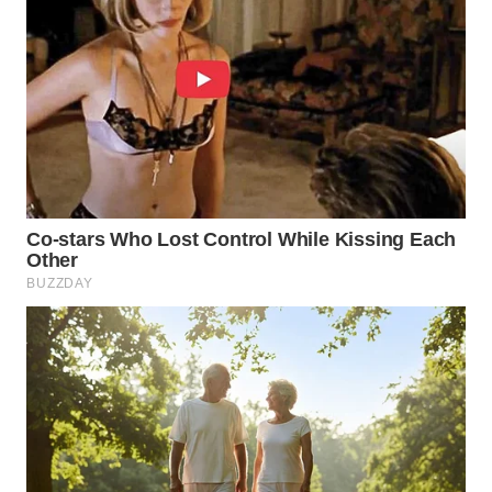
WN
INDRAMAYU
WN
KUNINGAN
WN
MAJALENGKA
WN
SUBANG
WN
SUKABUMI
WN
PURWAKARTA