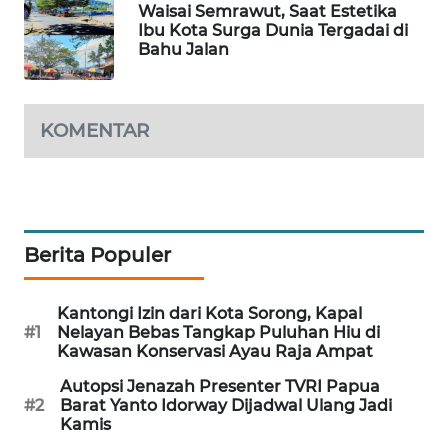
Waisai Semrawut, Saat Estetika
Ibu Kota Surga Dunia Tergadai di
Bahu Jalan
MAWAKA
ID
MARTABAT
KOMENTAR
NET
PLN
WATCH
Berita Populer
MKLI
Kantongi Izin dari Kota Sorong, Kapal
LPKKI
#1
Nelayan Bebas Tangkap Puluhan Hiu di
Kawasan Konservasi Ayau Raja Ampat
LKKI
Autopsi Jenazah Presenter TVRI Papua
#2
Barat Yanto Idorway Dijadwal Ulang Jadi
Kamis
KOPEKLIN