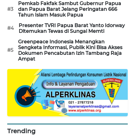
Pemkab Fakfak Sambut Gubernur Papua
#3
dan Papua Barat Jelang Peringatan 666
PORTAL
Tahun Islam Masuk Papua
KONSUMEN
Presenter TVRI Papua Barat Yanto Idorway
#4
Ditemukan Tewas di Sungai Memti
FORWAMKI
Greenpeace Indonesia Menangkan
Sengketa Informasi, Publik Kini Bisa Akses
ALPERKLINAS
#5
Dokumen Pencabutan Izin Tambang Raja
Ampat
FORJASIDA
TAMBANG
NEWS
SITUNGIR
NEWS
SIDIKALANG
Trending
NEWS