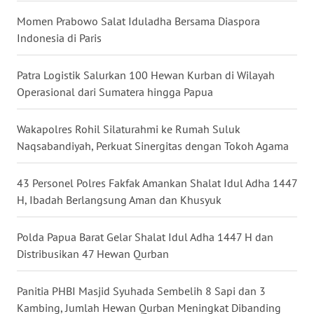
Momen Prabowo Salat Iduladha Bersama Diaspora
WN
Indonesia di Paris
KALTARA
Patra Logistik Salurkan 100 Hewan Kurban di Wilayah
WN
Operasional dari Sumatera hingga Papua
KALSEL
Wakapolres Rohil Silaturahmi ke Rumah Suluk
WN
KALTIM
Naqsabandiyah, Perkuat Sinergitas dengan Tokoh Agama
WN
43 Personel Polres Fakfak Amankan Shalat Idul Adha 1447
SULSEL
H, Ibadah Berlangsung Aman dan Khusyuk
WN
Polda Papua Barat Gelar Shalat Idul Adha 1447 H dan
GORONTALO
Distribusikan 47 Hewan Qurban
WN
Panitia PHBI Masjid Syuhada Sembelih 8 Sapi dan 3
SULUT
Kambing, Jumlah Hewan Qurban Meningkat Dibanding