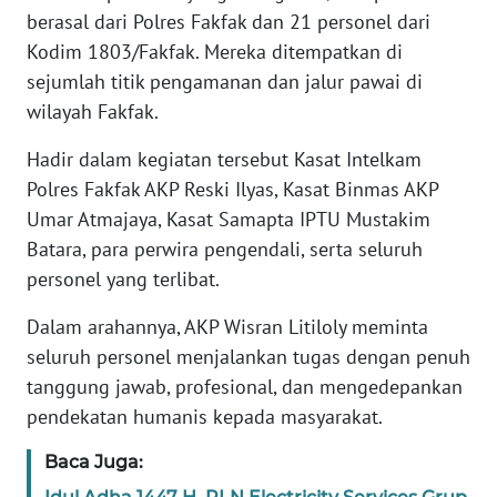
berasal dari Polres Fakfak dan 21 personel dari
WN
Kodim 1803/Fakfak. Mereka ditempatkan di
BANTEN
sejumlah titik pengamanan dan jalur pawai di
wilayah Fakfak.
WN
NTT
Hadir dalam kegiatan tersebut Kasat Intelkam
Polres Fakfak AKP Reski Ilyas, Kasat Binmas AKP
WN
Umar Atmajaya, Kasat Samapta IPTU Mustakim
KEPRI
Batara, para perwira pengendali, serta seluruh
personel yang terlibat.
WN
PAPUA
Dalam arahannya, AKP Wisran Litiloly meminta
seluruh personel menjalankan tugas dengan penuh
WN
tanggung jawab, profesional, dan mengedepankan
PAPUA
BARAT
pendekatan humanis kepada masyarakat.
Baca Juga:
WN
RIAU