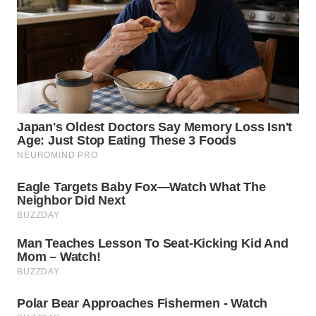
WN
BOGOR
WN
DEPOK
WN
TAPANULI
UTARA
WN
SAMOSIR
WN
PADANG
LAWAS