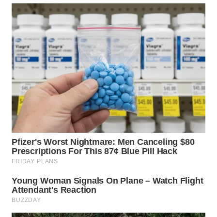
WN
TAPANULI
SELATAN
WN
TANJUNG
LESUNG
WN
KARO
WN
SIMALUNGUN
WN
LABUHANBATU