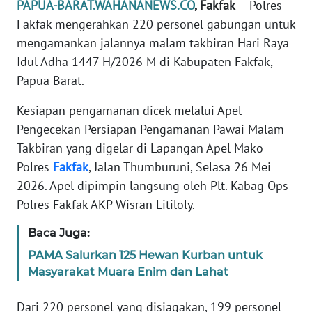
PAPUA-BARAT.WAHANANEWS.CO
, Fakfak
– Polres
REDAKSI
Fakfak mengerahkan 220 personel gabungan untuk
mengamankan jalannya malam takbiran Hari Raya
KARIR
Idul Adha 1447 H/2026 M di Kabupaten Fakfak,
Papua Barat.
DISCLAIMER
Kesiapan pengamanan dicek melalui Apel
Wahana
Pengecekan Persiapan Pengamanan Pawai Malam
News
Regional
Takbiran yang digelar di Lapangan Apel Mako
Polres
Fakfak
, Jalan Thumburuni, Selasa 26 Mei
WN
2026. Apel dipimpin langsung oleh Plt. Kabag Ops
SUMUT
Polres Fakfak AKP Wisran Litiloly.
WN
Baca Juga:
JAKARTA
PAMA Salurkan 125 Hewan Kurban untuk
Masyarakat Muara Enim dan Lahat
WN
JABAR
Dari 220 personel yang disiagakan, 199 personel