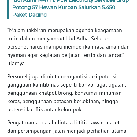
Idul Adha 1447 H, PLN Electricity Services Grup
Potong 57 Hewan Kurban Salurkan 5.450
Paket Daging
WN
SERAMBI
“Malam takbiran merupakan agenda keagamaan
WN
rutin dalam menyambut Idul Adha. Seluruh
JAMBI
personel harus mampu memberikan rasa aman dan
nyaman agar kegiatan berjalan tertib dan lancar,”
WN
ujarnya.
SULTRA
Personel juga diminta mengantisipasi potensi
WN
gangguan kamtibmas seperti konvoi ugal-ugalan,
NTB
penggunaan knalpot brong, konsumsi minuman
keras, penggunaan petasan berlebihan, hingga
WN
potensi konflik antar kelompok.
SULTENG
Pengaturan arus lalu lintas di titik rawan macet
WN
dan persimpangan jalan menjadi perhatian utama
SULBAR