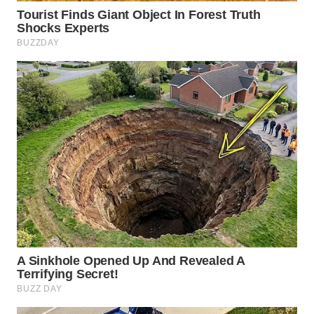
WN
NATUNA
WN
BINTAN
WN
MANDALIKA
WN
LIKUPANG
WN
LABUANBAJO
WN
BORNEO