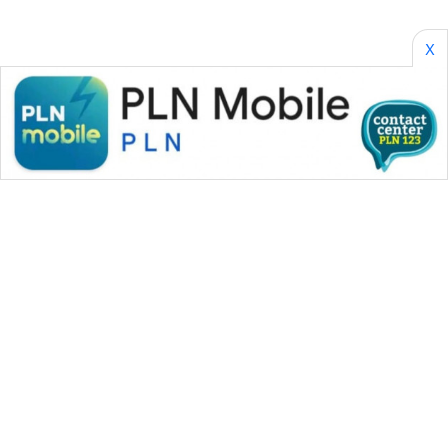
X
WAHANA MEDIA GROUP
|
|
|
WAHANA NEWS co
WAHANA TANI
WAHANA ADVOKAT