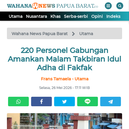
Utama
Nusantara
Khas
Serba-serbi
Opini
Indeks
WAHANA
Tutup
TV
Wahana News Papua Barat
Utama
UTAMA
220 Personel Gabungan
Amankan Malam Takbiran Idul
NUSANTARA
Adha di Fakfak
Frans Tamaela - Utama
KHAS
Selasa, 26 Mei 2026 - 17:11 WIB
SERBA-
SERBI
OPINI