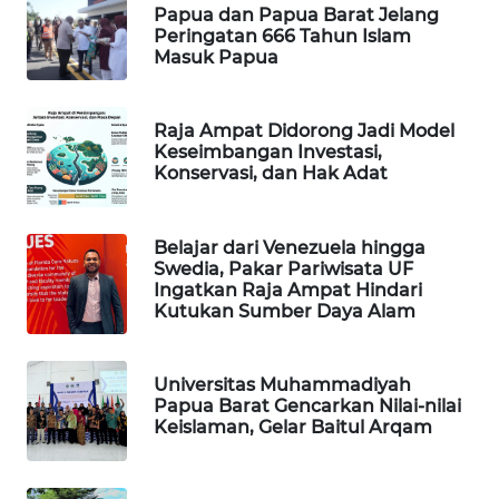
Papua dan Papua Barat Jelang
Peringatan 666 Tahun Islam
WAHANA
Masuk Papua
DESA
WISATA
Raja Ampat Didorong Jadi Model
LAPAK
Keseimbangan Investasi,
WAHANA
Konservasi, dan Hak Adat
Wahana
Belajar dari Venezuela hingga
Network
Swedia, Pakar Pariwisata UF
Ingatkan Raja Ampat Hindari
KONSUMEN
Kutukan Sumber Daya Alam
LISTRIK
Universitas Muhammadiyah
MASYARAKAT
Papua Barat Gencarkan Nilai-nilai
KELISTRIKAN
Keislaman, Gelar Baitul Arqam
WALINKI
ID