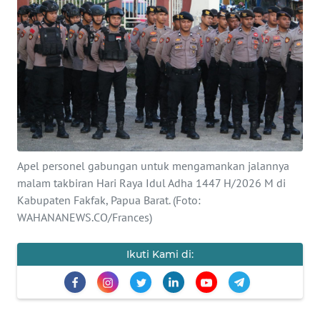
Informasi
INDEKS
BERITA
KONTAK
KAMI
INFO
Apel personel gabungan untuk mengamankan jalannya
IKLAN
malam takbiran Hari Raya Idul Adha 1447 H/2026 M di
Kabupaten Fakfak, Papua Barat. (Foto:
TENTANG
WAHANANEWS.CO/Frances)
KAMI
Ikuti Kami di:
PEDOMAN
MEDIA
SIBER