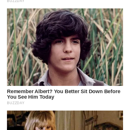
WN
SUMEDANG
WN
CIANJUR
WN
KEPULAUAN
SERIBU
WN
TANGERANG
WN
BINJAI
WN
CIREBON