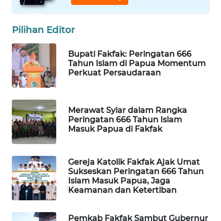
WAHANA
Pilihan Editor
SPORT
Bupati Fakfak: Peringatan 666
WAHANA
Tahun Islam di Papua Momentum
UMKM
Perkuat Persaudaraan
WAHANA
SELEB
Merawat Syiar dalam Rangka
Peringatan 666 Tahun Islam
Masuk Papua di Fakfak
WAHANA
PERSONA
Gereja Katolik Fakfak Ajak Umat
WAHANA
Sukseskan Peringatan 666 Tahun
OTOMOTIF
Islam Masuk Papua, Jaga
Keamanan dan Ketertiban
WAHANA
HEALTH
Pemkab Fakfak Sambut Gubernur