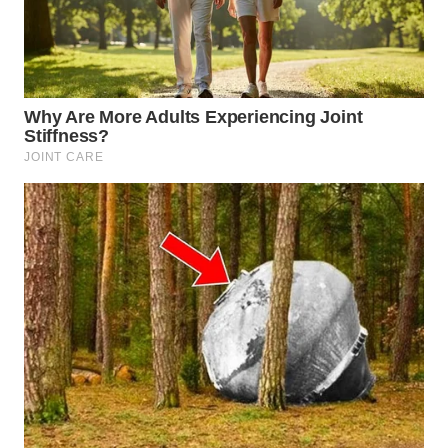
WN
PRIANGAN
TIMUR
WN
SEMARANG
WN
SOLO
WN
BOROBUDUR
WN
MADURA
WN
SURABAYA