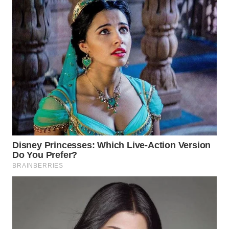
WN
TAPANULI
SELATAN
WN
TANJUNG
LESUNG
WN
KARO
WN
SIMALUNGUN
WN
LABUHANBATU