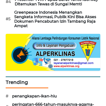
#4
Ditemukan Tewas di Sungai Memti
KARING
NEWS
Greenpeace Indonesia Menangkan
Sengketa Informasi, Publik Kini Bisa Akses
#5
Dokumen Pencabutan Izin Tambang Raja
JURNAL
Ampat
MARITIM
HUMBANG
NEWS
GARONGGANG
NEWS
FISUELRI
ID
Trending
ENERGI
#
penangkapan-ikan-hiu
NEWS
peringatan-666-tahun-masuknya-agama-