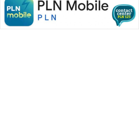
WAHANA MEDIA GROUP
|
|
|
WAHANA NEWS co
WAHANA TANI
WAHANA ADVOKAT
|
|
WAHANA INFRASTRUKTUR
WAHANA KONSUMEN
|
|
|
WAHANA LISTRIK
WAHANA TRAVEL
WAHANA TV
|
|
|
WAHANANEWS id
WAHANANEWS CO ID
WAHANANEWS NET
|
|
|
WAHANA SPORT ID
Wahana UMKM
Wahana Seleb