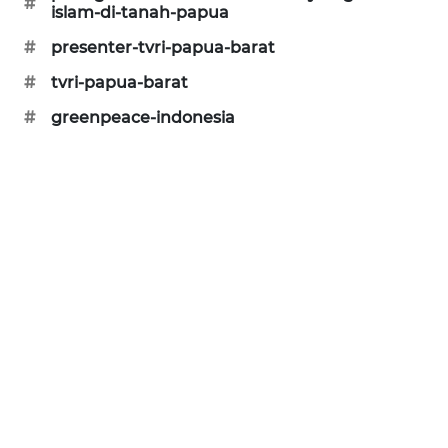
#
islam-di-tanah-papua
CILEUNGSI
NEWS
#
presenter-tvri-papua-barat
#
tvri-papua-barat
BERKAT
#
greenpeace-indonesia
NEWS
BERAMPU
NEWS
ANUGERAH
NEWS
AKHLAK
ID
PERAPKI
NEWS