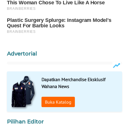
WAHANA
DESA
WISATA
LAPAK
WAHANA
Advertorial
Wahana
Network
Dapatkan Merchandise Eksklusif
KONSUMEN
LISTRIK
Wahana News
MASYARAKAT
Buka Katalog
KELISTRIKAN
Pilihan Editor
WALINKI
ID