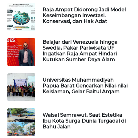
Raja Ampat Didorong Jadi Model
PORTAL
Keseimbangan Investasi,
KONSUMEN
Konservasi, dan Hak Adat
FORWAMKI
Belajar dari Venezuela hingga
Swedia, Pakar Pariwisata UF
ALPERKLINAS
Ingatkan Raja Ampat Hindari
Kutukan Sumber Daya Alam
FORJASIDA
Universitas Muhammadiyah
TAMBANG
Papua Barat Gencarkan Nilai-nilai
NEWS
Keislaman, Gelar Baitul Arqam
SITUNGIR
NEWS
Waisai Semrawut, Saat Estetika
Ibu Kota Surga Dunia Tergadai di
Bahu Jalan
SIDIKALANG
NEWS