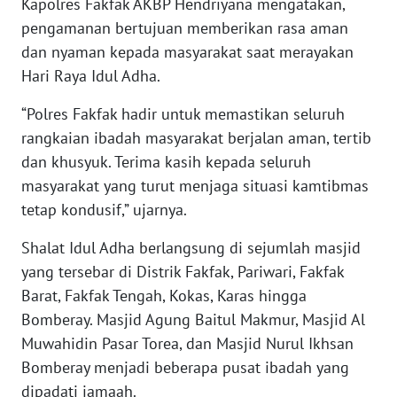
Kapolres Fakfak AKBP Hendriyana mengatakan,
pengamanan bertujuan memberikan rasa aman
WN
BANTEN
dan nyaman kepada masyarakat saat merayakan
Hari Raya Idul Adha.
WN
“Polres Fakfak hadir untuk memastikan seluruh
NTT
rangkaian ibadah masyarakat berjalan aman, tertib
WN
dan khusyuk. Terima kasih kepada seluruh
KEPRI
masyarakat yang turut menjaga situasi kamtibmas
tetap kondusif,” ujarnya.
WN
PAPUA
Shalat Idul Adha berlangsung di sejumlah masjid
yang tersebar di Distrik Fakfak, Pariwari, Fakfak
WN
Barat, Fakfak Tengah, Kokas, Karas hingga
PAPUA
Bomberay. Masjid Agung Baitul Makmur, Masjid Al
BARAT
Muwahidin Pasar Torea, dan Masjid Nurul Ikhsan
Bomberay menjadi beberapa pusat ibadah yang
WN
dipadati jamaah.
RIAU