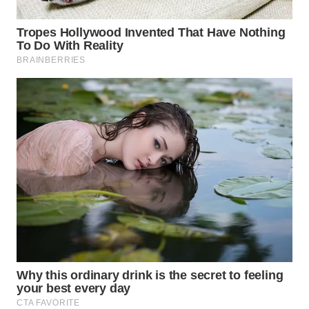
WN
NATUNA
WN
BINTAN
WN
MANDALIKA
WN
LIKUPANG
WN
LABUANBAJO
WN
BORNEO