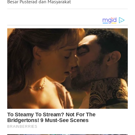
Besar Pusterad dan Masyarakat
WN
MALUKU
WN
MALUT
WN
DAIRI
WN
DANAU
TOBA
WN
NIAS
WN
LANGKAT