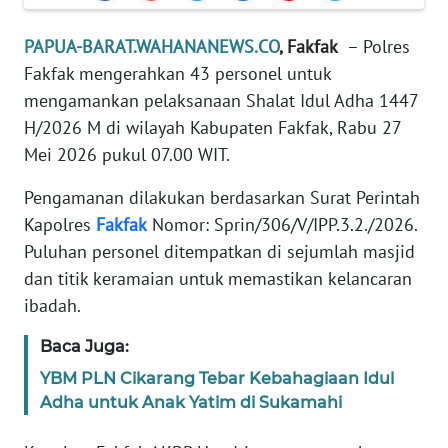
REDAKSI
PAPUA-BARAT.WAHANANEWS.CO
, Fakfak
– Polres
KARIR
Fakfak mengerahkan 43 personel untuk
mengamankan pelaksanaan Shalat Idul Adha 1447
DISCLAIMER
H/2026 M di wilayah Kabupaten Fakfak, Rabu 27
Mei 2026 pukul 07.00 WIT.
Wahana
News
Pengamanan dilakukan berdasarkan Surat Perintah
Regional
Kapolres
Fakfak
Nomor: Sprin/306/V/IPP.3.2./2026.
Puluhan personel ditempatkan di sejumlah masjid
WN
dan titik keramaian untuk memastikan kelancaran
SUMUT
ibadah.
WN
Baca Juga:
JAKARTA
YBM PLN Cikarang Tebar Kebahagiaan Idul
Adha untuk Anak Yatim di Sukamahi
WN
JABAR