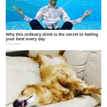
WN
PRIANGAN
TIMUR
WN
SEMARANG
WN
SOLO
WN
BOROBUDUR
WN
MADURA
WN
SURABAYA