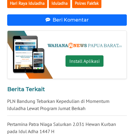
Hari Raya Iduladha
Iduladha
Polres Fakfak
WN
NUSANTARA
Beri Komentar
WN
JOGJA
WN
Install Aplikasi
JATIM
WN
BALI
Berita Terkait
WN
PLN Bandung Tebarkan Kepedulian di Momentum
KALBAR
Iduladha Lewat Program Jumat Berkah
WN
Pertamina Patra Niaga Salurkan 2.031 Hewan Kurban
KALTENG
pada Idul Adha 1447 H