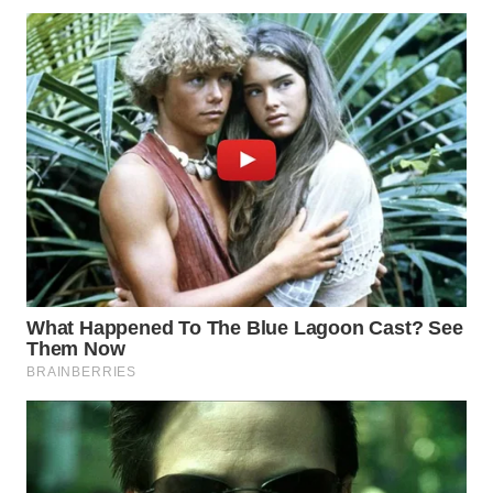
Wahana
Media
Group
WAHANA
NEWS
WAHANA
TANI
WAHANA
ADVOKAT
WAHANA
INFRASTRUKTUR
WAHANA
KONSUMEN