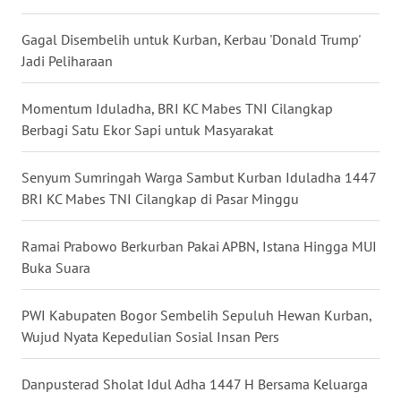
WN
Gagal Disembelih untuk Kurban, Kerbau 'Donald Trump'
KALTARA
Jadi Peliharaan
WN
Momentum Iduladha, BRI KC Mabes TNI Cilangkap
KALSEL
Berbagi Satu Ekor Sapi untuk Masyarakat
WN
Senyum Sumringah Warga Sambut Kurban Iduladha 1447
KALTIM
BRI KC Mabes TNI Cilangkap di Pasar Minggu
WN
Ramai Prabowo Berkurban Pakai APBN, Istana Hingga MUI
SULSEL
Buka Suara
WN
PWI Kabupaten Bogor Sembelih Sepuluh Hewan Kurban,
GORONTALO
Wujud Nyata Kepedulian Sosial Insan Pers
WN
SULUT
Danpusterad Sholat Idul Adha 1447 H Bersama Keluarga