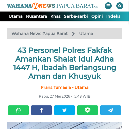
Utama
Nusantara
Khas
Serba-serbi
Opini
Indeks
WAHANA
Tutup
TV
Wahana News Papua Barat
Utama
UTAMA
43 Personel Polres Fakfak
Amankan Shalat Idul Adha
NUSANTARA
1447 H, Ibadah Berlangsung
Aman dan Khusyuk
KHAS
Frans Tamaela - Utama
Rabu, 27 Mei 2026 - 15:48 WIB
SERBA-
SERBI
OPINI