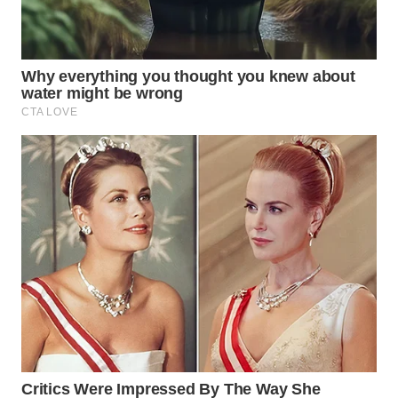
WN
BOGOR
WN
DEPOK
WN
TAPANULI
UTARA
WN
SAMOSIR
WN
PADANG
LAWAS