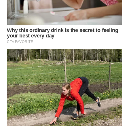
WAHANA
SPORT
WAHANA
UMKM
WAHANA
SELEB
WAHANA
PERSONA
WAHANA
OTOMOTIF
WAHANA
HEALTH