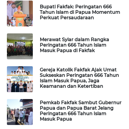
Bupati Fakfak: Peringatan 666
Tahun Islam di Papua Momentum
MAWAKA
Perkuat Persaudaraan
ID
MARTABAT
Merawat Syiar dalam Rangka
NET
Peringatan 666 Tahun Islam
Masuk Papua di Fakfak
PLN
WATCH
Gereja Katolik Fakfak Ajak Umat
Sukseskan Peringatan 666 Tahun
MKLI
Islam Masuk Papua, Jaga
Keamanan dan Ketertiban
LPKKI
Pemkab Fakfak Sambut Gubernur
Papua dan Papua Barat Jelang
LKKI
Peringatan 666 Tahun Islam
Masuk Papua
KOPEKLIN