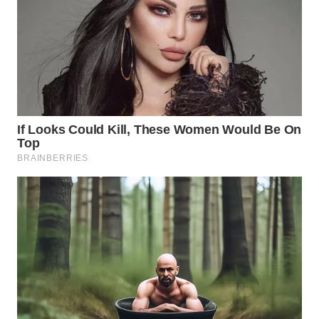
WN
TAPANULI
TENGAH
WN DELI
SERDANG
WN
TEBING
TINGGI
WN
PAKPAK
WN
KARAWANG
WN
BEKASI