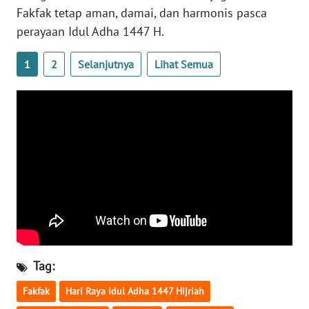
Fakfak tetap aman, damai, dan harmonis pasca
perayaan Idul Adha 1447 H.
WN
BABEL
1
2
Selanjutnya
Lihat Semua
WN
SUMBAR
WN
SUMSEL
WN
BENGKULU
WN
LAMPUNG
Tag:
WN
Fakfak
Hari Raya Idul Adha 1447 Hijriah
JATENG