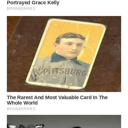
WN
SUMEDANG
WN
CIANJUR
WN
KEPULAUAN
SERIBU
WN
TANGERANG
WN
BINJAI
WN
CIREBON