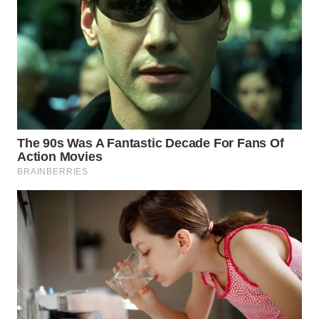
WAHANA
LISTRIK
WAHANA
TRAVEL
WAHANA
TV
WAHANANEWS
ID
WAHANANEWS
CO ID
WAHANANEWS
NET