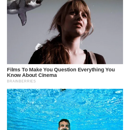
WN
INDRAMAYU
WN
KUNINGAN
WN
MAJALENGKA
WN
SUBANG
WN
SUKABUMI
WN
PURWAKARTA