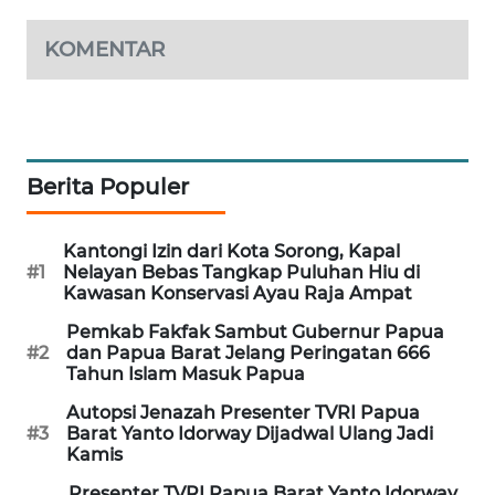
KOMENTAR
SIBARAGAS
NEWS
METRO
SIANTAR
NEWS
Berita Populer
METRO
Kantongi Izin dari Kota Sorong, Kapal
MEDAN
#1
Nelayan Bebas Tangkap Puluhan Hiu di
NEWS
Kawasan Konservasi Ayau Raja Ampat
Pemkab Fakfak Sambut Gubernur Papua
METRO
#2
dan Papua Barat Jelang Peringatan 666
JAKARTA
Tahun Islam Masuk Papua
NEWS
Autopsi Jenazah Presenter TVRI Papua
#3
Barat Yanto Idorway Dijadwal Ulang Jadi
KRT
Kamis
NEWS
Presenter TVRI Papua Barat Yanto Idorway