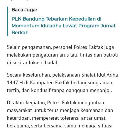
Baca Juga:
WN
PLN Bandung Tebarkan Kepedulian di
SERAMBI
Momentum Iduladha Lewat Program Jumat
Berkah
WN
JAMBI
Selain pengamanan, personel Polres Fakfak juga
melakukan pengaturan arus lalu lintas dan patroli
WN
di sekitar lokasi ibadah.
SULTRA
Secara keseluruhan, pelaksanaan Shalat Idul Adha
WN
1447 H di Kabupaten Fakfak berlangsung aman,
NTB
tertib, dan kondusif tanpa gangguan menonjol.
WN
Di akhir kegiatan, Polres Fakfak mengimbau
SULTENG
masyarakat untuk terus menjaga keamanan dan
ketertiban, mempererat toleransi antar umat
WN
beragama, serta bersama-sama menjaga situasi
SULBAR