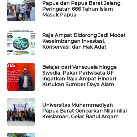
Papua dan Papua Barat Jelang
Peringatan 666 Tahun Islam
PORTAL
Masuk Papua
KONSUMEN
FORWAMKI
Raja Ampat Didorong Jadi Model
Keseimbangan Investasi,
Konservasi, dan Hak Adat
ALPERKLINAS
FORJASIDA
Belajar dari Venezuela hingga
Swedia, Pakar Pariwisata UF
Ingatkan Raja Ampat Hindari
TAMBANG
Kutukan Sumber Daya Alam
NEWS
Universitas Muhammadiyah
SITUNGIR
Papua Barat Gencarkan Nilai-nilai
NEWS
Keislaman, Gelar Baitul Arqam
SIDIKALANG
NEWS