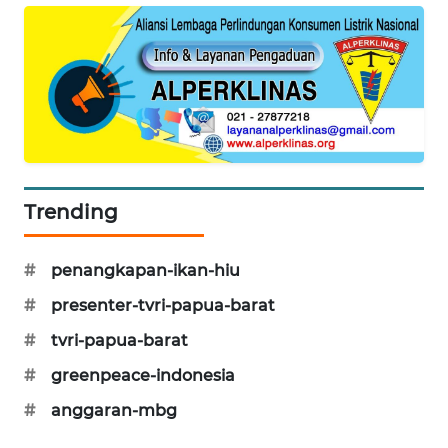
CILEUNGSI
NEWS
BERKAT
NEWS
BERAMPU
NEWS
Trending
ANUGERAH
NEWS
#
penangkapan-ikan-hiu
#
presenter-tvri-papua-barat
AKHLAK
#
tvri-papua-barat
ID
#
greenpeace-indonesia
PERAPKI
#
anggaran-mbg
NEWS