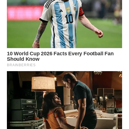
WN
INDRAMAYU
WN
KUNINGAN
WN
MAJALENGKA
WN
SUBANG
WN
SUKABUMI
WN
PURWAKARTA