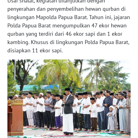
Usai shalat, kegiatan dilanjutkan dengan
penyerahan dan penyembelihan hewan qurban di
WN
BANTEN
lingkungan Mapolda Papua Barat. Tahun ini, jajaran
Polda Papua Barat mengumpulkan 47 ekor hewan
WN
qurban yang terdiri dari 46 ekor sapi dan 1 ekor
NTT
kambing. Khusus di lingkungan Polda Papua Barat,
disiapkan 11 ekor sapi.
WN
KEPRI
WN
PAPUA
WN
PAPUA
BARAT
WN
RIAU