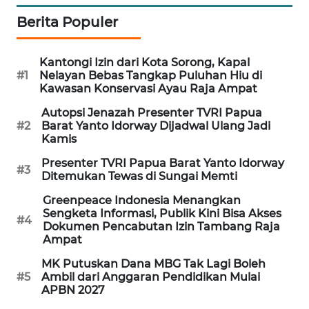
KARING
Berita Populer
NEWS
Kantongi Izin dari Kota Sorong, Kapal
JURNAL
#1
Nelayan Bebas Tangkap Puluhan Hiu di
MARITIM
Kawasan Konservasi Ayau Raja Ampat
Autopsi Jenazah Presenter TVRI Papua
HUMBANG
#2
Barat Yanto Idorway Dijadwal Ulang Jadi
NEWS
Kamis
Presenter TVRI Papua Barat Yanto Idorway
#3
GARONGGANG
Ditemukan Tewas di Sungai Memti
NEWS
Greenpeace Indonesia Menangkan
Sengketa Informasi, Publik Kini Bisa Akses
#4
FISUELRI
Dokumen Pencabutan Izin Tambang Raja
ID
Ampat
MK Putuskan Dana MBG Tak Lagi Boleh
ENERGI
#5
Ambil dari Anggaran Pendidikan Mulai
NEWS
APBN 2027