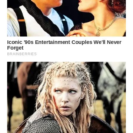
WAHANA
LISTRIK
WAHANA
TRAVEL
WAHANA
TV
WAHANANEWS
ID
WAHANANEWS
CO ID
WAHANANEWS
NET