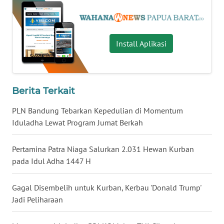
WN
KALTARA
Install Aplikasi
WN
KALSEL
Berita Terkait
WN
KALTIM
PLN Bandung Tebarkan Kepedulian di Momentum
Iduladha Lewat Program Jumat Berkah
WN
SULSEL
Pertamina Patra Niaga Salurkan 2.031 Hewan Kurban
pada Idul Adha 1447 H
WN
GORONTALO
Gagal Disembelih untuk Kurban, Kerbau 'Donald Trump'
Jadi Peliharaan
WN
SULUT