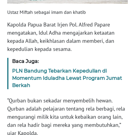
Ustaz Miftah sebagai imam dan khatib
WN
SERAMBI
Kapolda Papua Barat Irjen Pol. Alfred Papare
mengatakan, Idul Adha mengajarkan ketaatan
WN
kepada Allah, keikhlasan dalam memberi, dan
JAMBI
kepedulian kepada sesama.
WN
Baca Juga:
SULTRA
PLN Bandung Tebarkan Kepedulian di
Momentum Iduladha Lewat Program Jumat
WN
Berkah
NTB
“Qurban bukan sekadar menyembelih hewan.
WN
Qurban adalah pelajaran tentang rela berbagi, rela
SULTENG
mengurangi milik kita untuk kebaikan orang lain,
dan rela hadir bagi mereka yang membutuhkan,”
WN
ujar Kapolda.
SULBAR