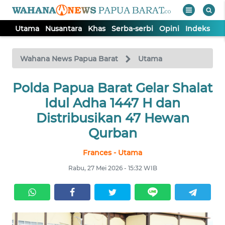
Utama
Nusantara
Khas
Serba-serbi
Opini
Indeks
WAHANA
Tutup
TV
Wahana News Papua Barat
Utama
Polda Papua Barat Gelar Shalat
UTAMA
Idul Adha 1447 H dan
NUSANTARA
Distribusikan 47 Hewan
Qurban
KHAS
Frances - Utama
Rabu, 27 Mei 2026 - 15:32 WIB
SERBA-
SERBI
OPINI