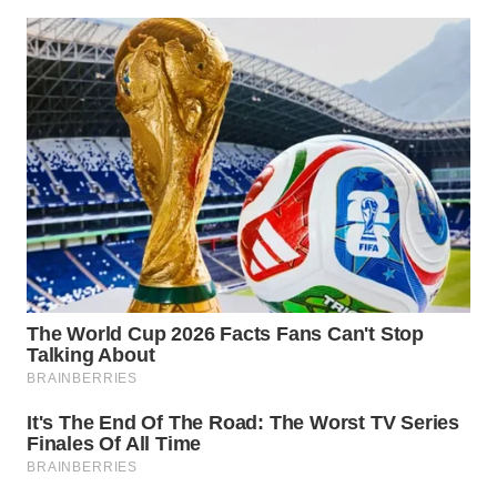
WAHANA
DESA
WISATA
LAPAK
WAHANA
Wahana
Network
KONSUMEN
LISTRIK
MASYARAKAT
KELISTRIKAN
WALINKI
ID