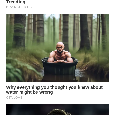
WN
NATUNA
WN
BINTAN
WN
MANDALIKA
WN
LIKUPANG
WN
LABUANBAJO
WN
BORNEO