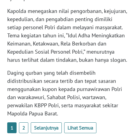
Kapolda menegaskan nilai pengorbanan, kejujuran,
WN
kepedulian, dan pengabdian penting dimiliki
BABEL
setiap personel Polri dalam melayani masyarakat.
Tema kegiatan tahun ini, “Idul Adha Meningkatkan
WN
SUMBAR
Keimanan, Ketakwaan, Rela Berkorban dan
Kepedulian Sosial Personel Polri,” menurutnya
WN
harus terlihat dalam tindakan, bukan hanya slogan.
SUMSEL
Daging qurban yang telah disembelih
didistribusikan secara tertib dan tepat sasaran
WN
BENGKULU
menggunakan kupon kepada purnawirawan Polri
dan warakawuri, Sahabat Polisi, wartawan,
WN
perwakilan KBPP Polri, serta masyarakat sekitar
LAMPUNG
Mapolda Papua Barat.
WN
1
2
Selanjutnya
Lihat Semua
JATENG