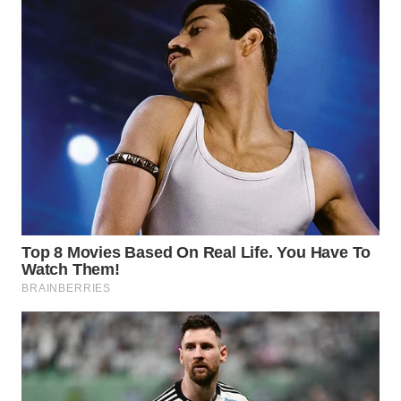
WN
SUMEDANG
WN
CIANJUR
WN
KEPULAUAN
SERIBU
WN
TANGERANG
WN
BINJAI
WN
CIREBON