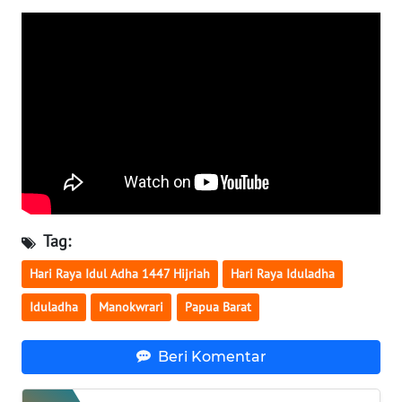
WN
NUSANTARA
WN
JOGJA
WN
JATIM
WN
Tag:
BALI
Hari Raya Idul Adha 1447 Hijriah
Hari Raya Iduladha
WN
Iduladha
Manokwrari
Papua Barat
KALBAR
Beri Komentar
WN
KALTENG