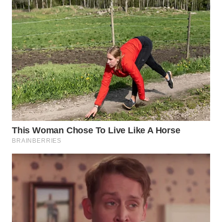
WN
TAPANULI
SELATAN
WN
TANJUNG
LESUNG
WN
KARO
WN
SIMALUNGUN
WN
LABUHANBATU