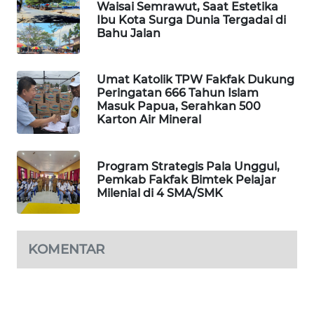
Waisai Semrawut, Saat Estetika
Ibu Kota Surga Dunia Tergadai di
SIBARAGAS
Bahu Jalan
NEWS
Umat Katolik TPW Fakfak Dukung
METRO
Peringatan 666 Tahun Islam
SIANTAR
Masuk Papua, Serahkan 500
NEWS
Karton Air Mineral
METRO
MEDAN
Program Strategis Pala Unggul,
NEWS
Pemkab Fakfak Bimtek Pelajar
Milenial di 4 SMA/SMK
METRO
JAKARTA
NEWS
KOMENTAR
KRT
NEWS