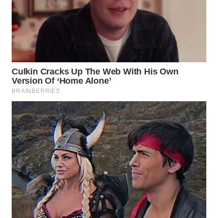
WN
TAPANULI
TENGAH
WN DELI
SERDANG
WN
TEBING
TINGGI
WN
PAKPAK
WN
KARAWANG
WN
BEKASI