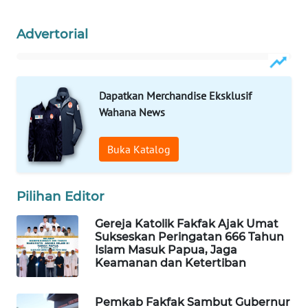
Advertorial
MAWAKA
ID
MARTABAT
Dapatkan Merchandise Eksklusif
NET
Wahana News
PLN
Buka Katalog
WATCH
MKLI
Pilihan Editor
LPKKI
Gereja Katolik Fakfak Ajak Umat
Sukseskan Peringatan 666 Tahun
Islam Masuk Papua, Jaga
LKKI
Keamanan dan Ketertiban
KOPEKLIN
Pemkab Fakfak Sambut Gubernur