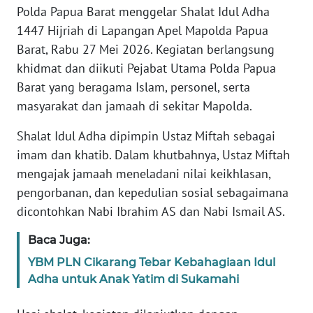
REDAKSI
Polda Papua Barat menggelar Shalat Idul Adha
1447 Hijriah di Lapangan Apel Mapolda Papua
KARIR
Barat, Rabu 27 Mei 2026. Kegiatan berlangsung
khidmat dan diikuti Pejabat Utama Polda Papua
DISCLAIMER
Barat yang beragama Islam, personel, serta
masyarakat dan jamaah di sekitar Mapolda.
Wahana
News
Shalat Idul Adha dipimpin Ustaz Miftah sebagai
Regional
imam dan khatib. Dalam khutbahnya, Ustaz Miftah
mengajak jamaah meneladani nilai keikhlasan,
WN
pengorbanan, dan kepedulian sosial sebagaimana
SUMUT
dicontohkan Nabi Ibrahim AS dan Nabi Ismail AS.
WN
Baca Juga:
JAKARTA
YBM PLN Cikarang Tebar Kebahagiaan Idul
Adha untuk Anak Yatim di Sukamahi
WN
JABAR