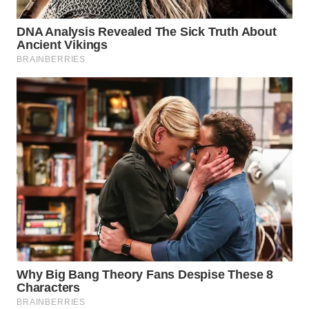
WAHANA
SPORT
WAHANA
UMKM
WAHANA
SELEB
WAHANA
PERSONA
WAHANA
OTOMOTIF
WAHANA
HEALTH