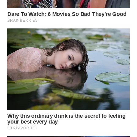
WN
BOGOR
WN
DEPOK
WN
TAPANULI
UTARA
WN
SAMOSIR
WN
PADANG
LAWAS