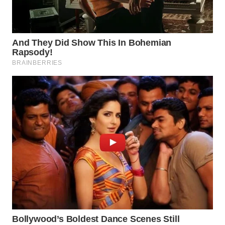
WN
PRIANGAN
TIMUR
WN
SEMARANG
WN
SOLO
WN
BOROBUDUR
WN
MADURA
WN
SURABAYA