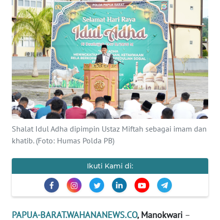
Informasi
INDEKS
BERITA
KONTAK
KAMI
INFO
IKLAN
Shalat Idul Adha dipimpin Ustaz Miftah sebagai imam dan
khatib. (Foto: Humas Polda PB)
TENTANG
KAMI
Ikuti Kami di:
PEDOMAN
MEDIA
SIBER
PAPUA-BARAT.WAHANANEWS.CO
, Manokwari
–