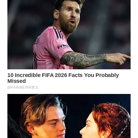
Wahana
Media
Group
WAHANA
NEWS
WAHANA
TANI
WAHANA
ADVOKAT
WAHANA
INFRASTRUKTUR
WAHANA
KONSUMEN