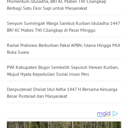
Momentum Iduladha, BRI KC Mabes TNI Cilangkap
Berbagi Satu Ekor Sapi untuk Masyarakat
WN
MALUKU
Senyum Sumringah Warga Sambut Kurban Iduladha 1447
BRI KC Mabes TNI Cilangkap di Pasar Minggu
WN
MALUT
Ramai Prabowo Berkurban Pakai APBN, Istana Hingga MUI
WN
Buka Suara
DAIRI
PWI Kabupaten Bogor Sembelih Sepuluh Hewan Kurban,
WN
Wujud Nyata Kepedulian Sosial Insan Pers
DANAU
TOBA
Danpusterad Sholat Idul Adha 1447 H Bersama Keluarga
Besar Pusterad dan Masyarakat
WN
NIAS
WN
LANGKAT