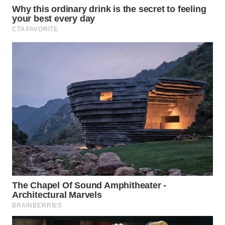
WN
SUMEDANG
WN
CIANJUR
WN
KEPULAUAN
SERIBU
WN
TANGERANG
WN
BINJAI
WN
CIREBON