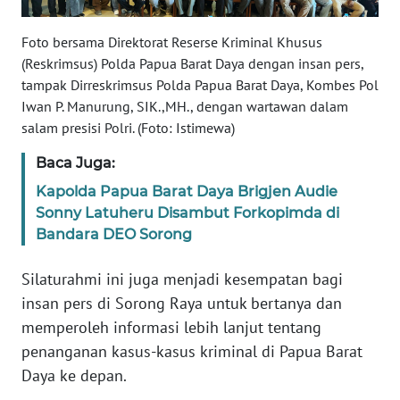
Foto bersama Direktorat Reserse Kriminal Khusus
WN
SERAMBI
(Reskrimsus) Polda Papua Barat Daya dengan insan pers,
tampak Dirreskrimsus Polda Papua Barat Daya, Kombes Pol
Iwan P. Manurung, SIK.,MH., dengan wartawan dalam
WN
salam presisi Polri. (Foto: Istimewa)
JAMBI
Baca Juga:
WN
Kapolda Papua Barat Daya Brigjen Audie
SULTRA
Sonny Latuheru Disambut Forkopimda di
Bandara DEO Sorong
WN
NTB
Silaturahmi ini juga menjadi kesempatan bagi
insan pers di Sorong Raya untuk bertanya dan
WN
memperoleh informasi lebih lanjut tentang
SULTENG
penanganan kasus-kasus kriminal di Papua Barat
Daya ke depan.
WN
SULBAR