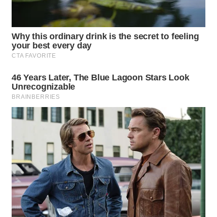
WN
NATUNA
WN
BINTAN
WN
MANDALIKA
WN
LIKUPANG
WN
LABUANBAJO
WN
BORNEO