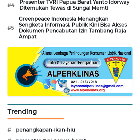
Presenter TVRI Papua Barat Yanto Idorway
#4
Ditemukan Tewas di Sungai Memti
KARING
NEWS
Greenpeace Indonesia Menangkan
Sengketa Informasi, Publik Kini Bisa Akses
#5
Dokumen Pencabutan Izin Tambang Raja
JURNAL
Ampat
MARITIM
HUMBANG
NEWS
GARONGGANG
NEWS
FISUELRI
ID
Trending
ENERGI
#
penangkapan-ikan-hiu
NEWS