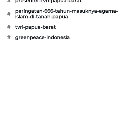
#
presenter-tvri-papua-barat
CILEUNGSI
peringatan-666-tahun-masuknya-agama-
NEWS
#
islam-di-tanah-papua
#
tvri-papua-barat
BERKAT
NEWS
#
greenpeace-indonesia
BERAMPU
NEWS
ANUGERAH
NEWS
AKHLAK
ID
PERAPKI
NEWS