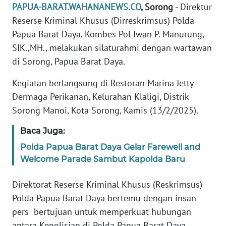
REDAKSI
PAPUA-BARAT.WAHANANEWS.CO
, Sorong
- Direktur
Reserse Kriminal Khusus (Dirreskrimsus) Polda
KARIR
Papua Barat Daya, Kombes Pol Iwan P. Manurung,
SIK.,MH., melakukan silaturahmi dengan wartawan
DISCLAIMER
di Sorong, Papua Barat Daya.
Kegiatan berlangsung di Restoran Marina Jetty
Wahana
News
Dermaga Perikanan, Kelurahan Klaligi, Distrik
Regional
Sorong Manoi, Kota Sorong, Kamis (13/2/2025).
WN
Baca Juga:
SUMUT
Polda Papua Barat Daya Gelar Farewell and
Welcome Parade Sambut Kapolda Baru
WN
JAKARTA
Direktorat Reserse Kriminal Khusus (Reskrimsus)
Polda Papua Barat Daya bertemu dengan insan
WN
pers bertujuan untuk memperkuat hubungan
JABAR
antara Kepolisian di Polda Papua Barat Daya