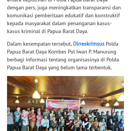
dengan pers, juga meningkatkan transparansi dan
WN
komunikasi pemberitaan edukatif dan konstruktif
BANTEN
kepada masyarakat dalam penanganan kasus-
kasus kriminal di Papua Barat Daya.
WN
NTT
Dalam kesempatan tersebut,
Dirreskrimsus
Polda
Papua Barat Daya Kombes Pol Iwan P. Manurung
WN
KEPRI
berbagi informasi tentang organisasinya di Polda
Papua Barat Daya yang belum lama terbentuk.
WN
PAPUA
WN
PAPUA
BARAT
WN
RIAU