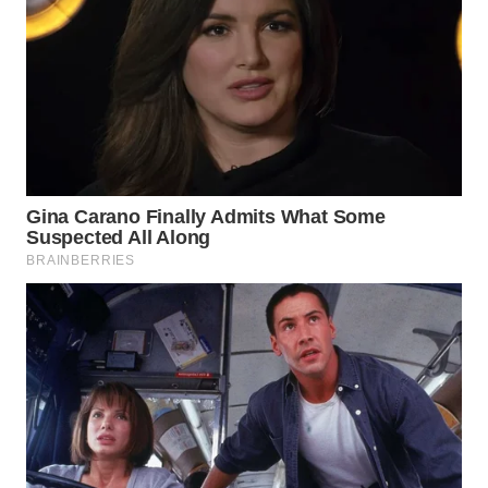
WAHANA
SPORT
WAHANA
UMKM
WAHANA
SELEB
WAHANA
PERSONA
WAHANA
OTOMOTIF
WAHANA
HEALTH