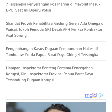
7 Tersangka Penyerangan Pos Marinir di Maybrat Masuk
WN
DPO, Saat Ini Diburu Polisi
MALUKU
Skandal Proyek Rehabilitasi Gedung Gereja Alfa Omega di
WN
Waisai, Tokoh Pemuda GKI Desak APH Periksa Kontraktor
MALUT
Asal Sorong
WN
Pengembangan Kasus Dugaan Pembunuhan Nakes di
DAIRI
Tambrauw, Polda Papua Barat Daya Giring 4 Tersangka
WN
Harapan Inspektorat Benteng Pertama Pencegahan
DANAU
Korupsi, Kini Inspektorat Provinsi Papua Barat Daya
TOBA
Tersandung Dugaan Korupsi
WN
NIAS
WN
LANGKAT