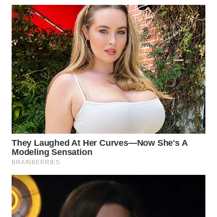
WAHANA
LISTRIK
WAHANA
TRAVEL
WAHANA
TV
WAHANANEWS
ID
WAHANANEWS
CO ID
WAHANANEWS
NET