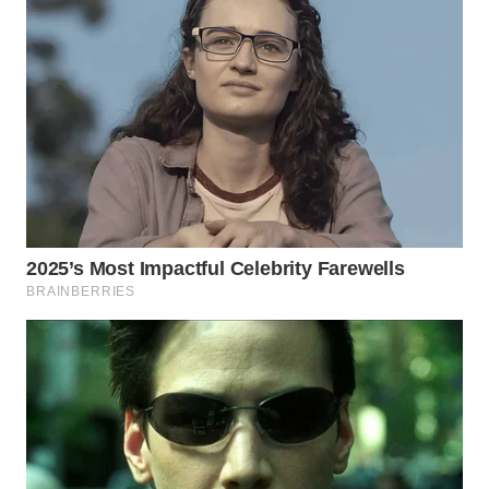
WN
TAPANULI
SELATAN
WN
TANJUNG
LESUNG
WN
KARO
WN
SIMALUNGUN
WN
LABUHANBATU