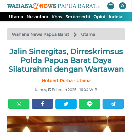
Utama
Nusantara
Khas
Serba-serbi
Opini
Indeks
WAHANA
Tutup
TV
Wahana News Papua Barat
Utama
UTAMA
Jalin Sinergitas, Dirreskrimsus
Polda Papua Barat Daya
NUSANTARA
Silaturahmi dengan Wartawan
Hotbert Purba - Utama
KHAS
Kamis, 13 Februari 2025 - 16:04 WIB
SERBA-
SERBI
OPINI