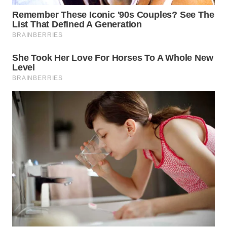
WN
BOGOR
WN
DEPOK
WN
TAPANULI
UTARA
WN
SAMOSIR
WN
PADANG
LAWAS