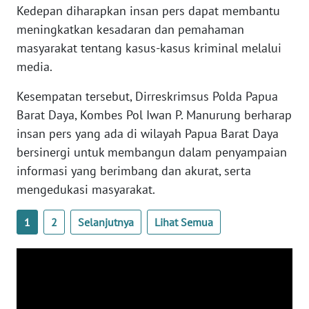
Kedepan diharapkan insan pers dapat membantu
meningkatkan kesadaran dan pemahaman
WN
BABEL
masyarakat tentang kasus-kasus kriminal melalui
media.
WN
Kesempatan tersebut, Dirreskrimsus Polda Papua
SUMBAR
Barat Daya, Kombes Pol Iwan P. Manurung berharap
insan pers yang ada di wilayah Papua Barat Daya
WN
SUMSEL
bersinergi untuk membangun dalam penyampaian
informasi yang berimbang dan akurat, serta
WN
mengedukasi masyarakat.
BENGKULU
1
2
Selanjutnya
Lihat Semua
WN
LAMPUNG
WN
JATENG