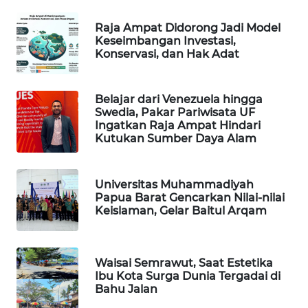
PORTAL
Raja Ampat Didorong Jadi Model
KONSUMEN
Keseimbangan Investasi,
Konservasi, dan Hak Adat
FORWAMKI
Belajar dari Venezuela hingga
ALPERKLINAS
Swedia, Pakar Pariwisata UF
Ingatkan Raja Ampat Hindari
Kutukan Sumber Daya Alam
FORJASIDA
Universitas Muhammadiyah
TAMBANG
Papua Barat Gencarkan Nilai-nilai
NEWS
Keislaman, Gelar Baitul Arqam
SITUNGIR
NEWS
Waisai Semrawut, Saat Estetika
Ibu Kota Surga Dunia Tergadai di
SIDIKALANG
Bahu Jalan
NEWS