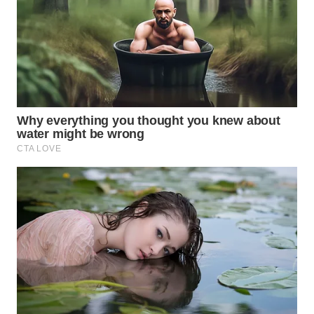
WN
PRIANGAN
TIMUR
WN
SEMARANG
WN
SOLO
WN
BOROBUDUR
WN
MADURA
WN
SURABAYA