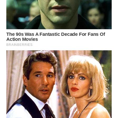
WN
TAPANULI
TENGAH
WN DELI
SERDANG
WN
TEBING
TINGGI
WN
PAKPAK
WN
KARAWANG
WN
BEKASI