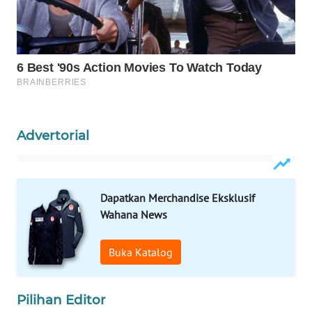
WAHANA
DESA
WISATA
LAPAK
WAHANA
Advertorial
Wahana
Network
KONSUMEN
Dapatkan Merchandise Eksklusif
LISTRIK
Wahana News
MASYARAKAT
Buka Katalog
KELISTRIKAN
WALINKI
Pilihan Editor
ID