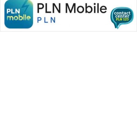
WAHANA MEDIA GROUP
|
|
|
WAHANA NEWS co
WAHANA TANI
WAHANA ADVOKAT
|
|
WAHANA INFRASTRUKTUR
WAHANA KONSUMEN
|
|
|
WAHANA LISTRIK
WAHANA TRAVEL
WAHANA TV
|
|
|
WAHANANEWS id
WAHANANEWS CO ID
WAHANANEWS NET