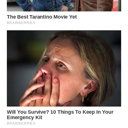
Wahana
Media
Group
WAHANA
NEWS
WAHANA
TANI
WAHANA
ADVOKAT
WAHANA
INFRASTRUKTUR
WAHANA
KONSUMEN