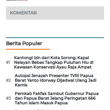
SIBARAGAS
KOMENTAR
NEWS
METRO
SIANTAR
NEWS
Berita Populer
METRO
MEDAN
Kantongi Izin dari Kota Sorong, Kapal
NEWS
#1
Nelayan Bebas Tangkap Puluhan Hiu di
Kawasan Konservasi Ayau Raja Ampat
METRO
Autopsi Jenazah Presenter TVRI Papua
#2
Barat Yanto Idorway Dijadwal Ulang Jadi
JAKARTA
Kamis
NEWS
Pemkab Fakfak Sambut Gubernur Papua
#3
dan Papua Barat Jelang Peringatan 666
KRT
Tahun Islam Masuk Papua
NEWS