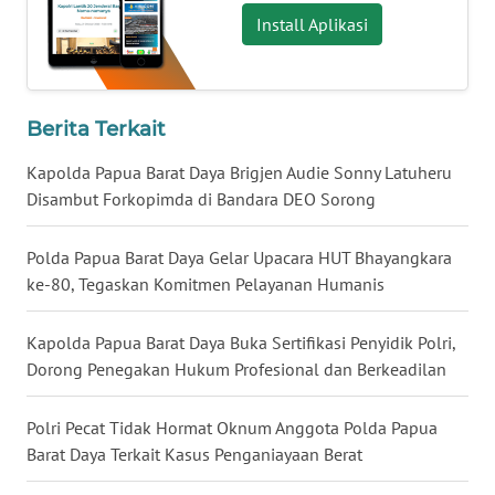
Install Aplikasi
WN
KALTARA
WN
Berita Terkait
KALSEL
Kapolda Papua Barat Daya Brigjen Audie Sonny Latuheru
Disambut Forkopimda di Bandara DEO Sorong
WN
KALTIM
Polda Papua Barat Daya Gelar Upacara HUT Bhayangkara
ke-80, Tegaskan Komitmen Pelayanan Humanis
WN
SULSEL
Kapolda Papua Barat Daya Buka Sertifikasi Penyidik Polri,
Dorong Penegakan Hukum Profesional dan Berkeadilan
WN
GORONTALO
Polri Pecat Tidak Hormat Oknum Anggota Polda Papua
WN
Barat Daya Terkait Kasus Penganiayaan Berat
SULUT