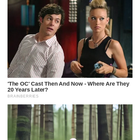
WN
INDRAMAYU
WN
KUNINGAN
WN
MAJALENGKA
WN
SUBANG
WN
SUKABUMI
WN
PURWAKARTA