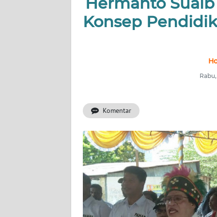
Hermanto Suaib
Konsep Pendidik
INDEKS
BERITA
KONTAK
Ho
KAMI
Rabu,
INFO
IKLAN
Komentar
TENTANG
KAMI
PEDOMAN
MEDIA
SIBER
REDAKSI