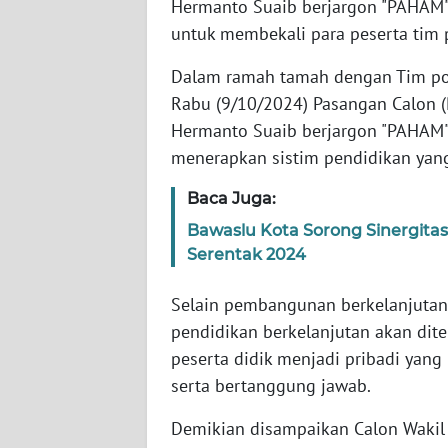
Hermanto Suaib berjargon "PAHAM"
WN
BANTEN
untuk membekali para peserta tim
Dalam ramah tamah dengan Tim pos
WN
Rabu (9/10/2024) Pasangan Calon (
NTT
Hermanto Suaib berjargon "PAHAM" 
menerapkan sistim pendidikan yang
WN
KEPRI
Baca Juga:
WN
Bawaslu Kota Sorong Sinergita
PAPUA
Serentak 2024
Selain pembangunan berkelanjutan
WN
PAPUA
pendidikan berkelanjutan akan di
BARAT
peserta didik menjadi pribadi ya
serta bertanggung jawab.
WN
RIAU
Demikian disampaikan Calon Wakil