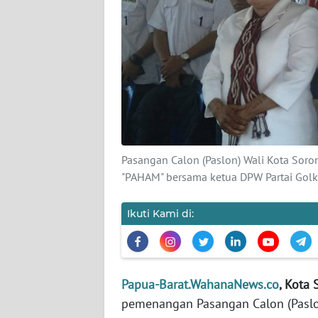
KARIR
DISCLAIMER
Wahana
News
Regional
Pasangan Calon (Paslon) Wali Kota Sor
WN
"PAHAM" bersama ketua DPW Partai Golka
SUMUT
Ikuti Kami di:
WN
JAKARTA
WN
Papua-Barat.WahanaNews.co
, Kota
JABAR
pemenangan Pasangan Calon (Paslo