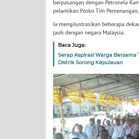
berpasangan dengan Petronela Kam
WN
pelantikan Posko Tim Pemenangan, 
SERAMBI
Ia mengilustrasikan beberapa deka
WN
jauh dengan negara Malaysia.
JAMBI
Baca Juga:
WN
Serap Aspirasi Warga Bersama 
SULTRA
Distrik Sorong Kepulauan
WN
NTB
WN
SULTENG
WN
SULBAR