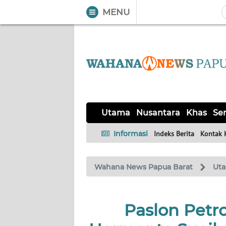
MENU
WAHANA
Tutup
TV
UTAMA
NUSANTARA
Utama
Nusantara
Khas
Ser
KHAS
Informasi
Indeks Berita
Kontak 
SERBA-
Wahana News Papua Barat
Ut
SERBI
OPINI
Paslon Petr
Informasi