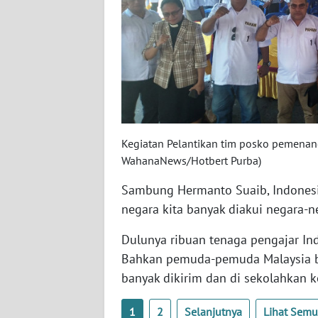
WN
BABEL
WN
SUMBAR
WN
SUMSEL
Kegiatan Pelantikan tim posko pemenan
WahanaNews/Hotbert Purba)
WN
BENGKULU
Sambung Hermanto Suaib, Indonesi
negara kita banyak diakui negara-ne
WN
Dulunya ribuan tenaga pengajar Ind
LAMPUNG
Bahkan pemuda-pemuda Malaysia bel
banyak dikirim dan di sekolahkan ke
WN
JATENG
1
2
Selanjutnya
Lihat Sem