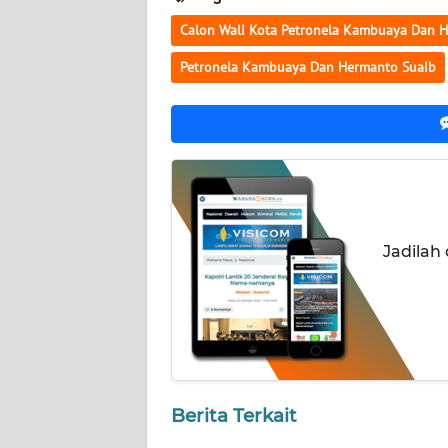
WN
Calon Wali Kota Petronela Kambuaya Dan 
KALTARA
Petronela Kambuaya Dan Hermanto Suaib
WN
KALSEL
WN
KALTIM
WN
Jadilah
SULSEL
WN
GORONTALO
WN
SULUT
Berita Terkait