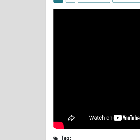
WN
NUSANTARA
WN
JOGJA
WN
JATIM
WN
BALI
WN
KALBAR
WN
KALTENG
Tag: