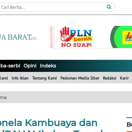
ba-serbi
Opini
Indeks
Kami
Info Iklan
Tentang Kami
Pedoman Media Siber
Redaksi
Karir
ama
onela Kambuaya dan
B