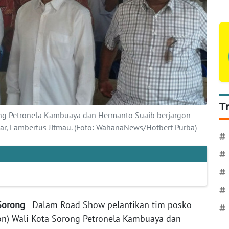
T
ong Petronela Kambuaya dan Hermanto Suaib berjargon
r, Lambertus Jitmau. (Foto: WahanaNews/Hotbert Purba)
#
#
#
#
 Sorong
- Dalam Road Show pelantikan tim posko
#
n) Wali Kota Sorong Petronela Kambuaya dan