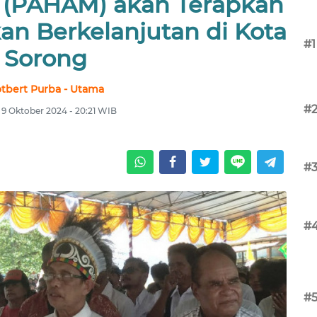
 (PAHAM) akan Terapkan
an Berkelanjutan di Kota
#1
Sorong
tbert Purba - Utama
#
 9 Oktober 2024 - 20:21 WIB
#
#
#