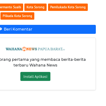
Hermanto Suaib
Kota Sorong
Pemilukada Kota Sorong
Pilkada Kota Sorong
Beri Komentar
 orang pertama yang membaca berita-berita
terbaru Wahana News
Install Aplikasi