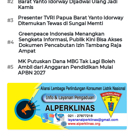
#2
Barat Yanto Idorway Dijadwal Ulang Jadi
Kamis
SIBARAGAS
Presenter TVRI Papua Barat Yanto Idorway
NEWS
#3
Ditemukan Tewas di Sungai Memti
Greenpeace Indonesia Menangkan
METRO
Sengketa Informasi, Publik Kini Bisa Akses
SIANTAR
#4
Dokumen Pencabutan Izin Tambang Raja
NEWS
Ampat
MK Putuskan Dana MBG Tak Lagi Boleh
METRO
#5
Ambil dari Anggaran Pendidikan Mulai
MEDAN
APBN 2027
NEWS
METRO
JAKARTA
NEWS
KRT
NEWS