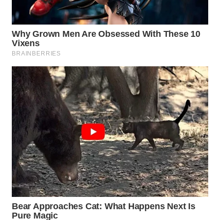
Wahana
Media
Group
WAHANA
NEWS
WAHANA
TANI
WAHANA
ADVOKAT
WAHANA
INFRASTRUKTUR
WAHANA
KONSUMEN