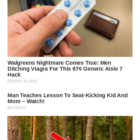
WN
TAPANULI
TENGAH
WN DELI
SERDANG
WN
TEBING
TINGGI
WN
PAKPAK
WN
KARAWANG
WN
BEKASI