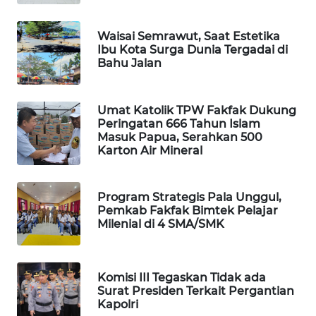
MAWAKA
Waisai Semrawut, Saat Estetika
Ibu Kota Surga Dunia Tergadai di
ID
Bahu Jalan
MARTABAT
NET
Umat Katolik TPW Fakfak Dukung
Peringatan 666 Tahun Islam
Masuk Papua, Serahkan 500
PLN
Karton Air Mineral
WATCH
MKLI
Program Strategis Pala Unggul,
Pemkab Fakfak Bimtek Pelajar
Milenial di 4 SMA/SMK
LPKKI
LKKI
Komisi III Tegaskan Tidak ada
Surat Presiden Terkait Pergantian
KOPEKLIN
Kapolri