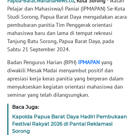
Papua-Barat.WahanaNews.co
, Kota Sorong
- Ikatan
REDAKSI
Pelajar dan Mahasiswa/i Paniai (IPMAPAN) Se-Kota
Studi Sorong, Papua Barat Daya mengadakan acara
KARIR
pembubaran panitia Tim Penggerak orientasi
mahasiswa baru dan lama di tempat rekreasi
DISCLAIMER
Tanjung Batu Sorong, Papua Barat Daya, pada
Sabtu 21 September 2024.
Wahana
News
Badan Pengurus Harian (BPH)
IPMAPAN
yang
Regional
diwakili Mesak Madai menyambut positif dan
WN
apresiasi kerja keras panitia yang berperan dalam
SUMUT
menyukseskan kegiatan orientasi mahasiswa dan
seminar yang telah dilangsungkan.
WN
JAKARTA
Baca Juga:
Kapolda Papua Barat Daya Hadiri Pembukaan
WN
Festival Rakyat 2026 di Pantai Reklamasi
JABAR
Sorong