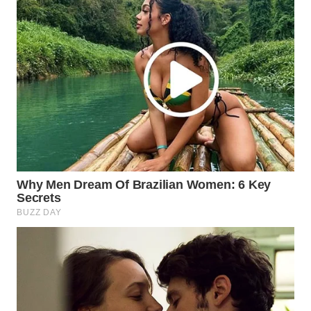
WN
PRIANGAN
TIMUR
WN
SEMARANG
WN
SOLO
WN
BOROBUDUR
WN
MADURA
WN
SURABAYA