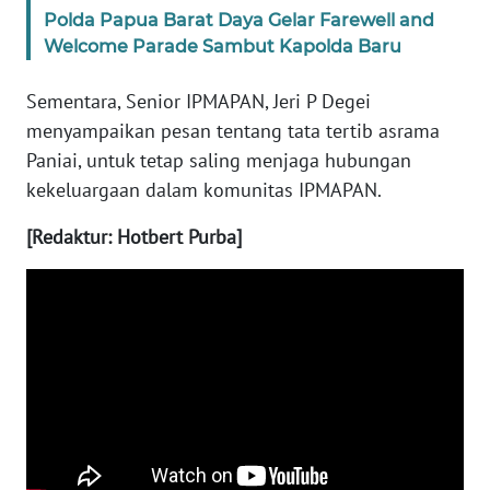
Polda Papua Barat Daya Gelar Farewell and
Welcome Parade Sambut Kapolda Baru
WN
SERAMBI
Sementara, Senior IPMAPAN, Jeri P Degei
menyampaikan pesan tentang tata tertib asrama
WN
JAMBI
Paniai, untuk tetap saling menjaga hubungan
kekeluargaan dalam komunitas IPMAPAN.
WN
[Redaktur: Hotbert Purba]
SULTRA
WN
NTB
WN
SULTENG
WN
SULBAR