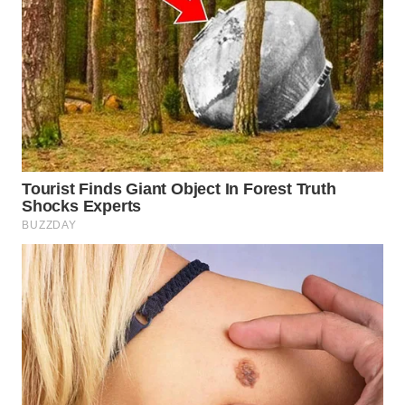
WN
BOGOR
WN
DEPOK
WN
TAPANULI
UTARA
WN
SAMOSIR
WN
PADANG
LAWAS