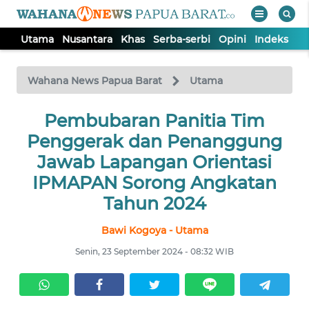
Utama
Nusantara
Khas
Serba-serbi
Opini
Indeks
WAHANA
Tutup
TV
Wahana News Papua Barat
Utama
UTAMA
Pembubaran Panitia Tim
Penggerak dan Penanggung
NUSANTARA
Jawab Lapangan Orientasi
IPMAPAN Sorong Angkatan
KHAS
Tahun 2024
Bawi Kogoya - Utama
SERBA-
SERBI
Senin, 23 September 2024 - 08:32 WIB
OPINI