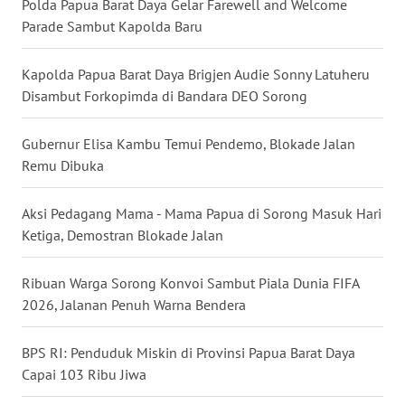
Polda Papua Barat Daya Gelar Farewell and Welcome
Parade Sambut Kapolda Baru
WN
NUSANTARA
Kapolda Papua Barat Daya Brigjen Audie Sonny Latuheru
Disambut Forkopimda di Bandara DEO Sorong
WN
JOGJA
Gubernur Elisa Kambu Temui Pendemo, Blokade Jalan
Remu Dibuka
WN
JATIM
Aksi Pedagang Mama - Mama Papua di Sorong Masuk Hari
Ketiga, Demostran Blokade Jalan
WN
BALI
Ribuan Warga Sorong Konvoi Sambut Piala Dunia FIFA
2026, Jalanan Penuh Warna Bendera
WN
KALBAR
BPS RI: Penduduk Miskin di Provinsi Papua Barat Daya
WN
Capai 103 Ribu Jiwa
KALTENG