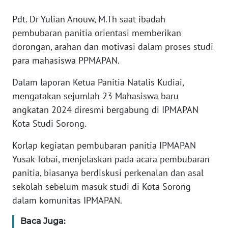
WN
Pdt. Dr Yulian Anouw, M.Th saat ibadah
BANTEN
pembubaran panitia orientasi memberikan
dorongan, arahan dan motivasi dalam proses studi
WN
para mahasiswa PPMAPAN.
NTT
Dalam laporan Ketua Panitia Natalis Kudiai,
WN
mengatakan sejumlah 23 Mahasiswa baru
KEPRI
angkatan 2024 diresmi bergabung di IPMAPAN
Kota Studi Sorong.
WN
PAPUA
Korlap kegiatan pembubaran panitia IPMAPAN
Yusak Tobai, menjelaskan pada acara pembubaran
WN
panitia, biasanya berdiskusi perkenalan dan asal
PAPUA
sekolah sebelum masuk studi di Kota Sorong
BARAT
dalam komunitas IPMAPAN.
WN
Baca Juga:
RIAU