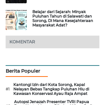
PORTAL
Belajar dari Sejarah: Minyak
KONSUMEN
Puluhan Tahun di Salawati dan
Sorong, Di Mana Kesejahteraan
Masyarakat Adat?
FORWAMKI
ALPERKLINAS
KOMENTAR
FORJASIDA
TAMBANG
NEWS
Berita Populer
SITUNGIR
Kantongi Izin dari Kota Sorong, Kapal
NEWS
#1
Nelayan Bebas Tangkap Puluhan Hiu di
Kawasan Konservasi Ayau Raja Ampat
SIDIKALANG
Autopsi Jenazah Presenter TVRI Papua
NEWS