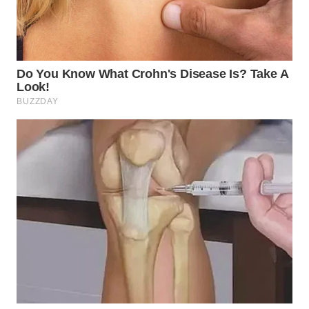
WN
SUMEDANG
WN
CIANJUR
WN
KEPULAUAN
SERIBU
WN
TANGERANG
WN
BINJAI
WN
CIREBON