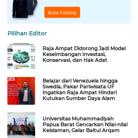
WAHANA
Buka Katalog
DESA
WISATA
Pilihan Editor
LAPAK
WAHANA
Raja Ampat Didorong Jadi Model
Keseimbangan Investasi,
Konservasi, dan Hak Adat
Wahana
Network
Belajar dari Venezuela hingga
KONSUMEN
Swedia, Pakar Pariwisata UF
LISTRIK
Ingatkan Raja Ampat Hindari
Kutukan Sumber Daya Alam
MASYARAKAT
KELISTRIKAN
Universitas Muhammadiyah
Papua Barat Gencarkan Nilai-nilai
Keislaman, Gelar Baitul Arqam
WALINKI
ID