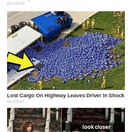
WAHANA
LISTRIK
WAHANA
TRAVEL
WAHANA
TV
WAHANANEWS
ID
WAHANANEWS
CO ID
WAHANANEWS
NET