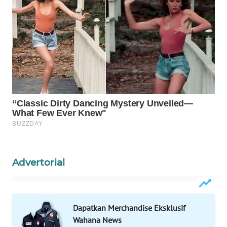
WAHANA
SPORT
WAHANA
UMKM
WAHANA
SELEB
WAHANA
PERSONA
Advertorial
WAHANA
OTOMOTIF
Dapatkan Merchandise Eksklusif
WAHANA
HEALTH
Wahana News