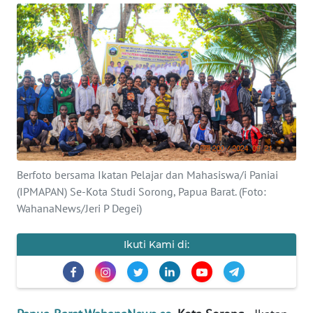
Informasi
INDEKS
BERITA
KONTAK
KAMI
INFO
IKLAN
Berfoto bersama Ikatan Pelajar dan Mahasiswa/i Paniai
(IPMAPAN) Se-Kota Studi Sorong, Papua Barat. (Foto:
TENTANG
WahanaNews/Jeri P Degei)
KAMI
Ikuti Kami di:
PEDOMAN
MEDIA
SIBER