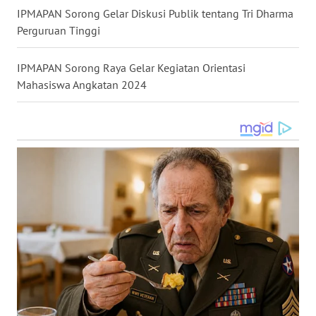
IPMAPAN Sorong Gelar Diskusi Publik tentang Tri Dharma
WN
Perguruan Tinggi
KALTARA
IPMAPAN Sorong Raya Gelar Kegiatan Orientasi
WN
Mahasiswa Angkatan 2024
KALSEL
WN
KALTIM
WN
SULSEL
WN
GORONTALO
WN
SULUT