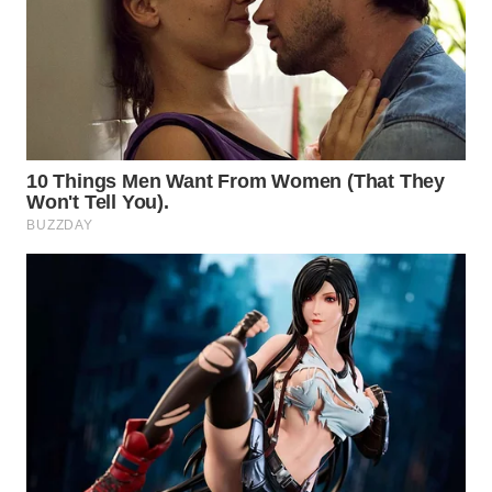
WN
NATUNA
WN
BINTAN
WN
MANDALIKA
WN
LIKUPANG
WN
LABUANBAJO
WN
BORNEO