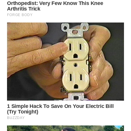
WN
INDRAMAYU
WN
KUNINGAN
WN
MAJALENGKA
WN
SUBANG
WN
SUKABUMI
WN
PURWAKARTA