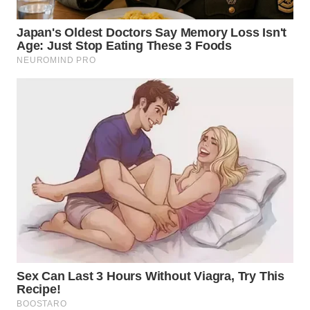
WN
MALUKU
WN
MALUT
WN
DAIRI
WN
DANAU
TOBA
WN
NIAS
WN
LANGKAT