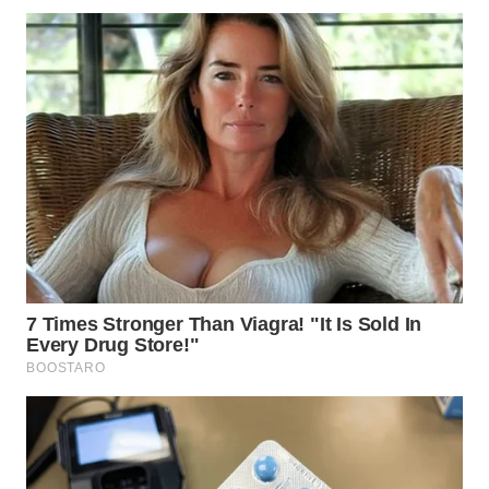
WN
TAPANULI
SELATAN
WN
TANJUNG
LESUNG
WN
KARO
WN
SIMALUNGUN
WN
LABUHANBATU