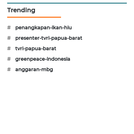
KARING
Trending
NEWS
#
penangkapan-ikan-hiu
JURNAL
MARITIM
#
presenter-tvri-papua-barat
#
tvri-papua-barat
HUMBANG
NEWS
#
greenpeace-indonesia
#
anggaran-mbg
GARONGGANG
NEWS
FISUELRI
ID
ENERGI
NEWS