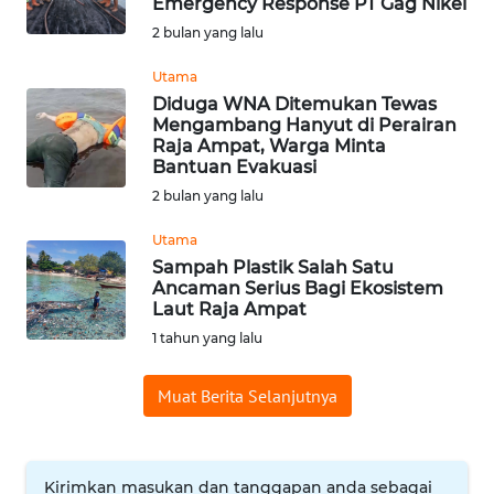
Emergency Response PT Gag Nikel
Informasi
2 bulan yang lalu
INDEKS
Utama
BERITA
Diduga WNA Ditemukan Tewas
Mengambang Hanyut di Perairan
Raja Ampat, Warga Minta
KONTAK
Bantuan Evakuasi
KAMI
2 bulan yang lalu
INFO
Utama
IKLAN
Sampah Plastik Salah Satu
Ancaman Serius Bagi Ekosistem
Laut Raja Ampat
TENTANG
1 tahun yang lalu
KAMI
Muat Berita Selanjutnya
PEDOMAN
MEDIA
SIBER
Kirimkan masukan dan tanggapan anda sebagai