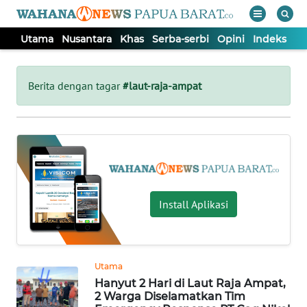
Utama
Nusantara
Khas
Serba-serbi
Opini
Indeks
WAHANA
Tutup
TV
Berita dengan tagar
#laut-raja-ampat
UTAMA
NUSANTARA
KHAS
Install Aplikasi
SERBA-
SERBI
Utama
Hanyut 2 Hari di Laut Raja Ampat,
OPINI
2 Warga Diselamatkan Tim