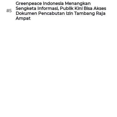
Greenpeace Indonesia Menangkan
Sengketa Informasi, Publik Kini Bisa Akses
WN
#5
Dokumen Pencabutan Izin Tambang Raja
BANTEN
Ampat
WN
NTT
WN
KEPRI
WN
PAPUA
WN
PAPUA
BARAT
WN
RIAU