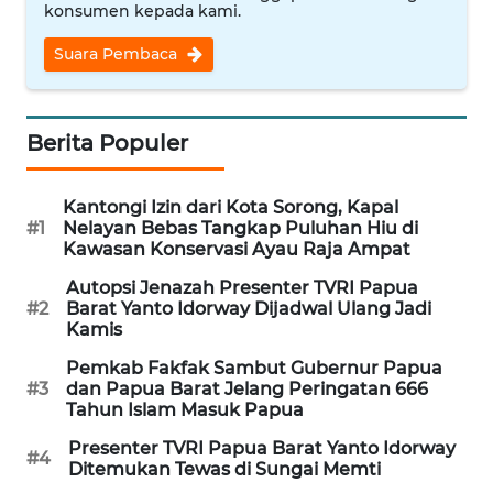
konsumen kepada kami.
REDAKSI
Suara Pembaca
KARIR
DISCLAIMER
Berita Populer
Wahana
News
Kantongi Izin dari Kota Sorong, Kapal
Regional
#1
Nelayan Bebas Tangkap Puluhan Hiu di
Kawasan Konservasi Ayau Raja Ampat
WN
Autopsi Jenazah Presenter TVRI Papua
SUMUT
#2
Barat Yanto Idorway Dijadwal Ulang Jadi
Kamis
WN
Pemkab Fakfak Sambut Gubernur Papua
#3
dan Papua Barat Jelang Peringatan 666
JAKARTA
Tahun Islam Masuk Papua
WN
Presenter TVRI Papua Barat Yanto Idorway
#4
Ditemukan Tewas di Sungai Memti
JABAR