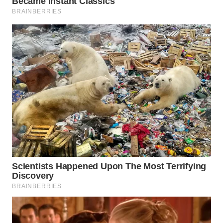
WN
SUMEDANG
WN
CIANJUR
WN
KEPULAUAN
SERIBU
WN
TANGERANG
WN
BINJAI
WN
CIREBON