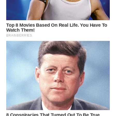
WAHANA
LISTRIK
WAHANA
TRAVEL
WAHANA
TV
WAHANANEWS
ID
WAHANANEWS
CO ID
WAHANANEWS
NET