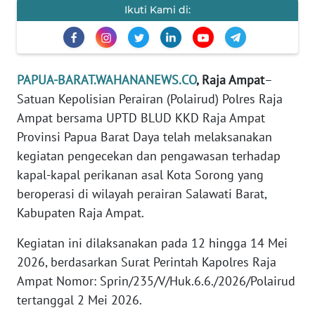
REDAKSI
Ikuti Kami di:
KARIR
PAPUA-BARAT.WAHANANEWS.CO
, Raja Ampat
–
DISCLAIMER
Satuan Kepolisian Perairan (Polairud) Polres Raja
Ampat bersama UPTD BLUD KKD Raja Ampat
Wahana
News
Provinsi Papua Barat Daya telah melaksanakan
Regional
kegiatan pengecekan dan pengawasan terhadap
kapal-kapal perikanan asal Kota Sorong yang
WN
beroperasi di wilayah perairan Salawati Barat,
SUMUT
Kabupaten Raja Ampat.
WN
Kegiatan ini dilaksanakan pada 12 hingga 14 Mei
JAKARTA
2026, berdasarkan Surat Perintah Kapolres Raja
Ampat Nomor: Sprin/235/V/Huk.6.6./2026/Polairud
WN
tertanggal 2 Mei 2026.
JABAR