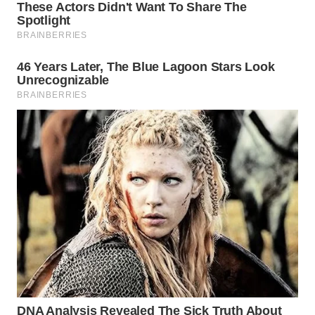
WN
TAPANULI
TENGAH
WN DELI
SERDANG
WN
TEBING
TINGGI
WN
PAKPAK
WN
KARAWANG
WN
BEKASI