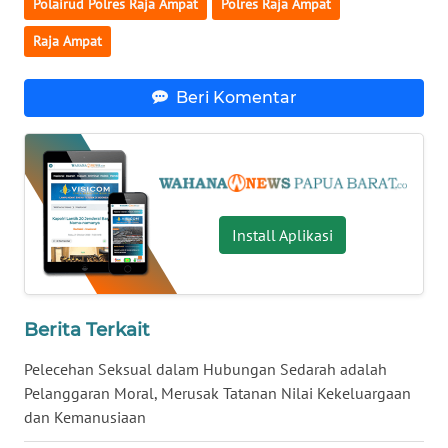
Polairud Polres Raja Ampat
Polres Raja Ampat
WN
Raja Ampat
KALTARA
Beri Komentar
WN
KALSEL
WN
KALTIM
Install Aplikasi
WN
SULSEL
Berita Terkait
WN
GORONTALO
Pelecehan Seksual dalam Hubungan Sedarah adalah
Pelanggaran Moral, Merusak Tatanan Nilai Kekeluargaan
WN
dan Kemanusiaan
SULUT