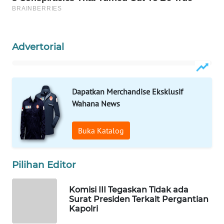
WAHANA
SPORT
Advertorial
WAHANA
UMKM
Dapatkan Merchandise Eksklusif
WAHANA
Wahana News
SELEB
Buka Katalog
WAHANA
PERSONA
Pilihan Editor
WAHANA
OTOMOTIF
Komisi III Tegaskan Tidak ada
Surat Presiden Terkait Pergantian
WAHANA
Kapolri
HEALTH