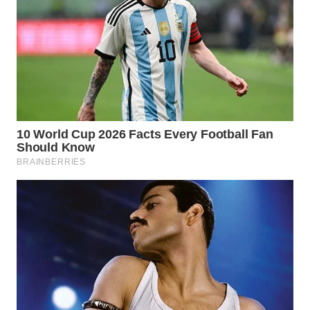
Wahana
Media
Group
WAHANA
NEWS
WAHANA
TANI
WAHANA
ADVOKAT
WAHANA
INFRASTRUKTUR
WAHANA
KONSUMEN