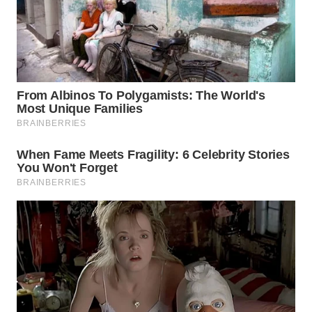
WN
PRIANGAN
TIMUR
WN
SEMARANG
WN
SOLO
WN
BOROBUDUR
WN
MADURA
WN
SURABAYA