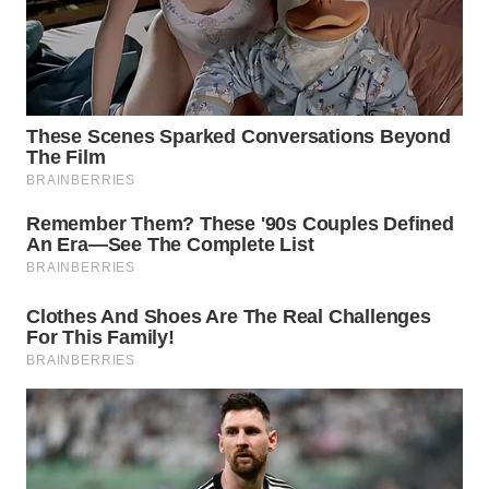
WN
NATUNA
WN
BINTAN
WN
MANDALIKA
WN
LIKUPANG
WN
LABUANBAJO
WN
BORNEO