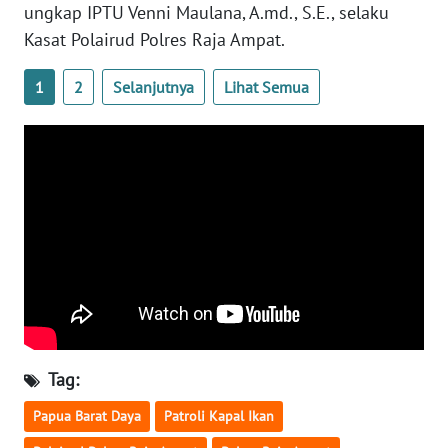
ungkap IPTU Venni Maulana, A.md., S.E., selaku
Kasat Polairud Polres Raja Ampat.
WN
NUSANTARA
1
2
Selanjutnya
Lihat Semua
WN
JOGJA
WN
JATIM
WN
BALI
WN
KALBAR
Tag:
WN
Papua Barat Daya
Patroli Kapal Ikan
KALTENG