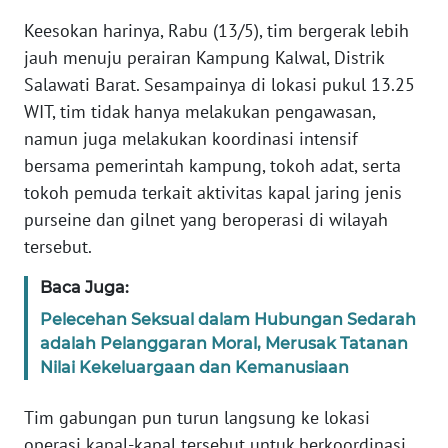
Keesokan harinya, Rabu (13/5), tim bergerak lebih
WN
jauh menuju perairan Kampung Kalwal, Distrik
SERAMBI
Salawati Barat. Sesampainya di lokasi pukul 13.25
WIT, tim tidak hanya melakukan pengawasan,
WN
namun juga melakukan koordinasi intensif
JAMBI
bersama pemerintah kampung, tokoh adat, serta
tokoh pemuda terkait aktivitas kapal jaring jenis
WN
purseine dan gilnet yang beroperasi di wilayah
SULTRA
tersebut.
WN
Baca Juga:
NTB
Pelecehan Seksual dalam Hubungan Sedarah
adalah Pelanggaran Moral, Merusak Tatanan
WN
SULTENG
Nilai Kekeluargaan dan Kemanusiaan
Tim gabungan pun turun langsung ke lokasi
WN
SULBAR
operasi kapal-kapal tersebut untuk berkoordinasi.