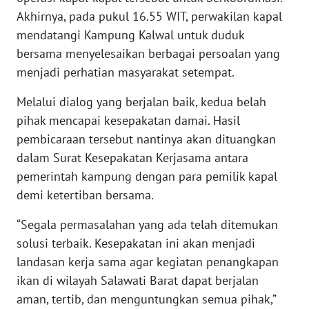
Akhirnya, pada pukul 16.55 WIT, perwakilan kapal
WN
mendatangi Kampung Kalwal untuk duduk
BABEL
bersama menyelesaikan berbagai persoalan yang
menjadi perhatian masyarakat setempat.
WN
SUMBAR
Melalui dialog yang berjalan baik, kedua belah
pihak mencapai kesepakatan damai. Hasil
WN
pembicaraan tersebut nantinya akan dituangkan
SUMSEL
dalam Surat Kesepakatan Kerjasama antara
pemerintah kampung dengan para pemilik kapal
WN
demi ketertiban bersama.
BENGKULU
“Segala permasalahan yang ada telah ditemukan
WN
solusi terbaik. Kesepakatan ini akan menjadi
LAMPUNG
landasan kerja sama agar kegiatan penangkapan
ikan di wilayah Salawati Barat dapat berjalan
WN
aman, tertib, dan menguntungkan semua pihak,”
JATENG