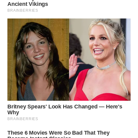
WN
BOGOR
WN
DEPOK
WN
TAPANULI
UTARA
WN
SAMOSIR
WN
PADANG
LAWAS