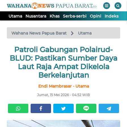
Utama
Nusantara
Khas
Serba-serbi
Opini
Indeks
WAHANA
Tutup
TV
Wahana News Papua Barat
Utama
UTAMA
Patroli Gabungan Polairud-
BLUD: Pastikan Sumber Daya
NUSANTARA
Laut Raja Ampat Dikelola
Berkelanjutan
KHAS
Endi Mambrasar - Utama
Jumat, 15 Mei 2026 - 04:52 WIB
SERBA-
SERBI
OPINI