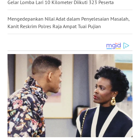
Gelar Lomba Lari 10 Kilometer Diikuti 323 Peserta
WN
Mengedepankan Nilai Adat dalam Penyelesaian Masalah,
TAPANULI
Kanit Reskrim Polres Raja Ampat Tuai Pujian
SELATAN
WN
TANJUNG
LESUNG
WN
KARO
WN
SIMALUNGUN
WN
LABUHANBATU