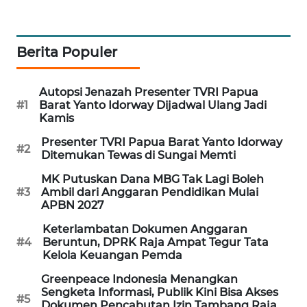
PORTAL
KONSUMEN
Berita Populer
FORWAMKI
Autopsi Jenazah Presenter TVRI Papua
#1
Barat Yanto Idorway Dijadwal Ulang Jadi
ALPERKLINAS
Kamis
Presenter TVRI Papua Barat Yanto Idorway
FORJASIDA
#2
Ditemukan Tewas di Sungai Memti
MK Putuskan Dana MBG Tak Lagi Boleh
TAMBANG
#3
Ambil dari Anggaran Pendidikan Mulai
NEWS
APBN 2027
Keterlambatan Dokumen Anggaran
SITUNGIR
#4
Beruntun, DPRK Raja Ampat Tegur Tata
NEWS
Kelola Keuangan Pemda
Greenpeace Indonesia Menangkan
SIDIKALANG
Sengketa Informasi, Publik Kini Bisa Akses
#5
NEWS
Dokumen Pencabutan Izin Tambang Raja