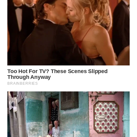
WN
INDRAMAYU
WN
KUNINGAN
WN
MAJALENGKA
WN
SUBANG
WN
SUKABUMI
WN
PURWAKARTA