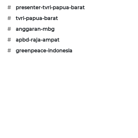
#
presenter-tvri-papua-barat
KARING
NEWS
#
tvri-papua-barat
#
anggaran-mbg
JURNAL
MARITIM
#
apbd-raja-ampat
#
greenpeace-indonesia
HUMBANG
NEWS
GARONGGANG
NEWS
FISUELRI
ID
ENERGI
NEWS