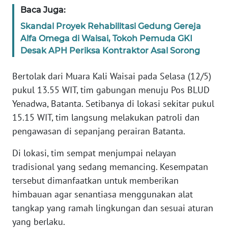
Baca Juga:
WN
Skandal Proyek Rehabilitasi Gedung Gereja
BANTEN
Alfa Omega di Waisai, Tokoh Pemuda GKI
Desak APH Periksa Kontraktor Asal Sorong
WN
NTT
Bertolak dari Muara Kali Waisai pada Selasa (12/5)
pukul 13.55 WIT, tim gabungan menuju Pos BLUD
WN
Yenadwa, Batanta. Setibanya di lokasi sekitar pukul
KEPRI
15.15 WIT, tim langsung melakukan patroli dan
WN
pengawasan di sepanjang perairan Batanta.
PAPUA
Di lokasi, tim sempat menjumpai nelayan
tradisional yang sedang memancing. Kesempatan
WN
PAPUA
tersebut dimanfaatkan untuk memberikan
BARAT
himbauan agar senantiasa menggunakan alat
tangkap yang ramah lingkungan dan sesuai aturan
WN
yang berlaku.
RIAU