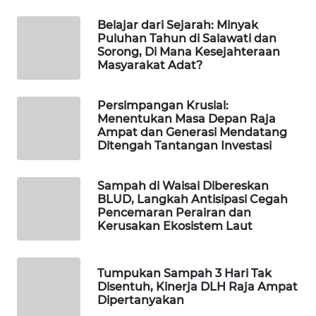
Belajar dari Sejarah: Minyak
WAHANA
Puluhan Tahun di Salawati dan
DESA
Sorong, Di Mana Kesejahteraan
WISATA
Masyarakat Adat?
LAPAK
Persimpangan Krusial:
WAHANA
Menentukan Masa Depan Raja
Ampat dan Generasi Mendatang
Wahana
Ditengah Tantangan Investasi
Network
Sampah di Waisai Dibereskan
KONSUMEN
BLUD, Langkah Antisipasi Cegah
LISTRIK
Pencemaran Perairan dan
Kerusakan Ekosistem Laut
MASYARAKAT
KELISTRIKAN
Tumpukan Sampah 3 Hari Tak
Disentuh, Kinerja DLH Raja Ampat
WALINKI
Dipertanyakan
ID