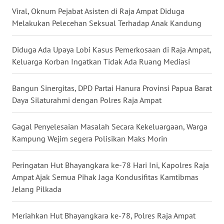
Viral, Oknum Pejabat Asisten di Raja Ampat Diduga
WN
Melakukan Pelecehan Seksual Terhadap Anak Kandung
MALUKU
Diduga Ada Upaya Lobi Kasus Pemerkosaan di Raja Ampat,
WN
Keluarga Korban Ingatkan Tidak Ada Ruang Mediasi
MALUT
Bangun Sinergitas, DPD Partai Hanura Provinsi Papua Barat
WN
Daya Silaturahmi dengan Polres Raja Ampat
DAIRI
Gagal Penyelesaian Masalah Secara Kekeluargaan, Warga
WN
Kampung Wejim segera Polisikan Maks Morin
DANAU
TOBA
Peringatan Hut Bhayangkara ke-78 Hari Ini, Kapolres Raja
WN
Ampat Ajak Semua Pihak Jaga Kondusifitas Kamtibmas
NIAS
Jelang Pilkada
WN
Meriahkan Hut Bhayangkara ke-78, Polres Raja Ampat
LANGKAT