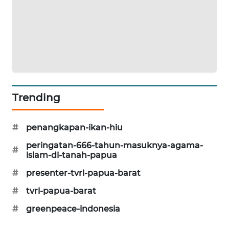
KARING
NEWS
JURNAL
MARITIM
HUMBANG
Trending
NEWS
#
penangkapan-ikan-hiu
GARONGGANG
NEWS
peringatan-666-tahun-masuknya-agama-
#
islam-di-tanah-papua
FISUELRI
#
presenter-tvri-papua-barat
ID
#
tvri-papua-barat
ENERGI
#
greenpeace-indonesia
NEWS