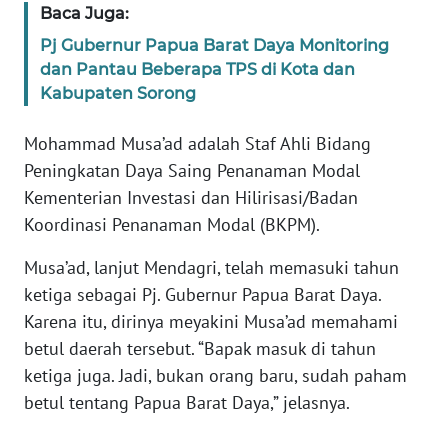
REDAKSI
Baca Juga:
Pj Gubernur Papua Barat Daya Monitoring
KARIR
dan Pantau Beberapa TPS di Kota dan
Kabupaten Sorong
DISCLAIMER
Mohammad Musa’ad adalah Staf Ahli Bidang
Wahana
Peningkatan Daya Saing Penanaman Modal
News
Kementerian Investasi dan Hilirisasi/Badan
Regional
Koordinasi Penanaman Modal (BKPM).
WN
Musa’ad, lanjut Mendagri, telah memasuki tahun
SUMUT
ketiga sebagai Pj. Gubernur Papua Barat Daya.
Karena itu, dirinya meyakini Musa’ad memahami
WN
betul daerah tersebut. “Bapak masuk di tahun
JAKARTA
ketiga juga. Jadi, bukan orang baru, sudah paham
betul tentang Papua Barat Daya,” jelasnya.
WN
JABAR