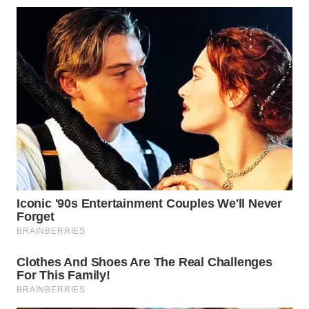
WN
TAPANULI
SELATAN
WN
TANJUNG
LESUNG
WN
KARO
WN
SIMALUNGUN
WN
LABUHANBATU