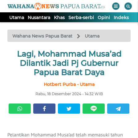
Utama
Nusantara
Khas
Serba-serbi
Opini
Indeks
WAHANA
Tutup
TV
Wahana News Papua Barat
Utama
UTAMA
Lagi, Mohammad Musa’ad
Dilantik Jadi Pj Gubernur
NUSANTARA
Papua Barat Daya
Hotbert Purba - Utama
KHAS
Rabu, 18 Desember 2024 - 14:32 WIB
SERBA-
SERBI
OPINI
Pelantikan Mohammad Musa’ad telah memasuki tahun