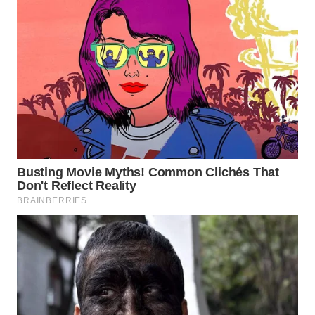
WN
PRIANGAN
TIMUR
WN
SEMARANG
WN
SOLO
WN
BOROBUDUR
WN
MADURA
WN
SURABAYA