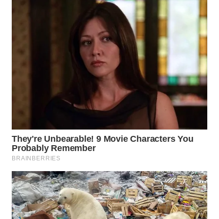
WN
TAPANULI
TENGAH
WN DELI
SERDANG
WN
TEBING
TINGGI
WN
PAKPAK
WN
KARAWANG
WN
BEKASI