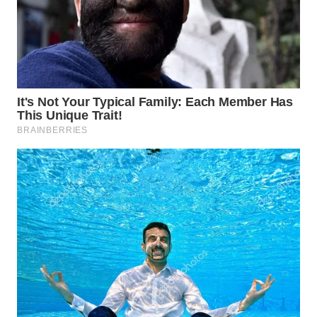
WN
NATUNA
WN
BINTAN
WN
MANDALIKA
WN
LIKUPANG
WN
LABUANBAJO
WN
BORNEO