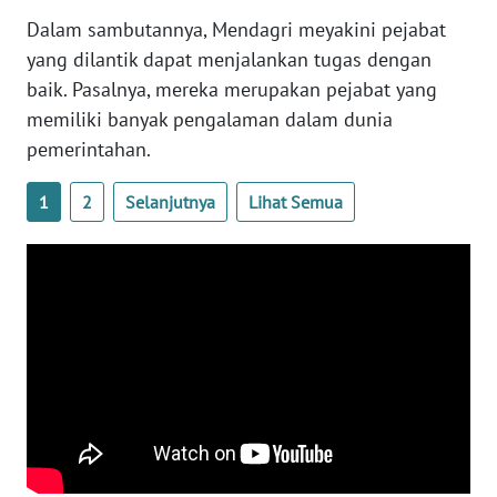
Dalam sambutannya, Mendagri meyakini pejabat
WN
yang dilantik dapat menjalankan tugas dengan
SERAMBI
baik. Pasalnya, mereka merupakan pejabat yang
memiliki banyak pengalaman dalam dunia
WN
pemerintahan.
JAMBI
1
2
Selanjutnya
Lihat Semua
WN
SULTRA
WN
NTB
WN
SULTENG
WN
SULBAR