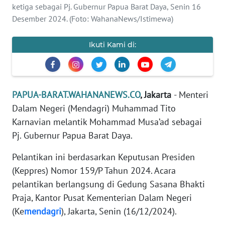
ketiga sebagai Pj. Gubernur Papua Barat Daya, Senin 16
Informasi
Desember 2024. (Foto: WahanaNews/Istimewa)
INDEKS
BERITA
Ikuti Kami di:
KONTAK
KAMI
PAPUA-BARAT.WAHANANEWS.CO
, Jakarta
- Menteri
Dalam Negeri (Mendagri) Muhammad Tito
INFO
IKLAN
Karnavian melantik Mohammad Musa’ad sebagai
Pj. Gubernur Papua Barat Daya.
TENTANG
KAMI
Pelantikan ini berdasarkan Keputusan Presiden
(Keppres) Nomor 159/P Tahun 2024. Acara
PEDOMAN
pelantikan berlangsung di Gedung Sasana Bhakti
MEDIA
Praja, Kantor Pusat Kementerian Dalam Negeri
SIBER
(Ke
mendagri
), Jakarta, Senin (16/12/2024).