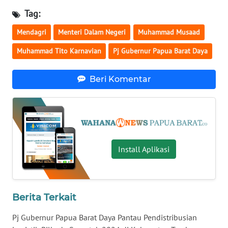
Tag:
WN
Mendagri
Menteri Dalam Negeri
Muhammad Musaad
BABEL
Muhammad Tito Karnavian
Pj Gubernur Papua Barat Daya
WN
SUMBAR
Beri Komentar
WN
SUMSEL
WN
BENGKULU
Install Aplikasi
WN
LAMPUNG
Berita Terkait
WN
Pj Gubernur Papua Barat Daya Pantau Pendistribusian
JATENG