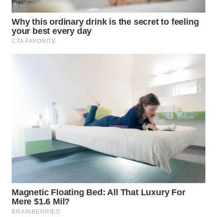
WN
MALUKU
WN
MALUT
WN
DAIRI
WN
DANAU
TOBA
WN
NIAS
WN
LANGKAT