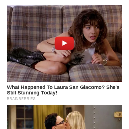
WAHANA
LISTRIK
WAHANA
TRAVEL
WAHANA
TV
WAHANANEWS
ID
WAHANANEWS
CO ID
WAHANANEWS
NET