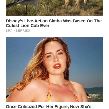
WN
SUMEDANG
WN
CIANJUR
WN
KEPULAUAN
SERIBU
WN
TANGERANG
WN
BINJAI
WN
CIREBON