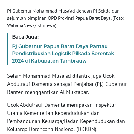
WN
Pj Gubernur Mohammad Musa’ad dengan Pj Sekda dan
BANTEN
sejumlah pimpinan OPD Provinsi Papua Barat Daya. (Foto:
WahanaNews/Istimewa))
WN
Baca Juga:
NTT
Pj Gubernur Papua Barat Daya Pantau
Pendistribusian Logistik Pilkada Serentak
WN
KEPRI
2024 di Kabupaten Tambrauw
Selain Mohammad Musa'ad dilantik juga Ucok
WN
PAPUA
Abdulrauf Damenta sebagai Penjabat (Pj.) Gubernur
Banten menggantikan Al Muktabar.
WN
Ucok Abdulrauf Damenta merupakan Inspektur
PAPUA
BARAT
Utama Kementerian Kependudukan dan
Pembangunan Keluarga/Badan Kependudukan dan
WN
Keluarga Berencana Nasional (BKKBN).
RIAU