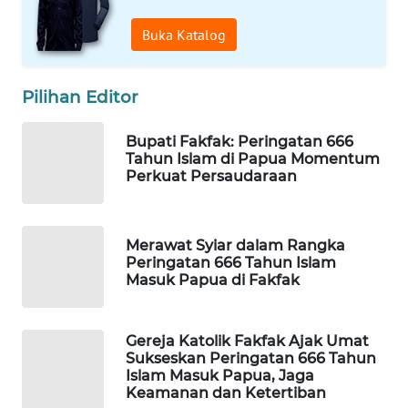
Buka Katalog
WAHANA
DESA
WISATA
Pilihan Editor
LAPAK
WAHANA
Bupati Fakfak: Peringatan 666
Tahun Islam di Papua Momentum
Perkuat Persaudaraan
Wahana
Network
Merawat Syiar dalam Rangka
KONSUMEN
Peringatan 666 Tahun Islam
LISTRIK
Masuk Papua di Fakfak
MASYARAKAT
KELISTRIKAN
Gereja Katolik Fakfak Ajak Umat
Sukseskan Peringatan 666 Tahun
Islam Masuk Papua, Jaga
WALINKI
Keamanan dan Ketertiban
ID