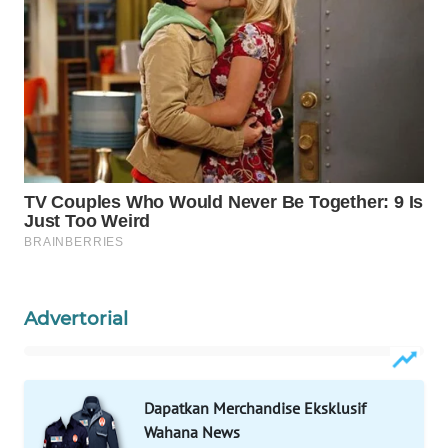
WAHANA
SPORT
WAHANA
UMKM
WAHANA
SELEB
WAHANA
PERSONA
Advertorial
WAHANA
OTOMOTIF
Dapatkan Merchandise Eksklusif
WAHANA
Wahana News
HEALTH