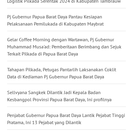
Logistik Pilkada Serentak 2024 di Kabupaten Tambrauw
WN
Pj Gubernur Papua Barat Daya Pantau Kesiapan
NUSANTARA
Pelaksanaan Pemilukada di Kabupaten Maybrat
WN
Gelar Coffee Morning dengan Wartawan, Pj Gubernur
JOGJA
Muhammad Musa'ad: Pemberitaan Berimbang dan Sejuk
Terkait Pilkada di Papua Barat Daya
WN
JATIM
Tahapan Pilkada, Petugas Pantarlih Laksanakan Coklit
Data di Kediaman Pj Gubernur Papua Barat Daya
WN
BALI
Sellvyana Sangkek Dilantik Jadi Kepala Badan
Kesbangpol Provinsi Papua Barat Daya, Ini profilnya
WN
KALBAR
Penjabat Gubernur Papua Barat Daya Lantik Pejabat Tinggi
WN
Pratama, Ini 13 Pejabat yang Dilantik
KALTENG