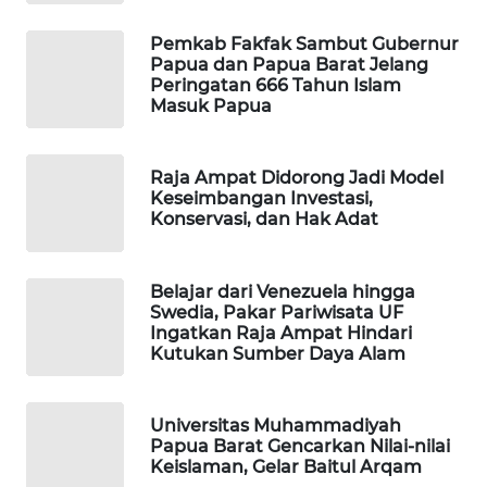
Pemkab Fakfak Sambut Gubernur
MAWAKA
Papua dan Papua Barat Jelang
ID
Peringatan 666 Tahun Islam
Masuk Papua
MARTABAT
NET
Raja Ampat Didorong Jadi Model
Keseimbangan Investasi,
PLN
Konservasi, dan Hak Adat
WATCH
Belajar dari Venezuela hingga
MKLI
Swedia, Pakar Pariwisata UF
Ingatkan Raja Ampat Hindari
Kutukan Sumber Daya Alam
LPKKI
LKKI
Universitas Muhammadiyah
Papua Barat Gencarkan Nilai-nilai
Keislaman, Gelar Baitul Arqam
KOPEKLIN