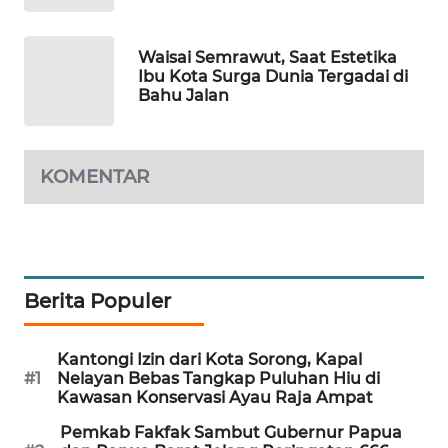
PORTAL
KONSUMEN
Waisai Semrawut, Saat Estetika
Ibu Kota Surga Dunia Tergadai di
Bahu Jalan
FORWAMKI
ALPERKLINAS
KOMENTAR
FORJASIDA
TAMBANG
NEWS
Berita Populer
SITUNGIR
Kantongi Izin dari Kota Sorong, Kapal
NEWS
#1
Nelayan Bebas Tangkap Puluhan Hiu di
Kawasan Konservasi Ayau Raja Ampat
SIDIKALANG
Pemkab Fakfak Sambut Gubernur Papua
NEWS