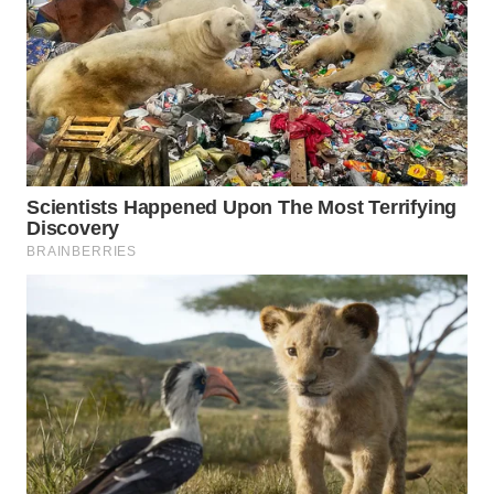
WN
BOGOR
WN
DEPOK
WN
TAPANULI
UTARA
WN
SAMOSIR
WN
PADANG
LAWAS