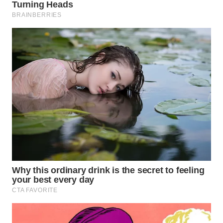
WN
INDRAMAYU
WN
KUNINGAN
WN
MAJALENGKA
WN
SUBANG
WN
SUKABUMI
WN
PURWAKARTA