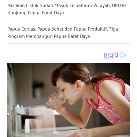
Pastikan Listrik Sudah Masuk ke Seluruh Wilayah, DPD RI
WN
Kunjungi Papua Barat Daya
KALTARA
Papua Cerdas, Papua Sehat dan Papua Produktif, Tiga
WN
Program Membangun Papua Barat Daya
KALSEL
WN
KALTIM
WN
SULSEL
WN
GORONTALO
WN
SULUT