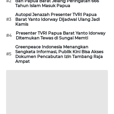
#2
dan Papua Barat Jelang Peringatan 666
Tahun Islam Masuk Papua
SIBARAGAS
Autopsi Jenazah Presenter TVRI Papua
NEWS
#3
Barat Yanto Idorway Dijadwal Ulang Jadi
Kamis
METRO
Presenter TVRI Papua Barat Yanto Idorway
SIANTAR
#4
Ditemukan Tewas di Sungai Memti
NEWS
Greenpeace Indonesia Menangkan
Sengketa Informasi, Publik Kini Bisa Akses
METRO
#5
Dokumen Pencabutan Izin Tambang Raja
MEDAN
Ampat
NEWS
METRO
JAKARTA
NEWS
KRT
NEWS