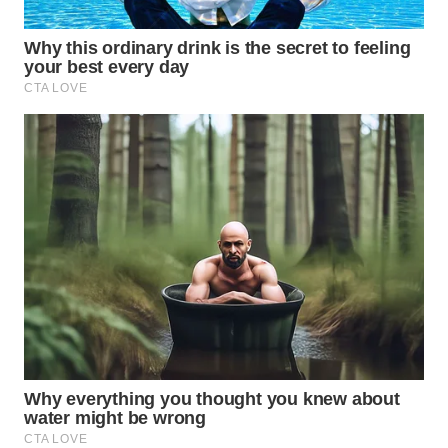
Wahana
Media
Group
WAHANA
NEWS
WAHANA
TANI
WAHANA
ADVOKAT
WAHANA
INFRASTRUKTUR
WAHANA
KONSUMEN