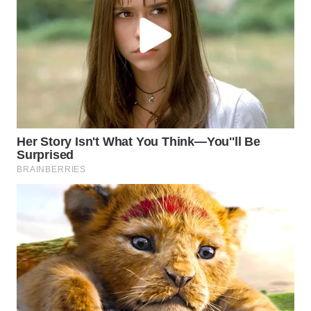
WN
INDRAMAYU
WN
KUNINGAN
WN
MAJALENGKA
WN
SUBANG
WN
SUKABUMI
WN
PURWAKARTA