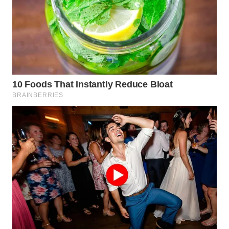
WN
TAPANULI
TENGAH
WN DELI
SERDANG
WN
TEBING
TINGGI
WN
PAKPAK
WN
KARAWANG
WN
BEKASI