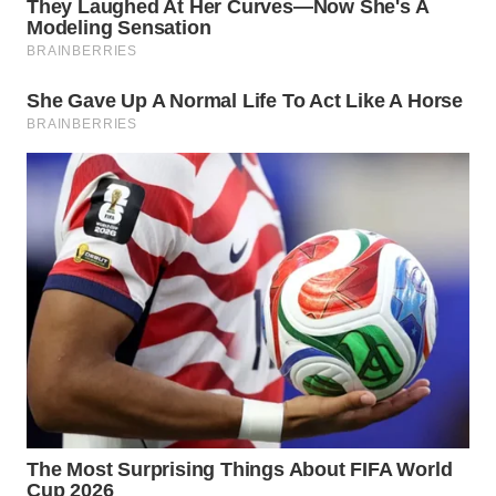
WN
NATUNA
WN
BINTAN
WN
MANDALIKA
WN
LIKUPANG
WN
LABUANBAJO
WN
BORNEO