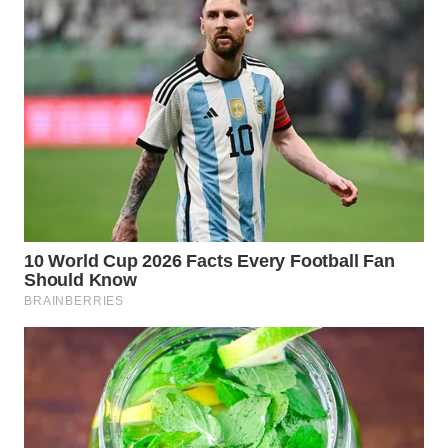
WN
TAPANULI
SELATAN
WN
TANJUNG
LESUNG
WN
KARO
WN
SIMALUNGUN
WN
LABUHANBATU