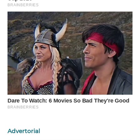
Wahana
Media
Group
WAHANA
NEWS
WAHANA
TANI
WAHANA
ADVOKAT
WAHANA
INFRASTRUKTUR
Advertorial
WAHANA
KONSUMEN