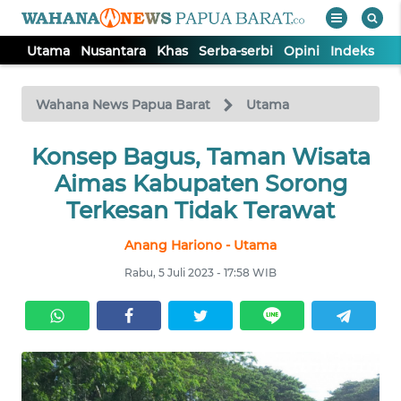
Utama
Nusantara
Khas
Serba-serbi
Opini
Indeks
WAHANA
Tutup
TV
Wahana News Papua Barat
Utama
UTAMA
Konsep Bagus, Taman Wisata
Aimas Kabupaten Sorong
NUSANTARA
Terkesan Tidak Terawat
Anang Hariono - Utama
KHAS
Rabu, 5 Juli 2023 - 17:58 WIB
SERBA-
SERBI
OPINI