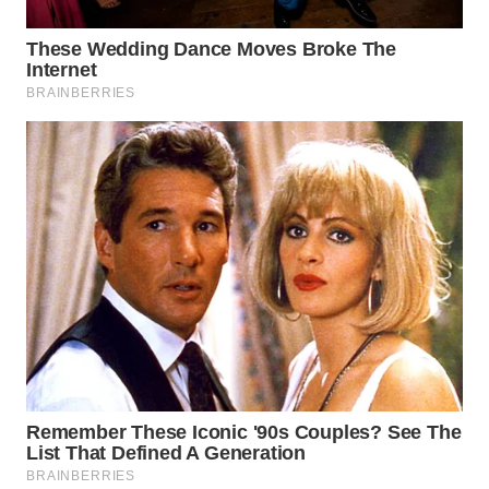
WN
BOGOR
WN
DEPOK
WN
TAPANULI
UTARA
WN
SAMOSIR
WN
PADANG
LAWAS