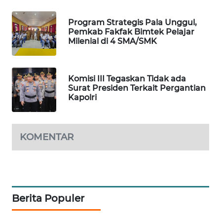
WAHANA
Program Strategis Pala Unggul,
DESA
Pemkab Fakfak Bimtek Pelajar
WISATA
Milenial di 4 SMA/SMK
LAPAK
WAHANA
Komisi III Tegaskan Tidak ada
Surat Presiden Terkait Pergantian
Kapolri
Wahana
Network
KOMENTAR
KONSUMEN
LISTRIK
MASYARAKAT
KELISTRIKAN
Berita Populer
WALINKI
ID