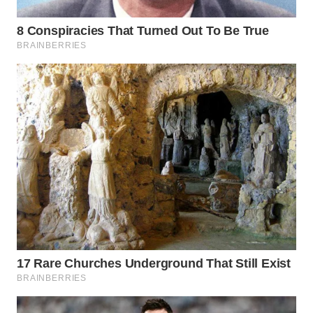
WN
MALUKU
WN
MALUT
WN
DAIRI
WN
DANAU
TOBA
WN
NIAS
WN
LANGKAT