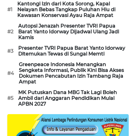
Kantongi Izin dari Kota Sorong, Kapal
#1
Nelayan Bebas Tangkap Puluhan Hiu di
MAWAKA
Kawasan Konservasi Ayau Raja Ampat
ID
Autopsi Jenazah Presenter TVRI Papua
#2
Barat Yanto Idorway Dijadwal Ulang Jadi
Kamis
MARTABAT
NET
Presenter TVRI Papua Barat Yanto Idorway
#3
Ditemukan Tewas di Sungai Memti
PLN
Greenpeace Indonesia Menangkan
WATCH
Sengketa Informasi, Publik Kini Bisa Akses
#4
Dokumen Pencabutan Izin Tambang Raja
Ampat
MKLI
MK Putuskan Dana MBG Tak Lagi Boleh
#5
Ambil dari Anggaran Pendidikan Mulai
LPKKI
APBN 2027
LKKI
KOPEKLIN