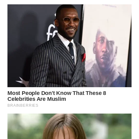
WN
SUMEDANG
WN
CIANJUR
WN
KEPULAUAN
SERIBU
WN
TANGERANG
WN
BINJAI
WN
CIREBON