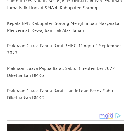
Sambut Dies Natalis Ke - 6, BEM UNBN Lakukan Pelatihan
Jurnalistik Tingkat SMA di Kabupaten Sorong
WN
BABEL
Kepala BPN Kabupaten Sorong Menghimbau Masyarakat
Mencermati Kewajiban Hak Atas Tanah
WN
SUMBAR
Prakiraan Cuaca Papua Barat BMKG, Minggu 4 September
2022
WN
SUMSEL
Prakiraan cuaca Papua Barat, Sabtu 3 September 2022
Dikeluarkan BMKG
WN
BENGKULU
Prakiraan Cuaca Papua Barat, Hari ini dan Besok Sabtu
Dikeluarkan BMKG
WN
LAMPUNG
WN
JATENG