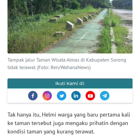
Informasi
INDEKS
BERITA
KONTAK
KAMI
Tampak jalur Taman Wisata Aimas di Kabupaten Sorong
tidak terawat. (Foto: Ren/WahanaNews)
INFO
IKLAN
Ikuti Kami di:
TENTANG
KAMI
PEDOMAN
Tak hanya itu, Helmi warga yang baru pertama kali
MEDIA
ke taman tersebut juga mengaku prihatin dengan
SIBER
kondisi taman yang kurang terawat.