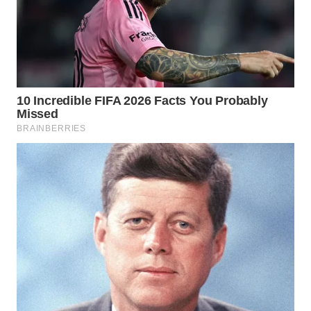
WN
KALTARA
WN
KALSEL
WN
KALTIM
WN
SULSEL
WN
GORONTALO
WN
SULUT