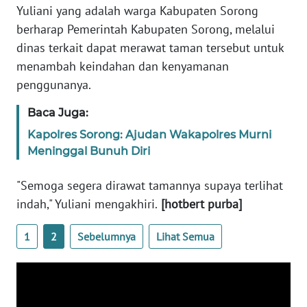
REDAKSI
Yuliani yang adalah warga Kabupaten Sorong
berharap Pemerintah Kabupaten Sorong, melalui
KARIR
dinas terkait dapat merawat taman tersebut untuk
menambah keindahan dan kenyamanan
DISCLAIMER
penggunanya.
Baca Juga:
Wahana
News
Kapolres Sorong: Ajudan Wakapolres Murni
Regional
Meninggal Bunuh Diri
WN
"Semoga segera dirawat tamannya supaya terlihat
SUMUT
indah," Yuliani mengakhiri.
[hotbert purba]
WN
1
2
Sebelumnya
Lihat Semua
JAKARTA
WN
JABAR