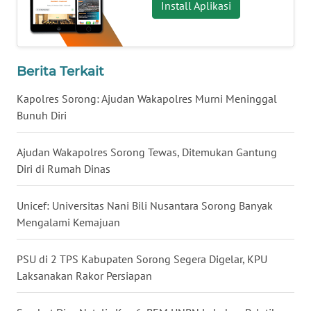
Install Aplikasi
WN
SERAMBI
Berita Terkait
WN
Kapolres Sorong: Ajudan Wakapolres Murni Meninggal
JAMBI
Bunuh Diri
WN
SULTRA
Ajudan Wakapolres Sorong Tewas, Ditemukan Gantung
Diri di Rumah Dinas
WN
NTB
Unicef: Universitas Nani Bili Nusantara Sorong Banyak
Mengalami Kemajuan
WN
SULTENG
PSU di 2 TPS Kabupaten Sorong Segera Digelar, KPU
Laksanakan Rakor Persiapan
WN
SULBAR