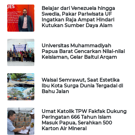
Belajar dari Venezuela hingga
WAHANA
Swedia, Pakar Pariwisata UF
SPORT
Ingatkan Raja Ampat Hindari
Kutukan Sumber Daya Alam
WAHANA
UMKM
Universitas Muhammadiyah
Papua Barat Gencarkan Nilai-nilai
Keislaman, Gelar Baitul Arqam
WAHANA
SELEB
WAHANA
Waisai Semrawut, Saat Estetika
Ibu Kota Surga Dunia Tergadai di
PERSONA
Bahu Jalan
WAHANA
OTOMOTIF
Umat Katolik TPW Fakfak Dukung
Peringatan 666 Tahun Islam
Masuk Papua, Serahkan 500
WAHANA
Karton Air Mineral
HEALTH