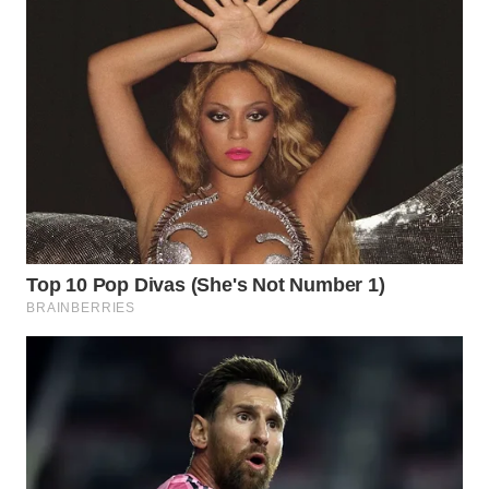
WN
NUSANTARA
WN
JOGJA
WN
JATIM
WN
BALI
WN
KALBAR
WN
KALTENG