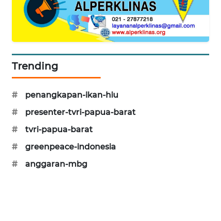
PORTAL
KONSUMEN
FORWAMKI
Trending
ALPERKLINAS
#
penangkapan-ikan-hiu
FORJASIDA
#
presenter-tvri-papua-barat
#
tvri-papua-barat
TAMBANG
NEWS
#
greenpeace-indonesia
#
anggaran-mbg
SITUNGIR
NEWS
SIDIKALANG
NEWS