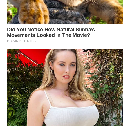
WN
PRIANGAN
TIMUR
WN
SEMARANG
WN
SOLO
WN
BOROBUDUR
WN
MADURA
WN
SURABAYA