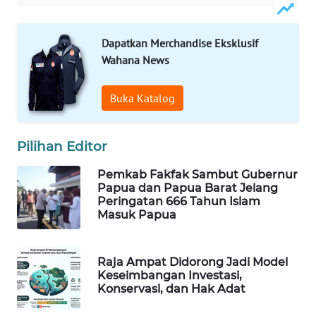
WAHANA
Dapatkan Merchandise Eksklusif
LISTRIK
Wahana News
WAHANA
Buka Katalog
TRAVEL
WAHANA
Pilihan Editor
TV
Pemkab Fakfak Sambut Gubernur
Papua dan Papua Barat Jelang
WAHANANEWS
Peringatan 666 Tahun Islam
ID
Masuk Papua
WAHANANEWS
CO ID
Raja Ampat Didorong Jadi Model
Keseimbangan Investasi,
Konservasi, dan Hak Adat
WAHANANEWS
NET