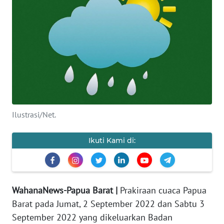
Informasi
INDEKS
BERITA
KONTAK
KAMI
INFO
Ilustrasi/Net.
IKLAN
Ikuti Kami di:
TENTANG
KAMI
PEDOMAN
WahanaNews-Papua Barat |
Prakiraan cuaca Papua
MEDIA
Barat pada Jumat, 2 September 2022 dan Sabtu 3
SIBER
September 2022 yang dikeluarkan Badan