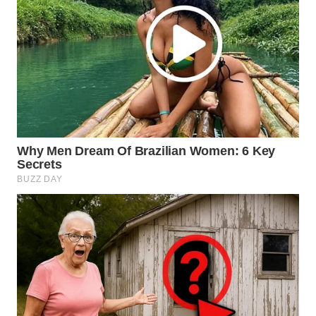
WN
TAPANULI
TENGAH
WN DELI
SERDANG
WN
TEBING
TINGGI
WN
PAKPAK
WN
KARAWANG
WN
BEKASI