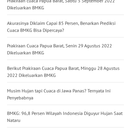
Prakiraan cuaca Papua Barat, Sabtu 3 September 2022
Dikeluarkan BMKG
WN
NUSANTARA
Akurasinya Diklaim Capai 85 Persen, Benarkan Prediksi
Cuaca BMKG Bisa Dipercaya?
WN
JOGJA
Prakiraan Cuaca Papua Barat, Senin 29 Agustus 2022
Dikeluarkan BMKG
WN
JATIM
Berikut Prakiraan Cuaca Papua Barat, Minggu 28 Agustus
2022 Dikeluarkan BMKG
WN
BALI
Musim Hujan tapi Cuaca di Jawa Panas? Ternyata Ini
Penyebabnya
WN
KALBAR
BMKG: 96,8 Persen Wilayah Indonesia Diguyur Hujan Saat
Nataru
WN
KALTENG