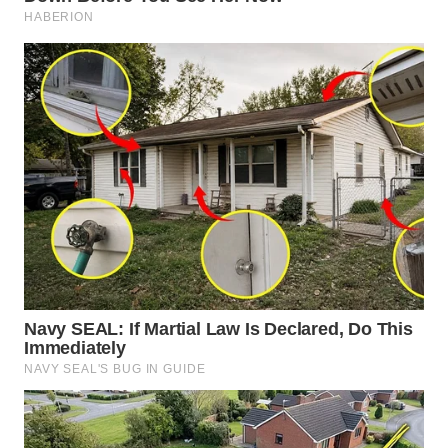
Wahana
Media
Group
WAHANA
NEWS
WAHANA
TANI
WAHANA
ADVOKAT
WAHANA
INFRASTRUKTUR
WAHANA
KONSUMEN