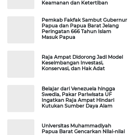
Keamanan dan Ketertiban
WAHANA
DESA
Pemkab Fakfak Sambut Gubernur
WISATA
Papua dan Papua Barat Jelang
Peringatan 666 Tahun Islam
Masuk Papua
LAPAK
WAHANA
Raja Ampat Didorong Jadi Model
Wahana
Keseimbangan Investasi,
Network
Konservasi, dan Hak Adat
KONSUMEN
Belajar dari Venezuela hingga
LISTRIK
Swedia, Pakar Pariwisata UF
Ingatkan Raja Ampat Hindari
MASYARAKAT
Kutukan Sumber Daya Alam
KELISTRIKAN
Universitas Muhammadiyah
WALINKI
Papua Barat Gencarkan Nilai-nilai
ID