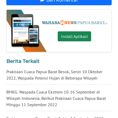
Beri Komentar
WN
BABEL
WN
Install Aplikasi
SUMBAR
WN
SUMSEL
Berita Terkait
WN
Prakiraan Cuaca Papua Barat Besok, Senin 10 Oktober
BENGKULU
2022, Waspada Potensi Hujan di Beberapa Wilayah
WN
BMKG: Waspada Cuaca Ekstrem 10-16 September di
LAMPUNG
Wilayah Indonesia, Berikut Prakiraan Cuaca Papua Barat
Minggu 11 September 2022
WN
JATENG