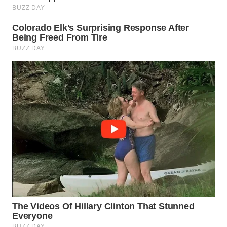
WN
MALUKU
WN
MALUT
WN
DAIRI
WN
DANAU
TOBA
WN
NIAS
WN
LANGKAT