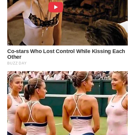
WN
PRIANGAN
TIMUR
WN
SEMARANG
WN
SOLO
WN
BOROBUDUR
WN
MADURA
WN
SURABAYA