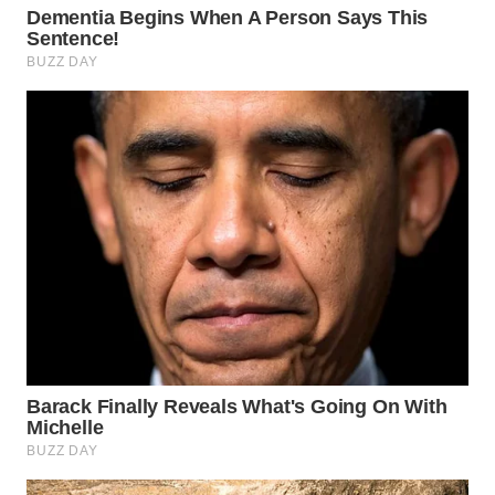
WN
SUMEDANG
WN
CIANJUR
WN
KEPULAUAN
SERIBU
WN
TANGERANG
WN
BINJAI
WN
CIREBON