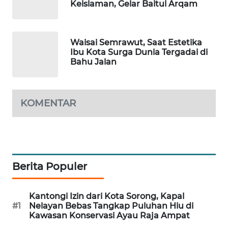
Keislaman, Gelar Baitul Arqam
MAWAKA
ID
Waisai Semrawut, Saat Estetika
Ibu Kota Surga Dunia Tergadai di
Bahu Jalan
MARTABAT
NET
PLN
KOMENTAR
WATCH
MKLI
Berita Populer
LPKKI
LKKI
Kantongi Izin dari Kota Sorong, Kapal
#1
Nelayan Bebas Tangkap Puluhan Hiu di
Kawasan Konservasi Ayau Raja Ampat
KOPEKLIN