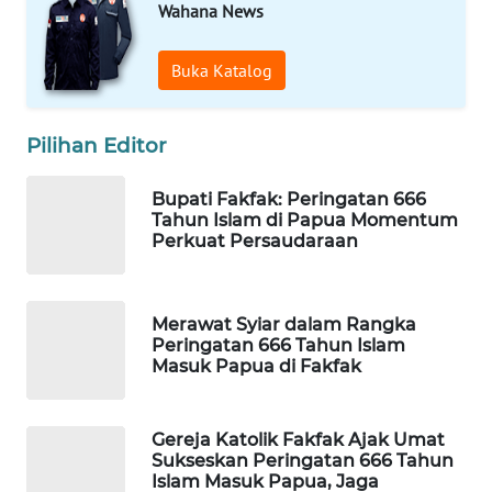
Wahana News
WAHANA
SPORT
Buka Katalog
WAHANA
Pilihan Editor
UMKM
Bupati Fakfak: Peringatan 666
WAHANA
Tahun Islam di Papua Momentum
SELEB
Perkuat Persaudaraan
WAHANA
PERSONA
Merawat Syiar dalam Rangka
Peringatan 666 Tahun Islam
Masuk Papua di Fakfak
WAHANA
OTOMOTIF
Gereja Katolik Fakfak Ajak Umat
WAHANA
Sukseskan Peringatan 666 Tahun
HEALTH
Islam Masuk Papua, Jaga