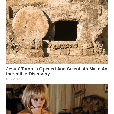
WN
INDRAMAYU
WN
KUNINGAN
WN
MAJALENGKA
WN
SUBANG
WN
SUKABUMI
WN
PURWAKARTA