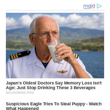
WN
KALTARA
WN
KALSEL
WN
KALTIM
WN
SULSEL
WN
GORONTALO
WN
SULUT