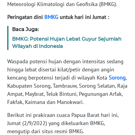
REDAKSI
Meteorologi Klimatologi dan Geofisika (BMKG).
Peringatan dini
BMKG
untuk hari ini Jumat :
KARIR
Baca Juga:
DISCLAIMER
BMKG: Potensi Hujan Lebat Guyur Sejumlah
Wilayah di Indonesia
Wahana
News
Waspada potensi hujan dengan intensitas sedang
Regional
hingga lebat disertai kilat/petir dengan angin
kencang berpotensi terjadi di wilayah Kota
Sorong
,
WN
SUMUT
Kabupaten Sorong, Tambrauw, Sorong Selatan, Raja
Ampat, Maybrat, Teluk Bintuni, Pegunungan Arfak,
WN
Fakfak, Kaimana dan Manokwari.
JAKARTA
Berikut ini prakiraan cuaca Papua Barat hari ini,
Jumat (2/9/2022) yang dikeluarkan BMKG,
WN
JABAR
mengutip dari situs resmi BMKG.