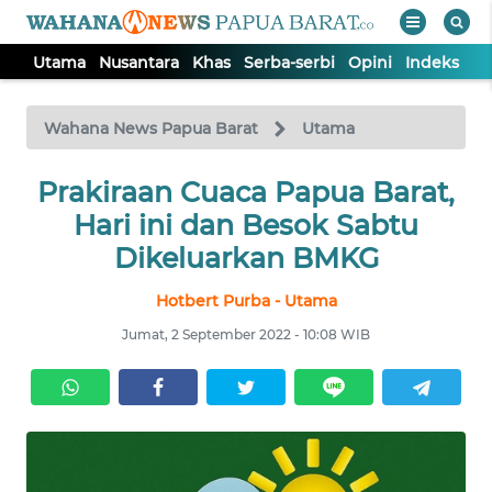
Utama
Nusantara
Khas
Serba-serbi
Opini
Indeks
WAHANA
Tutup
TV
Wahana News Papua Barat
Utama
UTAMA
Prakiraan Cuaca Papua Barat,
Hari ini dan Besok Sabtu
NUSANTARA
Dikeluarkan BMKG
Hotbert Purba - Utama
KHAS
Jumat, 2 September 2022 - 10:08 WIB
SERBA-
SERBI
OPINI