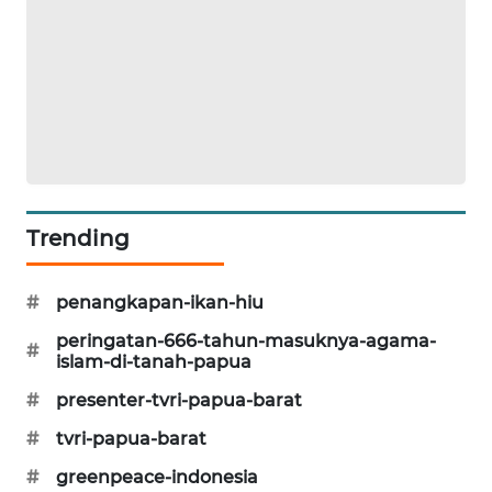
SIBARAGAS
NEWS
METRO
SIANTAR
NEWS
METRO
Trending
MEDAN
NEWS
#
penangkapan-ikan-hiu
METRO
peringatan-666-tahun-masuknya-agama-
#
JAKARTA
islam-di-tanah-papua
NEWS
#
presenter-tvri-papua-barat
#
tvri-papua-barat
KRT
NEWS
#
greenpeace-indonesia