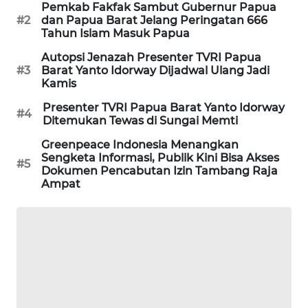
Pemkab Fakfak Sambut Gubernur Papua
#2
dan Papua Barat Jelang Peringatan 666
PORTAL
Tahun Islam Masuk Papua
KONSUMEN
Autopsi Jenazah Presenter TVRI Papua
#3
Barat Yanto Idorway Dijadwal Ulang Jadi
FORWAMKI
Kamis
Presenter TVRI Papua Barat Yanto Idorway
ALPERKLINAS
#4
Ditemukan Tewas di Sungai Memti
Greenpeace Indonesia Menangkan
FORJASIDA
Sengketa Informasi, Publik Kini Bisa Akses
#5
Dokumen Pencabutan Izin Tambang Raja
Ampat
TAMBANG
NEWS
SITUNGIR
NEWS
SIDIKALANG
NEWS