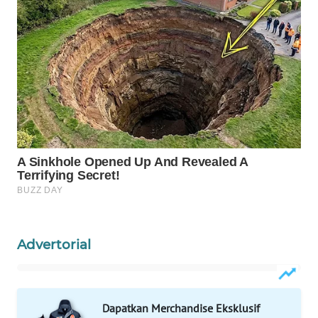
WAHANA
LISTRIK
WAHANA
TRAVEL
WAHANA
TV
WAHANANEWS
ID
WAHANANEWS
Advertorial
CO ID
WAHANANEWS
Dapatkan Merchandise Eksklusif
NET