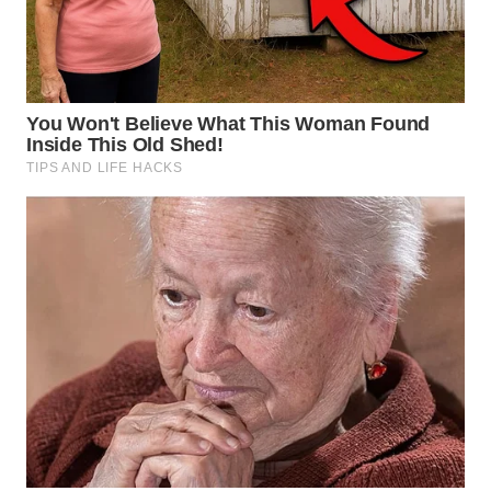
WN
BOGOR
WN
DEPOK
WN
TAPANULI
UTARA
WN
SAMOSIR
WN
PADANG
LAWAS