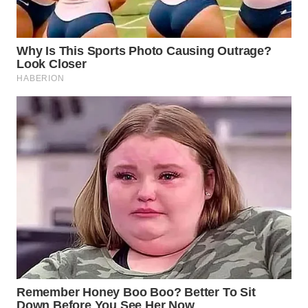
WN
NATUNA
WN
BINTAN
WN
MANDALIKA
WN
LIKUPANG
WN
LABUANBAJO
WN
BORNEO