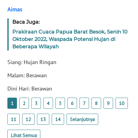
Aimas
WN
BANTEN
Baca Juga:
Prakiraan Cuaca Papua Barat Besok, Senin 10
WN
Oktober 2022, Waspada Potensi Hujan di
NTT
Beberapa Wilayah
WN
Siang: Hujan Ringan
KEPRI
Malam: Berawan
WN
PAPUA
Dini Hari: Berawan
WN
1
2
3
4
5
6
7
8
9
10
PAPUA
BARAT
11
12
13
14
Selanjutnya
WN
Lihat Semua
RIAU