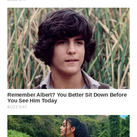
WN
TAPANULI
SELATAN
WN
TANJUNG
LESUNG
WN
KARO
WN
SIMALUNGUN
WN
LABUHANBATU