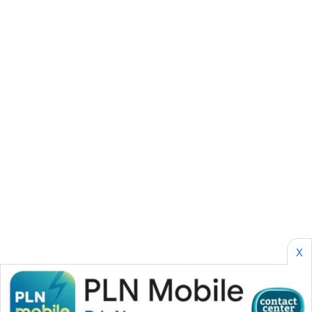
CILEUNGSI
NEWS
BERKAT
NEWS
BERAMPU
NEWS
ANUGERAH
NEWS
AKHLAK
ID
X
PERAPKI
NEWS