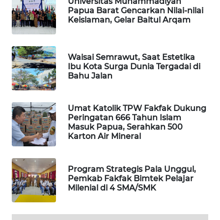
Universitas Muhammadiyah
Papua Barat Gencarkan Nilai-nilai
Keislaman, Gelar Baitul Arqam
WAHANA
LISTRIK
Waisai Semrawut, Saat Estetika
WAHANA
Ibu Kota Surga Dunia Tergadai di
TRAVEL
Bahu Jalan
WAHANA
TV
Umat Katolik TPW Fakfak Dukung
Peringatan 666 Tahun Islam
Masuk Papua, Serahkan 500
WAHANANEWS
Karton Air Mineral
ID
WAHANANEWS
Program Strategis Pala Unggul,
CO ID
Pemkab Fakfak Bimtek Pelajar
Milenial di 4 SMA/SMK
WAHANANEWS
NET