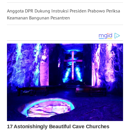
Anggota DPR Dukung Instruksi Presiden Prabowo Periksa
WN
Keamanan Bangunan Pesantren
BABEL
WN
SUMBAR
WN
SUMSEL
WN
BENGKULU
WN
LAMPUNG
WN
JATENG