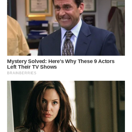
WN
MALUKU
WN
MALUT
WN
DAIRI
WN
DANAU
TOBA
WN
NIAS
WN
LANGKAT