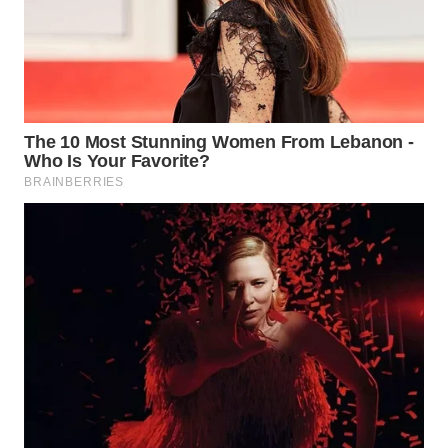
WN
PRIANGAN
TIMUR
WN
SEMARANG
WN
SOLO
WN
BOROBUDUR
WN
MADURA
WN
SURABAYA