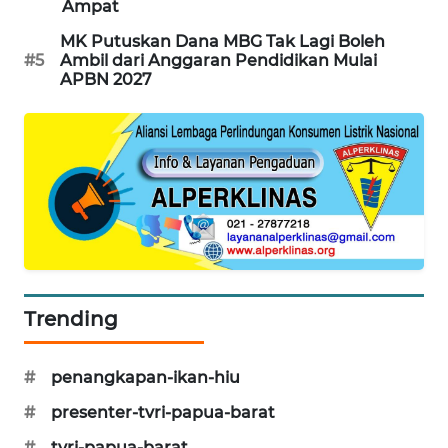
Ampat
WAHANA
MK Putuskan Dana MBG Tak Lagi Boleh
DESA
#5
Ambil dari Anggaran Pendidikan Mulai
WISATA
APBN 2027
LAPAK
WAHANA
Wahana
Network
KONSUMEN
LISTRIK
Trending
MASYARAKAT
KELISTRIKAN
#
penangkapan-ikan-hiu
#
presenter-tvri-papua-barat
WALINKI
ID
#
tvri-papua-barat