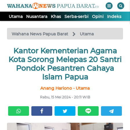
Utama
Nusantara
Khas
Serba-serbi
Opini
Indeks
WAHANA
Tutup
TV
Wahana News Papua Barat
Utama
UTAMA
Kantor Kementerian Agama
Kota Sorong Melepas 20 Santri
NUSANTARA
Pondok Pesantren Cahaya
Islam Papua
KHAS
Anang Hariono - Utama
Rabu, 15 Mei 2024 - 20:11 WIB
SERBA-
SERBI
OPINI