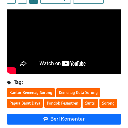
REDAKSI
KARIR
DISCLAIMER
Wahana
News
Regional
WN
SUMUT
Tag:
Kantor Kemenag Sorong
Kemenag Kota Sorong
WN
JAKARTA
Papua Barat Daya
Pondok Pesantren
Santri
Sorong
WN
Beri Komentar
JABAR