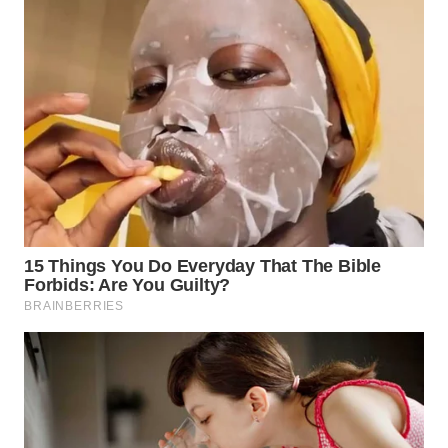
WN
BOGOR
WN
DEPOK
WN
TAPANULI
UTARA
WN
SAMOSIR
WN
PADANG
LAWAS