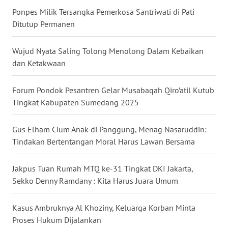
Ponpes Milik Tersangka Pemerkosa Santriwati di Pati
Ditutup Permanen
WN
SERAMBI
Wujud Nyata Saling Tolong Menolong Dalam Kebaikan
WN
dan Ketakwaan
JAMBI
Forum Pondok Pesantren Gelar Musabaqah Qiro’atil Kutub
WN
Tingkat Kabupaten Sumedang 2025
SULTRA
Gus Elham Cium Anak di Panggung, Menag Nasaruddin:
WN
Tindakan Bertentangan Moral Harus Lawan Bersama
NTB
Jakpus Tuan Rumah MTQ ke-31 Tingkat DKI Jakarta,
WN
Sekko Denny Ramdany : Kita Harus Juara Umum
SULTENG
Kasus Ambruknya Al Khoziny, Keluarga Korban Minta
WN
Proses Hukum Dijalankan
SULBAR