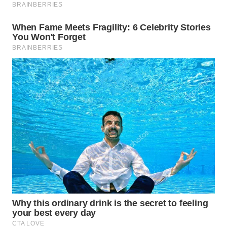
WN
NUSANTARA
WN
JOGJA
WN
JATIM
WN
BALI
WN
KALBAR
WN
KALTENG