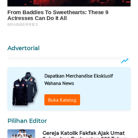
WN
NATUNA
WN
BINTAN
Advertorial
WN
MANDALIKA
Dapatkan Merchandise Eksklusif
WN
Wahana News
LIKUPANG
Buka Katalog
WN
LABUANBAJO
Pilihan Editor
WN
Gereja Katolik Fakfak Ajak Umat
BORNEO