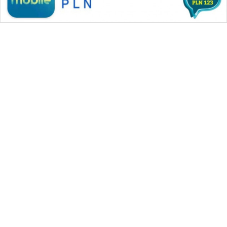
SONYA
ASA
NEWS
WAHANA MEDIA GROUP
|
|
|
WAHANA NEWS co
WAHANA TANI
WAHANA ADVOKAT
|
|
WAHANA INFRASTRUKTUR
WAHANA KONSUMEN
|
|
|
WAHANA LISTRIK
WAHANA TRAVEL
WAHANA TV
|
|
|
WAHANANEWS id
WAHANANEWS CO ID
WAHANANEWS NET
|
|
|
WAHANA SPORT ID
Wahana UMKM
Wahana Seleb
|
|
|
Wahana Persona
Wahana Otomotif
Wahana Health
|
Wahana Desa Wisata
Lapak Wahana