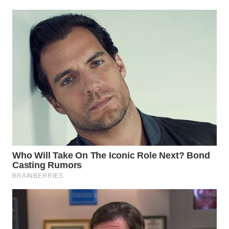
WN
KALTARA
WN
KALSEL
WN
KALTIM
WN
SULSEL
WN
GORONTALO
WN
SULUT