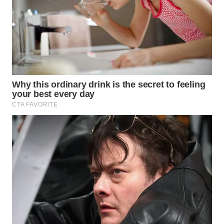
WN
SUMEDANG
WN
CIANJUR
WN
KEPULAUAN
SERIBU
WN
TANGERANG
WN
BINJAI
WN
CIREBON