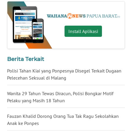
WN
BANTEN
Install Aplikasi
WN
NTT
WN
Berita Terkait
KEPRI
Polisi Tahan Kiai yang Ponpesnya Disegel Terkait Dugaan
WN
Pelecehan Seksual di Malang
PAPUA
Wanita 29 Tahun Tewas Diracun, Polisi Bongkar Motif
WN
Pelaku yang Masih 18 Tahun
PAPUA
BARAT
Fauzan Khalid Dorong Orang Tua Tak Ragu Sekolahkan
Anak ke Ponpes
WN
RIAU