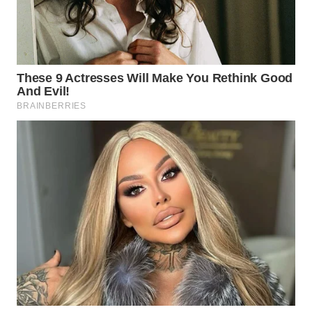
WN
TAPANULI
SELATAN
WN
TANJUNG
LESUNG
WN
KARO
WN
SIMALUNGUN
WN
LABUHANBATU