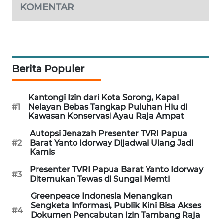
KOMENTAR
WAHANA
SPORT
WAHANA
UMKM
Berita Populer
WAHANA
Kantongi Izin dari Kota Sorong, Kapal
SELEB
#1
Nelayan Bebas Tangkap Puluhan Hiu di
Kawasan Konservasi Ayau Raja Ampat
WAHANA
Autopsi Jenazah Presenter TVRI Papua
PERSONA
#2
Barat Yanto Idorway Dijadwal Ulang Jadi
Kamis
WAHANA
Presenter TVRI Papua Barat Yanto Idorway
#3
OTOMOTIF
Ditemukan Tewas di Sungai Memti
Greenpeace Indonesia Menangkan
WAHANA
Sengketa Informasi, Publik Kini Bisa Akses
#4
HEALTH
Dokumen Pencabutan Izin Tambang Raja