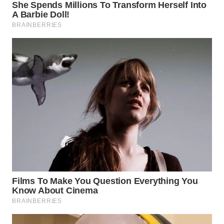
WN
TAPANULI
TENGAH
WN DELI
SERDANG
WN
TEBING
TINGGI
WN
PAKPAK
WN
KARAWANG
WN
BEKASI