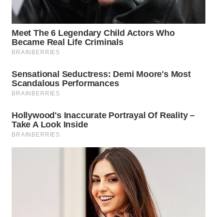
WN
INDRAMAYU
WN
KUNINGAN
WN
MAJALENGKA
WN
SUBANG
WN
SUKABUMI
WN
PURWAKARTA