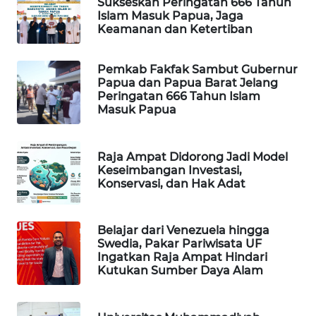
Sukseskan Peringatan 666 Tahun
Islam Masuk Papua, Jaga
Wahana
Keamanan dan Ketertiban
Media
Group
Pemkab Fakfak Sambut Gubernur
Papua dan Papua Barat Jelang
WAHANA
Peringatan 666 Tahun Islam
NEWS
Masuk Papua
WAHANA
TANI
Raja Ampat Didorong Jadi Model
Keseimbangan Investasi,
Konservasi, dan Hak Adat
WAHANA
ADVOKAT
Belajar dari Venezuela hingga
WAHANA
Swedia, Pakar Pariwisata UF
Ingatkan Raja Ampat Hindari
INFRASTRUKTUR
Kutukan Sumber Daya Alam
WAHANA
KONSUMEN