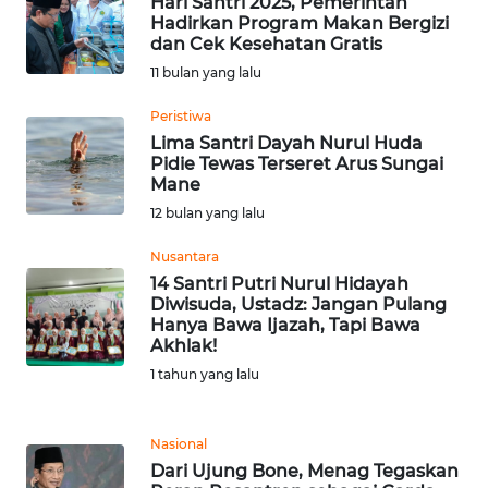
Hari Santri 2025, Pemerintah
Hadirkan Program Makan Bergizi
dan Cek Kesehatan Gratis
WN
BABEL
11 bulan yang lalu
Peristiwa
WN
Lima Santri Dayah Nurul Huda
SUMBAR
Pidie Tewas Terseret Arus Sungai
Mane
WN
12 bulan yang lalu
SUMSEL
Nusantara
14 Santri Putri Nurul Hidayah
WN
Diwisuda, Ustadz: Jangan Pulang
BENGKULU
Hanya Bawa Ijazah, Tapi Bawa
Akhlak!
WN
1 tahun yang lalu
LAMPUNG
Nasional
WN
Dari Ujung Bone, Menag Tegaskan
JATENG