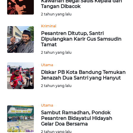
Kawanan Begal Sadis Kepala dan
WN
Tangan Dibacok
TAPANULI
2 tahun yang lalu
TENGAH
Kriminal
WN DELI
Pesantren Ditutup, Santri
SERDANG
Dipulangkan Karir Gus Samsudin
Tamat
2 tahun yang lalu
WN
TEBING
Utama
TINGGI
Diskar PB Kota Bandung Temukan
Jenazah Dua Santri yang Hanyut
WN
2 tahun yang lalu
PAKPAK
WN
Utama
KARAWANG
Sambut Ramadhan, Pondok
Pesantren Bidayatul Hidayah
Gelar Doa Bersama
WN
2 tahun yang lalu
BEKASI