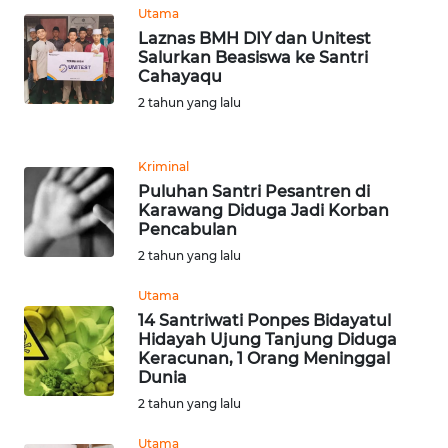
Utama
WN
Laznas BMH DIY dan Unitest
MALUKU
Salurkan Beasiswa ke Santri
Cahayaqu
2 tahun yang lalu
WN
MALUT
Kriminal
WN
Puluhan Santri Pesantren di
DAIRI
Karawang Diduga Jadi Korban
Pencabulan
WN
2 tahun yang lalu
DANAU
Utama
TOBA
14 Santriwati Ponpes Bidayatul
Hidayah Ujung Tanjung Diduga
WN
Keracunan, 1 Orang Meninggal
NIAS
Dunia
2 tahun yang lalu
WN
Utama
LANGKAT