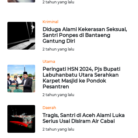
2 tahun yang lalu
WN
KALTARA
Kriminal
Diduga Alami Kekerasan Seksual,
WN
Santri Ponpes di Bantaeng
KALSEL
Gantung Diri
2 tahun yang lalu
WN
Utama
KALTIM
Peringati HSN 2024, Pjs Bupati
Labuhanbatu Utara Serahkan
WN
Karpet Masjid ke Pondok
SULSEL
Pesantren
2 tahun yang lalu
WN
Daerah
GORONTALO
Tragis, Santri di Aceh Alami Luka
Serius Usai Disiram Air Cabai
WN
2 tahun yang lalu
SULUT