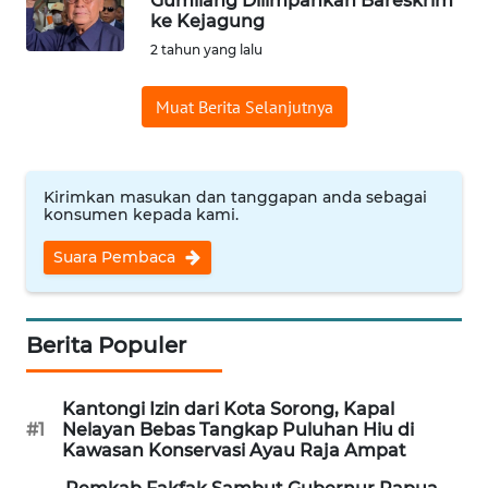
Gumilang Dilimpahkan Bareskrim
ke Kejagung
WN
2 tahun yang lalu
INDRAMAYU
Muat Berita Selanjutnya
WN
KUNINGAN
Kirimkan masukan dan tanggapan anda sebagai
WN
konsumen kepada kami.
MAJALENGKA
Suara Pembaca
WN
SUBANG
Berita Populer
WN
SUKABUMI
Kantongi Izin dari Kota Sorong, Kapal
#1
Nelayan Bebas Tangkap Puluhan Hiu di
WN
Kawasan Konservasi Ayau Raja Ampat
PURWAKARTA