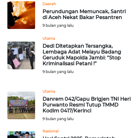
Daerah
Perundungan Memuncak, Santri
WN
di Aceh Nekat Bakar Pesantren
SERAMBI
9 bulan yang lalu
WN
Utama
JAMBI
Dedi Ditetapkan Tersangka,
Lembaga Adat Melayu Badang
Geruduk Mapolda Jambi: “Stop
WN
Kriminalisasi Petani !”
SULTRA
9 bulan yang lalu
WN
NTB
Utama
Danrem 042/Gapu Brigjen TNI Heri
Purwanto Resmi Tutup TMMD
WN
Kodim 0417/Kerinci
SULTENG
9 bulan yang lalu
WN
Nasional
SULBAR