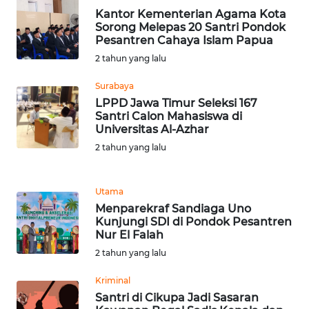
Kantor Kementerian Agama Kota
Sorong Melepas 20 Santri Pondok
WN
Pesantren Cahaya Islam Papua
TAPANULI
2 tahun yang lalu
SELATAN
Surabaya
WN
LPPD Jawa Timur Seleksi 167
TANJUNG
Santri Calon Mahasiswa di
Universitas Al-Azhar
LESUNG
2 tahun yang lalu
WN
KARO
Utama
Menparekraf Sandiaga Uno
WN
Kunjungi SDI di Pondok Pesantren
SIMALUNGUN
Nur El Falah
2 tahun yang lalu
WN
Kriminal
LABUHANBATU
Santri di Cikupa Jadi Sasaran