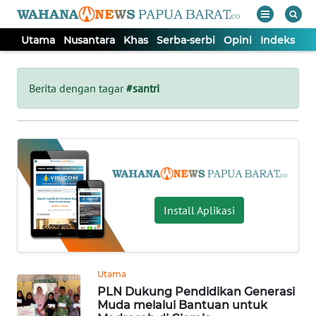
Utama
Nusantara
Khas
Serba-serbi
Opini
Indeks
WAHANA
Tutup
TV
Berita dengan tagar
#santri
UTAMA
NUSANTARA
KHAS
Install Aplikasi
SERBA-
SERBI
Utama
PLN Dukung Pendidikan Generasi
OPINI
Muda melalui Bantuan untuk