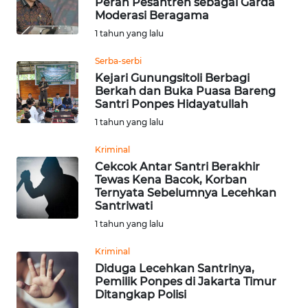
Peran Pesantren sebagai Garda
Moderasi Beragama
WN
1 tahun yang lalu
NUSANTARA
Serba-serbi
Kejari Gunungsitoli Berbagi
WN
Berkah dan Buka Puasa Bareng
JOGJA
Santri Ponpes Hidayatullah
1 tahun yang lalu
WN
JATIM
Kriminal
Cekcok Antar Santri Berakhir
Tewas Kena Bacok, Korban
WN
Ternyata Sebelumnya Lecehkan
BALI
Santriwati
1 tahun yang lalu
WN
KALBAR
Kriminal
Diduga Lecehkan Santrinya,
Pemilik Ponpes di Jakarta Timur
WN
Ditangkap Polisi
KALTENG