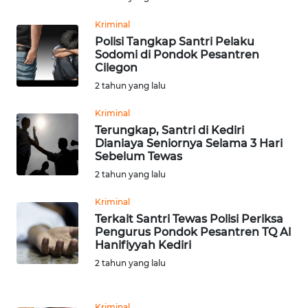
Kriminal
WN
Polisi Tangkap Santri Pelaku
BOGOR
Sodomi di Pondok Pesantren
Cilegon
2 tahun yang lalu
WN
DEPOK
Kriminal
Terungkap, Santri di Kediri
WN
Dianiaya Seniornya Selama 3 Hari
TAPANULI
Sebelum Tewas
UTARA
2 tahun yang lalu
Kriminal
WN
SAMOSIR
Terkait Santri Tewas Polisi Periksa
Pengurus Pondok Pesantren TQ Al
Hanifiyyah Kediri
WN
2 tahun yang lalu
PADANG
LAWAS
Kriminal