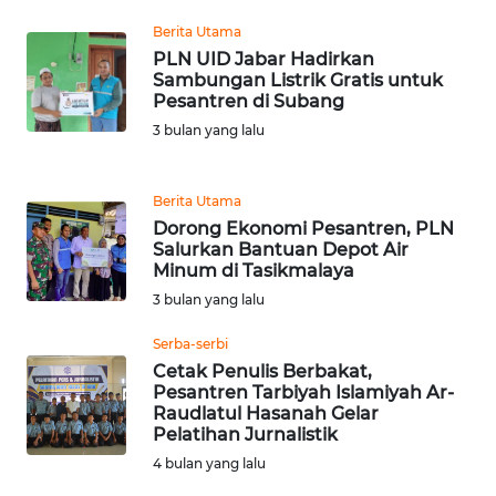
Berita Utama
WN
PLN UID Jabar Hadirkan
BANTEN
Sambungan Listrik Gratis untuk
Pesantren di Subang
WN
3 bulan yang lalu
NTT
WN
Berita Utama
KEPRI
Dorong Ekonomi Pesantren, PLN
Salurkan Bantuan Depot Air
Minum di Tasikmalaya
WN
3 bulan yang lalu
PAPUA
Serba-serbi
WN
Cetak Penulis Berbakat,
PAPUA
Pesantren Tarbiyah Islamiyah Ar-
BARAT
Raudlatul Hasanah Gelar
Pelatihan Jurnalistik
4 bulan yang lalu
WN
RIAU