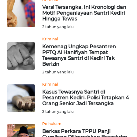
WN
Versi Tersangka, Ini Kronologi dan
SUMEDANG
Motif Penganiayaan Santri Kediri
Hingga Tewas
2 tahun yang lalu
WN
CIANJUR
Kriminal
Kemenag Ungkap Pesantren
WN
PPTQ Al Hanifiyah Tempat
KEPULAUAN
Tewasnya Santri di Kediri Tak
SERIBU
Berizin
2 tahun yang lalu
WN
Kriminal
TANGERANG
Kasus Tewasnya Santri di
Pesantren Kediri, Polisi Tetapkan 4
WN
Orang Senior Jadi Tersangka
BINJAI
2 tahun yang lalu
Polhukam
WN
CIREBON
Berkas Perkara TPPU Panji