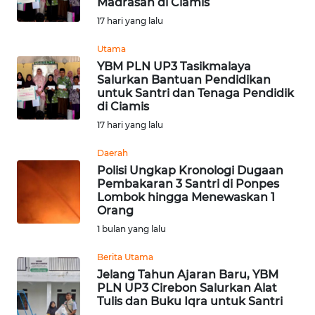
Madrasah di Ciamis
Informasi
17 hari yang lalu
INDEKS
Utama
BERITA
YBM PLN UP3 Tasikmalaya
Salurkan Bantuan Pendidikan
untuk Santri dan Tenaga Pendidik
KONTAK
di Ciamis
KAMI
17 hari yang lalu
INFO
Daerah
IKLAN
Polisi Ungkap Kronologi Dugaan
Pembakaran 3 Santri di Ponpes
Lombok hingga Menewaskan 1
TENTANG
Orang
KAMI
1 bulan yang lalu
PEDOMAN
Berita Utama
MEDIA
Jelang Tahun Ajaran Baru, YBM
SIBER
PLN UP3 Cirebon Salurkan Alat
Tulis dan Buku Iqra untuk Santri