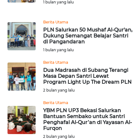
1 bulan yang lalu
REDAKSI
KARIR
Berita Utama
PLN Salurkan 50 Mushaf Al-Qur'an,
Dukung Semangat Belajar Santri
DISCLAIMER
di Pangandaran
1 bulan yang lalu
Wahana
News
Berita Utama
Regional
Dua Madrasah di Subang Terangi
Masa Depan Santri Lewat
WN
Program Light Up The Dream PLN
SUMUT
2 bulan yang lalu
Berita Utama
WN
YBM PLN UP3 Bekasi Salurkan
JAKARTA
Bantuan Sembako untuk Santri
Penghafal Al-Qur’an di Yayasan Al-
WN
Furqon
JABAR
2 bulan yang lalu