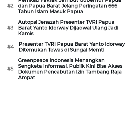
Pemkab Fakfak Sambut Gubernur Papua
#2
dan Papua Barat Jelang Peringatan 666
WN
Tahun Islam Masuk Papua
PRIANGAN
TIMUR
Autopsi Jenazah Presenter TVRI Papua
#3
Barat Yanto Idorway Dijadwal Ulang Jadi
Kamis
WN
SEMARANG
Presenter TVRI Papua Barat Yanto Idorway
#4
Ditemukan Tewas di Sungai Memti
WN
Greenpeace Indonesia Menangkan
Sengketa Informasi, Publik Kini Bisa Akses
SOLO
#5
Dokumen Pencabutan Izin Tambang Raja
Ampat
WN
BOROBUDUR
WN
MADURA
WN
SURABAYA