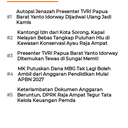
REDAKSI
Autopsi Jenazah Presenter TVRI Papua
#1
Barat Yanto Idorway Dijadwal Ulang Jadi
KARIR
Kamis
Kantongi Izin dari Kota Sorong, Kapal
DISCLAIMER
#2
Nelayan Bebas Tangkap Puluhan Hiu di
Kawasan Konservasi Ayau Raja Ampat
Wahana
Presenter TVRI Papua Barat Yanto Idorway
News
#3
Ditemukan Tewas di Sungai Memti
Regional
MK Putuskan Dana MBG Tak Lagi Boleh
WN
#4
Ambil dari Anggaran Pendidikan Mulai
APBN 2027
SUMUT
Keterlambatan Dokumen Anggaran
#5
Beruntun, DPRK Raja Ampat Tegur Tata
WN
Kelola Keuangan Pemda
JAKARTA
WN
JABAR