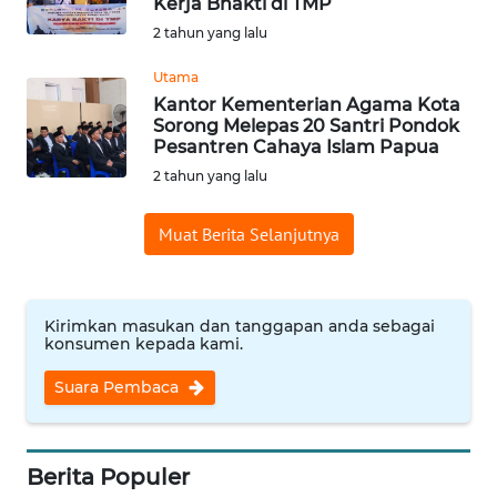
Kerja Bhakti di TMP
Informasi
2 tahun yang lalu
INDEKS
Utama
BERITA
Kantor Kementerian Agama Kota
Sorong Melepas 20 Santri Pondok
Pesantren Cahaya Islam Papua
KONTAK
2 tahun yang lalu
KAMI
Muat Berita Selanjutnya
INFO
IKLAN
TENTANG
Kirimkan masukan dan tanggapan anda sebagai
konsumen kepada kami.
KAMI
Suara Pembaca
PEDOMAN
MEDIA
SIBER
Berita Populer