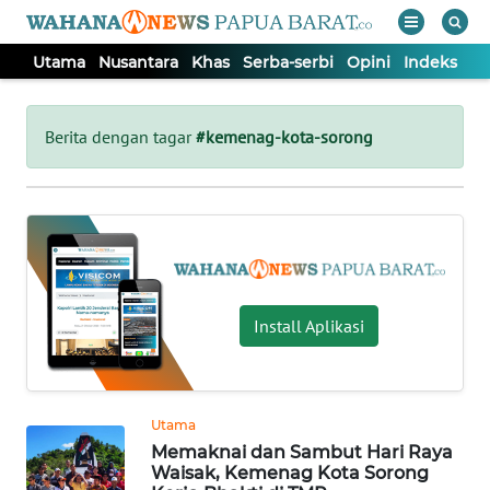
Utama
Nusantara
Khas
Serba-serbi
Opini
Indeks
WAHANA
Tutup
TV
Berita dengan tagar
#kemenag-kota-sorong
UTAMA
NUSANTARA
KHAS
Install Aplikasi
SERBA-
SERBI
Utama
Memaknai dan Sambut Hari Raya
OPINI
Waisak, Kemenag Kota Sorong