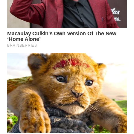
WN
PRIANGAN
TIMUR
WN
SEMARANG
WN
SOLO
WN
BOROBUDUR
WN
MADURA
WN
SURABAYA