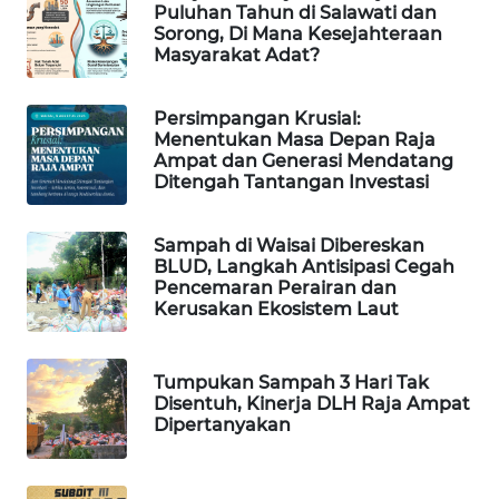
Puluhan Tahun di Salawati dan
Sorong, Di Mana Kesejahteraan
Masyarakat Adat?
MAWAKA
ID
Persimpangan Krusial:
MARTABAT
Menentukan Masa Depan Raja
Ampat dan Generasi Mendatang
NET
Ditengah Tantangan Investasi
PLN
WATCH
Sampah di Waisai Dibereskan
BLUD, Langkah Antisipasi Cegah
Pencemaran Perairan dan
MKLI
Kerusakan Ekosistem Laut
LPKKI
Tumpukan Sampah 3 Hari Tak
Disentuh, Kinerja DLH Raja Ampat
LKKI
Dipertanyakan
KOPEKLIN