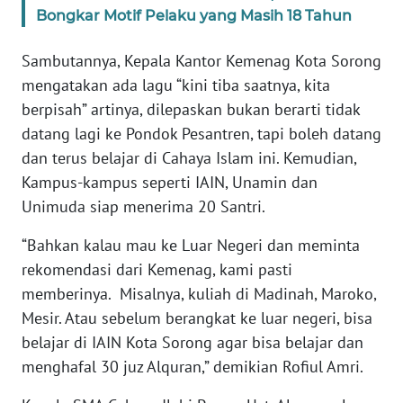
Bongkar Motif Pelaku yang Masih 18 Tahun
WN
BANTEN
Sambutannya, Kepala Kantor Kemenag Kota Sorong
mengatakan ada lagu “kini tiba saatnya, kita
WN
berpisah” artinya, dilepaskan bukan berarti tidak
NTT
datang lagi ke Pondok Pesantren, tapi boleh datang
dan terus belajar di Cahaya Islam ini. Kemudian,
WN
Kampus-kampus seperti IAIN, Unamin dan
KEPRI
Unimuda siap menerima 20 Santri.
WN
“Bahkan kalau mau ke Luar Negeri dan meminta
PAPUA
rekomendasi dari Kemenag, kami pasti
memberinya. Misalnya, kuliah di Madinah, Maroko,
WN
PAPUA
Mesir. Atau sebelum berangkat ke luar negeri, bisa
BARAT
belajar di IAIN Kota Sorong agar bisa belajar dan
menghafal 30 juz Alquran,” demikian Rofiul Amri.
WN
RIAU