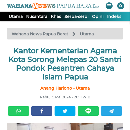
Utama
Nusantara
Khas
Serba-serbi
Opini
Indeks
WAHANA
Tutup
TV
Wahana News Papua Barat
Utama
UTAMA
Kantor Kementerian Agama
Kota Sorong Melepas 20 Santri
NUSANTARA
Pondok Pesantren Cahaya
Islam Papua
KHAS
Anang Hariono - Utama
Rabu, 15 Mei 2024 - 20:11 WIB
SERBA-
SERBI
OPINI