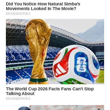
WN
NATUNA
WN
BINTAN
WN
MANDALIKA
WN
LIKUPANG
WN
LABUANBAJO
WN
BORNEO