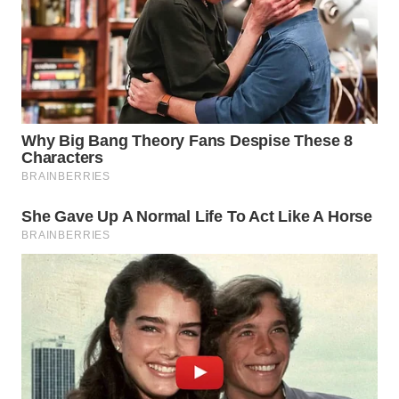
WN
TAPANULI
SELATAN
WN
TANJUNG
LESUNG
WN
KARO
WN
SIMALUNGUN
WN
LABUHANBATU