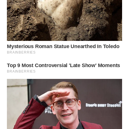
WN
INDRAMAYU
WN
KUNINGAN
WN
MAJALENGKA
WN
SUBANG
WN
SUKABUMI
WN
PURWAKARTA