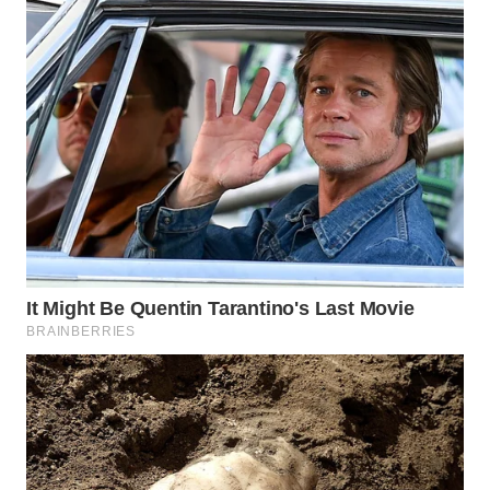
WN
SUMEDANG
WN
CIANJUR
WN
KEPULAUAN
SERIBU
WN
TANGERANG
WN
BINJAI
WN
CIREBON