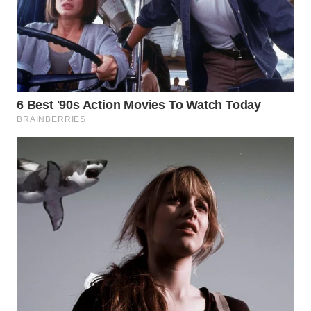
WAHANA
LISTRIK
WAHANA
TRAVEL
WAHANA
TV
WAHANANEWS
ID
WAHANANEWS
CO ID
WAHANANEWS
NET