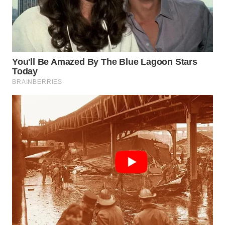
WN
TAPANULI
TENGAH
WN DELI
SERDANG
WN
TEBING
TINGGI
WN
PAKPAK
WN
KARAWANG
WN
BEKASI