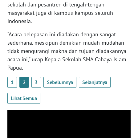
sekolah dan pesantren di tengah-tengah
masyarakat juga di kampus-kampus seluruh
WN
BABEL
Indonesia.
“Acara pelepasan ini diadakan dengan sangat
WN
sederhana, meskipun demikian mudah-mudahan
SUMBAR
tidak mengurangi makna dan tujuan diadakannya
acara ini,” ucap Kepala Sekolah SMA Cahaya Islam
WN
SUMSEL
Papua.
1
2
3
Sebelumnya
Selanjutnya
WN
BENGKULU
Lihat Semua
WN
LAMPUNG
WN
JATENG