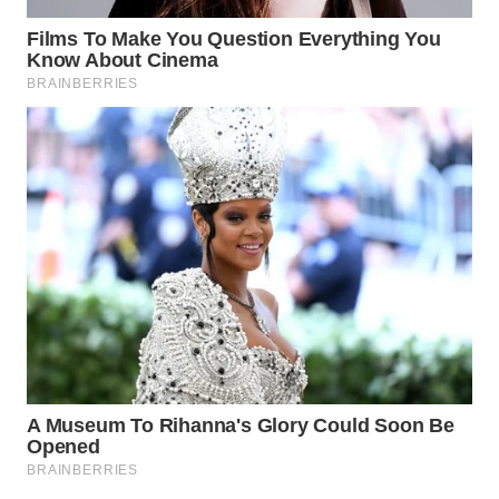
WAHANA
SPORT
WAHANA
UMKM
WAHANA
SELEB
WAHANA
PERSONA
WAHANA
OTOMOTIF
WAHANA
HEALTH