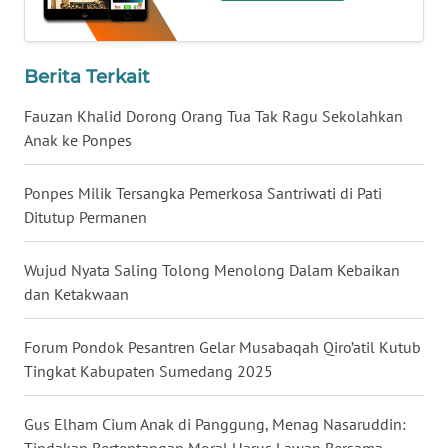
WN
KALTARA
Berita Terkait
WN
Fauzan Khalid Dorong Orang Tua Tak Ragu Sekolahkan
KALSEL
Anak ke Ponpes
WN
Ponpes Milik Tersangka Pemerkosa Santriwati di Pati
KALTIM
Ditutup Permanen
WN
Wujud Nyata Saling Tolong Menolong Dalam Kebaikan
SULSEL
dan Ketakwaan
WN
Forum Pondok Pesantren Gelar Musabaqah Qiro’atil Kutub
GORONTALO
Tingkat Kabupaten Sumedang 2025
WN
Gus Elham Cium Anak di Panggung, Menag Nasaruddin:
SULUT