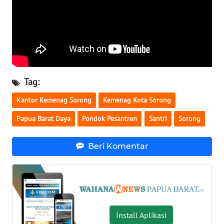
WN
NUSANTARA
WN
JOGJA
Tag:
WN
Kantor Kemenag Sorong
Kemenag Kota Sorong
JATIM
Papua Barat Daya
Pondok Pesantren
Santri
Sorong
WN
BALI
Beri Komentar
WN
KALBAR
WN
Install Aplikasi
KALTENG