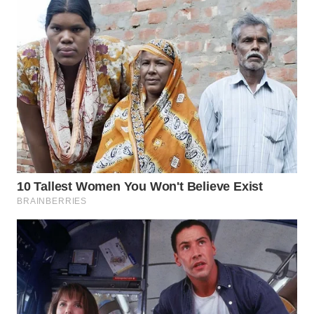
Wahana
Media
Group
WAHANA
NEWS
WAHANA
TANI
WAHANA
ADVOKAT
WAHANA
INFRASTRUKTUR
WAHANA
KONSUMEN