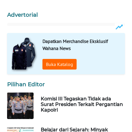
WAHANA
Advertorial
DESA
WISATA
LAPAK
Dapatkan Merchandise Eksklusif
WAHANA
Wahana News
Wahana
Buka Katalog
Network
KONSUMEN
Pilihan Editor
LISTRIK
Komisi III Tegaskan Tidak ada
MASYARAKAT
Surat Presiden Terkait Pergantian
KELISTRIKAN
Kapolri
WALINKI
Belajar dari Sejarah: Minyak
ID