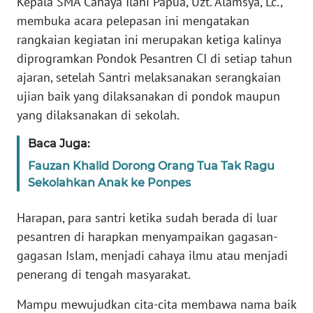
Kepala SMA Cahaya Ilahi Papua, Uzt. Alamsya, Lc.,
membuka acara pelepasan ini mengatakan
WN
rangkaian kegiatan ini merupakan ketiga kalinya
SERAMBI
diprogramkan Pondok Pesantren CI di setiap tahun
ajaran, setelah Santri melaksanakan serangkaian
WN
ujian baik yang dilaksanakan di pondok maupun
JAMBI
yang dilaksanakan di sekolah.
WN
Baca Juga:
SULTRA
Fauzan Khalid Dorong Orang Tua Tak Ragu
Sekolahkan Anak ke Ponpes
WN
NTB
Harapan, para santri ketika sudah berada di luar
pesantren di harapkan menyampaikan gagasan-
WN
gagasan Islam, menjadi cahaya ilmu atau menjadi
SULTENG
penerang di tengah masyarakat.
WN
Mampu mewujudkan cita-cita membawa nama baik
SULBAR