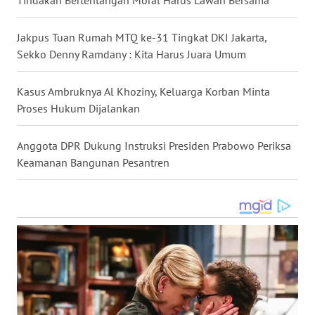
Tindakan Bertentangan Moral Harus Lawan Bersama
WN
Jakpus Tuan Rumah MTQ ke-31 Tingkat DKI Jakarta,
MALUKU
Sekko Denny Ramdany : Kita Harus Juara Umum
WN
MALUT
Kasus Ambruknya Al Khoziny, Keluarga Korban Minta
Proses Hukum Dijalankan
WN
DAIRI
Anggota DPR Dukung Instruksi Presiden Prabowo Periksa
Keamanan Bangunan Pesantren
WN
DANAU
TOBA
WN
NIAS
WN
LANGKAT