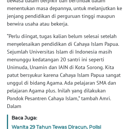
dewasa dalam berpikir dan bertindak dalam
REDAKSI
menentukan masa depannya, untuk melanjutkan ke
jenjang pendidikan di perguruan tinggi maupun
KARIR
berwira usaha atau bekerja.
DISCLAIMER
“Perlu diingat, tugas kalian belum selesai setelah
menyelesaikan pendidikan di Cahaya Islam Papua.
Wahana
Sejumlah Universitas Islam di Indonesia masih
News
menunggu kedatangan 20 santri ini seperti
Regional
Unimuda, Unamin dan IAIN di Kota Sorong. Kita
WN
patut bersyukur karena Cahaya Islam Papua sangat
SUMUT
unggul di bidang Agama. Ada pelajaran SMA dan
pelajaran Agama plus. Inilah yang dilakukan
WN
Pondok Pesantren Cahaya Islam,” tambah Amri.
JAKARTA
Dalam
WN
Baca Juga:
JABAR
Wanita 29 Tahun Tewas Diracun, Polisi