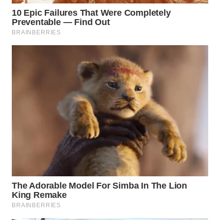
WN
BOGOR
WN
DEPOK
WN
TAPANULI
UTARA
WN
SAMOSIR
WN
PADANG
LAWAS