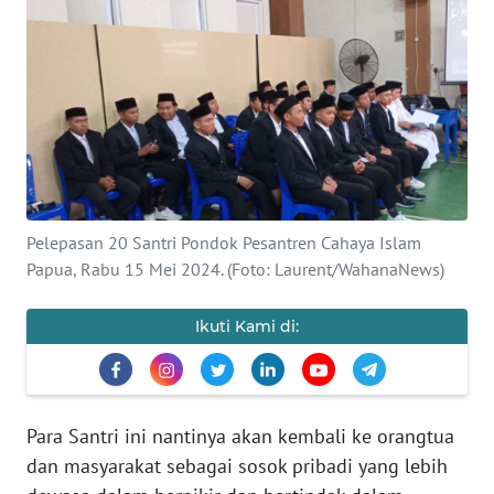
Informasi
INDEKS
BERITA
KONTAK
KAMI
INFO
Pelepasan 20 Santri Pondok Pesantren Cahaya Islam
IKLAN
Papua, Rabu 15 Mei 2024. (Foto: Laurent/WahanaNews)
TENTANG
Ikuti Kami di:
KAMI
PEDOMAN
MEDIA
Para Santri ini nantinya akan kembali ke orangtua
SIBER
dan masyarakat sebagai sosok pribadi yang lebih