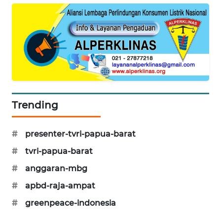
KARING
NEWS
JURNAL
MARITIM
HUMBANG
NEWS
Trending
GARONGGANG
#
presenter-tvri-papua-barat
NEWS
#
tvri-papua-barat
FISUELRI
#
anggaran-mbg
ID
#
apbd-raja-ampat
ENERGI
#
greenpeace-indonesia
NEWS