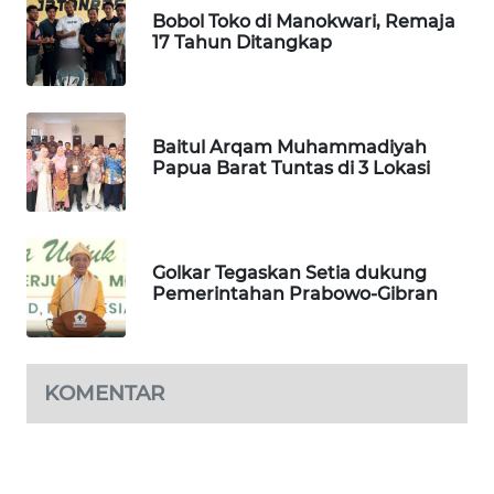
Bobol Toko di Manokwari, Remaja
PORTAL
17 Tahun Ditangkap
KONSUMEN
FORWAMKI
Baitul Arqam Muhammadiyah
Papua Barat Tuntas di 3 Lokasi
ALPERKLINAS
FORJASIDA
Golkar Tegaskan Setia dukung
Pemerintahan Prabowo-Gibran
TAMBANG
NEWS
SITUNGIR
KOMENTAR
NEWS
SIDIKALANG
NEWS