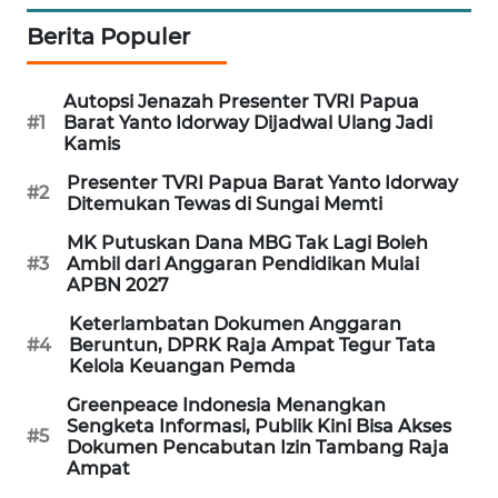
Berita Populer
SIBARAGAS
NEWS
Autopsi Jenazah Presenter TVRI Papua
#1
Barat Yanto Idorway Dijadwal Ulang Jadi
METRO
Kamis
SIANTAR
NEWS
Presenter TVRI Papua Barat Yanto Idorway
#2
Ditemukan Tewas di Sungai Memti
METRO
MK Putuskan Dana MBG Tak Lagi Boleh
MEDAN
#3
Ambil dari Anggaran Pendidikan Mulai
NEWS
APBN 2027
Keterlambatan Dokumen Anggaran
METRO
#4
Beruntun, DPRK Raja Ampat Tegur Tata
JAKARTA
Kelola Keuangan Pemda
NEWS
Greenpeace Indonesia Menangkan
Sengketa Informasi, Publik Kini Bisa Akses
#5
Dokumen Pencabutan Izin Tambang Raja
KRT
Ampat
NEWS