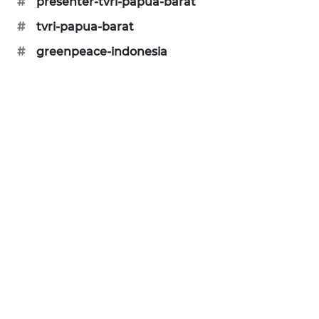
#
presenter-tvri-papua-barat
CILEUNGSI
#
tvri-papua-barat
NEWS
#
greenpeace-indonesia
BERKAT
NEWS
BERAMPU
NEWS
ANUGERAH
NEWS
AKHLAK
ID
PERAPKI
NEWS