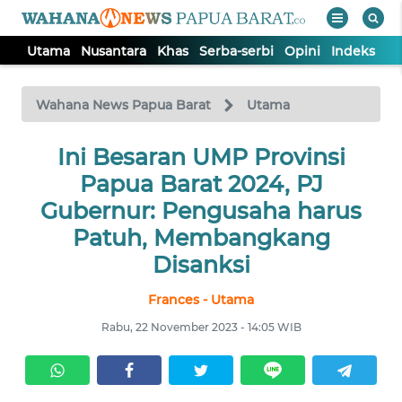
Utama
Nusantara
Khas
Serba-serbi
Opini
Indeks
WAHANA
Tutup
TV
Wahana News Papua Barat
Utama
UTAMA
Ini Besaran UMP Provinsi
Papua Barat 2024, PJ
NUSANTARA
Gubernur: Pengusaha harus
Patuh, Membangkang
KHAS
Disanksi
Frances - Utama
SERBA-
SERBI
Rabu, 22 November 2023 - 14:05 WIB
OPINI