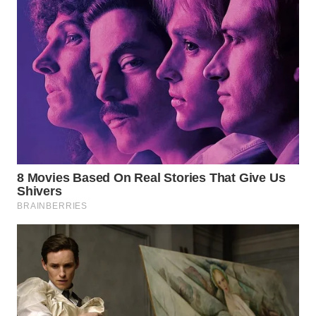
Wahana
Media
Group
WAHANA
NEWS
WAHANA
TANI
WAHANA
ADVOKAT
WAHANA
INFRASTRUKTUR
WAHANA
KONSUMEN