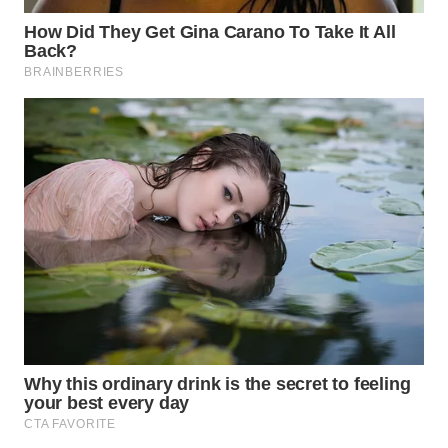
WN
PRIANGAN
TIMUR
WN
SEMARANG
WN
SOLO
WN
BOROBUDUR
WN
MADURA
WN
SURABAYA