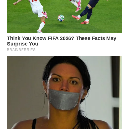
WN
INDRAMAYU
WN
KUNINGAN
WN
MAJALENGKA
WN
SUBANG
WN
SUKABUMI
WN
PURWAKARTA