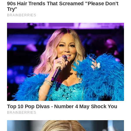
WN
BOGOR
WN
DEPOK
WN
TAPANULI
UTARA
WN
SAMOSIR
WN
PADANG
LAWAS