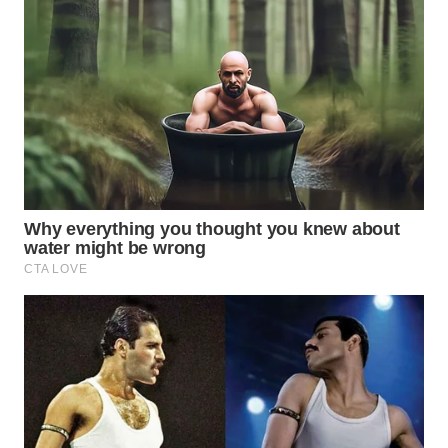
WN
TAPANULI
SELATAN
WN
TANJUNG
LESUNG
WN
KARO
WN
SIMALUNGUN
WN
LABUHANBATU