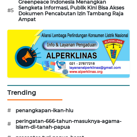
Greenpeace Indonesia Menangkan
Sengketa Informasi, Publik Kini Bisa Akses
KARING
#5
Dokumen Pencabutan Izin Tambang Raja
NEWS
Ampat
JURNAL
MARITIM
HUMBANG
NEWS
GARONGGANG
NEWS
Trending
FISUELRI
ID
#
penangkapan-ikan-hiu
peringatan-666-tahun-masuknya-agama-
ENERGI
#
islam-di-tanah-papua
NEWS