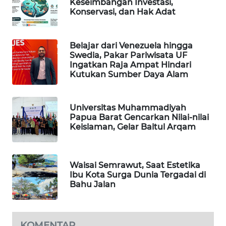
Keseimbangan Investasi,
Konservasi, dan Hak Adat
PORTAL
KONSUMEN
Belajar dari Venezuela hingga
Swedia, Pakar Pariwisata UF
FORWAMKI
Ingatkan Raja Ampat Hindari
Kutukan Sumber Daya Alam
ALPERKLINAS
Universitas Muhammadiyah
FORJASIDA
Papua Barat Gencarkan Nilai-nilai
Keislaman, Gelar Baitul Arqam
TAMBANG
NEWS
Waisai Semrawut, Saat Estetika
SITUNGIR
Ibu Kota Surga Dunia Tergadai di
NEWS
Bahu Jalan
SIDIKALANG
NEWS
KOMENTAR