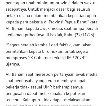
penetapan upah minimum provinsi dalam waktu
WN
secepatnya. Untuk menjadi dasar bagi seluruh
BANTEN
pelaku usaha dalam memberikan kepastian upah
kepada para pekerja di Provinsi Papua Barat," kata
WN
Ali Baham kepada awak media, saat jumpa pers di
NTT
kediaman pribadinya di Fakfak, Rabu (22/11/23).
WN
"Segera setelah kembali dari fakfak, kami akan
KEPRI
perintahkan kepala biro hukum untuk segera
memproses SK Gubernur terkait UMP 2024".
WN
ujarnya.
PAPUA
Ali Baham saat merespon pertanyaan awak media
WN
soal pengusaha yang kerap membayar upah
PAPUA
pekerja tidak sesuai UMP, berharap semua
BARAT
pengusaha dapat melaksanakan keputusan
tersebut. Kalaupun tidak dapat melaksanakan
WN
RIAU