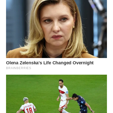
WN
SUMEDANG
WN
CIANJUR
WN
KEPULAUAN
SERIBU
WN
TANGERANG
WN
BINJAI
WN
CIREBON