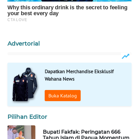
WAHANA
DESA
WISATA
LAPAK
Advertorial
WAHANA
Wahana
Network
Dapatkan Merchandise Eksklusif
Wahana News
KONSUMEN
LISTRIK
Buka Katalog
MASYARAKAT
KELISTRIKAN
Pilihan Editor
WALINKI
Bupati Fakfak: Peringatan 666
Tahun Islam di Papua Momentum
ID