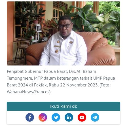
Informasi
INDEKS
BERITA
KONTAK
KAMI
INFO
IKLAN
Penjabat Gubernur Papua Barat, Drs. Ali Baham
Temongmere, MTP dalam keterangan terkait UMP Papua
TENTANG
Barat 2024 di Fakfak, Rabu 22 November 2023. (Foto:
KAMI
WahanaNews/Frances)
PEDOMAN
Ikuti Kami di:
MEDIA
SIBER