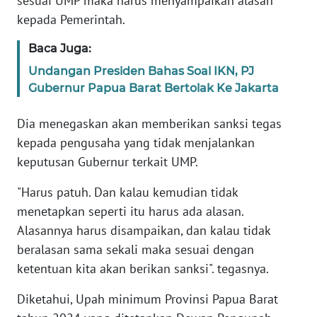
sesuai UMP maka harus menyampaikan alasan
kepada Pemerintah.
WN
Baca Juga:
SERAMBI
Undangan Presiden Bahas Soal IKN, PJ
WN
Gubernur Papua Barat Bertolak Ke Jakarta
JAMBI
Dia menegaskan akan memberikan sanksi tegas
WN
kepada pengusaha yang tidak menjalankan
SULTRA
keputusan Gubernur terkait UMP.
"Harus patuh. Dan kalau kemudian tidak
WN
NTB
menetapkan seperti itu harus ada alasan.
Alasannya harus disampaikan, dan kalau tidak
WN
beralasan sama sekali maka sesuai dengan
SULTENG
ketentuan kita akan berikan sanksi". tegasnya.
WN
Diketahui, Upah minimum Provinsi Papua Barat
SULBAR