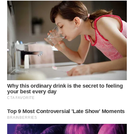
WN
NATUNA
WN
BINTAN
WN
MANDALIKA
WN
LIKUPANG
WN
LABUANBAJO
WN
BORNEO