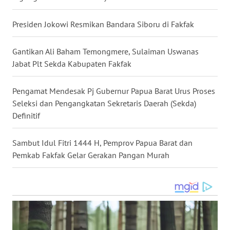
WN
Presiden Jokowi Resmikan Bandara Siboru di Fakfak
MALUKU
Gantikan Ali Baham Temongmere, Sulaiman Uswanas
WN
Jabat Plt Sekda Kabupaten Fakfak
MALUT
Pengamat Mendesak Pj Gubernur Papua Barat Urus Proses
WN
Seleksi dan Pengangkatan Sekretaris Daerah (Sekda)
DAIRI
Definitif
WN
DANAU
Sambut Idul Fitri 1444 H, Pemprov Papua Barat dan
TOBA
Pemkab Fakfak Gelar Gerakan Pangan Murah
WN
NIAS
WN
LANGKAT