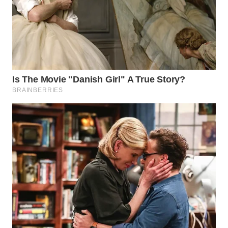
WAHANA
LISTRIK
WAHANA
TRAVEL
WAHANA
TV
WAHANANEWS
ID
WAHANANEWS
CO ID
WAHANANEWS
NET