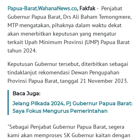
REDAKSI
Papua-Barat.WahanaNews.co
, Fakfak
- Penjabat
Gubernur Papua Barat, Drs Ali Baham Temongmere,
KARIR
MTP mengatakan, pihaknya dalam waktu dekat
akan menerbitkan keputusan yang mengatur
DISCLAIMER
terkait Upah Minimum Provinsi (UMP) Papua Barat
tahun 2024.
Wahana
News
Keputusan Gubernur tersebut, diterbitkan sebagai
Regional
tindaklanjut rekomendasi Dewan Pengupahan
Provinsi Papua Barat, tanggal 21 November 2023.
WN
SUMUT
Baca Juga:
Jelang Pilkada 2024, Pj Gubernur Papua Barat:
WN
JAKARTA
Saya Fokus Mengurus Pemerintahan
"Sebagai Penjabat Gubernur Papua Barat, segera
WN
JABAR
kami akan memproses SK Gubernur kaitan dengan