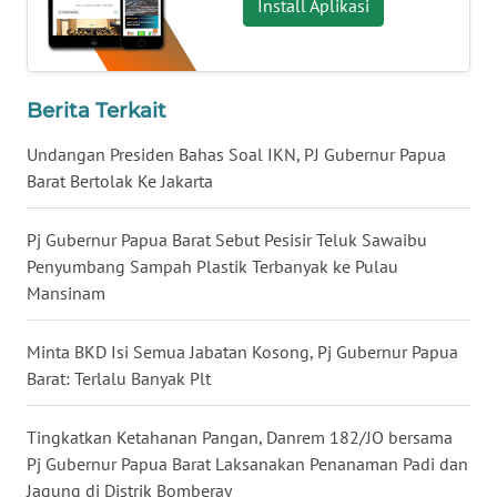
Install Aplikasi
WN
KALTARA
Berita Terkait
WN
KALSEL
Undangan Presiden Bahas Soal IKN, PJ Gubernur Papua
Barat Bertolak Ke Jakarta
WN
KALTIM
Pj Gubernur Papua Barat Sebut Pesisir Teluk Sawaibu
Penyumbang Sampah Plastik Terbanyak ke Pulau
WN
Mansinam
SULSEL
Minta BKD Isi Semua Jabatan Kosong, Pj Gubernur Papua
WN
Barat: Terlalu Banyak Plt
GORONTALO
Tingkatkan Ketahanan Pangan, Danrem 182/JO bersama
WN
Pj Gubernur Papua Barat Laksanakan Penanaman Padi dan
SULUT
Jagung di Distrik Bomberay