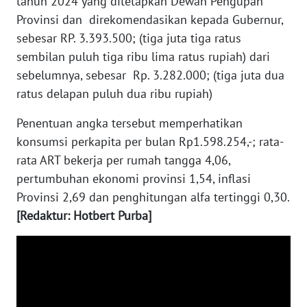
tahun 2024 yang ditetapkan Dewan Pengupah
Provinsi dan direkomendasikan kepada Gubernur,
WN
sebesar RP. 3.393.500; (tiga juta tiga ratus
BABEL
sembilan puluh tiga ribu lima ratus rupiah) dari
sebelumnya, sebesar Rp. 3.282.000; (tiga juta dua
WN
ratus delapan puluh dua ribu rupiah)
SUMBAR
Penentuan angka tersebut memperhatikan
WN
konsumsi perkapita per bulan Rp1.598.254,-; rata-
SUMSEL
rata ART bekerja per rumah tangga 4,06,
pertumbuhan ekonomi provinsi 1,54, inflasi
WN
Provinsi 2,69 dan penghitungan alfa tertinggi 0,30.
BENGKULU
[Redaktur: Hotbert Purba]
WN
LAMPUNG
WN
JATENG