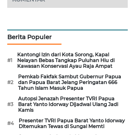
SIBARAGAS
NEWS
METRO
Berita Populer
SIANTAR
NEWS
Kantongi Izin dari Kota Sorong, Kapal
#1
Nelayan Bebas Tangkap Puluhan Hiu di
METRO
Kawasan Konservasi Ayau Raja Ampat
MEDAN
Pemkab Fakfak Sambut Gubernur Papua
NEWS
#2
dan Papua Barat Jelang Peringatan 666
Tahun Islam Masuk Papua
METRO
Autopsi Jenazah Presenter TVRI Papua
JAKARTA
#3
Barat Yanto Idorway Dijadwal Ulang Jadi
NEWS
Kamis
Presenter TVRI Papua Barat Yanto Idorway
KRT
#4
Ditemukan Tewas di Sungai Memti
NEWS