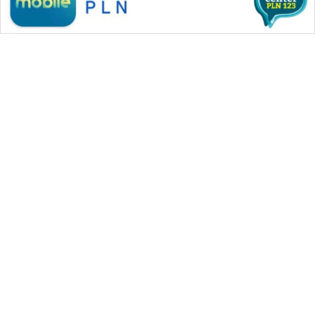
WAHANA MEDIA GROUP
|
|
|
WAHANA NEWS co
WAHANA TANI
WAHANA ADVOKAT
|
|
WAHANA INFRASTRUKTUR
WAHANA KONSUMEN
|
|
|
WAHANA LISTRIK
WAHANA TRAVEL
WAHANA TV
|
|
|
WAHANANEWS id
WAHANANEWS CO ID
WAHANANEWS NET
|
|
|
WAHANA SPORT ID
Wahana UMKM
Wahana Seleb
|
|
|
Wahana Persona
Wahana Otomotif
Wahana Health
|
Wahana Desa Wisata
Lapak Wahana