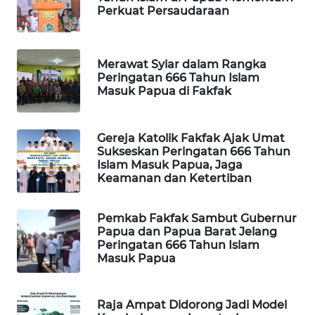
Perkuat Persaudaraan
MAWAKA
ID
Merawat Syiar dalam Rangka
Peringatan 666 Tahun Islam
MARTABAT
Masuk Papua di Fakfak
NET
Gereja Katolik Fakfak Ajak Umat
PLN
Sukseskan Peringatan 666 Tahun
WATCH
Islam Masuk Papua, Jaga
Keamanan dan Ketertiban
MKLI
Pemkab Fakfak Sambut Gubernur
LPKKI
Papua dan Papua Barat Jelang
Peringatan 666 Tahun Islam
Masuk Papua
LKKI
KOPEKLIN
Raja Ampat Didorong Jadi Model