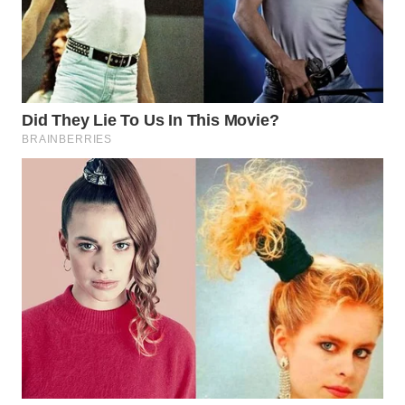
WN
TAPANULI
TENGAH
WN DELI
SERDANG
WN
TEBING
TINGGI
WN
PAKPAK
WN
KARAWANG
WN
BEKASI