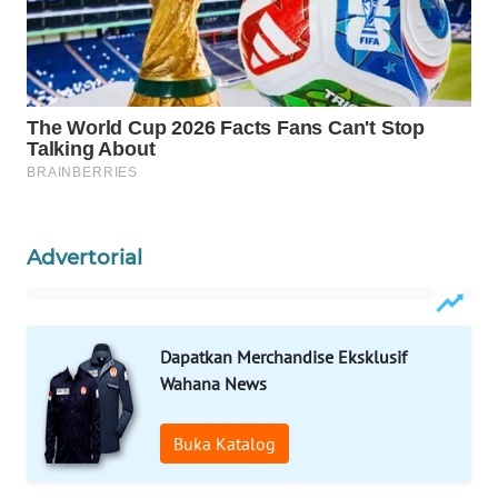
WAHANA
DESA
WISATA
LAPAK
WAHANA
Wahana
Network
Advertorial
KONSUMEN
LISTRIK
Dapatkan Merchandise Eksklusif
Wahana News
MASYARAKAT
KELISTRIKAN
Buka Katalog
WALINKI
ID