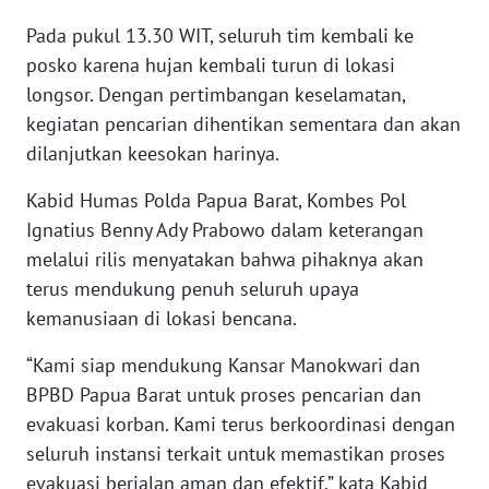
Pada pukul 13.30 WIT, seluruh tim kembali ke
WN
posko karena hujan kembali turun di lokasi
SERAMBI
longsor. Dengan pertimbangan keselamatan,
kegiatan pencarian dihentikan sementara dan akan
WN
dilanjutkan keesokan harinya.
JAMBI
Kabid Humas Polda Papua Barat, Kombes Pol
WN
Ignatius Benny Ady Prabowo dalam keterangan
SULTRA
melalui rilis menyatakan bahwa pihaknya akan
terus mendukung penuh seluruh upaya
WN
kemanusiaan di lokasi bencana.
NTB
“Kami siap mendukung Kansar Manokwari dan
WN
BPBD Papua Barat untuk proses pencarian dan
SULTENG
evakuasi korban. Kami terus berkoordinasi dengan
seluruh instansi terkait untuk memastikan proses
WN
SULBAR
evakuasi berjalan aman dan efektif,” kata Kabid