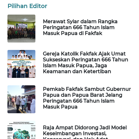
Pilihan Editor
MAWAKA
Merawat Syiar dalam Rangka
ID
Peringatan 666 Tahun Islam
Masuk Papua di Fakfak
MARTABAT
NET
Gereja Katolik Fakfak Ajak Umat
Sukseskan Peringatan 666 Tahun
PLN
Islam Masuk Papua, Jaga
WATCH
Keamanan dan Ketertiban
MKLI
Pemkab Fakfak Sambut Gubernur
Papua dan Papua Barat Jelang
LPKKI
Peringatan 666 Tahun Islam
Masuk Papua
LKKI
Raja Ampat Didorong Jadi Model
Keseimbangan Investasi,
KOPEKLIN