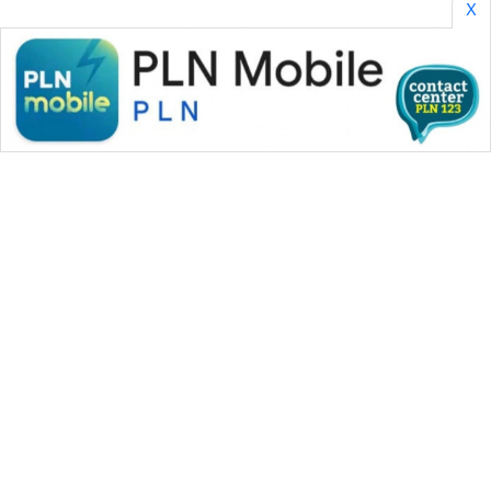
X
WAHANA MEDIA GROUP
|
|
|
WAHANA NEWS co
WAHANA TANI
WAHANA ADVOKAT
|
|
WAHANA INFRASTRUKTUR
WAHANA KONSUMEN
|
|
|
WAHANA LISTRIK
WAHANA TRAVEL
WAHANA TV