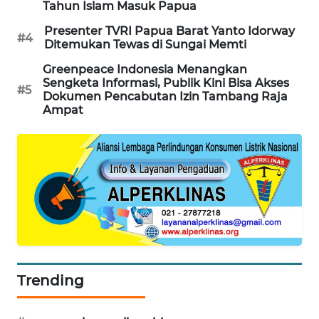
Tahun Islam Masuk Papua
KARING
Presenter TVRI Papua Barat Yanto Idorway
NEWS
#4
Ditemukan Tewas di Sungai Memti
Greenpeace Indonesia Menangkan
JURNAL
Sengketa Informasi, Publik Kini Bisa Akses
MARITIM
#5
Dokumen Pencabutan Izin Tambang Raja
Ampat
HUMBANG
NEWS
GARONGGANG
NEWS
FISUELRI
ID
Trending
ENERGI
NEWS