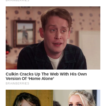
WAHANA
LISTRIK
WAHANA
TRAVEL
WAHANA
TV
WAHANANEWS
ID
WAHANANEWS
CO ID
WAHANANEWS
NET