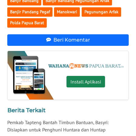
Banjir Bandang
Banjir Bandang Pegunungan Arfak
Banjir Pandang Pegaf
Manokwari
Pegunungan Arfak
WN
NUSANTARA
Polda Papua Barat
WN
Beri Komentar
JOGJA
WN
JATIM
WN
Install Aplikasi
BALI
WN
KALBAR
Berita Terkait
Pemkab Tapteng Bantah Timbun Bantuan, Basyri:
WN
Disiapkan untuk Penghuni Huntara dan Huntap
KALTENG