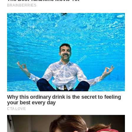
WN
TAPANULI
SELATAN
WN
TANJUNG
LESUNG
WN
KARO
WN
SIMALUNGUN
WN
LABUHANBATU