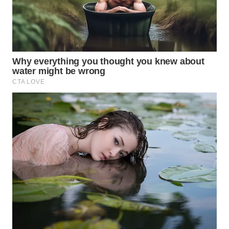
WN
SUMEDANG
WN
CIANJUR
WN
KEPULAUAN
SERIBU
WN
TANGERANG
WN
BINJAI
WN
CIREBON