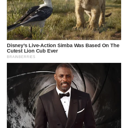
WN
NATUNA
WN
BINTAN
WN
MANDALIKA
WN
LIKUPANG
WN
LABUANBAJO
WN
BORNEO