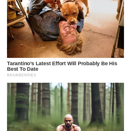
WN
BOGOR
WN
DEPOK
WN
TAPANULI
UTARA
WN
SAMOSIR
WN
PADANG
LAWAS