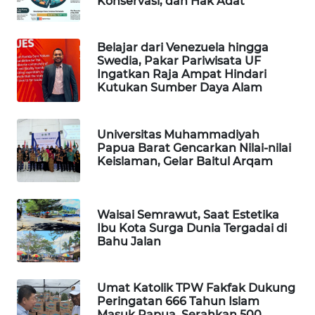
Konservasi, dan Hak Adat
PORTAL
KONSUMEN
Belajar dari Venezuela hingga
Swedia, Pakar Pariwisata UF
Ingatkan Raja Ampat Hindari
FORWAMKI
Kutukan Sumber Daya Alam
ALPERKLINAS
Universitas Muhammadiyah
Papua Barat Gencarkan Nilai-nilai
FORJASIDA
Keislaman, Gelar Baitul Arqam
TAMBANG
NEWS
Waisai Semrawut, Saat Estetika
Ibu Kota Surga Dunia Tergadai di
Bahu Jalan
SITUNGIR
NEWS
Umat Katolik TPW Fakfak Dukung
SIDIKALANG
Peringatan 666 Tahun Islam
NEWS
Masuk Papua, Serahkan 500