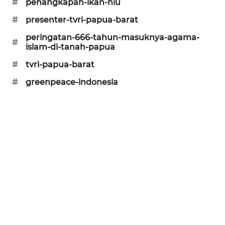
#
penangkapan-ikan-hiu
CILEUNGSI
#
presenter-tvri-papua-barat
NEWS
peringatan-666-tahun-masuknya-agama-
#
islam-di-tanah-papua
BERKAT
NEWS
#
tvri-papua-barat
#
greenpeace-indonesia
BERAMPU
NEWS
ANUGERAH
NEWS
AKHLAK
ID
PERAPKI
NEWS