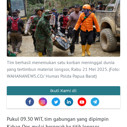
Informasi
INDEKS
BERITA
KONTAK
KAMI
INFO
Tim berhasil menemukan satu korban meninggal dunia
IKLAN
yang tertimbun material longsor, Rabu 21 Mei 2025. (Foto:
WAHANANEWS.CO/ Humas Polda Papua Barat)
TENTANG
KAMI
Ikuti Kami di:
PEDOMAN
MEDIA
SIBER
Pukul 09.30 WIT, tim gabungan yang dipimpin
Kabag Ops mulai bergerak ke titik longsor.