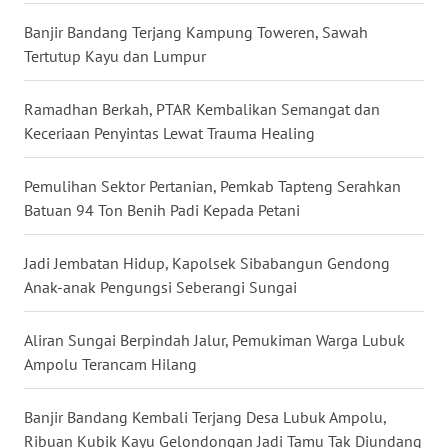
Banjir Bandang Terjang Kampung Toweren, Sawah
WN
Tertutup Kayu dan Lumpur
KALTARA
Ramadhan Berkah, PTAR Kembalikan Semangat dan
WN
Keceriaan Penyintas Lewat Trauma Healing
KALSEL
Pemulihan Sektor Pertanian, Pemkab Tapteng Serahkan
WN
KALTIM
Batuan 94 Ton Benih Padi Kepada Petani
WN
Jadi Jembatan Hidup, Kapolsek Sibabangun Gendong
SULSEL
Anak-anak Pengungsi Seberangi Sungai
WN
Aliran Sungai Berpindah Jalur, Pemukiman Warga Lubuk
GORONTALO
Ampolu Terancam Hilang
WN
Banjir Bandang Kembali Terjang Desa Lubuk Ampolu,
SULUT
Ribuan Kubik Kayu Gelondongan Jadi Tamu Tak Diundang