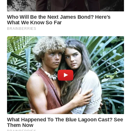
Wahana
Media
Group
WAHANA
NEWS
WAHANA
TANI
WAHANA
ADVOKAT
WAHANA
INFRASTRUKTUR
WAHANA
KONSUMEN