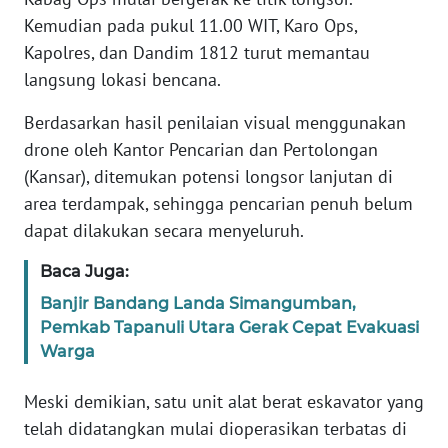
REDAKSI
Kemudian pada pukul 11.00 WIT, Karo Ops,
Kapolres, dan Dandim 1812 turut memantau
KARIR
langsung lokasi bencana.
DISCLAIMER
Berdasarkan hasil penilaian visual menggunakan
drone oleh Kantor Pencarian dan Pertolongan
Wahana
(Kansar), ditemukan potensi longsor lanjutan di
News
area terdampak, sehingga pencarian penuh belum
Regional
dapat dilakukan secara menyeluruh.
WN
Baca Juga:
SUMUT
Banjir Bandang Landa Simangumban,
Pemkab Tapanuli Utara Gerak Cepat Evakuasi
WN
Warga
JAKARTA
Meski demikian, satu unit alat berat eskavator yang
WN
telah didatangkan mulai dioperasikan terbatas di
JABAR