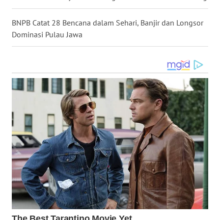
WN
BNPB Catat 28 Bencana dalam Sehari, Banjir dan Longsor
MALUKU
Dominasi Pulau Jawa
WN
MALUT
WN
DAIRI
WN
DANAU
TOBA
WN
NIAS
WN
LANGKAT