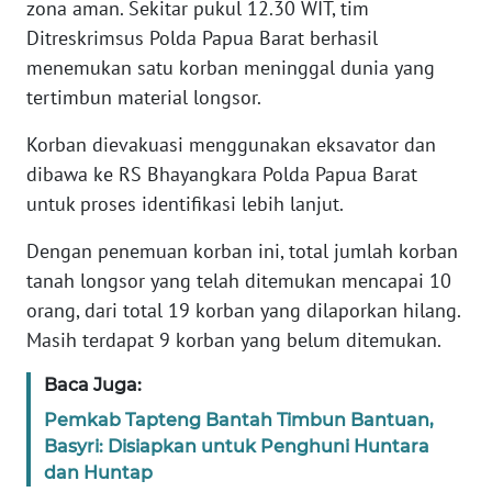
zona aman. Sekitar pukul 12.30 WIT, tim
WN
Ditreskrimsus Polda Papua Barat berhasil
BANTEN
menemukan satu korban meninggal dunia yang
tertimbun material longsor.
WN
NTT
Korban dievakuasi menggunakan eksavator dan
dibawa ke RS Bhayangkara Polda Papua Barat
WN
untuk proses identifikasi lebih lanjut.
KEPRI
Dengan penemuan korban ini, total jumlah korban
tanah longsor yang telah ditemukan mencapai 10
WN
PAPUA
orang, dari total 19 korban yang dilaporkan hilang.
Masih terdapat 9 korban yang belum ditemukan.
WN
PAPUA
Baca Juga:
BARAT
Pemkab Tapteng Bantah Timbun Bantuan,
Basyri: Disiapkan untuk Penghuni Huntara
WN
dan Huntap
RIAU