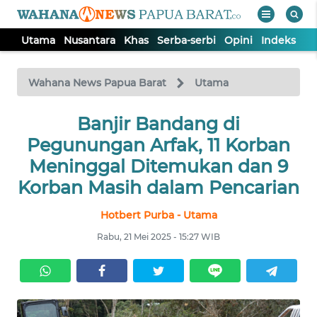
Utama
Nusantara
Khas
Serba-serbi
Opini
Indeks
WAHANA
Tutup
TV
Wahana News Papua Barat
Utama
UTAMA
Banjir Bandang di
Pegunungan Arfak, 11 Korban
NUSANTARA
Meninggal Ditemukan dan 9
Korban Masih dalam Pencarian
KHAS
Hotbert Purba - Utama
Rabu, 21 Mei 2025 - 15:27 WIB
SERBA-
SERBI
OPINI