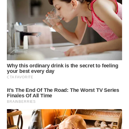
WN
TAPANULI
TENGAH
WN DELI
SERDANG
WN
TEBING
TINGGI
WN
PAKPAK
WN
KARAWANG
WN
BEKASI