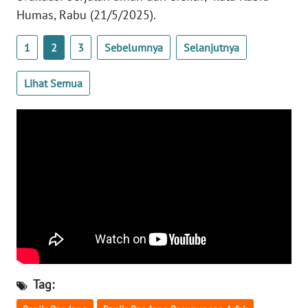
Humas, Rabu (21/5/2025).
WN
BABEL
1
2
3
Sebelumnya
Selanjutnya
WN
Lihat Semua
SUMBAR
WN
SUMSEL
WN
BENGKULU
WN
LAMPUNG
Tag:
WN
JATENG