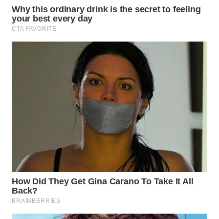
WN
INDRAMAYU
WN
KUNINGAN
WN
MAJALENGKA
WN
SUBANG
WN
SUKABUMI
WN
PURWAKARTA