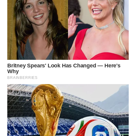
WAHANA
SPORT
WAHANA
UMKM
WAHANA
SELEB
WAHANA
PERSONA
WAHANA
OTOMOTIF
WAHANA
HEALTH