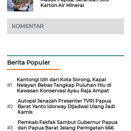
Karton Air Mineral
SIBARAGAS
NEWS
KOMENTAR
METRO
SIANTAR
NEWS
Berita Populer
METRO
MEDAN
NEWS
Kantongi Izin dari Kota Sorong, Kapal
#1
Nelayan Bebas Tangkap Puluhan Hiu di
METRO
Kawasan Konservasi Ayau Raja Ampat
JAKARTA
Autopsi Jenazah Presenter TVRI Papua
NEWS
#2
Barat Yanto Idorway Dijadwal Ulang Jadi
Kamis
KRT
Pemkab Fakfak Sambut Gubernur Papua
NEWS
#3
dan Papua Barat Jelang Peringatan 666