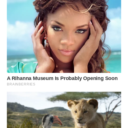
WN
PRIANGAN
TIMUR
WN
SEMARANG
WN
SOLO
WN
BOROBUDUR
WN
MADURA
WN
SURABAYA