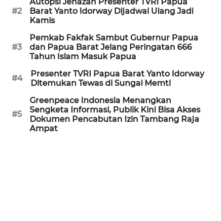
Autopsi Jenazah Presenter TVRI Papua
REDAKSI
#2
Barat Yanto Idorway Dijadwal Ulang Jadi
Kamis
KARIR
Pemkab Fakfak Sambut Gubernur Papua
#3
dan Papua Barat Jelang Peringatan 666
Tahun Islam Masuk Papua
DISCLAIMER
Presenter TVRI Papua Barat Yanto Idorway
#4
Wahana
Ditemukan Tewas di Sungai Memti
News
Greenpeace Indonesia Menangkan
Regional
Sengketa Informasi, Publik Kini Bisa Akses
#5
Dokumen Pencabutan Izin Tambang Raja
WN
Ampat
SUMUT
WN
JAKARTA
WN
JABAR