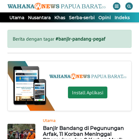
Utama
Nusantara
Khas
Serba-serbi
Opini
Indeks
WAHANA
Tutup
TV
Berita dengan tagar
#banjir-pandang-pegaf
UTAMA
NUSANTARA
KHAS
Install Aplikasi
SERBA-
SERBI
Utama
Banjir Bandang di Pegunungan
OPINI
Arfak, 11 Korban Meninggal