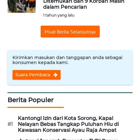
Ditemukan dan 9 Korban Masih
dalam Pencarian
Informasi
1 tahun yang lalu
INDEKS
BERITA
Muat Berita Selanjutnya
KONTAK
KAMI
Kirimkan masukan dan tanggapan anda sebagai
konsumen kepada kami.
INFO
IKLAN
Suara Pembaca
TENTANG
KAMI
Berita Populer
PEDOMAN
Kantongi Izin dari Kota Sorong, Kapal
MEDIA
#1
Nelayan Bebas Tangkap Puluhan Hiu di
SIBER
Kawasan Konservasi Ayau Raja Ampat