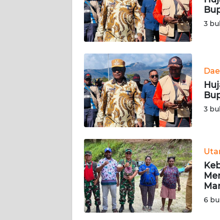
Bup
KARIR
3 bu
DISCLAIMER
Wahana
Dae
News
Huj
Regional
Bup
3 bu
WN
SUMUT
Ut
WN
JAKARTA
Keb
Mem
Man
WN
JABAR
6 bu