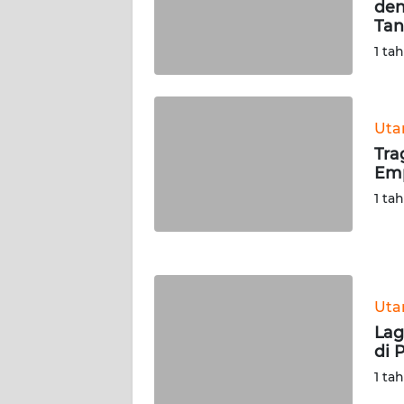
den
WN
Tan
SERAMBI
1 ta
WN
JAMBI
Ut
Tra
WN
Emp
SULTRA
1 ta
WN
NTB
WN
Ut
SULTENG
Lag
di 
WN
SULBAR
1 ta