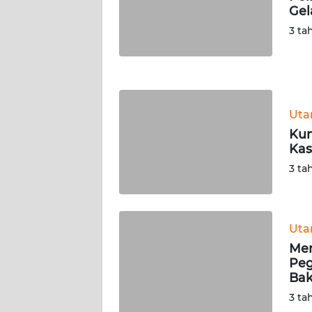
Gel
WN
NUSANTARA
3 ta
WN
JOGJA
Ut
WN
JATIM
Kun
Kas
WN
3 ta
BALI
WN
Ut
KALBAR
Men
Peg
WN
Bak
KALTENG
3 ta