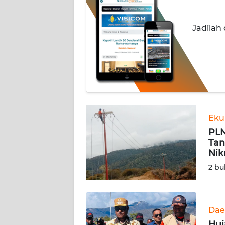
INDEKS
Jadilah
BERITA
KONTAK
KAMI
INFO
IKLAN
Eku
PLN
TENTANG
Tan
KAMI
Nik
2 bu
PEDOMAN
MEDIA
SIBER
Dae
REDAKSI
Huj