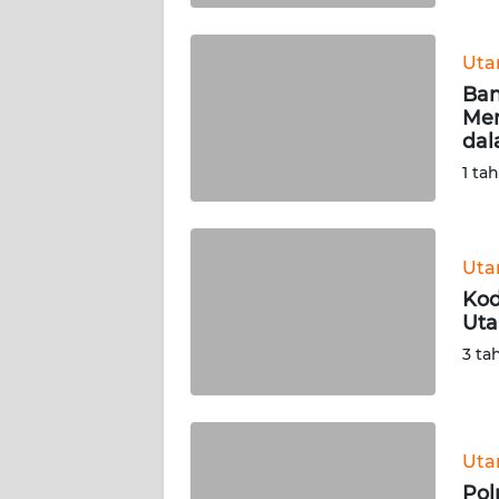
WN
BABEL
Ut
Ban
WN
Men
SUMBAR
dal
1 ta
WN
SUMSEL
Ut
WN
BENGKULU
Kod
Uta
WN
3 ta
LAMPUNG
WN
JATENG
Ut
Pol