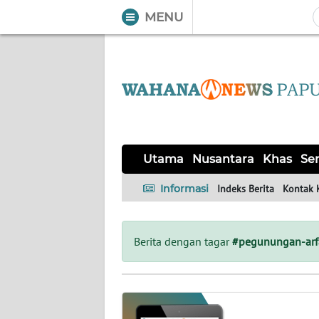
MENU
WAHANA
Tutup
TV
UTAMA
NUSANTARA
Utama
Nusantara
Khas
Ser
KHAS
Informasi
Indeks Berita
Kontak 
SERBA-
SERBI
Berita dengan tagar
#pegunungan-arf
OPINI
Informasi