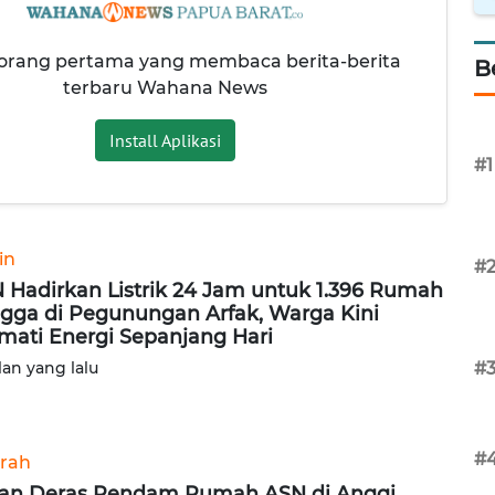
 orang pertama yang membaca berita-berita
B
terbaru Wahana News
Install Aplikasi
#1
in
#
 Hadirkan Listrik 24 Jam untuk 1.396 Rumah
gga di Pegunungan Arfak, Warga Kini
mati Energi Sepanjang Hari
lan yang lalu
#
#
rah
an Deras Rendam Rumah ASN di Anggi,