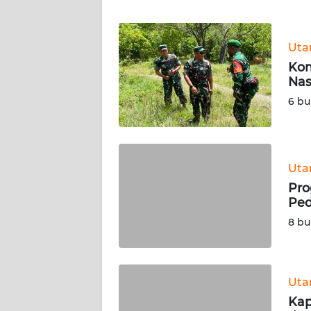
WN
BANTEN
Ut
WN
Kom
NTT
Nas
6 bu
WN
KEPRI
WN
Ut
PAPUA
Pro
Ped
WN
8 bu
PAPUA
BARAT
WN
Ut
RIAU
Kap