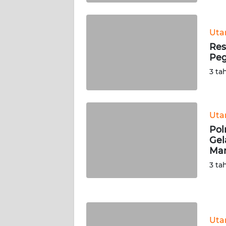
WN
KALTARA
Ut
WN
Res
KALSEL
Peg
3 ta
WN
KALTIM
Ut
WN
Pol
SULSEL
Gel
Man
WN
3 ta
GORONTALO
WN
SULUT
Ut