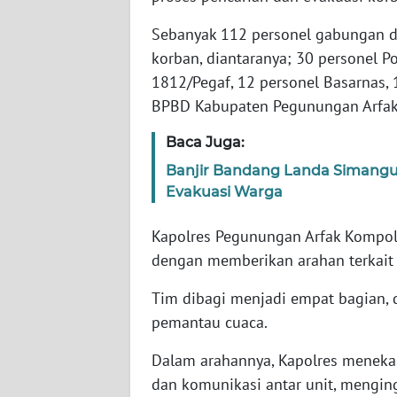
WN
BANTEN
Sebanyak 112 personel gabungan d
korban, diantaranya; 30 personel P
WN
1812/Pegaf, 12 personel Basarnas, 
NTT
BPBD Kabupaten Pegunungan Arfak, 
WN
Baca Juga:
KEPRI
Banjir Bandang Landa Simangu
Evakuasi Warga
WN
PAPUA
Kapolres Pegunungan Arfak Kompo
dengan memberikan arahan terkait 
WN
PAPUA
Tim dibagi menjadi empat bagian, d
BARAT
pemantau cuaca.
WN
Dalam arahannya, Kapolres menekan
RIAU
dan komunikasi antar unit, menging