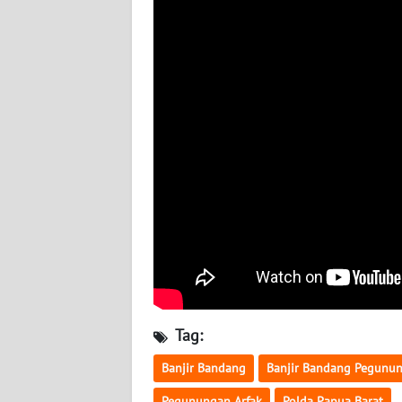
WN
NUSANTARA
WN
JOGJA
WN
JATIM
WN
BALI
WN
KALBAR
Tag:
WN
KALTENG
Banjir Bandang
Banjir Bandang Pegunun
Pegunungan Arfak
Polda Papua Barat