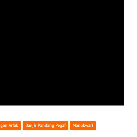
gan Arfak
Banjir Pandang Pegaf
Manokwari