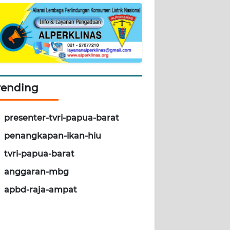
rending
presenter-tvri-papua-barat
penangkapan-ikan-hiu
tvri-papua-barat
anggaran-mbg
apbd-raja-ampat