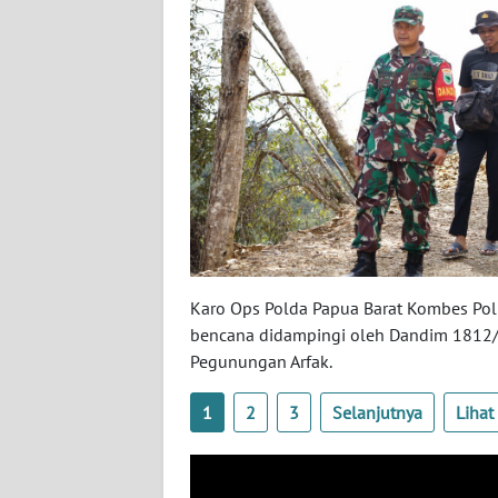
WN
BABEL
WN
SUMBAR
WN
SUMSEL
WN
BENGKULU
Karo Ops Polda Papua Barat Kombes Pol
bencana didampingi oleh Dandim 1812/P
WN
Pegunungan Arfak.
LAMPUNG
1
2
3
Selanjutnya
Liha
WN
JATENG