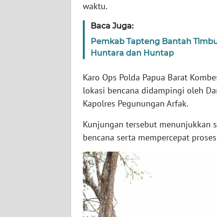
waktu.
WN
SERAMBI
Baca Juga:
Pemkab Tapteng Bantah Timbun
WN
Huntara dan Huntap
JAMBI
Karo Ops Polda Papua Barat Kombe
WN
lokasi bencana didampingi oleh Da
SULTRA
Kapolres Pegunungan Arfak.
WN
Kunjungan tersebut menunjukkan s
NTB
bencana serta mempercepat proses
WN
SULTENG
WN
SULBAR