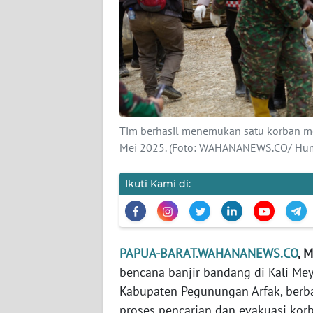
KARIR
DISCLAIMER
Wahana
News
Regional
Tim berhasil menemukan satu korban me
Mei 2025. (Foto: WAHANANEWS.CO/ Hum
WN
SUMUT
Ikuti Kami di:
WN
JAKARTA
PAPUA-BARAT.WAHANANEWS.CO
, 
WN
bencana banjir bandang di Kali Mey
JABAR
Kabupaten Pegunungan Arfak, berb
proses pencarian dan evakuasi korb