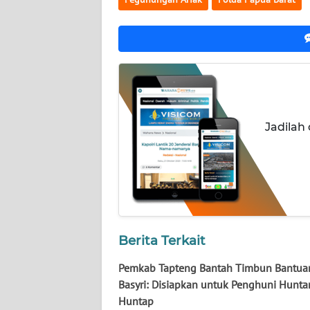
WN
KALTARA
WN
KALSEL
WN
KALTIM
Jadilah
WN
SULSEL
WN
GORONTALO
Berita Terkait
WN
Pemkab Tapteng Bantah Timbun Bantua
SULUT
Basyri: Disiapkan untuk Penghuni Hunta
Huntap