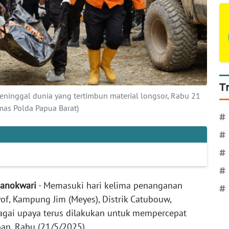
T
ninggal dunia yang tertimbun material longsor, Rabu 21
as Polda Papua Barat)
#
#
#
#
Manokwari
- Memasuki hari kelima penanganan
#
of, Kampung Jim (Meyes), Distrik Catubouw,
agai upaya terus dilakukan untuk mempercepat
an, Rabu (21/5/2025).