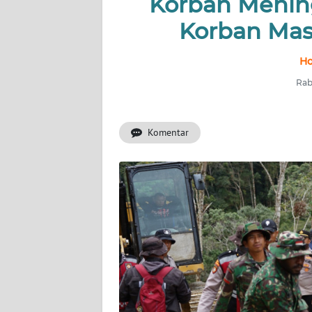
Korban Menin
Korban Mas
INDEKS
BERITA
Ho
KONTAK
Rab
KAMI
Komentar
INFO
IKLAN
TENTANG
KAMI
PEDOMAN
MEDIA
SIBER
REDAKSI