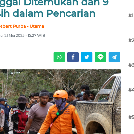
ggal Ditemukan dan 9
ih dalam Pencarian
#1
tbert Purba - Utama
u, 21 Mei 2025 - 15:27 WIB
#
#
#
#