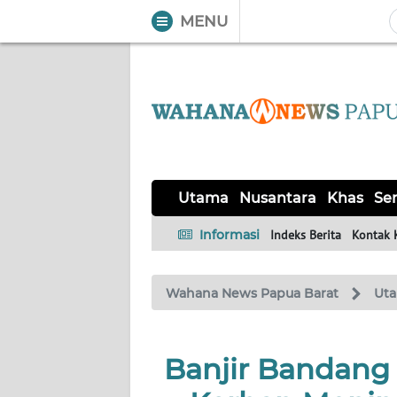
MENU
WAHANA
Tutup
TV
UTAMA
NUSANTARA
Utama
Nusantara
Khas
Ser
KHAS
Informasi
Indeks Berita
Kontak 
SERBA-
Wahana News Papua Barat
Ut
SERBI
OPINI
Banjir Bandang 
Informasi