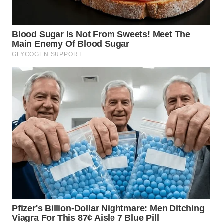
WN
TAPANULI
SELATAN
WN
TANJUNG
LESUNG
WN
KARO
WN
SIMALUNGUN
WN
LABUHANBATU