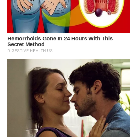
WN
SUMEDANG
WN
CIANJUR
WN
KEPULAUAN
SERIBU
WN
TANGERANG
WN
BINJAI
WN
CIREBON