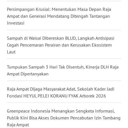
Persimpangan Krusial: Menentukan Masa Depan Raja
WN
Ampat dan Generasi Mendatang Ditengah Tantangan
KALTARA
Investasi
WN
Sampah di Waisai Dibereskan BLUD, Langkah Antisipasi
KALSEL
Cegah Pencemaran Perairan dan Kerusakan Ekosistem
Laut
WN
KALTIM
Tumpukan Sampah 3 Hari Tak Disentuh, Kinerja DLH Raja
Ampat Dipertanyakan
WN
SULSEL
Raja Ampat Dijaga Masyarakat Adat, Sekolah Kader Jadi
WN
Fondasi HEYUL PELEI KORANU FYAK Arborek 2026
GORONTALO
Greenpeace Indonesia Menangkan Sengketa Informasi,
WN
Publik Kini Bisa Akses Dokumen Pencabutan Izin Tambang
SULUT
Raja Ampat