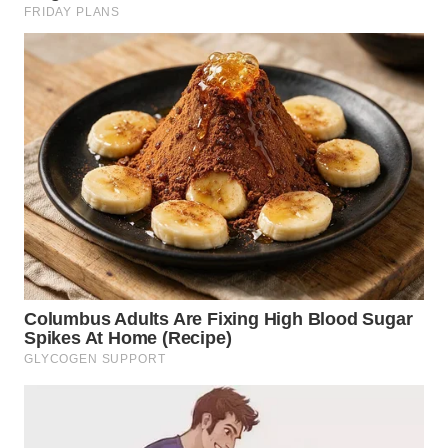
WN
TAPANULI
TENGAH
WN DELI
SERDANG
WN
TEBING
TINGGI
WN
PAKPAK
WN
KARAWANG
WN
BEKASI