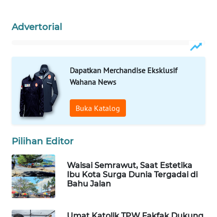
WAHANA
Advertorial
DESA
WISATA
LAPAK
Dapatkan Merchandise Eksklusif
WAHANA
Wahana News
Wahana
Buka Katalog
Network
KONSUMEN
Pilihan Editor
LISTRIK
Waisai Semrawut, Saat Estetika
MASYARAKAT
Ibu Kota Surga Dunia Tergadai di
KELISTRIKAN
Bahu Jalan
WALINKI
ID
Umat Katolik TPW Fakfak Dukung