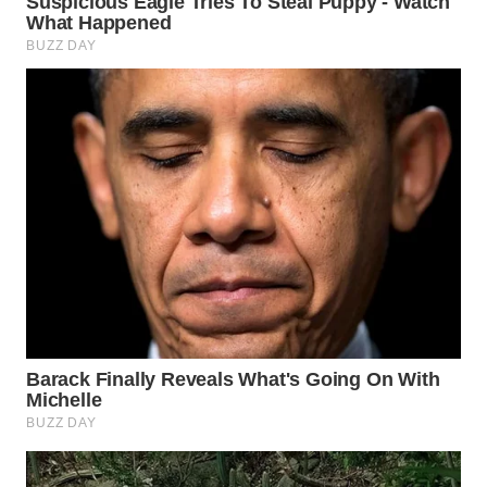
WN
NATUNA
WN
BINTAN
WN
MANDALIKA
WN
LIKUPANG
WN
LABUANBAJO
WN
BORNEO