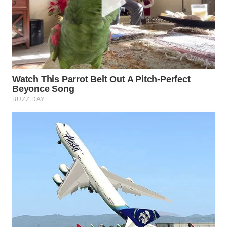
WAHANA
LISTRIK
WAHANA
TRAVEL
WAHANA
TV
WAHANANEWS
ID
WAHANANEWS
CO ID
WAHANANEWS
NET