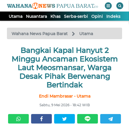
Utama
Nusantara
Khas
Serba-serbi
Opini
Indeks
WAHANA
Tutup
TV
Wahana News Papua Barat
Utama
UTAMA
Bangkai Kapal Hanyut 2
Minggu Ancaman Ekosistem
NUSANTARA
Laut Meosmansar, Warga
Desak Pihak Berwenang
KHAS
Bertindak
Endi Mambrasar - Utama
SERBA-
SERBI
Sabtu, 9 Mei 2026 - 18:42 WIB
OPINI