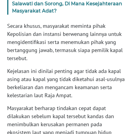
Salawati dan Sorong, Di Mana Kesejahteraan
Masyarakat Adat?
WN
SERAMBI
Secara khusus, masyarakat meminta pihak
Kepolisian dan instansi berwenang lainnya untuk
WN
mengidentifikasi serta menemukan pihak yang
JAMBI
bertanggung jawab, termasuk siapa pemilik kapal
tersebut.
WN
SULTRA
Kejelasan ini dinilai penting agar tidak ada kapal
asing atau kapal yang tidak diketahui asal-usulnya
WN
berkeliaran dan mengancam keamanan serta
NTB
kelestarian laut Raja Ampat.
WN
Masyarakat berharap tindakan cepat dapat
SULTENG
dilakukan sebelum kapal tersebut kandas dan
menimbulkan kerusakan permanen pada
WN
SULBAR
ekosistem laut yang menjadi tumpuan hidup