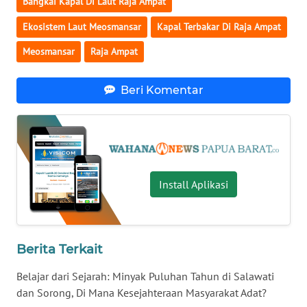
Bangkai Kapal Di Laut Raja Ampat
Ekosistem Laut Meosmansar
Kapal Terbakar Di Raja Ampat
WN
NUSANTARA
Meosmansar
Raja Ampat
WN
Beri Komentar
JOGJA
WN
JATIM
WN
Install Aplikasi
BALI
WN
KALBAR
Berita Terkait
Belajar dari Sejarah: Minyak Puluhan Tahun di Salawati
WN
dan Sorong, Di Mana Kesejahteraan Masyarakat Adat?
KALTENG