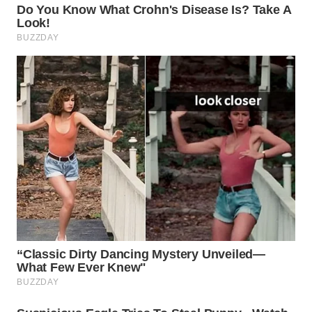
WN
PRIANGAN
TIMUR
WN
SEMARANG
WN
SOLO
WN
BOROBUDUR
WN
MADURA
WN
SURABAYA