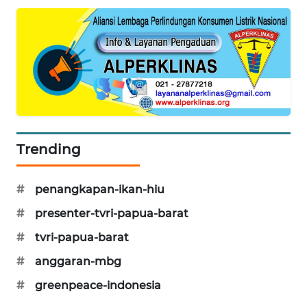
KARING
NEWS
JURNAL
MARITIM
HUMBANG
NEWS
Trending
GARONGGANG
NEWS
#
penangkapan-ikan-hiu
#
presenter-tvri-papua-barat
FISUELRI
ID
#
tvri-papua-barat
#
anggaran-mbg
ENERGI
#
greenpeace-indonesia
NEWS