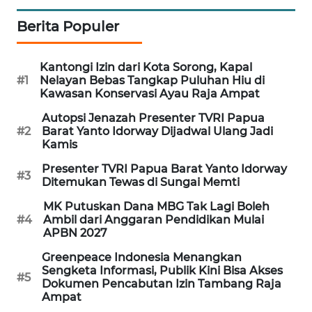
Berita Populer
SIBARAGAS
NEWS
Kantongi Izin dari Kota Sorong, Kapal
#1
Nelayan Bebas Tangkap Puluhan Hiu di
METRO
Kawasan Konservasi Ayau Raja Ampat
SIANTAR
NEWS
Autopsi Jenazah Presenter TVRI Papua
#2
Barat Yanto Idorway Dijadwal Ulang Jadi
Kamis
METRO
MEDAN
Presenter TVRI Papua Barat Yanto Idorway
#3
NEWS
Ditemukan Tewas di Sungai Memti
MK Putuskan Dana MBG Tak Lagi Boleh
METRO
#4
Ambil dari Anggaran Pendidikan Mulai
JAKARTA
APBN 2027
NEWS
Greenpeace Indonesia Menangkan
Sengketa Informasi, Publik Kini Bisa Akses
#5
KRT
Dokumen Pencabutan Izin Tambang Raja
NEWS
Ampat