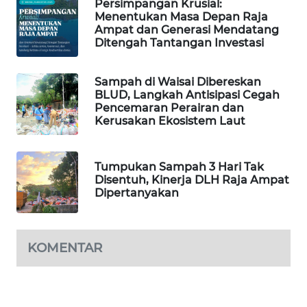
Persimpangan Krusial:
Menentukan Masa Depan Raja
PORTAL
Ampat dan Generasi Mendatang
KONSUMEN
Ditengah Tantangan Investasi
FORWAMKI
Sampah di Waisai Dibereskan
BLUD, Langkah Antisipasi Cegah
Pencemaran Perairan dan
ALPERKLINAS
Kerusakan Ekosistem Laut
FORJASIDA
Tumpukan Sampah 3 Hari Tak
Disentuh, Kinerja DLH Raja Ampat
TAMBANG
Dipertanyakan
NEWS
SITUNGIR
KOMENTAR
NEWS
SIDIKALANG
NEWS