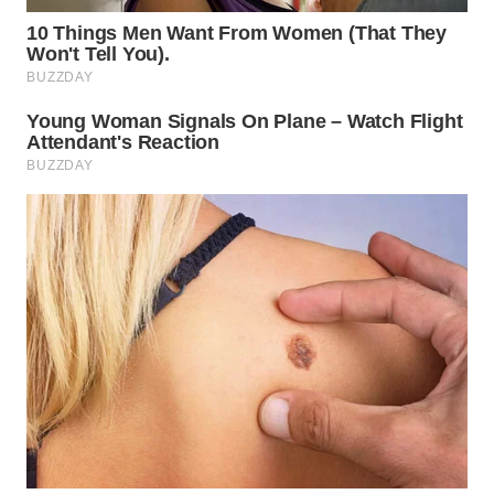
WN
INDRAMAYU
WN
KUNINGAN
WN
MAJALENGKA
WN
SUBANG
WN
SUKABUMI
WN
PURWAKARTA