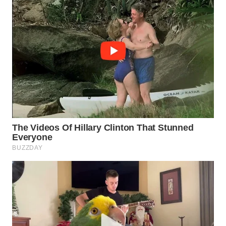
Wahana
Media
Group
WAHANA
NEWS
WAHANA
TANI
WAHANA
ADVOKAT
WAHANA
INFRASTRUKTUR
WAHANA
KONSUMEN