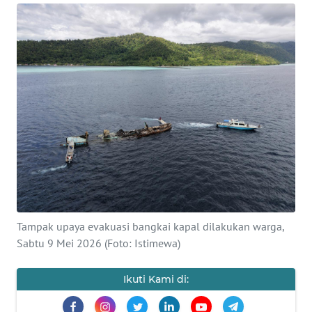
Informasi
INDEKS
BERITA
KONTAK
KAMI
INFO
IKLAN
TENTANG
KAMI
Tampak upaya evakuasi bangkai kapal dilakukan warga,
Sabtu 9 Mei 2026 (Foto: Istimewa)
PEDOMAN
MEDIA
Ikuti Kami di:
SIBER