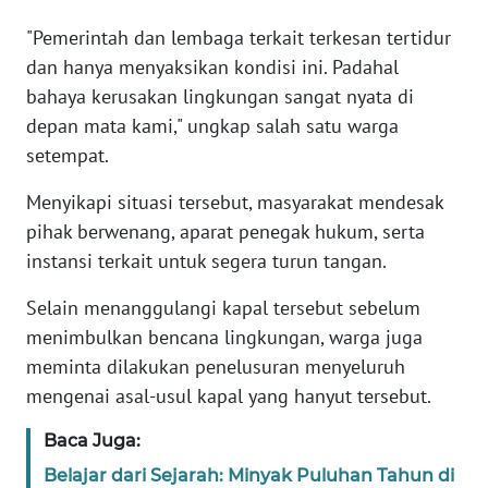
WN
"Pemerintah dan lembaga terkait terkesan tertidur
BANTEN
dan hanya menyaksikan kondisi ini. Padahal
bahaya kerusakan lingkungan sangat nyata di
WN
depan mata kami," ungkap salah satu warga
NTT
setempat.
WN
Menyikapi situasi tersebut, masyarakat mendesak
KEPRI
pihak berwenang, aparat penegak hukum, serta
instansi terkait untuk segera turun tangan.
WN
PAPUA
Selain menanggulangi kapal tersebut sebelum
menimbulkan bencana lingkungan, warga juga
WN
meminta dilakukan penelusuran menyeluruh
PAPUA
mengenai asal-usul kapal yang hanyut tersebut.
BARAT
Baca Juga:
WN
Belajar dari Sejarah: Minyak Puluhan Tahun di
RIAU