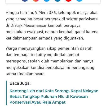
REDAKSI
Hingga hari ini, 9 Mei 2026, kelompok masyarakat
KARIR
yang sebagian besar bergerak di sektor pariwisata
di Distrik Meosmansar kembali berupaya
DISCLAIMER
melakukan evakuasi, namun kembali gagal karena
ketidakmampuan armada yang digunakan.
Wahana
News
Warga menyayangkan sikap pemerintah daerah
Regional
dan lembaga terkait yang dinilai lambat
merespons, seolah-olah membiarkan dan hanya
WN
SUMUT
menyaksikan kondisi berbahaya ini berlangsung
tanpa tindakan nyata.
WN
Baca Juga:
JAKARTA
Kantongi Izin dari Kota Sorong, Kapal Nelayan
WN
Bebas Tangkap Puluhan Hiu di Kawasan
JABAR
Konservasi Ayau Raja Ampat