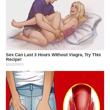
WN
BOGOR
WN
DEPOK
WN
TAPANULI
UTARA
WN
SAMOSIR
WN
PADANG
LAWAS