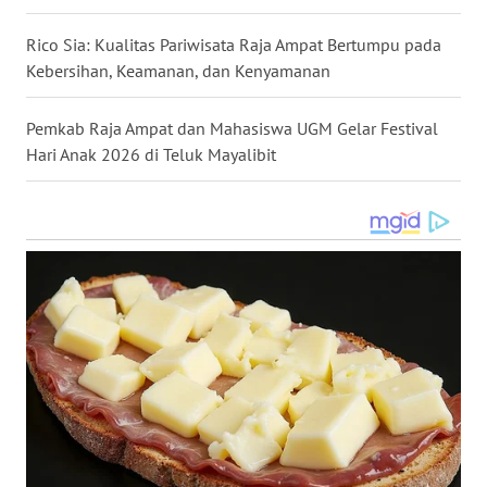
WN
Rico Sia: Kualitas Pariwisata Raja Ampat Bertumpu pada
MALUKU
Kebersihan, Keamanan, dan Kenyamanan
WN
Pemkab Raja Ampat dan Mahasiswa UGM Gelar Festival
MALUT
Hari Anak 2026 di Teluk Mayalibit
WN
DAIRI
WN
DANAU
TOBA
WN
NIAS
WN
LANGKAT