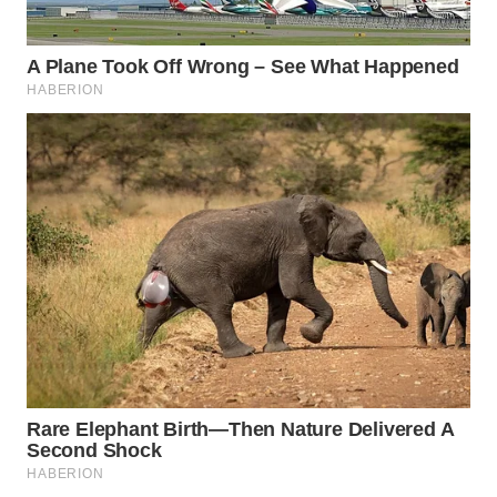
WAHANA
SPORT
WAHANA
UMKM
WAHANA
SELEB
WAHANA
PERSONA
WAHANA
OTOMOTIF
WAHANA
HEALTH