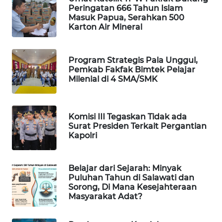
Peringatan 666 Tahun Islam
Masuk Papua, Serahkan 500
MAWAKA
Karton Air Mineral
ID
Program Strategis Pala Unggul,
MARTABAT
Pemkab Fakfak Bimtek Pelajar
NET
Milenial di 4 SMA/SMK
PLN
WATCH
Komisi III Tegaskan Tidak ada
Surat Presiden Terkait Pergantian
MKLI
Kapolri
LPKKI
Belajar dari Sejarah: Minyak
Puluhan Tahun di Salawati dan
Sorong, Di Mana Kesejahteraan
LKKI
Masyarakat Adat?
KOPEKLIN