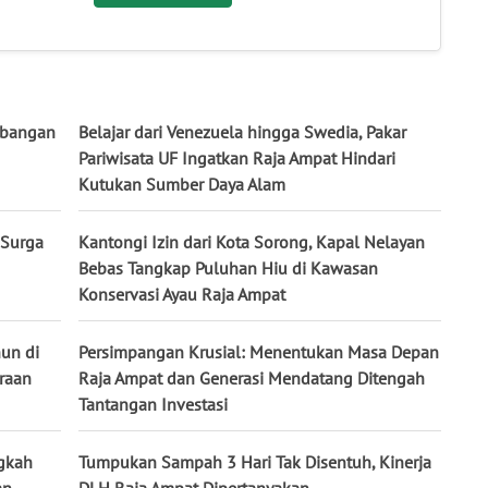
mbangan
Belajar dari Venezuela hingga Swedia, Pakar
Pariwisata UF Ingatkan Raja Ampat Hindari
Kutukan Sumber Daya Alam
 Surga
Kantongi Izin dari Kota Sorong, Kapal Nelayan
Bebas Tangkap Puluhan Hiu di Kawasan
Konservasi Ayau Raja Ampat
hun di
Persimpangan Krusial: Menentukan Masa Depan
raan
Raja Ampat dan Generasi Mendatang Ditengah
Tantangan Investasi
ngkah
Tumpukan Sampah 3 Hari Tak Disentuh, Kinerja
an
DLH Raja Ampat Dipertanyakan