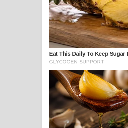
WN
KALTARA
WN
KALSEL
WN
KALTIM
WN
SULSEL
WN
GORONTALO
WN
SULUT