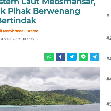
stem Laut Meosmansar,
k Pihak Berwenang
#1
Bertindak
i Mambrasar - Utama
#
tu, 9 Mei 2026 - 18:42 WIB
#
#
#