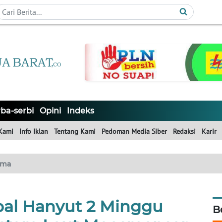
ba-serbi
Opini
Indeks
Kami
Info Iklan
Tentang Kami
Pedoman Media Siber
Redaksi
Karir
ama
pal Hanyut 2 Minggu
B