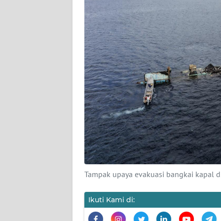
KARIR
DISCLAIMER
Wahana
News
Regional
WN
SUMUT
WN
JAKARTA
Tampak upaya evakuasi bangkai kapal di
WN
JABAR
Ikuti Kami di: