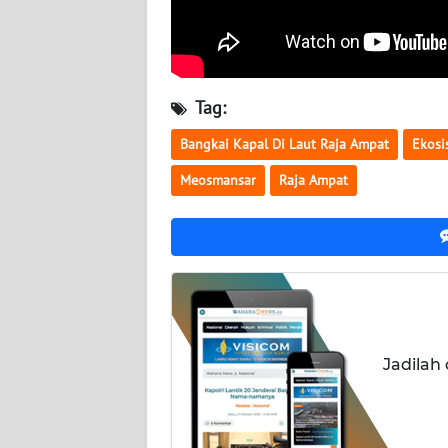
WN
SERAMBI
WN
Tag:
JAMBI
Bangkai Kapal Di Laut Raja Ampat
Ekosi
WN
Meosmansar
Raja Ampat
SULTRA
WN
NTB
WN
SULTENG
Jadilah
WN
SULBAR