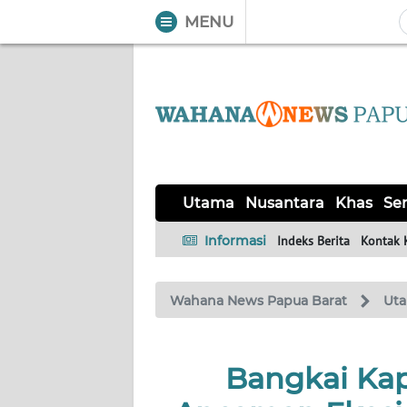
MENU
WAHANA
Tutup
TV
UTAMA
NUSANTARA
Utama
Nusantara
Khas
Ser
KHAS
Informasi
Indeks Berita
Kontak 
SERBA-
Wahana News Papua Barat
Ut
SERBI
OPINI
Bangkai Ka
Informasi