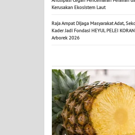
WN
Kerusakan Ekosistem Laut
NUSANTARA
Raja Ampat Dijaga Masyarakat Adat, Sek
WN
Kader Jadi Fondasi HEYUL PELEI KORA
JOGJA
Arborek 2026
WN
JATIM
WN
BALI
WN
KALBAR
WN
KALTENG