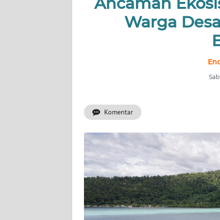
Ancaman Ekosi
Warga Desa
INDEKS
BERITA
KONTAK
End
KAMI
Sab
INFO
IKLAN
Komentar
TENTANG
KAMI
PEDOMAN
MEDIA
SIBER
REDAKSI