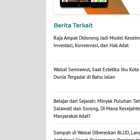
WN
BABEL
Berita Terkait
WN
SUMBAR
Raja Ampat Didorong Jadi Model Kesei
Investasi, Konservasi, dan Hak Adat
WN
SUMSEL
Waisai Semrawut, Saat Estetika Ibu Kota
WN
Dunia Tergadai di Bahu Jalan
BENGKULU
WN
Belajar dari Sejarah: Minyak Puluhan Ta
LAMPUNG
Salawati dan Sorong, Di Mana Kesejahte
Masyarakat Adat?
WN
JATENG
Sampah di Waisai Dibereskan BLUD, La
Antisipasi Cegah Pencemaran Perairan d