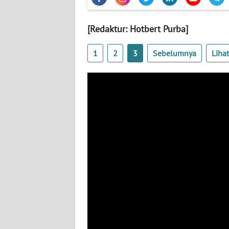
WN
BANTEN
[Redaktur: Hotbert Purba]
WN
NTT
1
2
3
Sebelumnya
Liha
WN
KEPRI
WN
PAPUA
WN
PAPUA
BARAT
WN
RIAU