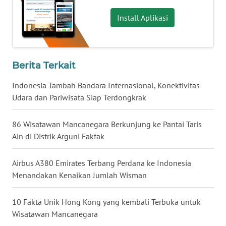
Install Aplikasi
WN
TAPANULI
SELATAN
Berita Terkait
WN
TANJUNG
Indonesia Tambah Bandara Internasional, Konektivitas
LESUNG
Udara dan Pariwisata Siap Terdongkrak
WN
86 Wisatawan Mancanegara Berkunjung ke Pantai Taris
KARO
Ain di Distrik Arguni Fakfak
WN
Airbus A380 Emirates Terbang Perdana ke Indonesia
SIMALUNGUN
Menandakan Kenaikan Jumlah Wisman
WN
10 Fakta Unik Hong Kong yang kembali Terbuka untuk
LABUHANBATU
Wisatawan Mancanegara