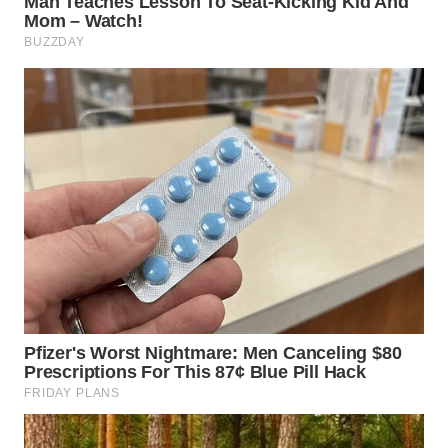
WN
PRIANGAN
TIMUR
WN
SEMARANG
WN
SOLO
WN
BOROBUDUR
WN
MADURA
WN
SURABAYA