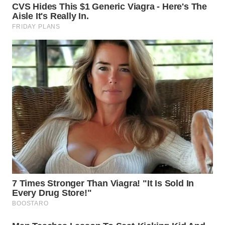
WN
INDRAMAYU
WN
KUNINGAN
WN
MAJALENGKA
WN
SUBANG
WN
SUKABUMI
WN
PURWAKARTA