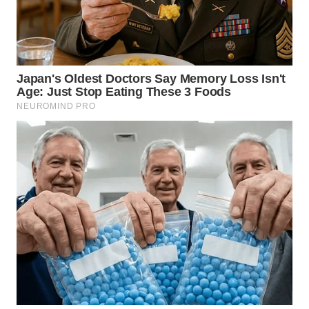
WN
SUMEDANG
WN
CIANJUR
WN
KEPULAUAN
SERIBU
WN
TANGERANG
WN
BINJAI
WN
CIREBON