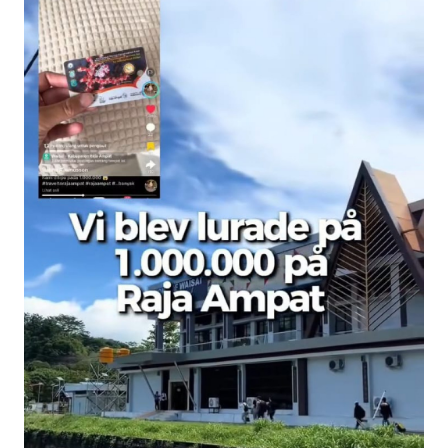
Informasi
INDEKS
BERITA
KONTAK
KAMI
INFO
IKLAN
TENTANG
KAMI
PEDOMAN
MEDIA
SIBER