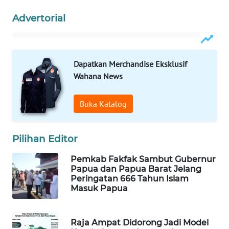
Advertorial
SIBARAGAS
NEWS
METRO
Dapatkan Merchandise Eksklusif
SIANTAR
Wahana News
NEWS
Buka Katalog
METRO
MEDAN
NEWS
Pilihan Editor
METRO
Pemkab Fakfak Sambut Gubernur
JAKARTA
Papua dan Papua Barat Jelang
NEWS
Peringatan 666 Tahun Islam
Masuk Papua
KRT
NEWS
Raja Ampat Didorong Jadi Model