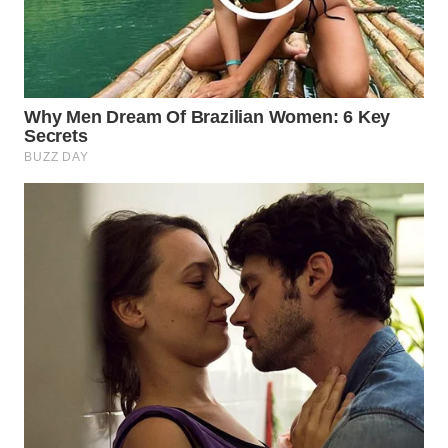
MAWAKA
ID
MARTABAT
NET
PLN
WATCH
MKLI
LPKKI
LKKI
KOPEKLIN