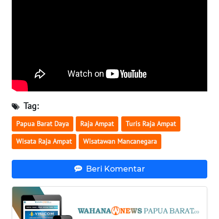
WN
MALUKU
WN
MALUT
WN
DAIRI
Tag:
Papua Barat Daya
Raja Ampat
Turis Raja Ampat
WN
DANAU
Wisata Raja Ampat
Wisatawan Mancanegara
TOBA
Beri Komentar
WN
NIAS
WN
LANGKAT