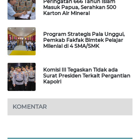
Peringatan 666 Tahun Islam
Masuk Papua, Serahkan 500
CILEUNGSI
Karton Air Mineral
NEWS
BERKAT
Program Strategis Pala Unggul,
NEWS
Pemkab Fakfak Bimtek Pelajar
Milenial di 4 SMA/SMK
BERAMPU
NEWS
Komisi III Tegaskan Tidak ada
Surat Presiden Terkait Pergantian
ANUGERAH
Kapolri
NEWS
AKHLAK
KOMENTAR
ID
PERAPKI
NEWS