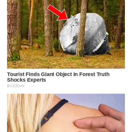
WN
NATUNA
WN
BINTAN
WN
MANDALIKA
WN
LIKUPANG
WN
LABUANBAJO
WN
BORNEO