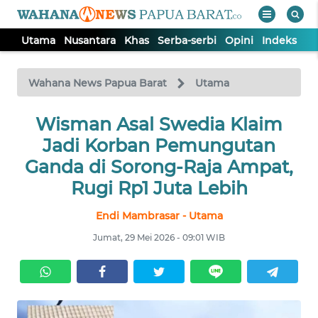
Utama
Nusantara
Khas
Serba-serbi
Opini
Indeks
WAHANA
Tutup
TV
Wahana News Papua Barat
Utama
UTAMA
Wisman Asal Swedia Klaim
Jadi Korban Pemungutan
NUSANTARA
Ganda di Sorong-Raja Ampat,
Rugi Rp1 Juta Lebih
KHAS
Endi Mambrasar - Utama
Jumat, 29 Mei 2026 - 09:01 WIB
SERBA-
SERBI
OPINI