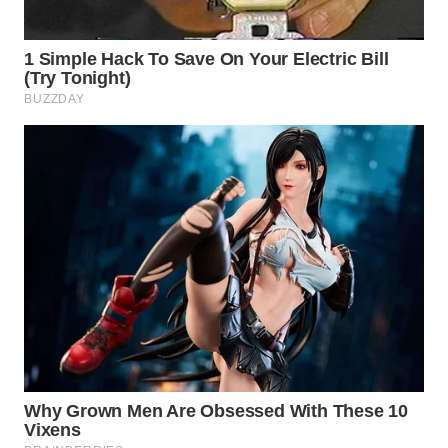
WAHANA
LISTRIK
WAHANA
TRAVEL
WAHANA
TV
WAHANANEWS
ID
WAHANANEWS
CO ID
WAHANANEWS
NET