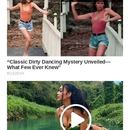
WAHANA
DESA
WISATA
LAPAK
WAHANA
Wahana
Network
KONSUMEN
LISTRIK
MASYARAKAT
KELISTRIKAN
WALINKI
ID