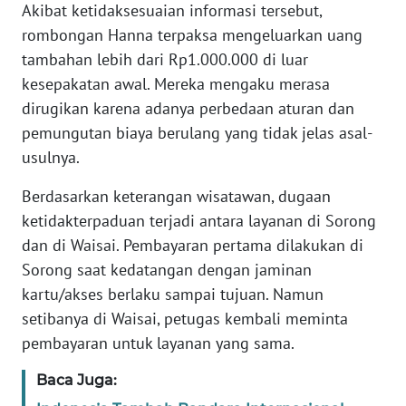
Akibat ketidaksesuaian informasi tersebut,
rombongan Hanna terpaksa mengeluarkan uang
WN
tambahan lebih dari Rp1.000.000 di luar
SERAMBI
kesepakatan awal. Mereka mengaku merasa
dirugikan karena adanya perbedaan aturan dan
WN
pemungutan biaya berulang yang tidak jelas asal-
JAMBI
usulnya.
WN
Berdasarkan keterangan wisatawan, dugaan
SULTRA
ketidakterpaduan terjadi antara layanan di Sorong
dan di Waisai. Pembayaran pertama dilakukan di
WN
NTB
Sorong saat kedatangan dengan jaminan
kartu/akses berlaku sampai tujuan. Namun
WN
setibanya di Waisai, petugas kembali meminta
SULTENG
pembayaran untuk layanan yang sama.
Baca Juga:
WN
SULBAR