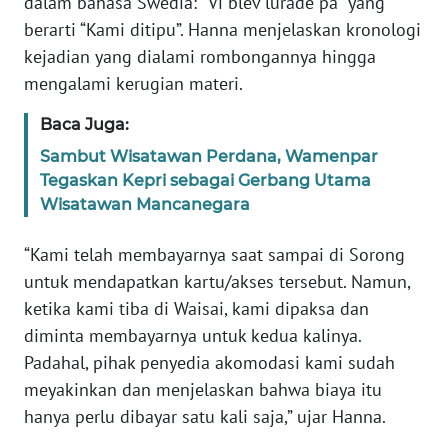
dalam bahasa Swedia: “Vi blev lurade på” yang
berarti “Kami ditipu”. Hanna menjelaskan kronologi
WN
BANTEN
kejadian yang dialami rombongannya hingga
mengalami kerugian materi.
WN
Baca Juga:
NTT
Sambut Wisatawan Perdana, Wamenpar
Tegaskan Kepri sebagai Gerbang Utama
WN
KEPRI
Wisatawan Mancanegara
“Kami telah membayarnya saat sampai di Sorong
WN
PAPUA
untuk mendapatkan kartu/akses tersebut. Namun,
ketika kami tiba di Waisai, kami dipaksa dan
WN
diminta membayarnya untuk kedua kalinya.
PAPUA
Padahal, pihak penyedia akomodasi kami sudah
BARAT
meyakinkan dan menjelaskan bahwa biaya itu
hanya perlu dibayar satu kali saja,” ujar Hanna.
WN
RIAU