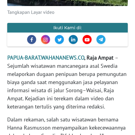
REDAKSI
Tangkapan Layar video
KARIR
Ikuti Kami di:
DISCLAIMER
Wahana
News
PAPUA-BARAT.WAHANANEWS.CO
, Raja Ampat
–
Regional
Sejumlah wisatawan mancanegara asal Swedia
melaporkan dugaan penipuan berupa pemungutan
WN
biaya ganda saat menggunakan jasa pelayanan
SUMUT
informasi wisata di jalur Sorong–Waisai, Raja
Ampat. Kejadian ini terekam dalam video dan
WN
keterangan tertulis yang diterima redaksi.
JAKARTA
Dalam rekaman, salah satu wisatawan bernama
WN
Hanna Rasmusson menyampaikan kekecewaannya
JABAR