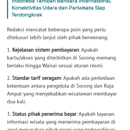
Indonesia Tambah Bandara Internasional,
Konektivitas Udara dan Pariwisata Siap
WN
Terdongkrak
BABEL
Redaksi mencatat beberapa poin yang perlu
WN
ditelusuri lebih lanjut oleh pihak berwenang:
SUMBAR
1.
Kejelasan sistem pembayaran
: Apakah
WN
kartu/akses yang diterbitkan di Sorong memang
SUMSEL
berlaku hingga Waisai sesuai aturan resmi.
2.
Standar tarif seragam
: Apakah ada perbedaan
WN
BENGKULU
ketentuan antara pengelola di Sorong dan Raja
Ampat yang menyebabkan wisatawan membayar
WN
dua kali.
LAMPUNG
3.
Status pihak penerima bayar
: Apakah layanan
WN
informasi wisata yang menerima pembayaran di
JATENG
awal merupakan pihak resmi yang terkoordinasi