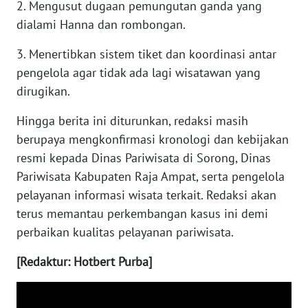
2. Mengusut dugaan pemungutan ganda yang
dialami Hanna dan rombongan.
WN
KALTARA
3. Menertibkan sistem tiket dan koordinasi antar
pengelola agar tidak ada lagi wisatawan yang
WN
dirugikan.
KALSEL
Hingga berita ini diturunkan, redaksi masih
WN
berupaya mengkonfirmasi kronologi dan kebijakan
KALTIM
resmi kepada Dinas Pariwisata di Sorong, Dinas
Pariwisata Kabupaten Raja Ampat, serta pengelola
WN
SULSEL
pelayanan informasi wisata terkait. Redaksi akan
terus memantau perkembangan kasus ini demi
WN
perbaikan kualitas pelayanan pariwisata.
GORONTALO
[Redaktur: Hotbert Purba]
WN
SULUT