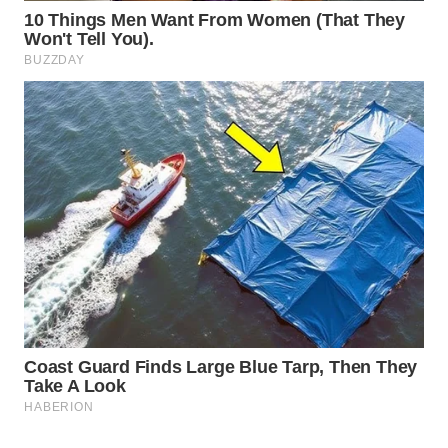
PORTAL
KONSUMEN
FORWAMKI
ALPERKLINAS
FORJASIDA
TAMBANG
NEWS
SITUNGIR
NEWS
SIDIKALANG
NEWS