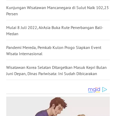
WN
Kunjungan Wisatawan Mancanegara di Sulut Naik 102,23
TAPANULI
Persen
TENGAH
Mulai 8 Juli 2022, AirAsia Buka Rute Penerbangan Bali-
WN DELI
Medan
SERDANG
Pandemi Mereda, Pemkab Kulon Progo Siapkan Event
WN
TEBING
Wisata Internasional
TINGGI
Wisatawan Korea Selatan Ditargetkan Masuk Kepri Bulan
WN
Juni Depan, Dinas Pariwisata: Ini Sudah Dibicarakan
PAKPAK
WN
KARAWANG
WN
BEKASI