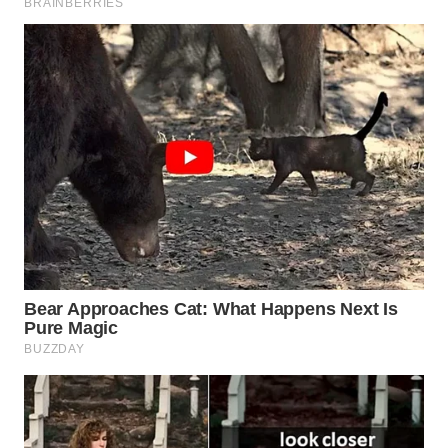
WAHANA
SPORT
WAHANA
UMKM
WAHANA
SELEB
WAHANA
PERSONA
WAHANA
OTOMOTIF
WAHANA
HEALTH