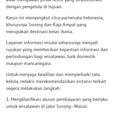
dengan pengelola di tujuan.
WN
NUSANTARA
Kasus ini menyangkut citra pariwisata Indonesia,
khususnya Sorong dan Raja Ampat yang
WN
merupakan destinasi kelas dunia.
JOGJA
Layanan informasi wisata seharusnya menjadi
WN
rujukan yang memberikan kepastian informasi dan
JATIM
perlindungan bagi wisatawan, baik domestik
maupun mancanegara.
WN
BALI
Untuk menjaga keadilan dan memperbaiki tata
kelola, redaksi merekomendasikan instansi terkait
WN
segera melakukan langkah:
KALBAR
1. Mengklarifikasi aturan pembayaran yang berlaku
untuk wisatawan di jalur Sorong–Waisai.
WN
KALTENG