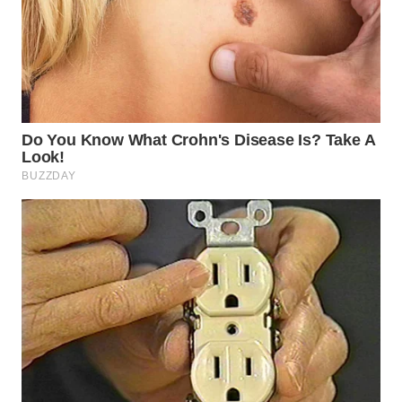
Wahana
Media
Group
WAHANA
NEWS
WAHANA
TANI
WAHANA
ADVOKAT
WAHANA
INFRASTRUKTUR
WAHANA
KONSUMEN