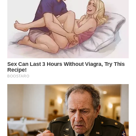
WN
BOGOR
WN
DEPOK
WN
TAPANULI
UTARA
WN
SAMOSIR
WN
PADANG
LAWAS