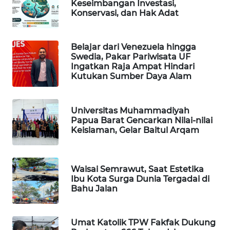
Keseimbangan Investasi,
Konservasi, dan Hak Adat
KARING
NEWS
Belajar dari Venezuela hingga
JURNAL
Swedia, Pakar Pariwisata UF
MARITIM
Ingatkan Raja Ampat Hindari
Kutukan Sumber Daya Alam
HUMBANG
NEWS
Universitas Muhammadiyah
Papua Barat Gencarkan Nilai-nilai
GARONGGANG
Keislaman, Gelar Baitul Arqam
NEWS
FISUELRI
Waisai Semrawut, Saat Estetika
ID
Ibu Kota Surga Dunia Tergadai di
Bahu Jalan
ENERGI
NEWS
Umat Katolik TPW Fakfak Dukung