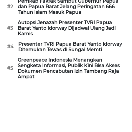
Pemkab Fakfak Sambut Gubernur Papua
REDAKSI
#2
dan Papua Barat Jelang Peringatan 666
Tahun Islam Masuk Papua
KARIR
Autopsi Jenazah Presenter TVRI Papua
#3
Barat Yanto Idorway Dijadwal Ulang Jadi
Kamis
DISCLAIMER
Presenter TVRI Papua Barat Yanto Idorway
#4
Wahana
Ditemukan Tewas di Sungai Memti
News
Greenpeace Indonesia Menangkan
Regional
Sengketa Informasi, Publik Kini Bisa Akses
#5
Dokumen Pencabutan Izin Tambang Raja
WN
Ampat
SUMUT
WN
JAKARTA
WN
JABAR