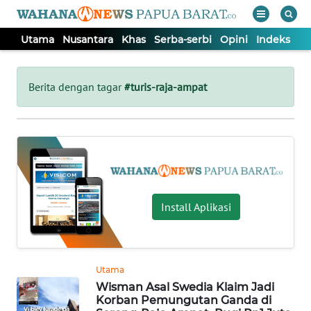
Utama
Nusantara
Khas
Serba-serbi
Opini
Indeks
WAHANA
Tutup
TV
Berita dengan tagar
#turis-raja-ampat
UTAMA
NUSANTARA
KHAS
Install Aplikasi
SERBA-
SERBI
Utama
Wisman Asal Swedia Klaim Jadi
OPINI
Korban Pemungutan Ganda di