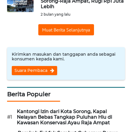
Sorong-Raja Ampat, Rugi Rp1 Juta
Lebih
Informasi
2 bulan yang lalu
INDEKS
BERITA
Muat Berita Selanjutnya
KONTAK
KAMI
Kirimkan masukan dan tanggapan anda sebagai
konsumen kepada kami.
INFO
IKLAN
Suara Pembaca
TENTANG
KAMI
Berita Populer
PEDOMAN
Kantongi Izin dari Kota Sorong, Kapal
MEDIA
#1
Nelayan Bebas Tangkap Puluhan Hiu di
SIBER
Kawasan Konservasi Ayau Raja Ampat