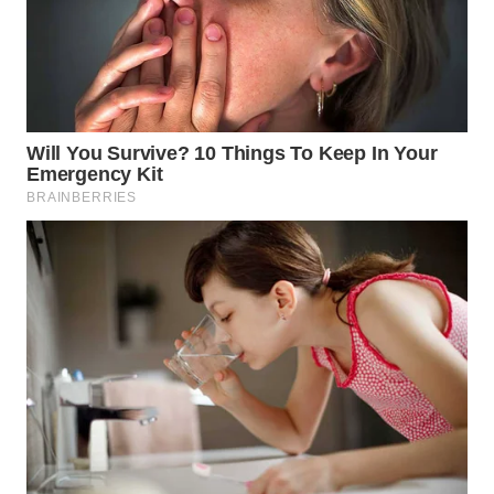
WAHANA
SPORT
WAHANA
UMKM
WAHANA
SELEB
WAHANA
PERSONA
WAHANA
OTOMOTIF
WAHANA
HEALTH