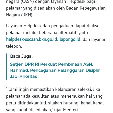
negara (CASN) dengan layanan Helpdesk bagi
REDAKSI
pelamar yang disediakan oleh Badan Kepegawaian
Negara (BKN).
KARIR
Layanan Helpdesk dan pengaduan dapat diakses
DISCLAIMER
pelamar melalui beberapa alternatif, yaitu
helpdesk-sscasn.bkn.go.id
;
lapor.go.id
; dan layanan
Wahana
telepon.
News
Regional
Baca Juga:
Setjen DPR RI Perkuat Pembinaan ASN,
WN
SUMUT
Rahmad: Pencegahan Pelanggaran Disiplin
Jadi Prioritas
WN
“Kami ingin memastikan kelancaran seleksi. Jika
JAKARTA
pelamar ada kesulitan atau menemukan hal yang
perlu ditindaklanjuti, silakan hubungi kanal-kanal
WN
JABAR
yang sudah disediakan,” ujar Menteri