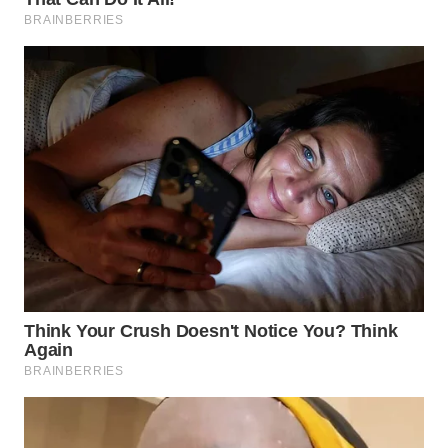
Wahana
Media
Group
WAHANA
NEWS
WAHANA
TANI
WAHANA
ADVOKAT
WAHANA
INFRASTRUKTUR
WAHANA
KONSUMEN