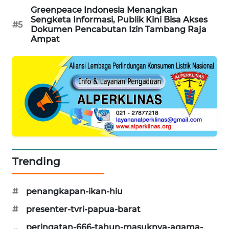
Greenpeace Indonesia Menangkan
KARING
Sengketa Informasi, Publik Kini Bisa Akses
#5
NEWS
Dokumen Pencabutan Izin Tambang Raja
Ampat
JURNAL
MARITIM
HUMBANG
NEWS
GARONGGANG
NEWS
Trending
FISUELRI
ID
#
penangkapan-ikan-hiu
ENERGI
#
presenter-tvri-papua-barat
NEWS
peringatan-666-tahun-masuknya-agama-