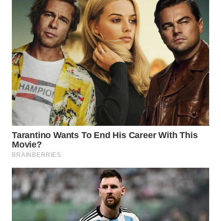
WN
INDRAMAYU
WN
KUNINGAN
WN
MAJALENGKA
WN
SUBANG
WN
SUKABUMI
WN
PURWAKARTA