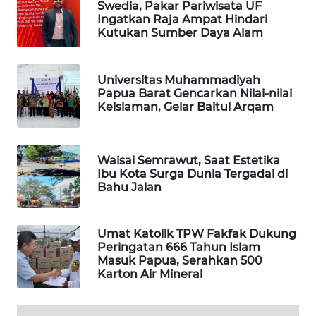
Swedia, Pakar Pariwisata UF
Ingatkan Raja Ampat Hindari
PORTAL
Kutukan Sumber Daya Alam
KONSUMEN
FORWAMKI
Universitas Muhammadiyah
Papua Barat Gencarkan Nilai-nilai
Keislaman, Gelar Baitul Arqam
ALPERKLINAS
FORJASIDA
Waisai Semrawut, Saat Estetika
Ibu Kota Surga Dunia Tergadai di
Bahu Jalan
TAMBANG
NEWS
Umat Katolik TPW Fakfak Dukung
SITUNGIR
Peringatan 666 Tahun Islam
NEWS
Masuk Papua, Serahkan 500
Karton Air Mineral
SIDIKALANG
NEWS