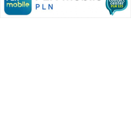
WAHANA MEDIA GROUP
|
|
|
WAHANA NEWS co
WAHANA TANI
WAHANA ADVOKAT
|
|
WAHANA INFRASTRUKTUR
WAHANA KONSUMEN
|
|
|
WAHANA LISTRIK
WAHANA TRAVEL
WAHANA TV
|
|
|
WAHANANEWS id
WAHANANEWS CO ID
WAHANANEWS NET
|
|
|
WAHANA SPORT ID
Wahana UMKM
Wahana Seleb
|
|
|
Wahana Persona
Wahana Otomotif
Wahana Health