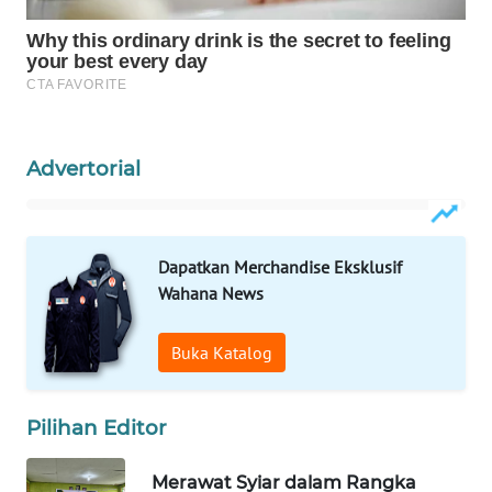
WAHANA
DESA
WISATA
LAPAK
Advertorial
WAHANA
Wahana
Network
Dapatkan Merchandise Eksklusif
Wahana News
KONSUMEN
LISTRIK
Buka Katalog
MASYARAKAT
KELISTRIKAN
Pilihan Editor
WALINKI
Merawat Syiar dalam Rangka
ID