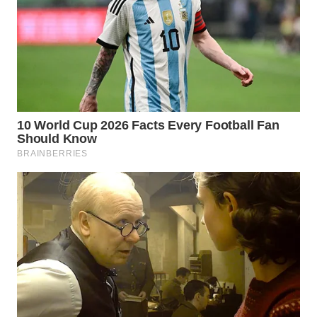
WN
PRIANGAN
TIMUR
WN
SEMARANG
WN
SOLO
WN
BOROBUDUR
WN
MADURA
WN
SURABAYA