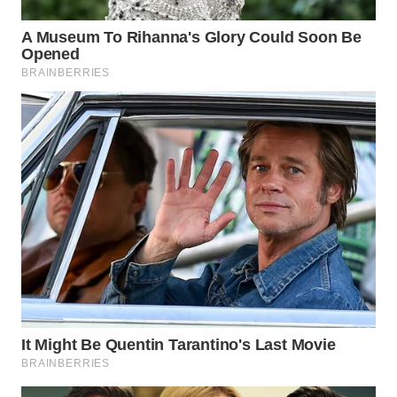
WN
SUMEDANG
WN
CIANJUR
WN
KEPULAUAN
SERIBU
WN
TANGERANG
WN
BINJAI
WN
CIREBON