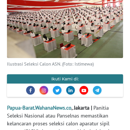
Informasi
INDEKS
BERITA
KONTAK
KAMI
INFO
Ilustrasi Seleksi Calon ASN. (Foto: Istimewa)
IKLAN
Ikuti Kami di:
TENTANG
KAMI
PEDOMAN
Papua-Barat.WahanaNews.co
, Jakarta |
Panitia
MEDIA
Seleksi Nasional atau Panselnas memastikan
SIBER
kelancaran proses seleksi calon aparatur sipil