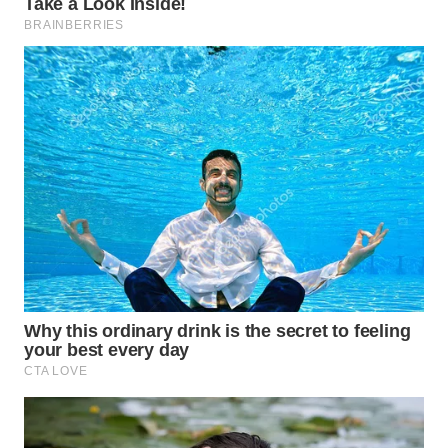
WN
TAPANULI
SELATAN
WN
TANJUNG
LESUNG
WN
KARO
WN
SIMALUNGUN
WN
LABUHANBATU