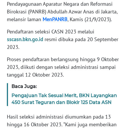
Pendayagunaan Aparatur Negara dan Reformasi
WN
Birokrasi (PANRB) Abdullah Azwar Anas di Jakarta,
BANTEN
melansir laman
MenPANRB
, Kamis (21/9/2023).
WN
Pendaftaran seleksi CASN 2023 melalui
NTT
sscasn.bkn.go.id
resmi dibuka pada 20 September
2023.
WN
KEPRI
Proses pendaftaran berlangsung hingga 9 Oktober
2023, diikuti dengan seleksi administrasi sampai
WN
tanggal 12 Oktober 2023.
PAPUA
Baca Juga:
WN
Pengajuan Tak Sesuai Merit, BKN Layangkan
PAPUA
450 Surat Teguran dan Blokir 125 Data ASN
BARAT
Hasil seleksi administrasi diumumkan pada 13
WN
hingga 16 Oktober 2023. “Kami juga memberikan
RIAU