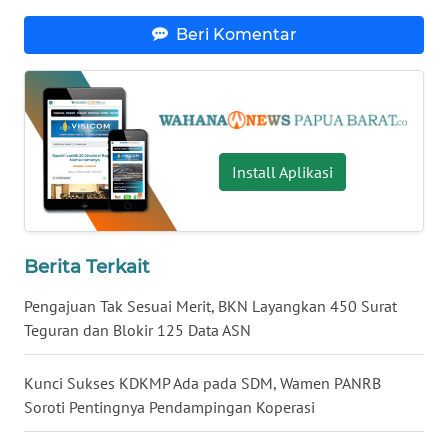
Beri Komentar
WN
NUSANTARA
WN
JOGJA
Install Aplikasi
WN
JATIM
WN
Berita Terkait
BALI
Pengajuan Tak Sesuai Merit, BKN Layangkan 450 Surat
Teguran dan Blokir 125 Data ASN
WN
KALBAR
Kunci Sukses KDKMP Ada pada SDM, Wamen PANRB
Soroti Pentingnya Pendampingan Koperasi
WN
KALTENG