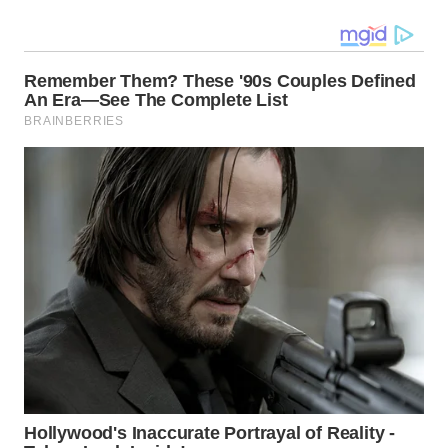
WN
MALUKU
WN
MALUT
WN
DAIRI
WN
DANAU
TOBA
WN
NIAS
WN
LANGKAT