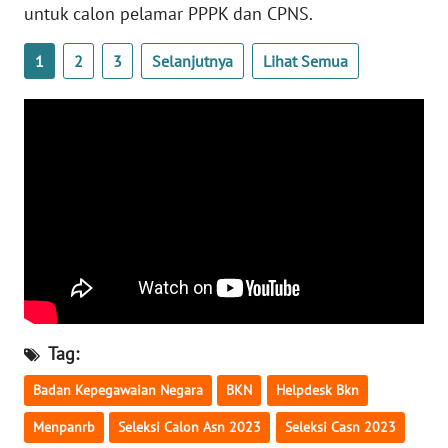
untuk calon pelamar PPPK dan CPNS.
WN
1
2
3
Selanjutnya
Lihat Semua
BABEL
WN
SUMBAR
WN
SUMSEL
WN
BENGKULU
WN
Tag:
LAMPUNG
Badan Kepegawaian Negara
BKN
Helpdesk Bkn
WN
Menpanrb
Seleksi Calon Asn 2023
Seleksi Casn 2023
JATENG