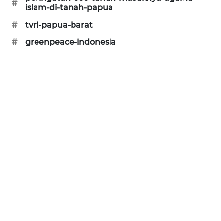
#
islam-di-tanah-papua
CILEUNGSI
NEWS
#
tvri-papua-barat
#
greenpeace-indonesia
BERKAT
NEWS
BERAMPU
NEWS
ANUGERAH
NEWS
AKHLAK
ID
PERAPKI
NEWS