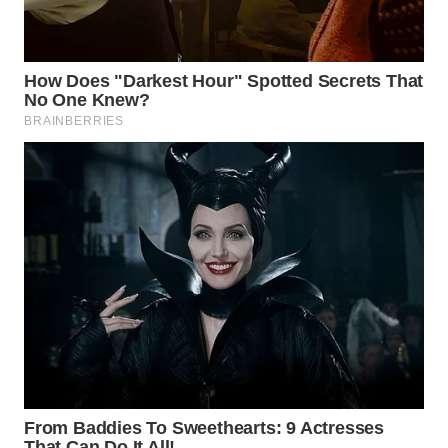
WN
NATUNA
WN
BINTAN
WN
MANDALIKA
WN
LIKUPANG
WN
LABUANBAJO
WN
BORNEO