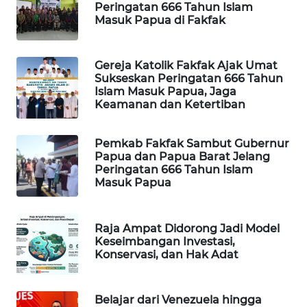
Peringatan 666 Tahun Islam
Masuk Papua di Fakfak
MAWAKA
ID
Gereja Katolik Fakfak Ajak Umat
Sukseskan Peringatan 666 Tahun
MARTABAT
Islam Masuk Papua, Jaga
NET
Keamanan dan Ketertiban
PLN
Pemkab Fakfak Sambut Gubernur
WATCH
Papua dan Papua Barat Jelang
Peringatan 666 Tahun Islam
Masuk Papua
MKLI
LPKKI
Raja Ampat Didorong Jadi Model
Keseimbangan Investasi,
Konservasi, dan Hak Adat
LKKI
KOPEKLIN
Belajar dari Venezuela hingga