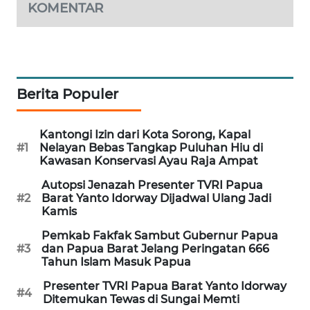
KOMENTAR
SIBARAGAS
NEWS
METRO
Berita Populer
SIANTAR
NEWS
Kantongi Izin dari Kota Sorong, Kapal
METRO
#1
Nelayan Bebas Tangkap Puluhan Hiu di
Kawasan Konservasi Ayau Raja Ampat
MEDAN
NEWS
Autopsi Jenazah Presenter TVRI Papua
#2
Barat Yanto Idorway Dijadwal Ulang Jadi
Kamis
METRO
JAKARTA
Pemkab Fakfak Sambut Gubernur Papua
NEWS
#3
dan Papua Barat Jelang Peringatan 666
Tahun Islam Masuk Papua
KRT
Presenter TVRI Papua Barat Yanto Idorway
#4
NEWS
Ditemukan Tewas di Sungai Memti