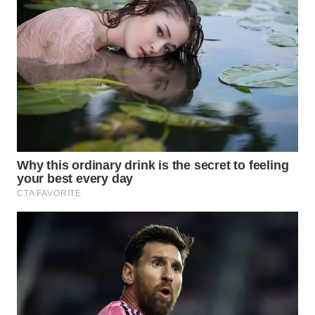
WN
TAPANULI
TENGAH
WN DELI
SERDANG
WN
TEBING
TINGGI
WN
PAKPAK
WN
KARAWANG
WN
BEKASI