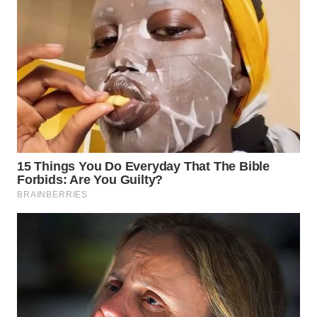
WAHANA
LISTRIK
WAHANA
TRAVEL
WAHANA
TV
WAHANANEWS
ID
WAHANANEWS
CO ID
WAHANANEWS
NET