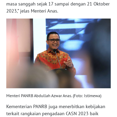
masa sanggah sejak 17 sampai dengan 21 Oktober
2023,” jelas Menteri Anas.
WN
SERAMBI
WN
JAMBI
WN
SULTRA
WN
NTB
WN
Menteri PANRB Abdullah Azwar Anas. (Foto: Istimewa)
SULTENG
Kementerian PANRB juga menerbitkan kebijakan
WN
terkait rangkaian pengadaan CASN 2023 baik
SULBAR