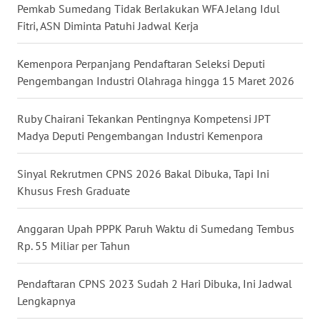
Pemkab Sumedang Tidak Berlakukan WFA Jelang Idul
Fitri, ASN Diminta Patuhi Jadwal Kerja
WN
KALTARA
Kemenpora Perpanjang Pendaftaran Seleksi Deputi
WN
Pengembangan Industri Olahraga hingga 15 Maret 2026
KALSEL
Ruby Chairani Tekankan Pentingnya Kompetensi JPT
WN
Madya Deputi Pengembangan Industri Kemenpora
KALTIM
Sinyal Rekrutmen CPNS 2026 Bakal Dibuka, Tapi Ini
WN
Khusus Fresh Graduate
SULSEL
Anggaran Upah PPPK Paruh Waktu di Sumedang Tembus
WN
Rp. 55 Miliar per Tahun
GORONTALO
Pendaftaran CPNS 2023 Sudah 2 Hari Dibuka, Ini Jadwal
WN
Lengkapnya
SULUT