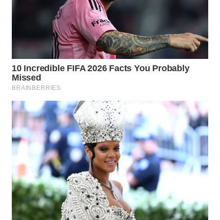
WN
BOGOR
WN
DEPOK
WN
TAPANULI
UTARA
WN
SAMOSIR
WN
PADANG
LAWAS