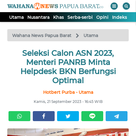
Utama
Nusantara
Khas
Serba-serbi
Opini
Indeks
WAHANA
Tutup
TV
Wahana News Papua Barat
Utama
UTAMA
Seleksi Calon ASN 2023,
Menteri PANRB Minta
NUSANTARA
Helpdesk BKN Berfungsi
Optimal
KHAS
Hotbert Purba - Utama
Kamis, 21 September 2023 - 16:45 WIB
SERBA-
SERBI
OPINI