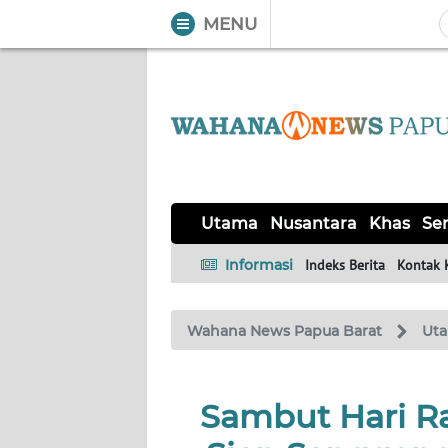
MENU
WAHANA
Tutup
TV
UTAMA
NUSANTARA
Utama
Nusantara
Khas
Ser
KHAS
Informasi
Indeks Berita
Kontak 
SERBA-
Wahana News Papua Barat
Ut
SERBI
OPINI
Sambut Hari R
Informasi