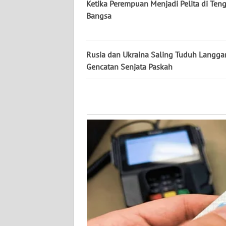
Ketika Perempuan Menjadi Pelita di Ten
WN
Bangsa
NUSANTARA
WN
Rusia dan Ukraina Saling Tuduh Langga
JOGJA
Gencatan Senjata Paskah
WN
JATIM
WN
BALI
WN
KALBAR
WN
KALTENG