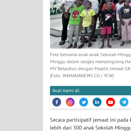
KARIR
DISCLAIMER
Wahana
News
Regional
Foto bersama anak-anak Sekolah Mingg
Minggu dalam rangka menyongsong Hari 
MV Betaubun dengan Majelis Jemaat GKI
WN
SUMUT
(Foto: WAHANANEWS.CO / YCW)
WN
Ikuti Kami di:
JAKARTA
WN
JABAR
Secara partisipatif jemaat ini pa
lebih dari 300 anak Sekolah Mingg