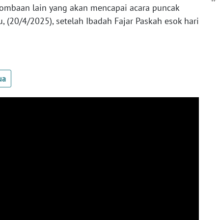
lombaan lain yang akan mencapai acara puncak
, (20/4/2025), setelah Ibadah Fajar Paskah esok hari
ua