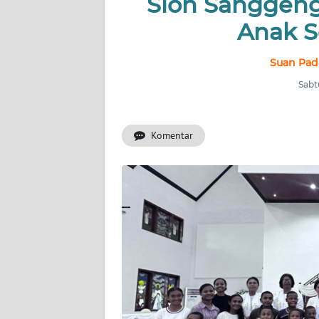
Sion Sanggen
Anak S
INDEKS
BERITA
Suan Pad
KONTAK
Sabt
KAMI
Komentar
INFO
IKLAN
TENTANG
KAMI
PEDOMAN
MEDIA
SIBER
REDAKSI