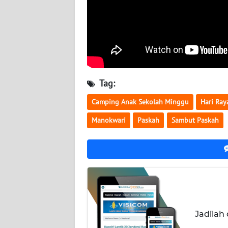
WN
SERAMBI
WN
JAMBI
Tag:
WN
SULTRA
Camping Anak Sekolah Minggu
Hari Ray
Manokwari
Paskah
Sambut Paskah
WN
NTB
WN
SULTENG
WN
SULBAR
Jadilah