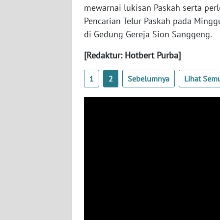
WN
mewarnai lukisan Paskah serta per
BANTEN
Pencarian Telur Paskah pada Minggu
di Gedung Gereja Sion Sanggeng.
WN
NTT
[Redaktur: Hotbert Purba]
WN
1
2
Sebelumnya
Lihat Sem
KEPRI
WN
PAPUA
WN
PAPUA
BARAT
WN
RIAU