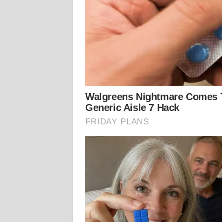
WN
KALTARA
WN
KALSEL
WN
KALTIM
WN
SULSEL
WN
GORONTALO
WN
SULUT