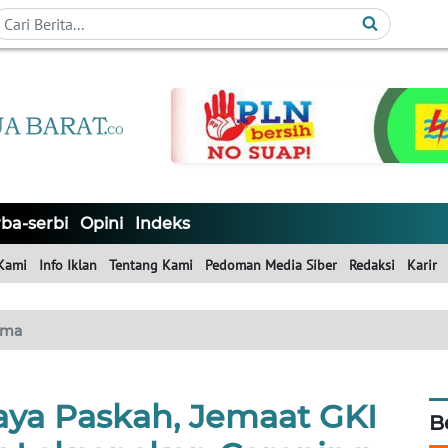
ba-serbi
Opini
Indeks
Kami
Info Iklan
Tentang Kami
Pedoman Media Siber
Redaksi
Karir
ama
aya Paskah, Jemaat GKI
B