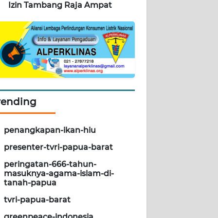
Izin Tambang Raja Ampat
rending
penangkapan-ikan-hiu
presenter-tvri-papua-barat
peringatan-666-tahun-
masuknya-agama-islam-di-
tanah-papua
tvri-papua-barat
greenpeace-indonesia