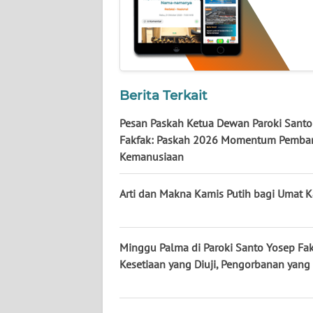
WN
BABEL
WN
SUMBAR
Berita Terkait
WN
Pesan Paskah Ketua Dewan Paroki Sant
SUMSEL
Fakfak: Paskah 2026 Momentum Pemba
Kemanusiaan
WN
BENGKULU
Arti dan Makna Kamis Putih bagi Umat K
WN
LAMPUNG
Minggu Palma di Paroki Santo Yosep Fak
Kesetiaan yang Diuji, Pengorbanan yang
WN
JATENG