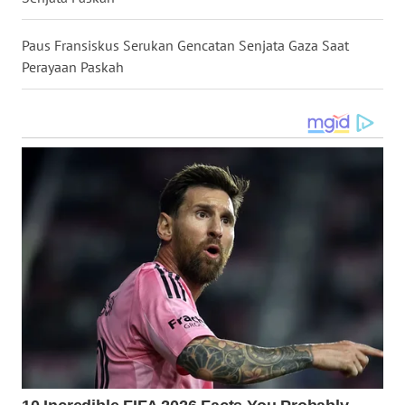
Paus Fransiskus Serukan Gencatan Senjata Gaza Saat
WN
TAPANULI
Perayaan Paskah
SELATAN
WN
TANJUNG
LESUNG
WN
KARO
WN
SIMALUNGUN
WN
LABUHANBATU