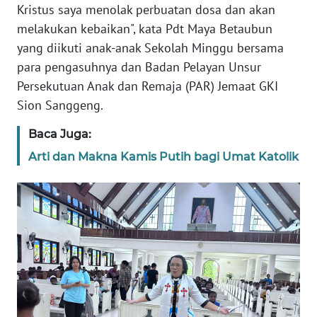
Kristus saya menolak perbuatan dosa dan akan
melakukan kebaikan", kata Pdt Maya Betaubun
WN
yang diikuti anak-anak Sekolah Minggu bersama
SERAMBI
para pengasuhnya dan Badan Pelayan Unsur
Persekutuan Anak dan Remaja (PAR) Jemaat GKI
WN
JAMBI
Sion Sanggeng.
Baca Juga:
WN
SULTRA
Arti dan Makna Kamis Putih bagi Umat Katolik
WN
NTB
WN
SULTENG
WN
SULBAR