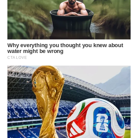
WAHANA
LISTRIK
WAHANA
TRAVEL
WAHANA
TV
WAHANANEWS
ID
WAHANANEWS
CO ID
WAHANANEWS
NET