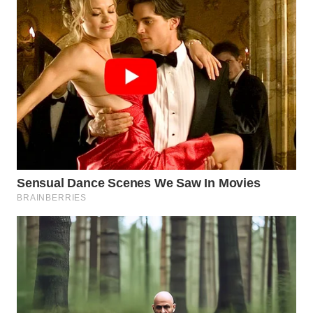
Wahana
Media
Group
WAHANA
NEWS
WAHANA
TANI
WAHANA
ADVOKAT
WAHANA
INFRASTRUKTUR
WAHANA
KONSUMEN