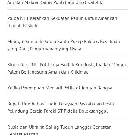
Arti dan Makna Kamis Putih bagi Umat Katolik
WN
MALUKU
Polda NTT Kerahkan Kekuatan Penuh untuk Amankan
Ibadah Paskah
WN
MALUT
Minggu Palma di Paroki Santo Yosep Fakfak: Kesetiaan
yang Diuji, Pengorbanan yang Nyata
WN
DAIRI
Sinergitas TNI–Polri Jaga Fakfak Kondusif, Ibadah Minggu
Palem Berlangsung Aman dan Khidmat
WN
DANAU
Ketika Perempuan Menjadi Pelita di Tengah Bangsa
TOBA
Bupati Humbahas Hadiri Perayaan Paskah dan Pesta
WN
Pelindung Gereja Paroki ST Fidelis Doloksanggul
NIAS
Rusia dan Ukraina Saling Tuduh Langgar Gencatan
WN
Senjata Paskah
LANGKAT