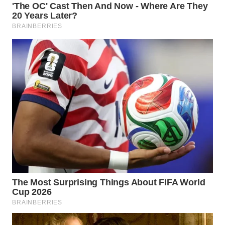
WN
NATUNA
WN
BINTAN
WN
MANDALIKA
WN
LIKUPANG
WN
LABUANBAJO
WN
BORNEO