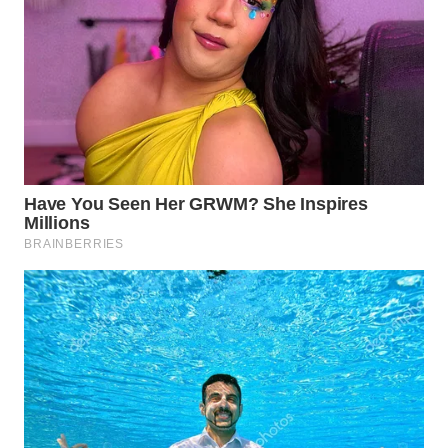
WN
INDRAMAYU
WN
KUNINGAN
WN
MAJALENGKA
WN
SUBANG
WN
SUKABUMI
WN
PURWAKARTA