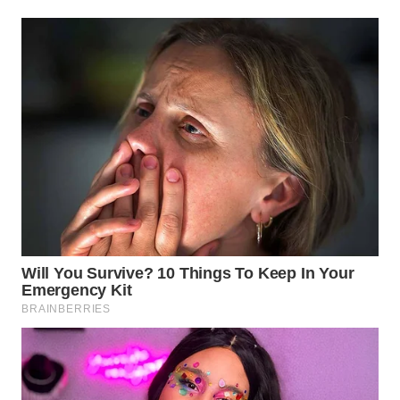
WN
SUMEDANG
WN
CIANJUR
WN
KEPULAUAN
SERIBU
WN
TANGERANG
WN
BINJAI
WN
CIREBON