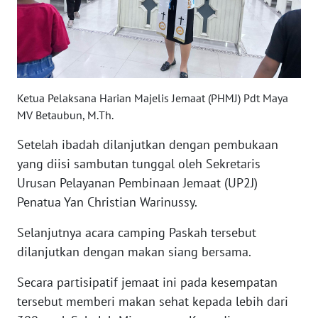
WN
BABEL
WN
Ketua Pelaksana Harian Majelis Jemaat (PHMJ) Pdt Maya
SUMBAR
MV Betaubun, M.Th.
WN
Setelah ibadah dilanjutkan dengan pembukaan
SUMSEL
yang diisi sambutan tunggal oleh Sekretaris
Urusan Pelayanan Pembinaan Jemaat (UP2J)
WN
Penatua Yan Christian Warinussy.
BENGKULU
Selanjutnya acara camping Paskah tersebut
WN
dilanjutkan dengan makan siang bersama.
LAMPUNG
Secara partisipatif jemaat ini pada kesempatan
WN
tersebut memberi makan sehat kepada lebih dari
JATENG