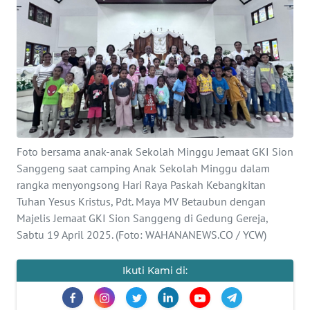
Informasi
INDEKS
BERITA
KONTAK
KAMI
INFO
Foto bersama anak-anak Sekolah Minggu Jemaat GKI Sion
IKLAN
Sanggeng saat camping Anak Sekolah Minggu dalam
rangka menyongsong Hari Raya Paskah Kebangkitan
TENTANG
Tuhan Yesus Kristus, Pdt. Maya MV Betaubun dengan
KAMI
Majelis Jemaat GKI Sion Sanggeng di Gedung Gereja,
Sabtu 19 April 2025. (Foto: WAHANANEWS.CO / YCW)
PEDOMAN
MEDIA
Ikuti Kami di:
SIBER