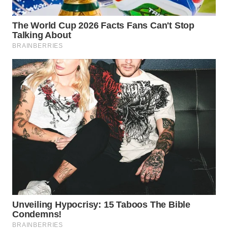
WAHANA
SPORT
WAHANA
UMKM
WAHANA
SELEB
WAHANA
PERSONA
WAHANA
OTOMOTIF
WAHANA
HEALTH