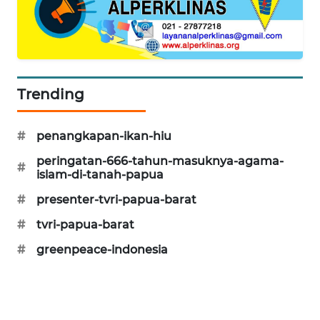
CILEUNGSI
NEWS
BERKAT
NEWS
Trending
BERAMPU
#
penangkapan-ikan-hiu
NEWS
peringatan-666-tahun-masuknya-agama-
#
islam-di-tanah-papua
ANUGERAH
NEWS
#
presenter-tvri-papua-barat
#
tvri-papua-barat
AKHLAK
ID
#
greenpeace-indonesia
PERAPKI
NEWS