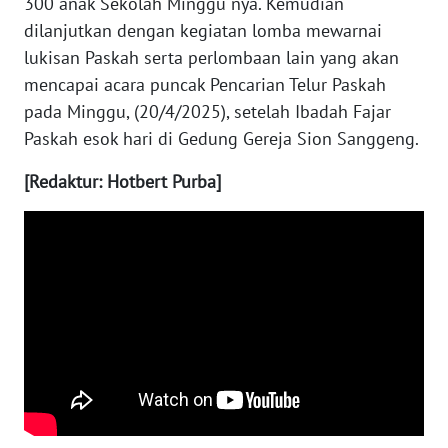
300 anak Sekolah Minggu nya. Kemudian
dilanjutkan dengan kegiatan lomba mewarnai
WN
lukisan Paskah serta perlombaan lain yang akan
NUSANTARA
mencapai acara puncak Pencarian Telur Paskah
pada Minggu, (20/4/2025), setelah Ibadah Fajar
WN
JOGJA
Paskah esok hari di Gedung Gereja Sion Sanggeng.
[Redaktur: Hotbert Purba]
WN
JATIM
WN
BALI
WN
KALBAR
WN
KALTENG