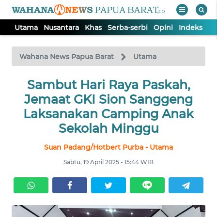
Utama
Nusantara
Khas
Serba-serbi
Opini
Indeks
WAHANA
Tutup
TV
Wahana News Papua Barat
Utama
UTAMA
Sambut Hari Raya Paskah,
Jemaat GKI Sion Sanggeng
NUSANTARA
Laksanakan Camping Anak
Sekolah Minggu
KHAS
Suan Padang/Hotbert Purba - Utama
Sabtu, 19 April 2025 - 15:44 WIB
SERBA-
SERBI
OPINI