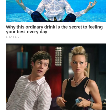
WN
PRIANGAN
TIMUR
WN
SEMARANG
WN
SOLO
WN
BOROBUDUR
WN
MADURA
WN
SURABAYA