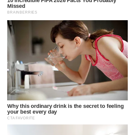
WN
TAPANULI
TENGAH
WN DELI
SERDANG
WN
TEBING
TINGGI
WN
PAKPAK
WN
KARAWANG
WN
BEKASI