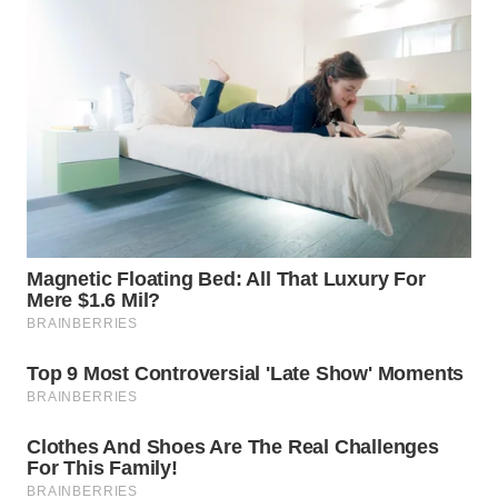
WN
BOGOR
WN
DEPOK
WN
TAPANULI
UTARA
WN
SAMOSIR
WN
PADANG
LAWAS