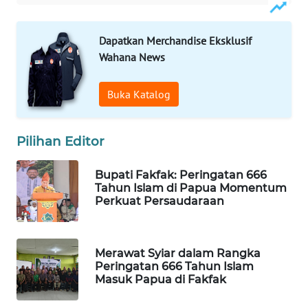
MAWAKA
Dapatkan Merchandise Eksklusif
ID
Wahana News
MARTABAT
Buka Katalog
NET
PLN
Pilihan Editor
WATCH
Bupati Fakfak: Peringatan 666
MKLI
Tahun Islam di Papua Momentum
Perkuat Persaudaraan
LPKKI
Merawat Syiar dalam Rangka
LKKI
Peringatan 666 Tahun Islam
Masuk Papua di Fakfak
KOPEKLIN