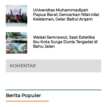
Universitas Muhammadiyah
SIBARAGAS
Papua Barat Gencarkan Nilai-nilai
NEWS
Keislaman, Gelar Baitul Arqam
METRO
SIANTAR
Waisai Semrawut, Saat Estetika
NEWS
Ibu Kota Surga Dunia Tergadai di
Bahu Jalan
METRO
MEDAN
NEWS
KOMENTAR
METRO
JAKARTA
NEWS
Berita Populer
KRT
NEWS