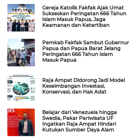
Gereja Katolik Fakfak Ajak Umat
PORTAL
Sukseskan Peringatan 666 Tahun
KONSUMEN
Islam Masuk Papua, Jaga
Keamanan dan Ketertiban
FORWAMKI
Pemkab Fakfak Sambut Gubernur
Papua dan Papua Barat Jelang
ALPERKLINAS
Peringatan 666 Tahun Islam
Masuk Papua
FORJASIDA
Raja Ampat Didorong Jadi Model
TAMBANG
Keseimbangan Investasi,
NEWS
Konservasi, dan Hak Adat
SITUNGIR
NEWS
Belajar dari Venezuela hingga
Swedia, Pakar Pariwisata UF
Ingatkan Raja Ampat Hindari
SIDIKALANG
Kutukan Sumber Daya Alam
NEWS