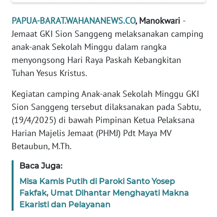
REDAKSI
PAPUA-BARAT.WAHANANEWS.CO
, Manokwari
-
KARIR
Jemaat GKI Sion Sanggeng melaksanakan camping
anak-anak Sekolah Minggu dalam rangka
DISCLAIMER
menyongsong Hari Raya Paskah Kebangkitan
Tuhan Yesus Kristus.
Wahana
News
Kegiatan camping Anak-anak Sekolah Minggu GKI
Regional
Sion Sanggeng tersebut dilaksanakan pada Sabtu,
(19/4/2025) di bawah Pimpinan Ketua Pelaksana
WN
Harian Majelis Jemaat (PHMJ) Pdt Maya MV
SUMUT
Betaubun, M.Th.
WN
Baca Juga:
JAKARTA
Misa Kamis Putih di Paroki Santo Yosep
Fakfak, Umat Dihantar Menghayati Makna
WN
Ekaristi dan Pelayanan
JABAR