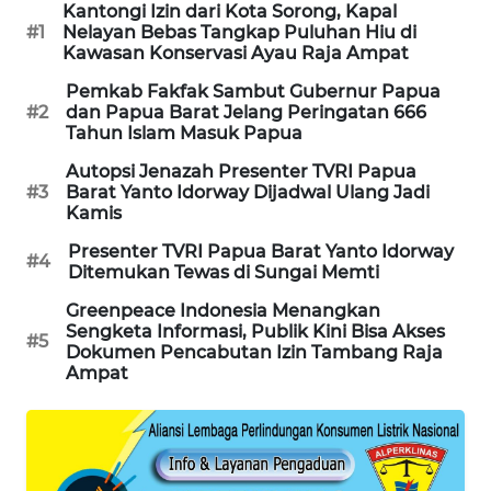
Kantongi Izin dari Kota Sorong, Kapal
KARING
#1
Nelayan Bebas Tangkap Puluhan Hiu di
Kawasan Konservasi Ayau Raja Ampat
NEWS
Pemkab Fakfak Sambut Gubernur Papua
#2
dan Papua Barat Jelang Peringatan 666
JURNAL
Tahun Islam Masuk Papua
MARITIM
Autopsi Jenazah Presenter TVRI Papua
#3
Barat Yanto Idorway Dijadwal Ulang Jadi
HUMBANG
Kamis
NEWS
Presenter TVRI Papua Barat Yanto Idorway
#4
Ditemukan Tewas di Sungai Memti
GARONGGANG
NEWS
Greenpeace Indonesia Menangkan
Sengketa Informasi, Publik Kini Bisa Akses
#5
Dokumen Pencabutan Izin Tambang Raja
FISUELRI
Ampat
ID
ENERGI
NEWS