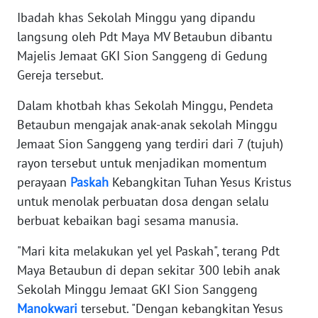
Ibadah khas Sekolah Minggu yang dipandu
WN
langsung oleh Pdt Maya MV Betaubun dibantu
BANTEN
Majelis Jemaat GKI Sion Sanggeng di Gedung
Gereja tersebut.
WN
NTT
Dalam khotbah khas Sekolah Minggu, Pendeta
Betaubun mengajak anak-anak sekolah Minggu
WN
Jemaat Sion Sanggeng yang terdiri dari 7 (tujuh)
KEPRI
rayon tersebut untuk menjadikan momentum
WN
perayaan
Paskah
Kebangkitan Tuhan Yesus Kristus
PAPUA
untuk menolak perbuatan dosa dengan selalu
berbuat kebaikan bagi sesama manusia.
WN
PAPUA
"Mari kita melakukan yel yel Paskah", terang Pdt
BARAT
Maya Betaubun di depan sekitar 300 lebih anak
Sekolah Minggu Jemaat GKI Sion Sanggeng
WN
Manokwari
tersebut. "Dengan kebangkitan Yesus
RIAU