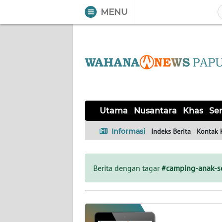
MENU
WAHANA
Tutup
TV
UTAMA
NUSANTARA
Utama
Nusantara
Khas
Ser
KHAS
Informasi
Indeks Berita
Kontak 
SERBA-
SERBI
Berita dengan tagar
#camping-anak-s
OPINI
Informasi