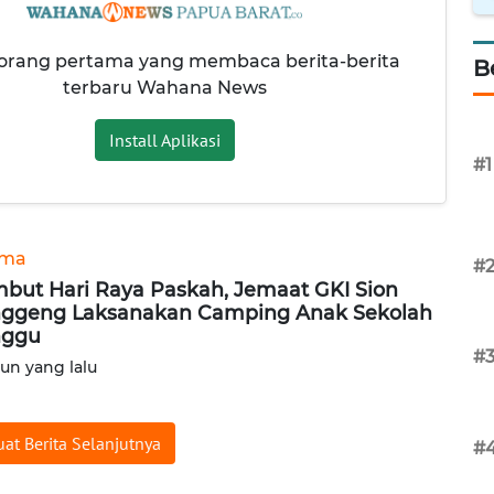
 orang pertama yang membaca berita-berita
B
terbaru Wahana News
Install Aplikasi
#1
ama
#
but Hari Raya Paskah, Jemaat GKI Sion
ggeng Laksanakan Camping Anak Sekolah
nggu
#
hun yang lalu
at Berita Selanjutnya
#