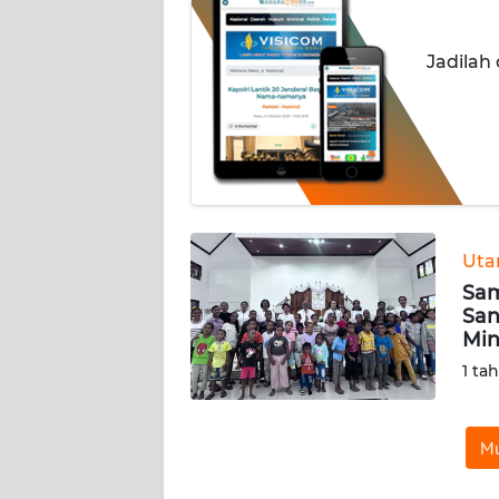
INDEKS
Jadilah
BERITA
KONTAK
KAMI
INFO
IKLAN
Ut
Sam
TENTANG
San
KAMI
Mi
1 ta
PEDOMAN
MEDIA
SIBER
Mu
REDAKSI