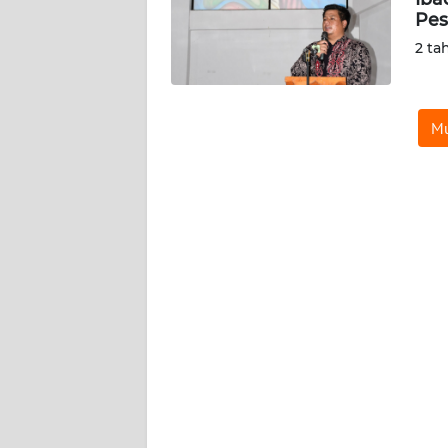
Pes
KARIR
2 ta
DISCLAIMER
Mu
Wahana
News
Regional
WN
SUMUT
WN
JAKARTA
WN
JABAR