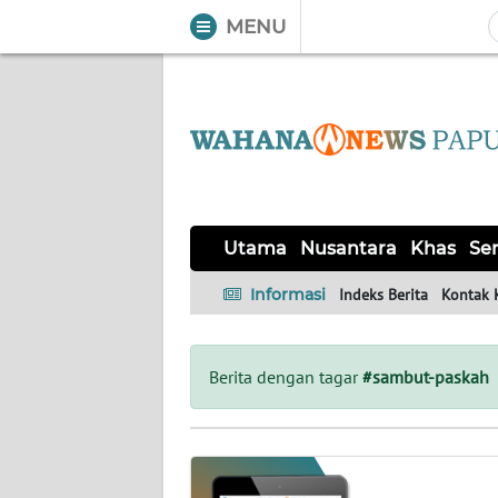
MENU
WAHANA
Tutup
TV
UTAMA
NUSANTARA
Utama
Nusantara
Khas
Ser
KHAS
Informasi
Indeks Berita
Kontak 
SERBA-
SERBI
Berita dengan tagar
#sambut-paskah
OPINI
Informasi