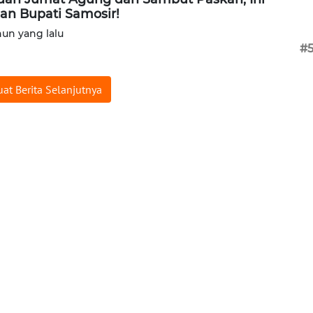
an Bupati Samosir!
hun yang lalu
#
at Berita Selanjutnya