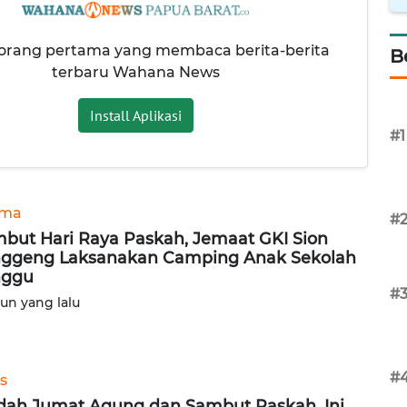
 orang pertama yang membaca berita-berita
B
terbaru Wahana News
Install Aplikasi
#1
ama
#
but Hari Raya Paskah, Jemaat GKI Sion
ggeng Laksanakan Camping Anak Sekolah
nggu
#
hun yang lalu
#
s
dah Jumat Agung dan Sambut Paskah, Ini