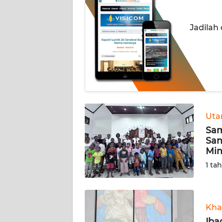
INDEKS
Jadilah
BERITA
KONTAK
KAMI
INFO
IKLAN
Ut
Sam
TENTANG
San
KAMI
Mi
1 ta
PEDOMAN
MEDIA
SIBER
Kha
REDAKSI
Iba