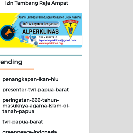
Izin Tambang Raja Ampat
rending
penangkapan-ikan-hiu
presenter-tvri-papua-barat
peringatan-666-tahun-
masuknya-agama-islam-di-
tanah-papua
tvri-papua-barat
greenpeace-indonesia