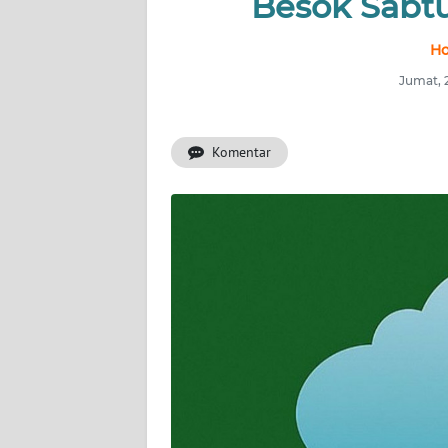
Besok Sabt
INDEKS
Ho
BERITA
Jumat, 
KONTAK
KAMI
Komentar
INFO
IKLAN
TENTANG
KAMI
PEDOMAN
MEDIA
SIBER
REDAKSI