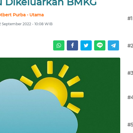
u Dikeluarkan BMKG
tbert Purba - Utama
#1
2 September 2022 - 10:08 WIB
#
#
#
#