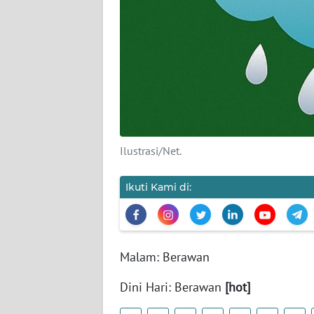
KARIR
DISCLAIMER
Wahana
News
Regional
Ilustrasi/Net.
WN
SUMUT
Ikuti Kami di:
WN
JAKARTA
Malam: Berawan
WN
JABAR
Dini Hari: Berawan
[hot]