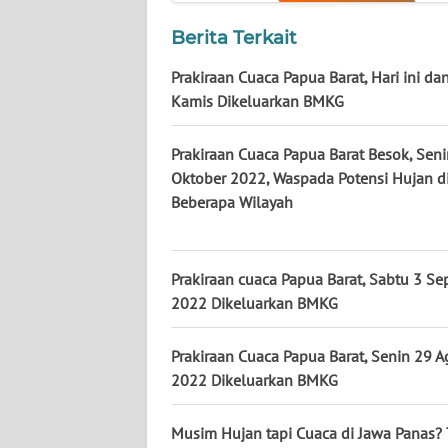
WN
Berita Terkait
BABEL
Prakiraan Cuaca Papua Barat, Hari ini da
WN
Kamis Dikeluarkan BMKG
SUMBAR
Prakiraan Cuaca Papua Barat Besok, Sen
WN
Oktober 2022, Waspada Potensi Hujan d
SUMSEL
Beberapa Wilayah
WN
BENGKULU
Prakiraan cuaca Papua Barat, Sabtu 3 S
2022 Dikeluarkan BMKG
WN
LAMPUNG
Prakiraan Cuaca Papua Barat, Senin 29 A
2022 Dikeluarkan BMKG
WN
JATENG
Musim Hujan tapi Cuaca di Jawa Panas? 