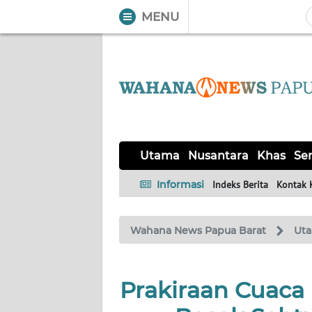
MENU
WAHANA
Tutup
TV
UTAMA
NUSANTARA
Utama
Nusantara
Khas
Ser
KHAS
Informasi
Indeks Berita
Kontak 
SERBA-
Wahana News Papua Barat
Ut
SERBI
OPINI
Prakiraan Cuaca 
Informasi