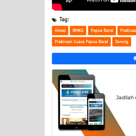
WN
SERAMBI
Tag:
WN
Aimas
BMKG
Papua Barat
Prakira
JAMBI
Prakiraan Cuaca Papua Barat
Sorong
WN
SULTRA
WN
NTB
Jadilah
WN
SULTENG
WN
SULBAR