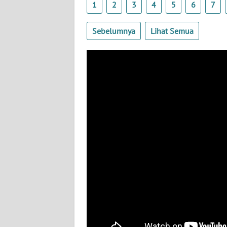
1
2
3
4
5
6
7
WN
BANTEN
Sebelumnya
Lihat Semua
WN
NTT
WN
KEPRI
WN
PAPUA
WN
PAPUA
BARAT
WN
RIAU