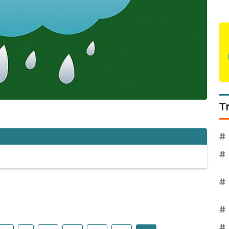
T
#
#
#
#
#