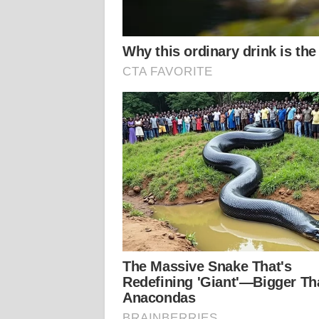
WN
KALTARA
WN
KALSEL
WN
KALTIM
WN
SULSEL
WN
GORONTALO
WN
SULUT