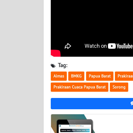
WN
BABEL
WN
SUMBAR
WN
SUMSEL
Tag:
WN
Aimas
BMKG
Papua Barat
Prakira
BENGKULU
Prakiraan Cuaca Papua Barat
Sorong
WN
LAMPUNG
WN
JATENG