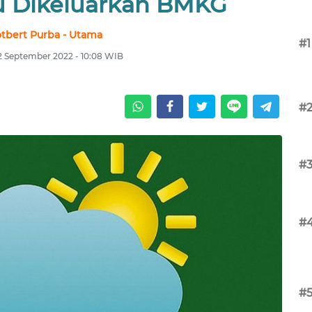
u Dikeluarkan BMKG
tbert Purba - Utama
#1
2 September 2022 - 10:08 WIB
#
#
#
#