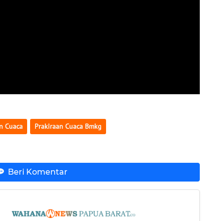
an Cuaca
Prakiraan Cuaca Bmkg
Beri Komentar