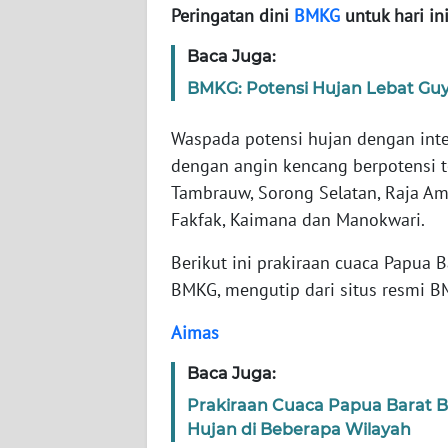
WN
Peringatan dini
BMKG
untuk hari in
BANTEN
Baca Juga:
WN
BMKG: Potensi Hujan Lebat Guy
NTT
Waspada potensi hujan dengan inten
WN
dengan angin kencang berpotensi t
KEPRI
Tambrauw, Sorong Selatan, Raja Amp
Fakfak, Kaimana dan Manokwari.
WN
PAPUA
Berikut ini prakiraan cuaca Papua B
BMKG, mengutip dari situs resmi B
WN
PAPUA
Aimas
BARAT
Baca Juga:
WN
Prakiraan Cuaca Papua Barat B
RIAU
Hujan di Beberapa Wilayah