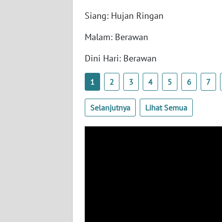
WN
Siang: Hujan Ringan
SERAMBI
Malam: Berawan
WN
Dini Hari: Berawan
JAMBI
1
2
3
4
5
6
7
WN
SULTRA
Selanjutnya
Lihat Semua
WN
NTB
WN
SULTENG
WN
SULBAR