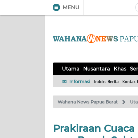
MENU
WAHANA
Tutup
TV
UTAMA
NUSANTARA
Utama
Nusantara
Khas
Ser
KHAS
Informasi
Indeks Berita
Kontak 
SERBA-
Wahana News Papua Barat
Ut
SERBI
OPINI
Prakiraan Cuaca 
Informasi