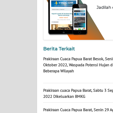
WN
Jadilah
NUSANTARA
WN
JOGJA
WN
JATIM
Berita Terkait
Prakiraan Cuaca Papua Barat Besok, Sen
WN
Oktober 2022, Waspada Potensi Hujan d
BALI
Beberapa Wilayah
WN
KALBAR
Prakiraan cuaca Papua Barat, Sabtu 3 S
2022 Dikeluarkan BMKG
WN
KALTENG
Prakiraan Cuaca Papua Barat, Senin 29 A