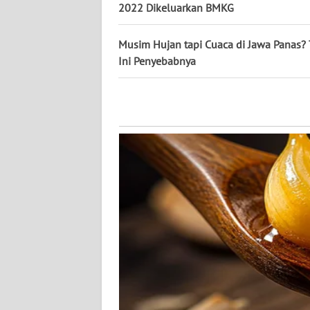
2022 Dikeluarkan BMKG
WN
KALTARA
Musim Hujan tapi Cuaca di Jawa Panas? 
WN
Ini Penyebabnya
KALSEL
WN
KALTIM
WN
SULSEL
WN
GORONTALO
WN
SULUT