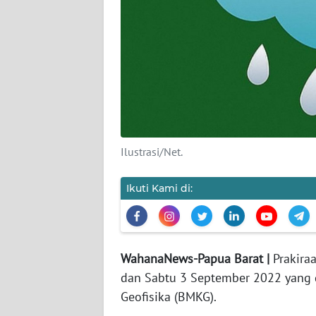
KARIR
DISCLAIMER
Wahana
News
Regional
Ilustrasi/Net.
WN
SUMUT
Ikuti Kami di:
WN
JAKARTA
WahanaNews-Papua Barat |
Prakira
WN
dan Sabtu 3 September 2022 yang 
JABAR
Geofisika (BMKG).