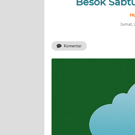
Besok Sabt
INDEKS
Ho
BERITA
Jumat, 
KONTAK
KAMI
Komentar
INFO
IKLAN
TENTANG
KAMI
PEDOMAN
MEDIA
SIBER
REDAKSI