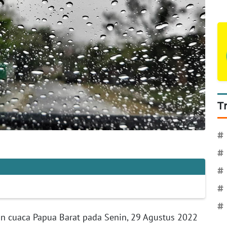
T
#
#
#
#
#
an cuaca Papua Barat pada Senin, 29 Agustus 2022