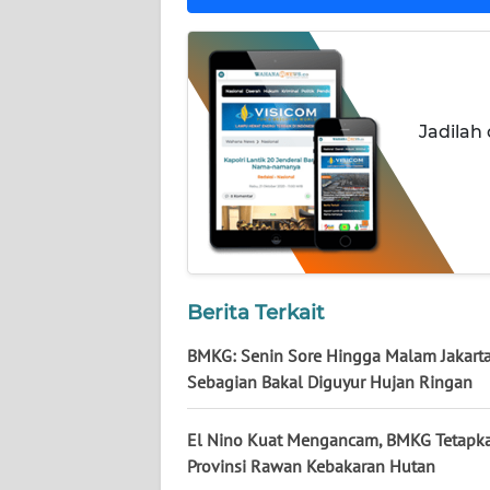
WN
NUSANTARA
WN
JOGJA
Jadilah
WN
JATIM
WN
BALI
Berita Terkait
WN
BMKG: Senin Sore Hingga Malam Jakart
KALBAR
Sebagian Bakal Diguyur Hujan Ringan
WN
El Nino Kuat Mengancam, BMKG Tetapk
KALTENG
Provinsi Rawan Kebakaran Hutan