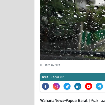
KARIR
DISCLAIMER
Wahana
News
Regional
WN
SUMUT
Ilustrasi/Net.
WN
JAKARTA
Ikuti Kami di:
WN
JABAR
WahanaNews-Papua Barat |
Prakira