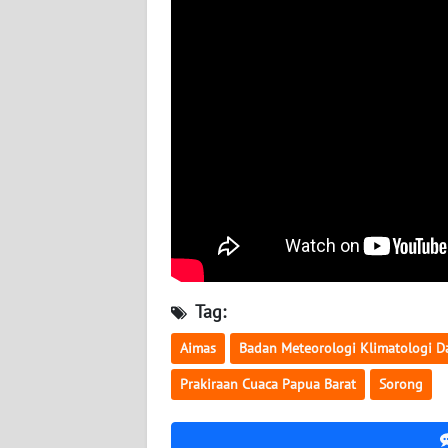
WN
BABEL
WN
SUMBAR
WN
SUMSEL
WN
BENGKULU
Tag:
WN
LAMPUNG
Aimas
Badan Meteorologi Klimatologi D
Prakiraan Cuaca Papua Barat
Sorong
WN
JATENG