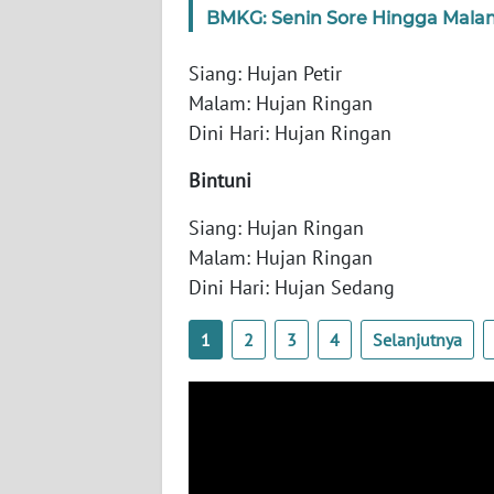
BMKG: Senin Sore Hingga Malam
WN
SERAMBI
Siang: Hujan Petir
Malam: Hujan Ringan
WN
Dini Hari: Hujan Ringan
JAMBI
Bintuni
WN
SULTRA
Siang: Hujan Ringan
Malam: Hujan Ringan
WN
Dini Hari: Hujan Sedang
NTB
1
2
3
4
Selanjutnya
WN
SULTENG
WN
SULBAR