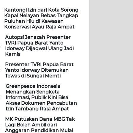
Kantongi Izin dari Kota Sorong,
Kapal Nelayan Bebas Tangkap
Puluhan Hiu di Kawasan
Konservasi Ayau Raja Ampat
Autopsi Jenazah Presenter
TVRI Papua Barat Yanto
2
Idorway Dijadwal Ulang Jadi
Kamis
Presenter TVRI Papua Barat
3
Yanto Idorway Ditemukan
Tewas di Sungai Memti
Greenpeace Indonesia
Menangkan Sengketa
4
Informasi, Publik Kini Bisa
Akses Dokumen Pencabutan
Izin Tambang Raja Ampat
MK Putuskan Dana MBG Tak
Lagi Boleh Ambil dari
5
Anggaran Pendidikan Mulai