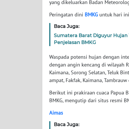
yang dikeluarkan Badan Meteorolog
WN
BANTEN
Peringatan dini
BMKG
untuk hari in
WN
Baca Juga:
NTT
Sumatera Barat Diguyur Hujan 1
Penjelasan BMKG
WN
KEPRI
Waspada potensi hujan dengan inten
dengan angin kencang di wilayah 
WN
Kaimana, Sorong Selatan, Teluk Bin
PAPUA
ampat, Fakfak, Kaimana, Tambrauw 
WN
Berikut ini prakiraan cuaca Papua B
PAPUA
BARAT
BMKG, mengutip dari situs resmi B
Aimas
WN
RIAU
Baca Juga: