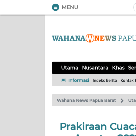
MENU
WAHANA
Tutup
TV
UTAMA
NUSANTARA
Utama
Nusantara
Khas
Ser
KHAS
Informasi
Indeks Berita
Kontak 
SERBA-
Wahana News Papua Barat
Ut
SERBI
OPINI
Prakiraan Cuac
Informasi