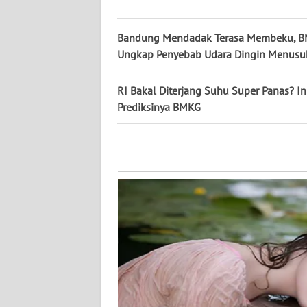
WN
KALTARA
Bandung Mendadak Terasa Membeku, 
Ungkap Penyebab Udara Dingin Menusu
WN
KALSEL
RI Bakal Diterjang Suhu Super Panas? In
Prediksinya BMKG
WN
KALTIM
WN
SULSEL
WN
GORONTALO
WN
SULUT