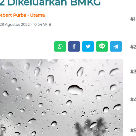
2 Dikeluarkan BMKG
tbert Purba - Utama
#1
 29 Agustus 2022 - 10:54 WIB
#
#
#
#