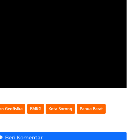
an Geofisika
BMKG
Kota Sorong
Papua Barat
Beri Komentar