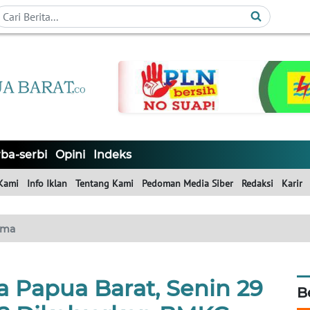
ba-serbi
Opini
Indeks
Kami
Info Iklan
Tentang Kami
Pedoman Media Siber
Redaksi
Karir
ama
a Papua Barat, Senin 29
B