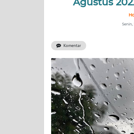
Agustus 202
INDEKS
Ho
BERITA
Senin,
KONTAK
KAMI
Komentar
INFO
IKLAN
TENTANG
KAMI
PEDOMAN
MEDIA
SIBER
REDAKSI