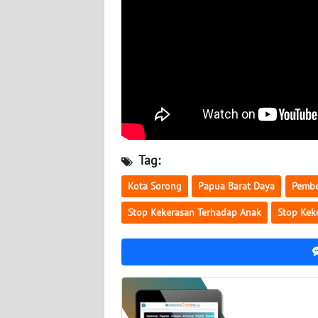
WN
NUSANTARA
WN
JOGJA
WN
JATIM
Tag:
WN
BALI
Kota Sorong
Papua Barat Daya
Pembe
Stop Kekerasan Terhadap Anak
Stop Kek
WN
KALBAR
WN
KALTENG