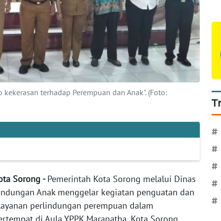
p kekerasan terhadap Perempuan dan Anak". (Foto:
T
#
#
#
Kota Sorong -
Pemerintah Kota Sorong melalui Dinas
#
indungan Anak menggelar kegiatan penguatan dan
#
ayanan perlindungan perempuan dalam
rtempat di Aula YPPK Maranatha, Kota Sorong,