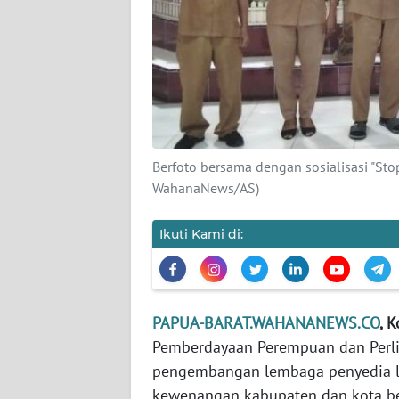
KARIR
DISCLAIMER
Wahana
News
Regional
Berfoto bersama dengan sosialisasi "Sto
WahanaNews/AS)
WN
SUMUT
Ikuti Kami di:
WN
JAKARTA
PAPUA-BARAT.WAHANANEWS.CO
, 
WN
Pemberdayaan Perempuan dan Perl
JABAR
pengembangan lembaga penyedia l
kewenangan kabupaten dan kota be