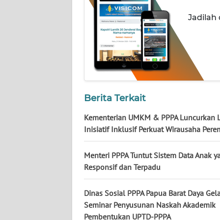
WN
KALTARA
Jadilah
WN
KALSEL
WN
KALTIM
Berita Terkait
WN
Kementerian UMKM & PPPA Luncurkan 
SULSEL
Inisiatif Inklusif Perkuat Wirausaha Per
WN
Menteri PPPA Tuntut Sistem Data Anak y
GORONTALO
Responsif dan Terpadu
WN
Dinas Sosial PPPA Papua Barat Daya Gela
SULUT
Seminar Penyusunan Naskah Akademik
Pembentukan UPTD-PPPA