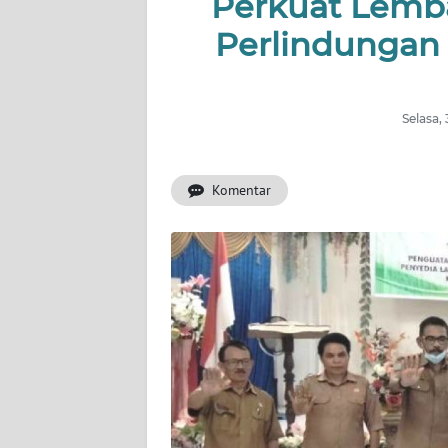
Perkuat Lemb
Perlindungan
INDEKS
BERITA
KONTAK
Selasa,
KAMI
Komentar
INFO
IKLAN
TENTANG
KAMI
PEDOMAN
MEDIA
SIBER
REDAKSI