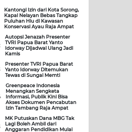
Kantongi Izin dari Kota Sorong,
Kapal Nelayan Bebas Tangkap
Puluhan Hiu di Kawasan
Konservasi Ayau Raja Ampat
Autopsi Jenazah Presenter
TVRI Papua Barat Yanto
2
Idorway Dijadwal Ulang Jadi
Kamis
Presenter TVRI Papua Barat
3
Yanto Idorway Ditemukan
Tewas di Sungai Memti
Greenpeace Indonesia
Menangkan Sengketa
4
Informasi, Publik Kini Bisa
Akses Dokumen Pencabutan
Izin Tambang Raja Ampat
MK Putuskan Dana MBG Tak
Lagi Boleh Ambil dari
5
Anggaran Pendidikan Mulai