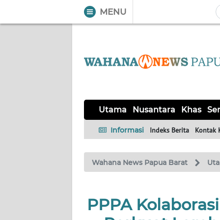
MENU
WAHANA
Tutup
TV
UTAMA
NUSANTARA
Utama
Nusantara
Khas
Ser
KHAS
Informasi
Indeks Berita
Kontak 
SERBA-
Wahana News Papua Barat
Ut
SERBI
OPINI
PPPA Kolaborasi
Informasi