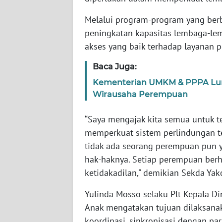
WN
Melalui program-program yang berb
SERAMBI
peningkatan kapasitas lembaga-le
akses yang baik terhadap layanan 
WN
JAMBI
Baca Juga:
Kementerian UMKM & PPPA Luncu
WN
Wirausaha Perempuan
SULTRA
“Saya mengajak kita semua untuk t
WN
memperkuat sistem perlindungan t
NTB
tidak ada seorang perempuan pun 
hak-haknya. Setiap perempuan berha
WN
SULTENG
ketidakadilan," demikian Sekda Yak
Yulinda Mosso selaku Plt Kepala 
WN
Anak mengatakan tujuan dilaksanak
SULBAR
koordinasi, sinkronisasi dengan p