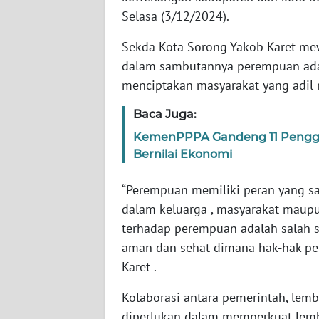
WN
Selasa (3/12/2024).
BANTEN
Sekda Kota Sorong Yakob Karet mew
WN
dalam sambutannya perempuan adal
NTT
menciptakan masyarakat yang adil 
WN
Baca Juga:
KEPRI
KemenPPPA Gandeng 11 Penggia
Bernilai Ekonomi
WN
PAPUA
“Perempuan memiliki peran yang s
dalam keluarga , masyarakat maup
WN
terhadap perempuan adalah salah 
PAPUA
aman dan sehat dimana hak-hak per
BARAT
Karet .
WN
Kolaborasi antara pemerintah, lemb
RIAU
diperlukan dalam memperkuat lem