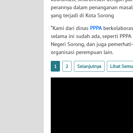
WN
perannya dalam penanganan masala
BABEL
yang terjadi di Kota Sorong
“Kami dari dinas
PPPA
berkolaboras
WN
SUMBAR
selama ini sudah ada, seperti PPPA
Negeri Sorong, dan juga pemerhati-
WN
organisasi perempuan lain.
SUMSEL
1
2
Selanjutnya
Lihat Sem
WN
BENGKULU
WN
LAMPUNG
WN
JATENG