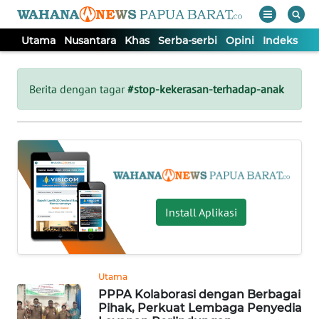
Utama
Nusantara
Khas
Serba-serbi
Opini
Indeks
WAHANA
Tutup
TV
Berita dengan tagar
#stop-kekerasan-terhadap-anak
UTAMA
NUSANTARA
KHAS
Install Aplikasi
SERBA-
SERBI
Utama
PPPA Kolaborasi dengan Berbagai
OPINI
Pihak, Perkuat Lembaga Penyedia