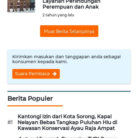
Layanan Perlindungan
Perempuan dan Anak
Informasi
2 tahun yang lalu
INDEKS
BERITA
Muat Berita Selanjutnya
KONTAK
KAMI
Kirimkan masukan dan tanggapan anda sebagai
konsumen kepada kami.
INFO
IKLAN
Suara Pembaca
TENTANG
KAMI
Berita Populer
PEDOMAN
Kantongi Izin dari Kota Sorong, Kapal
MEDIA
#1
Nelayan Bebas Tangkap Puluhan Hiu di
SIBER
Kawasan Konservasi Ayau Raja Ampat