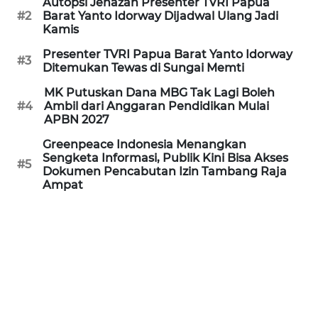
Autopsi Jenazah Presenter TVRI Papua
REDAKSI
#2
Barat Yanto Idorway Dijadwal Ulang Jadi
Kamis
KARIR
Presenter TVRI Papua Barat Yanto Idorway
#3
Ditemukan Tewas di Sungai Memti
DISCLAIMER
MK Putuskan Dana MBG Tak Lagi Boleh
#4
Ambil dari Anggaran Pendidikan Mulai
Wahana
APBN 2027
News
Greenpeace Indonesia Menangkan
Regional
Sengketa Informasi, Publik Kini Bisa Akses
#5
Dokumen Pencabutan Izin Tambang Raja
WN
Ampat
SUMUT
WN
JAKARTA
WN
JABAR