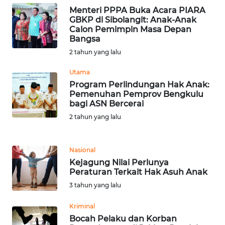
Menteri PPPA Buka Acara PIARA
GBKP di Sibolangit: Anak-Anak
WN
Calon Pemimpin Masa Depan
SERAMBI
Bangsa
2 tahun yang lalu
WN
JAMBI
Utama
Program Perlindungan Hak Anak:
Pemenuhan Pemprov Bengkulu
WN
bagi ASN Bercerai
SULTRA
2 tahun yang lalu
WN
NTB
Nasional
Kejagung Nilai Perlunya
Peraturan Terkait Hak Asuh Anak
WN
SULTENG
3 tahun yang lalu
Kriminal
WN
Bocah Pelaku dan Korban
SULBAR