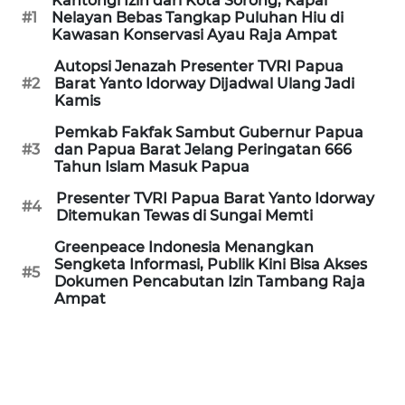
Kantongi Izin dari Kota Sorong, Kapal
WN
#1
Nelayan Bebas Tangkap Puluhan Hiu di
SUMEDANG
Kawasan Konservasi Ayau Raja Ampat
Autopsi Jenazah Presenter TVRI Papua
WN
#2
Barat Yanto Idorway Dijadwal Ulang Jadi
Kamis
CIANJUR
Pemkab Fakfak Sambut Gubernur Papua
WN
#3
dan Papua Barat Jelang Peringatan 666
Tahun Islam Masuk Papua
KEPULAUAN
SERIBU
Presenter TVRI Papua Barat Yanto Idorway
#4
Ditemukan Tewas di Sungai Memti
WN
Greenpeace Indonesia Menangkan
TANGERANG
Sengketa Informasi, Publik Kini Bisa Akses
#5
Dokumen Pencabutan Izin Tambang Raja
Ampat
WN
BINJAI
WN
CIREBON