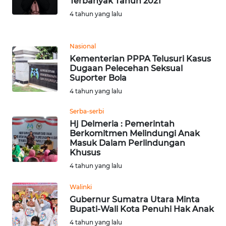
Terbanyak Tahun 2021
4 tahun yang lalu
WN
MALUKU
Nasional
WN
Kementerian PPPA Telusuri Kasus
MALUT
Dugaan Pelecehan Seksual
Suporter Bola
WN
4 tahun yang lalu
DAIRI
Serba-serbi
Hj Delmeria : Pemerintah
WN
Berkomitmen Melindungi Anak
DANAU
Masuk Dalam Perlindungan
TOBA
Khusus
4 tahun yang lalu
WN
NIAS
Walinki
Gubernur Sumatra Utara Minta
Bupati-Wali Kota Penuhi Hak Anak
WN
4 tahun yang lalu
LANGKAT