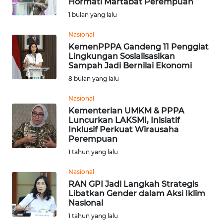
Hormati Martabat Perempuan
Informasi
1 bulan yang lalu
INDEKS
Nasional
BERITA
KemenPPPA Gandeng 11 Penggiat
Lingkungan Sosialisasikan
Sampah Jadi Bernilai Ekonomi
KONTAK
8 bulan yang lalu
KAMI
Nasional
INFO
Kementerian UMKM & PPPA
IKLAN
Luncurkan LAKSMI, Inisiatif
Inklusif Perkuat Wirausaha
Perempuan
TENTANG
1 tahun yang lalu
KAMI
Nasional
PEDOMAN
RAN GPI Jadi Langkah Strategis
MEDIA
Libatkan Gender dalam Aksi Iklim
SIBER
Nasional
1 tahun yang lalu