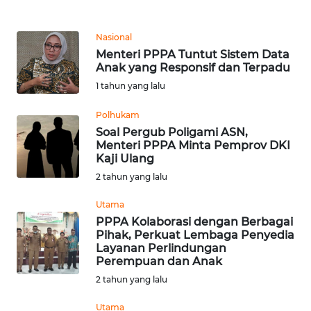
REDAKSI
Nasional
KARIR
Menteri PPPA Tuntut Sistem Data
Anak yang Responsif dan Terpadu
DISCLAIMER
1 tahun yang lalu
Polhukam
Wahana
News
Soal Pergub Poligami ASN,
Regional
Menteri PPPA Minta Pemprov DKI
Kaji Ulang
2 tahun yang lalu
WN
SUMUT
Utama
PPPA Kolaborasi dengan Berbagai
WN
Pihak, Perkuat Lembaga Penyedia
JAKARTA
Layanan Perlindungan
Perempuan dan Anak
2 tahun yang lalu
WN
JABAR
Utama