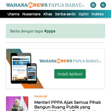
Utama
Nusantara
Khas
Serba-serbi
Opini
Indeks
WAHANA
Tutup
TV
Berita dengan tagar
#pppa
UTAMA
NUSANTARA
KHAS
Install Aplikasi
SERBA-
SERBI
Nasional
Menteri PPPA Ajak Semua Pihak
OPINI
Bangun Ruang Publik yang