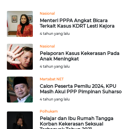
WN
Nasional
KALTARA
Menteri PPPA Angkat Bicara
Terkait Kasus KDRT Lesti Kejora
WN
4 tahun yang lalu
KALSEL
Nasional
Pelaporan Kasus Kekerasan Pada
WN
Anak Meningkat
KALTIM
4 tahun yang lalu
WN
Martabat NET
SULSEL
Calon Peserta Pemilu 2024, KPU
Masih Akui PPP Pimpinan Suharso
WN
4 tahun yang lalu
GORONTALO
Polhukam
WN
Pelajar dan Ibu Rumah Tangga
SULUT
Korban Kekerasan Seksual