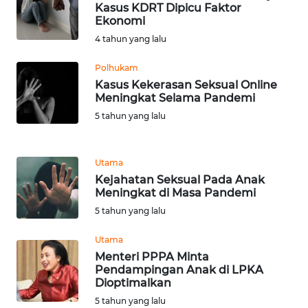
Kasus KDRT Dipicu Faktor
WN
Ekonomi
TAPANULI
TENGAH
4 tahun yang lalu
Polhukam
WN DELI
Kasus Kekerasan Seksual Online
SERDANG
Meningkat Selama Pandemi
5 tahun yang lalu
WN
TEBING
TINGGI
Utama
Kejahatan Seksual Pada Anak
WN
Meningkat di Masa Pandemi
PAKPAK
5 tahun yang lalu
Utama
WN
Menteri PPPA Minta
KARAWANG
Pendampingan Anak di LPKA
Dioptimalkan
WN
5 tahun yang lalu
BEKASI