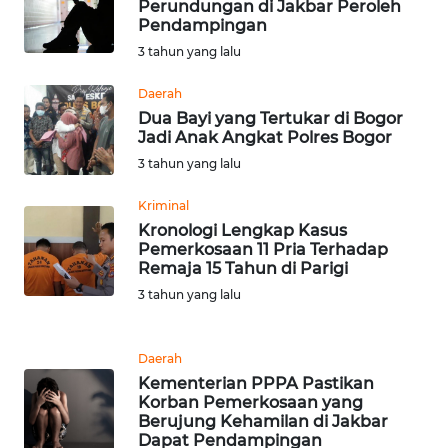
Perundungan di Jakbar Peroleh
Pendampingan
WN
3 tahun yang lalu
BABEL
Daerah
Dua Bayi yang Tertukar di Bogor
WN
Jadi Anak Angkat Polres Bogor
SUMBAR
3 tahun yang lalu
WN
Kriminal
SUMSEL
Kronologi Lengkap Kasus
Pemerkosaan 11 Pria Terhadap
WN
Remaja 15 Tahun di Parigi
BENGKULU
3 tahun yang lalu
WN
Daerah
LAMPUNG
Kementerian PPPA Pastikan
Korban Pemerkosaan yang
WN
Berujung Kehamilan di Jakbar
JATENG
Dapat Pendampingan