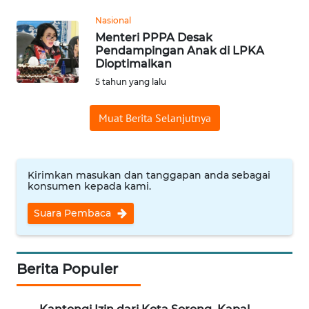
Nasional
WN
Menteri PPPA Desak
Pendampingan Anak di LPKA
BOGOR
Dioptimalkan
5 tahun yang lalu
WN
DEPOK
Muat Berita Selanjutnya
WN
TAPANULI
UTARA
Kirimkan masukan dan tanggapan anda sebagai
konsumen kepada kami.
WN
Suara Pembaca
SAMOSIR
WN
Berita Populer
PADANG
LAWAS