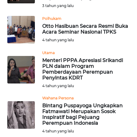
3 tahun yang lalu
WN
Polhukam
NUSANTARA
Otto Hasibuan Secara Resmi Buka
Acara Seminar Nasional TPKS
WN
4 tahun yang lalu
JOGJA
Utama
WN
Menteri PPPA Apresiasi Srikandi
JATIM
PLN dalam Program
Pemberdayaan Perempuan
Penyintas KDRT
WN
4 tahun yang lalu
BALI
Wahana Persona
WN
Bintang Puspayoga Ungkapkan
KALBAR
Fatmawati Merupakan Sosok
Inspiratif bagi Pejuang
Perempuan Indonesia
WN
4 tahun yang lalu
KALTENG