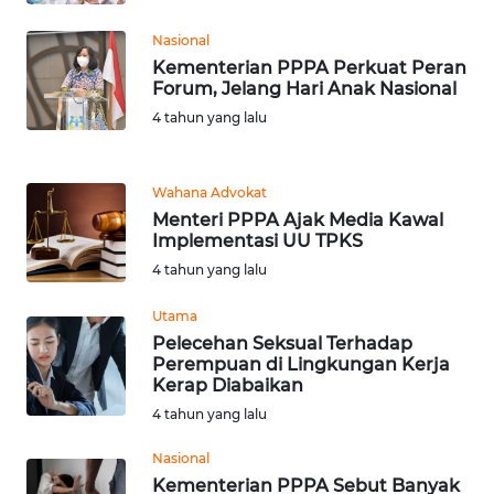
Nasional
WN
Kementerian PPPA Perkuat Peran
TAPANULI
Forum, Jelang Hari Anak Nasional
SELATAN
4 tahun yang lalu
WN
TANJUNG
Wahana Advokat
LESUNG
Menteri PPPA Ajak Media Kawal
Implementasi UU TPKS
WN
4 tahun yang lalu
KARO
Utama
Pelecehan Seksual Terhadap
WN
Perempuan di Lingkungan Kerja
SIMALUNGUN
Kerap Diabaikan
4 tahun yang lalu
WN
LABUHANBATU
Nasional
Kementerian PPPA Sebut Banyak