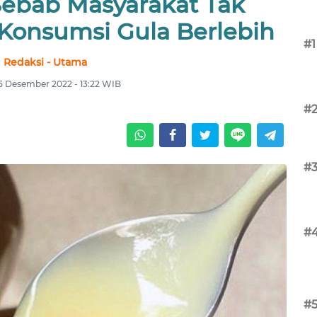
ebab Masyarakat Tak
onsumsi Gula Berlebih
#1
Redaksi - Utama
 5 Desember 2022 - 13:22 WIB
#
#
#
#