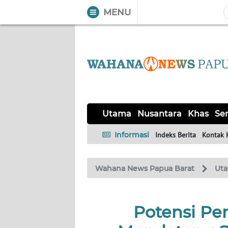
MENU
WAHANA
Tutup
TV
UTAMA
NUSANTARA
Utama
Nusantara
Khas
Ser
KHAS
Informasi
Indeks Berita
Kontak 
SERBA-
Wahana News Papua Barat
Ut
SERBI
OPINI
Potensi Pe
Informasi