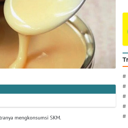
T
#
#
#
#
#
 putranya mengkonsumsi SKM.