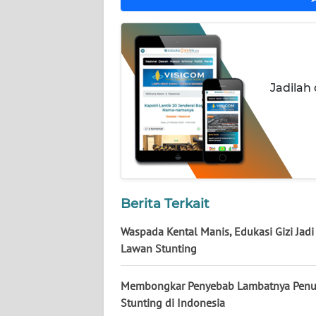
WN
NUSANTARA
WN
JOGJA
Jadilah
WN
JATIM
WN
BALI
Berita Terkait
WN
Waspada Kental Manis, Edukasi Gizi Jadi
KALBAR
Lawan Stunting
WN
Membongkar Penyebab Lambatnya Pen
KALTENG
Stunting di Indonesia