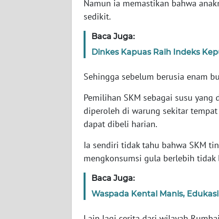
Namun ia memastikan bahwa anaknya
WN
BANTEN
sedikit.
Baca Juga:
WN
NTT
Dinkes Kapuas Raih Indeks Kep
Sehingga sebelum berusia enam bu
WN
KEPRI
Pemilihan SKM sebagai susu yang 
diperoleh di warung sekitar tempat
WN
PAPUA
dapat dibeli harian.
Ia sendiri tidak tahu bahwa SKM ti
WN
mengkonsumsi gula berlebih tidak
PAPUA
BARAT
Baca Juga:
Waspada Kental Manis, Edukasi 
WN
RIAU
Lain lagi cerita dari wilayah Rumba