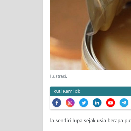
KARIR
DISCLAIMER
Wahana
News
Regional
WN
SUMUT
Ilustrasi.
WN
Ikuti Kami di:
JAKARTA
WN
JABAR
Ia sendiri lupa sejak usia berapa