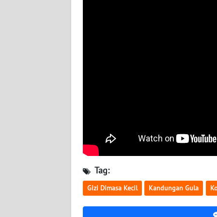
WN
BABEL
WN
SUMBAR
WN
SUMSEL
WN
BENGKULU
WN
LAMPUNG
Tag:
Gizi Dimasa Kecil
Kandungan Gula
Ko
WN
JATENG