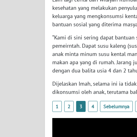
kesehatan yang melakukan penyuluh
WN
SERAMBI
keluarga yang mengkonsumsi kenta
bantuan sosial yang diterima masy
WN
JAMBI
“Kami di sini sering dapat bantua
pemeirntah. Dapat susu kaleng (susu
WN
anak minta minum susu kental mani
SULTRA
makan apa yang di rumah. Jarang ju
dengan dua balita usia 4 dan 2 tah
WN
NTB
Dijelaskan Imah, selama ini ia tid
dikonsumsi oleh anak, terutama bal
WN
SULTENG
1
2
3
4
Sebelumnya
WN
SULBAR