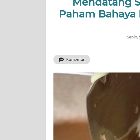
Mendatang S
Paham Bahaya K
INDEKS
BERITA
KONTAK
Senin,
KAMI
Komentar
INFO
IKLAN
TENTANG
KAMI
PEDOMAN
MEDIA
SIBER
REDAKSI