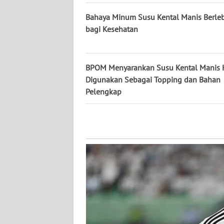
WN
Bahaya Minum Susu Kental Manis Berle
KALTARA
bagi Kesehatan
WN
KALSEL
BPOM Menyarankan Susu Kental Manis 
Digunakan Sebagai Topping dan Bahan
WN
KALTIM
Pelengkap
WN
SULSEL
WN
GORONTALO
WN
SULUT