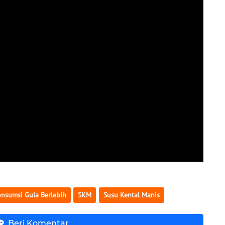
nsumsi Gula Berlebih
SKM
Susu Kental Manis
Beri Komentar