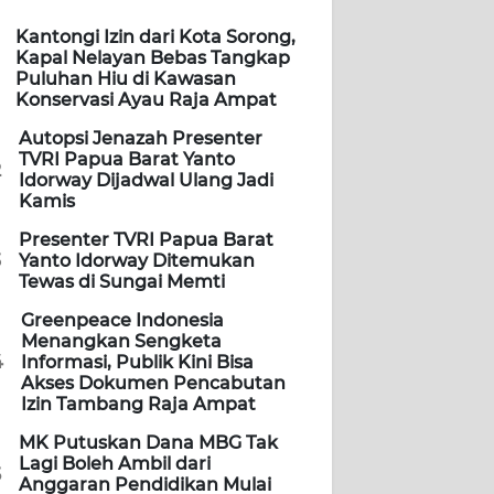
Kantongi Izin dari Kota Sorong,
Kapal Nelayan Bebas Tangkap
Puluhan Hiu di Kawasan
Konservasi Ayau Raja Ampat
Autopsi Jenazah Presenter
TVRI Papua Barat Yanto
2
Idorway Dijadwal Ulang Jadi
Kamis
Presenter TVRI Papua Barat
3
Yanto Idorway Ditemukan
Tewas di Sungai Memti
Greenpeace Indonesia
Menangkan Sengketa
4
Informasi, Publik Kini Bisa
Akses Dokumen Pencabutan
Izin Tambang Raja Ampat
MK Putuskan Dana MBG Tak
Lagi Boleh Ambil dari
5
Anggaran Pendidikan Mulai