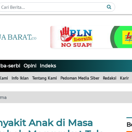
ba-serbi
Opini
Indeks
Kami
Info Iklan
Tentang Kami
Pedoman Media Siber
Redaksi
Karir
ama
nyakit Anak di Masa
B