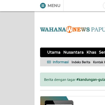
MENU
WAHANA
Tutup
TV
UTAMA
NUSANTARA
Utama
Nusantara
Khas
Ser
KHAS
Informasi
Indeks Berita
Kontak 
SERBA-
SERBI
Berita dengan tagar
#kandungan-gul
OPINI
Informasi