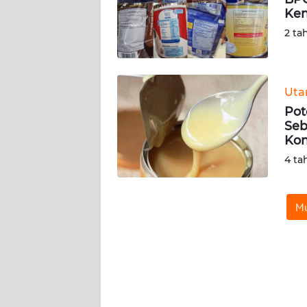
Ken
KARIR
2 ta
DISCLAIMER
Ut
Wahana
Pot
News
Regional
Seb
Kon
4 ta
WN
SUMUT
Mu
WN
JAKARTA
WN
JABAR