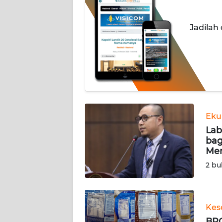
INDEKS
Jadilah
BERITA
KONTAK
KAMI
INFO
IKLAN
Eku
Lab
TENTANG
bag
KAMI
Men
2 bu
PEDOMAN
MEDIA
SIBER
Kes
REDAKSI
BPO