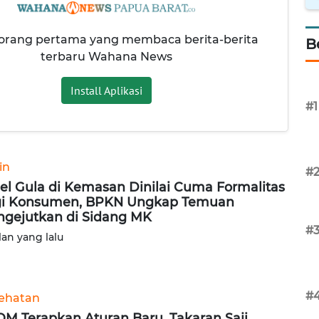
 orang pertama yang membaca berita-berita
B
terbaru Wahana News
Install Aplikasi
#1
in
#
el Gula di Kemasan Dinilai Cuma Formalitas
i Konsumen, BPKN Ungkap Temuan
gejutkan di Sidang MK
#
lan yang lalu
#
ehatan
M Terapkan Aturan Baru, Takaran Saji