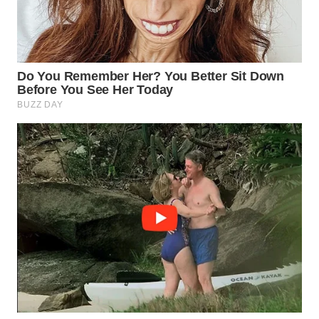
WN
INDRAMAYU
WN
KUNINGAN
WN
MAJALENGKA
WN
SUBANG
WN
SUKABUMI
WN
PURWAKARTA