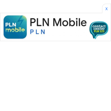
X
WAHANA MEDIA GROUP
|
|
|
WAHANA NEWS co
WAHANA TANI
WAHANA ADVOKAT
|
|
WAHANA INFRASTRUKTUR
WAHANA KONSUMEN