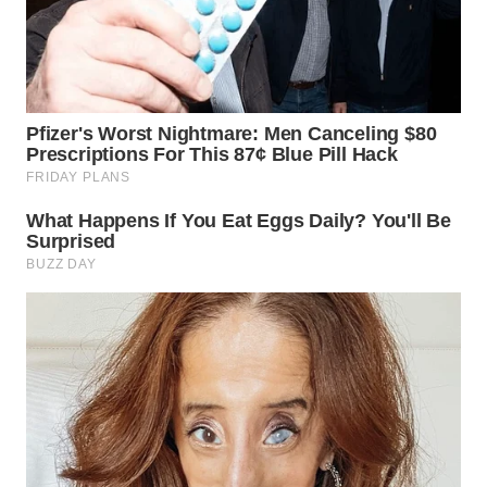
WN
SUMEDANG
WN
CIANJUR
WN
KEPULAUAN
SERIBU
WN
TANGERANG
WN
BINJAI
WN
CIREBON