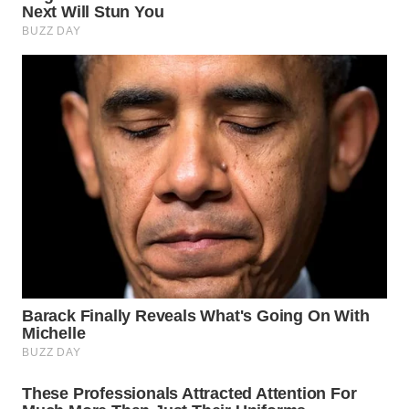
WN
NATUNA
WN
BINTAN
WN
MANDALIKA
WN
LIKUPANG
WN
LABUANBAJO
WN
BORNEO