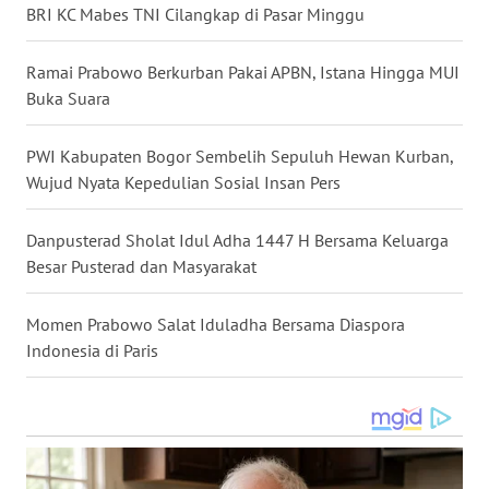
BRI KC Mabes TNI Cilangkap di Pasar Minggu
WN
MALUKU
Ramai Prabowo Berkurban Pakai APBN, Istana Hingga MUI
Buka Suara
WN
MALUT
PWI Kabupaten Bogor Sembelih Sepuluh Hewan Kurban,
Wujud Nyata Kepedulian Sosial Insan Pers
WN
DAIRI
Danpusterad Sholat Idul Adha 1447 H Bersama Keluarga
Besar Pusterad dan Masyarakat
WN
DANAU
Momen Prabowo Salat Iduladha Bersama Diaspora
TOBA
Indonesia di Paris
WN
NIAS
WN
LANGKAT