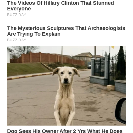
WN
PRIANGAN
TIMUR
WN
SEMARANG
WN
SOLO
WN
BOROBUDUR
WN
MADURA
WN
SURABAYA