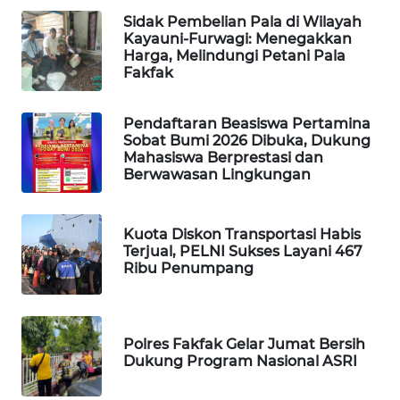
Sidak Pembelian Pala di Wilayah
WAHANA
Kayauni-Furwagi: Menegakkan
SPORT
Harga, Melindungi Petani Pala
Fakfak
WAHANA
UMKM
Pendaftaran Beasiswa Pertamina
Sobat Bumi 2026 Dibuka, Dukung
Mahasiswa Berprestasi dan
WAHANA
Berwawasan Lingkungan
SELEB
Kuota Diskon Transportasi Habis
WAHANA
Terjual, PELNI Sukses Layani 467
PERSONA
Ribu Penumpang
WAHANA
OTOMOTIF
Polres Fakfak Gelar Jumat Bersih
Dukung Program Nasional ASRI
WAHANA
HEALTH