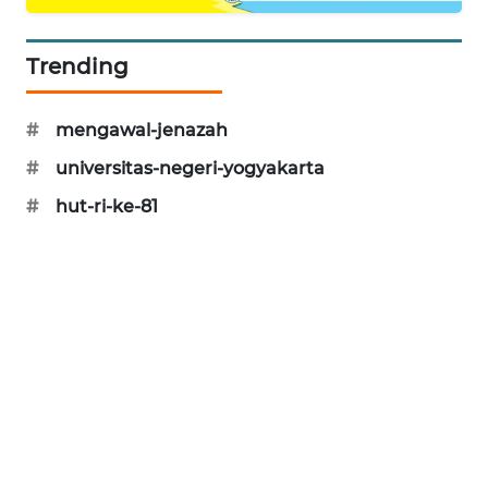
PORTAL
KONSUMEN
Trending
FORWAMKI
#
mengawal-jenazah
#
universitas-negeri-yogyakarta
ALPERKLINAS
#
hut-ri-ke-81
FORJASIDA
TAMBANG
NEWS
SITUNGIR
NEWS
SIDIKALANG
NEWS