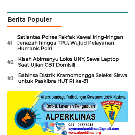
MAWAKA
Berita Populer
ID
Satlantas Polres Fakfak Kawal Iring-iringan
MARTABAT
#1
Jenazah hingga TPU, Wujud Pelayanan
NET
Humanis Polri
Kisah Abimanyu Lolos UNY, Sewa Laptop
PLN
#2
Saat Ujian CBT Domisili
WATCH
Babinsa Distrik Kramomongga Seleksi Siswa
#3
untuk Paskibra HUT RI ke-81
MKLI
LPKKI
LKKI
KOPEKLIN