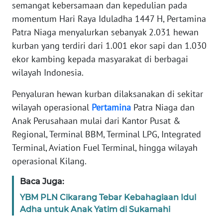
semangat kebersamaan dan kepedulian pada
REDAKSI
momentum Hari Raya Iduladha 1447 H, Pertamina
Patra Niaga menyalurkan sebanyak 2.031 hewan
KARIR
kurban yang terdiri dari 1.001 ekor sapi dan 1.030
DISCLAIMER
ekor kambing kepada masyarakat di berbagai
wilayah Indonesia.
Wahana
News
Penyaluran hewan kurban dilaksanakan di sekitar
Regional
wilayah operasional
Pertamina
Patra Niaga dan
Anak Perusahaan mulai dari Kantor Pusat &
WN
Regional, Terminal BBM, Terminal LPG, Integrated
SUMUT
Terminal, Aviation Fuel Terminal, hingga wilayah
operasional Kilang.
WN
JAKARTA
Baca Juga:
YBM PLN Cikarang Tebar Kebahagiaan Idul
WN
Adha untuk Anak Yatim di Sukamahi
JABAR