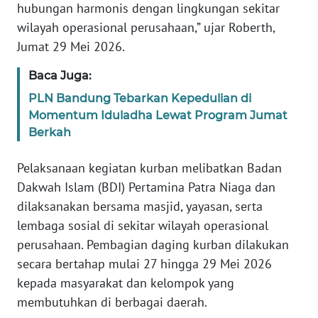
hubungan harmonis dengan lingkungan sekitar
wilayah operasional perusahaan,” ujar Roberth,
WN
Jumat 29 Mei 2026.
SERAMBI
Baca Juga:
WN
PLN Bandung Tebarkan Kepedulian di
JAMBI
Momentum Iduladha Lewat Program Jumat
Berkah
WN
SULTRA
Pelaksanaan kegiatan kurban melibatkan Badan
Dakwah Islam (BDI) Pertamina Patra Niaga dan
WN
dilaksanakan bersama masjid, yayasan, serta
NTB
lembaga sosial di sekitar wilayah operasional
perusahaan. Pembagian daging kurban dilakukan
WN
SULTENG
secara bertahap mulai 27 hingga 29 Mei 2026
kepada masyarakat dan kelompok yang
WN
membutuhkan di berbagai daerah.
SULBAR