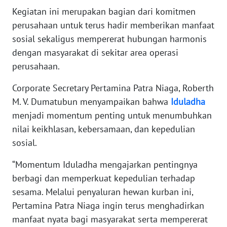
Kegiatan ini merupakan bagian dari komitmen
WN
perusahaan untuk terus hadir memberikan manfaat
BANTEN
sosial sekaligus mempererat hubungan harmonis
dengan masyarakat di sekitar area operasi
WN
NTT
perusahaan.
Corporate Secretary Pertamina Patra Niaga, Roberth
WN
M. V. Dumatubun menyampaikan bahwa
Iduladha
KEPRI
menjadi momentum penting untuk menumbuhkan
nilai keikhlasan, kebersamaan, dan kepedulian
WN
PAPUA
sosial.
“Momentum Iduladha mengajarkan pentingnya
WN
PAPUA
berbagi dan memperkuat kepedulian terhadap
BARAT
sesama. Melalui penyaluran hewan kurban ini,
Pertamina Patra Niaga ingin terus menghadirkan
WN
manfaat nyata bagi masyarakat serta mempererat
RIAU