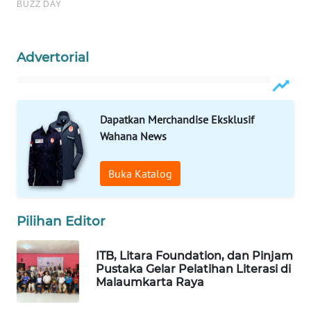
WAHANA
LISTRIK
Advertorial
WAHANA
TRAVEL
Dapatkan Merchandise Eksklusif
WAHANA
Wahana News
TV
Buka Katalog
WAHANANEWS
ID
Pilihan Editor
WAHANANEWS
CO ID
ITB, Litara Foundation, dan Pinjam
Pustaka Gelar Pelatihan Literasi di
Malaumkarta Raya
WAHANANEWS
NET