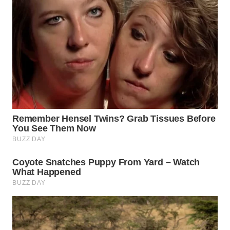
WN
TAPANULI
TENGAH
WN DELI
SERDANG
WN
TEBING
TINGGI
WN
PAKPAK
WN
KARAWANG
WN
BEKASI