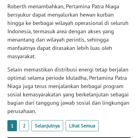
Roberth menambahkan, Pertamina Patra Niaga
WN
bersyukur dapat menyalurkan hewan kurban
BABEL
hingga ke berbagai wilayah operasional di seluruh
Indonesia, termasuk area dengan akses yang
WN
menantang dan wilayah perintis, sehingga
SUMBAR
manfaatnya dapat dirasakan lebih luas oleh
masyarakat.
WN
SUMSEL
Selain memastikan distribusi energi tetap berjalan
optimal selama periode Iduladha, Pertamina Patra
WN
Niaga juga terus menjalankan berbagai program
BENGKULU
sosial kemasyarakatan yang berkelanjutan sebagai
bagian dari tanggung jawab sosial dan lingkungan
WN
perusahaan.
LAMPUNG
1
2
Selanjutnya
Lihat Semua
WN
JATENG