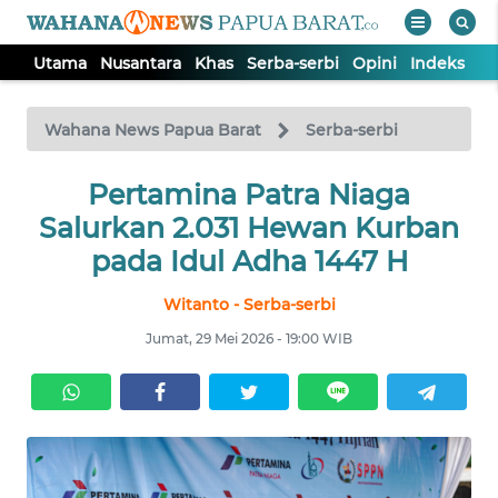
Utama
Nusantara
Khas
Serba-serbi
Opini
Indeks
WAHANA
Tutup
TV
Wahana News Papua Barat
Serba-serbi
UTAMA
Pertamina Patra Niaga
Salurkan 2.031 Hewan Kurban
NUSANTARA
pada Idul Adha 1447 H
Witanto - Serba-serbi
KHAS
Jumat, 29 Mei 2026 - 19:00 WIB
SERBA-
SERBI
OPINI