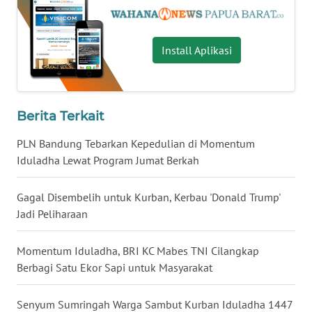
WN
KALTARA
Install Aplikasi
WN
KALSEL
Berita Terkait
WN
PLN Bandung Tebarkan Kepedulian di Momentum
KALTIM
Iduladha Lewat Program Jumat Berkah
WN
SULSEL
Gagal Disembelih untuk Kurban, Kerbau 'Donald Trump'
Jadi Peliharaan
WN
GORONTALO
Momentum Iduladha, BRI KC Mabes TNI Cilangkap
Berbagi Satu Ekor Sapi untuk Masyarakat
WN
SULUT
Senyum Sumringah Warga Sambut Kurban Iduladha 1447