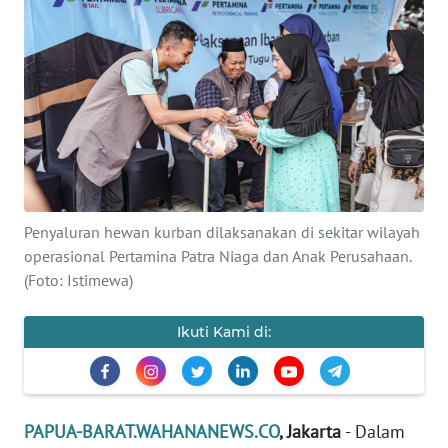
Informasi
INDEKS
BERITA
KONTAK
KAMI
INFO
Penyaluran hewan kurban dilaksanakan di sekitar wilayah
IKLAN
operasional Pertamina Patra Niaga dan Anak Perusahaan.
(Foto: Istimewa)
TENTANG
KAMI
Ikuti Kami di:
PEDOMAN
MEDIA
SIBER
PAPUA-BARAT.WAHANANEWS.CO
, Jakarta
- Dalam