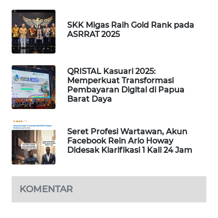
WAHANA
SKK Migas Raih Gold Rank pada
DESA
ASRRAT 2025
WISATA
LAPAK
QRISTAL Kasuari 2025:
WAHANA
Memperkuat Transformasi
Pembayaran Digital di Papua
Barat Daya
Wahana
Network
Seret Profesi Wartawan, Akun
KONSUMEN
Facebook Rein Ario Howay
LISTRIK
Didesak Klarifikasi 1 Kali 24 Jam
MASYARAKAT
KELISTRIKAN
KOMENTAR
WALINKI
ID