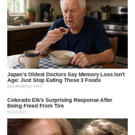
WN
TAPANULI
SELATAN
WN
TANJUNG
LESUNG
WN
KARO
WN
SIMALUNGUN
WN
LABUHANBATU