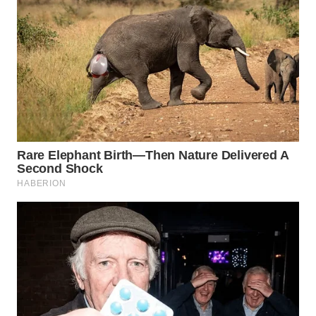
WN
BOGOR
WN
DEPOK
WN
TAPANULI
UTARA
WN
SAMOSIR
WN
PADANG
LAWAS