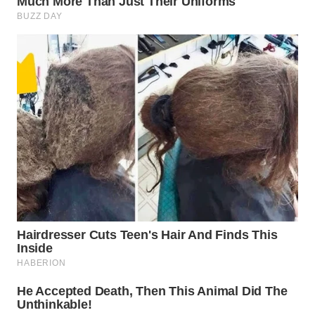
Wahana
Media
Group
WAHANA
NEWS
WAHANA
TANI
WAHANA
ADVOKAT
WAHANA
INFRASTRUKTUR
WAHANA
KONSUMEN