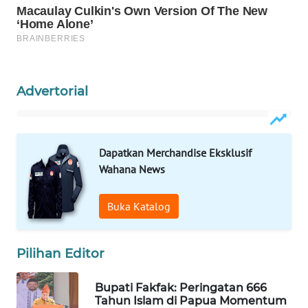
WAHANA
SPORT
WAHANA
Advertorial
UMKM
WAHANA
SELEB
Dapatkan Merchandise Eksklusif
Wahana News
WAHANA
PERSONA
Buka Katalog
WAHANA
OTOMOTIF
Pilihan Editor
WAHANA
Bupati Fakfak: Peringatan 666
HEALTH
Tahun Islam di Papua Momentum