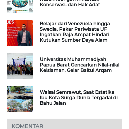
Konservasi, dan Hak Adat
MAWAKA
ID
Belajar dari Venezuela hingga
Swedia, Pakar Pariwisata UF
Ingatkan Raja Ampat Hindari
MARTABAT
Kutukan Sumber Daya Alam
NET
PLN
Universitas Muhammadiyah
WATCH
Papua Barat Gencarkan Nilai-nilai
Keislaman, Gelar Baitul Arqam
MKLI
Waisai Semrawut, Saat Estetika
LPKKI
Ibu Kota Surga Dunia Tergadai di
Bahu Jalan
LKKI
KOPEKLIN
KOMENTAR