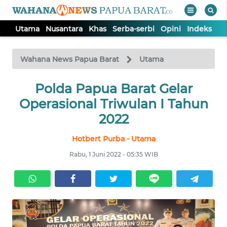
Utama
Nusantara
Khas
Serba-serbi
Opini
Indeks
WAHANA
Tutup
TV
Wahana News Papua Barat
Utama
UTAMA
Polda Papua Barat Gelar
Operasional Triwulan I Tahun
NUSANTARA
2022
Hotbert Purba - Utama
KHAS
Rabu, 1 Juni 2022 - 05:35 WIB
SERBA-
SERBI
OPINI