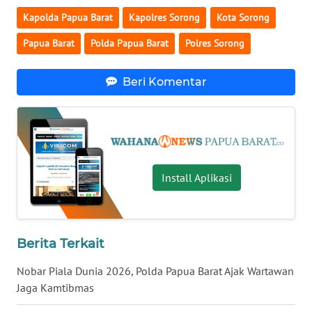
Kapolda Papua Barat
Kapolres Sorong
Kota Sorong
WN
Papua Barat
Polda Papua Barat
Polres Sorong
NUSANTARA
WN
Beri Komentar
JOGJA
WN
JATIM
Install Aplikasi
WN
BALI
WN
Berita Terkait
KALBAR
Nobar Piala Dunia 2026, Polda Papua Barat Ajak Wartawan
WN
Jaga Kamtibmas
KALTENG