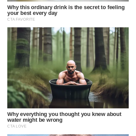
WN
INDRAMAYU
WN
KUNINGAN
WN
MAJALENGKA
WN
SUBANG
WN
SUKABUMI
WN
PURWAKARTA