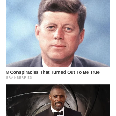
WN
PRIANGAN
TIMUR
WN
SEMARANG
WN
SOLO
WN
BOROBUDUR
WN
MADURA
WN
SURABAYA