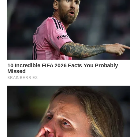
Wahana
Media
Group
WAHANA
NEWS
WAHANA
TANI
WAHANA
ADVOKAT
WAHANA
INFRASTRUKTUR
WAHANA
KONSUMEN