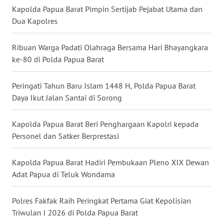
Kapolda Papua Barat Pimpin Sertijab Pejabat Utama dan
WN
Dua Kapolres
KALTARA
Ribuan Warga Padati Olahraga Bersama Hari Bhayangkara
WN
ke-80 di Polda Papua Barat
KALSEL
Peringati Tahun Baru Islam 1448 H, Polda Papua Barat
WN
Daya Ikut Jalan Santai di Sorong
KALTIM
Kapolda Papua Barat Beri Penghargaan Kapolri kepada
WN
Personel dan Satker Berprestasi
SULSEL
Kapolda Papua Barat Hadiri Pembukaan Pleno XIX Dewan
WN
Adat Papua di Teluk Wondama
GORONTALO
Polres Fakfak Raih Peringkat Pertama Giat Kepolisian
WN
Triwulan I 2026 di Polda Papua Barat
SULUT