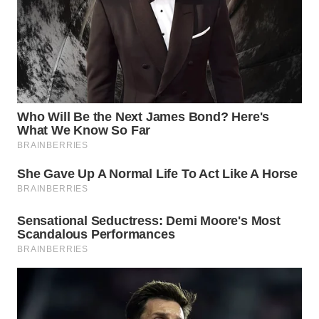
WN
NATUNA
WN
BINTAN
WN
MANDALIKA
WN
LIKUPANG
WN
LABUANBAJO
WN
BORNEO