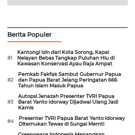
PORTAL
KONSUMEN
FORWAMKI
Berita Populer
ALPERKLINAS
Kantongi Izin dari Kota Sorong, Kapal
#1
Nelayan Bebas Tangkap Puluhan Hiu di
Kawasan Konservasi Ayau Raja Ampat
FORJASIDA
Pemkab Fakfak Sambut Gubernur Papua
#2
dan Papua Barat Jelang Peringatan 666
TAMBANG
Tahun Islam Masuk Papua
NEWS
Autopsi Jenazah Presenter TVRI Papua
#3
Barat Yanto Idorway Dijadwal Ulang Jadi
SITUNGIR
Kamis
NEWS
Presenter TVRI Papua Barat Yanto Idorway
#4
Ditemukan Tewas di Sungai Memti
SIDIKALANG
NEWS
Greenpeace Indonesia Menangkan