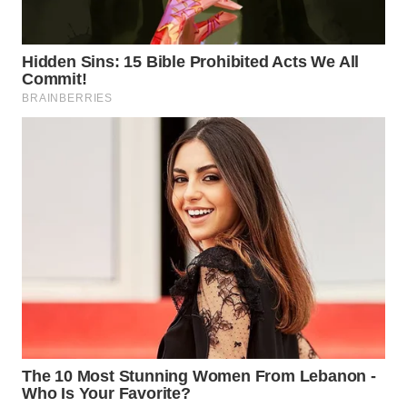
WN
TAPANULI
SELATAN
WN
TANJUNG
LESUNG
WN
KARO
WN
SIMALUNGUN
WN
LABUHANBATU