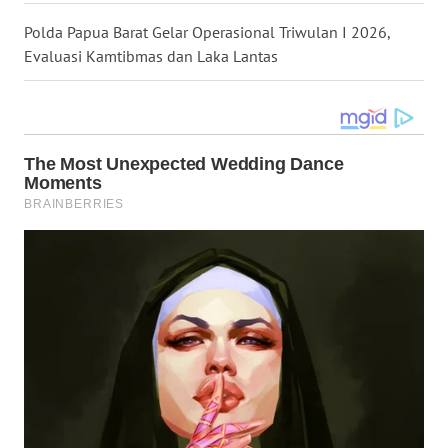
Polda Papua Barat Gelar Operasional Triwulan I 2026,
WN
MALUKU
Evaluasi Kamtibmas dan Laka Lantas
WN
MALUT
WN
DAIRI
WN
DANAU
TOBA
WN
NIAS
WN
LANGKAT