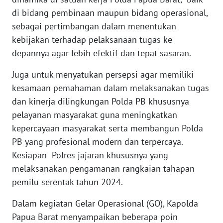
di bidang pembinaan maupun bidang operasional,
WN
sebagai pertimbangan dalam menentukan
BANTEN
kebijakan terhadap pelaksanaan tugas ke
depannya agar lebih efektif dan tepat sasaran.
WN
NTT
Juga untuk menyatukan persepsi agar memiliki
kesamaan pemahaman dalam melaksanakan tugas
WN
KEPRI
dan kinerja dilingkungan Polda PB khususnya
pelayanan masyarakat guna meningkatkan
WN
kepercayaan masyarakat serta membangun Polda
PAPUA
PB yang profesional modern dan terpercaya.
Kesiapan Polres jajaran khususnya yang
WN
melaksanakan pengamanan rangkaian tahapan
PAPUA
pemilu serentak tahun 2024.
BARAT
Dalam kegiatan Gelar Operasional (GO), Kapolda
WN
Papua Barat menyampaikan beberapa poin
RIAU