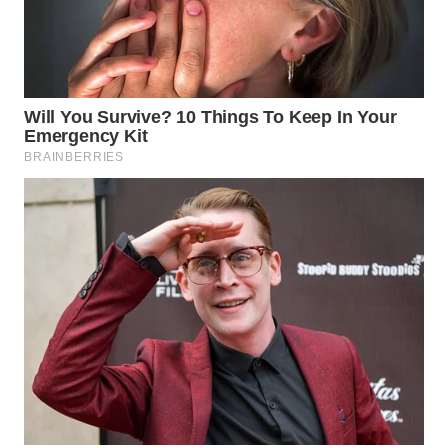
WAHANA
LISTRIK
WAHANA
TRAVEL
WAHANA
TV
WAHANANEWS
ID
WAHANANEWS
CO ID
WAHANANEWS
NET