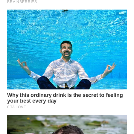
WN
TAPANULI
TENGAH
WN DELI
SERDANG
WN
TEBING
TINGGI
WN
PAKPAK
WN
KARAWANG
WN
BEKASI