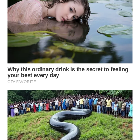
WN
BOGOR
WN
DEPOK
WN
TAPANULI
UTARA
WN
SAMOSIR
WN
PADANG
LAWAS