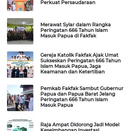
Perkuat Persaudaraan
WAHANA
DESA
WISATA
Merawat Syiar dalam Rangka
Peringatan 666 Tahun Islam
Masuk Papua di Fakfak
LAPAK
WAHANA
Gereja Katolik Fakfak Ajak Umat
Wahana
Sukseskan Peringatan 666 Tahun
Network
Islam Masuk Papua, Jaga
Keamanan dan Ketertiban
KONSUMEN
LISTRIK
Pemkab Fakfak Sambut Gubernur
Papua dan Papua Barat Jelang
Peringatan 666 Tahun Islam
MASYARAKAT
Masuk Papua
KELISTRIKAN
WALINKI
Raja Ampat Didorong Jadi Model
Keseimbangan Investasi,
ID