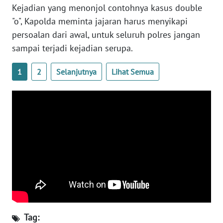
Kejadian yang menonjol contohnya kasus double
"o", Kapolda meminta jajaran harus menyikapi
WN
BABEL
persoalan dari awal, untuk seluruh polres jangan
sampai terjadi kejadian serupa.
WN
SUMBAR
1
2
Selanjutnya
Lihat Semua
WN
SUMSEL
WN
BENGKULU
WN
LAMPUNG
WN
Tag:
JATENG