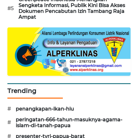
Sengketa Informasi, Publik Kini Bisa Akses
#5
Dokumen Pencabutan Izin Tambang Raja
SIBARAGAS
Ampat
NEWS
METRO
SIANTAR
NEWS
METRO
MEDAN
NEWS
Trending
METRO
JAKARTA
NEWS
#
penangkapan-ikan-hiu
peringatan-666-tahun-masuknya-agama-
#
KRT
islam-di-tanah-papua
NEWS
#
presenter-tvri-papua-barat