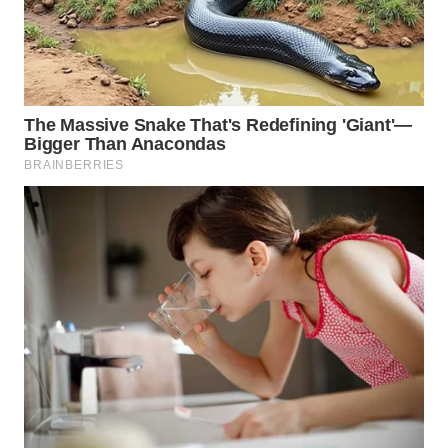
WN
SUMEDANG
WN
CIANJUR
WN
KEPULAUAN
SERIBU
WN
TANGERANG
WN
BINJAI
WN
CIREBON