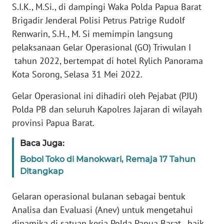
REDAKSI
S.I.K., M.Si., di dampingi Waka Polda Papua Barat
Brigadir Jenderal Polisi Petrus Patrige Rudolf
KARIR
Renwarin, S.H., M. Si memimpin langsung
pelaksanaan Gelar Operasional (GO) Triwulan I
DISCLAIMER
tahun 2022, bertempat di hotel Rylich Panorama
Kota Sorong, Selasa 31 Mei 2022.
Wahana
News
Gelar Operasional ini dihadiri oleh Pejabat (PJU)
Regional
Polda PB dan seluruh Kapolres Jajaran di wilayah
provinsi Papua Barat.
WN
SUMUT
Baca Juga:
Bobol Toko di Manokwari, Remaja 17 Tahun
WN
Ditangkap
JAKARTA
Gelaran operasional bulanan sebagai bentuk
WN
Analisa dan Evaluasi (Anev) untuk mengetahui
JABAR
dinamika di satuan kerja Polda Papua Barat, baik