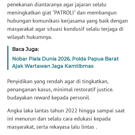
penekanan diantaranya agar jajaran selalu
meningkatkan giat "PATROLI" dan membangun
WN
hubungan komunikasi kerjasama yang baik dengan
SERAMBI
masyarakat agar situasi kondusif selalu terjaga di
wilayah hukumnya.
WN
JAMBI
Baca Juga:
Nobar Piala Dunia 2026, Polda Papua Barat
WN
SULTRA
Ajak Wartawan Jaga Kamtibmas
Penyidikan yang rendah agar di tingkatkan,
WN
NTB
penanganan kasus, minimal restoratif justice.
budayakan reward kepada personil.
WN
Angka laka lantas tahun 2022 hingga sampai saat
SULTENG
ini menurun dan selalu cara edukasi kepada
masyarakat, serta rekayasa lalu lintas .
WN
SULBAR