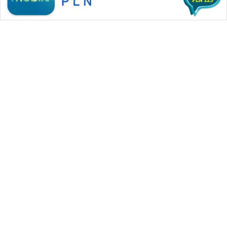
WAHANA MEDIA GROUP
|
|
|
WAHANA NEWS co
WAHANA TANI
WAHANA ADVOKAT
|
|
WAHANA INFRASTRUKTUR
WAHANA KONSUMEN
|
|
|
WAHANA LISTRIK
WAHANA TRAVEL
WAHANA TV
|
|
|
WAHANANEWS id
WAHANANEWS CO ID
WAHANANEWS NET
|
|
|
WAHANA SPORT ID
Wahana UMKM
Wahana Seleb
|
|
|
Wahana Persona
Wahana Otomotif
Wahana Health
|
Wahana Desa Wisata
Lapak Wahana