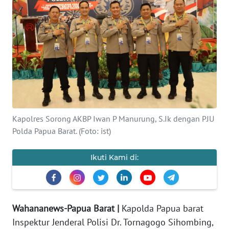
Informasi
INDEKS
BERITA
KONTAK
KAMI
INFO
Kapolres Sorong AKBP Iwan P Manurung, S.Ik dengan PJU
IKLAN
Polda Papua Barat. (Foto: ist)
TENTANG
Ikuti Kami di:
KAMI
PEDOMAN
MEDIA
SIBER
Wahananews-Papua Barat |
Kapolda Papua barat
Inspektur Jenderal Polisi Dr. Tornagogo Sihombing,