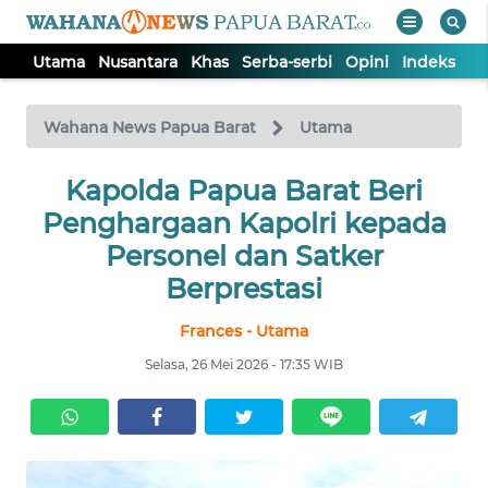
Utama
Nusantara
Khas
Serba-serbi
Opini
Indeks
WAHANA
Tutup
TV
Wahana News Papua Barat
Utama
UTAMA
Kapolda Papua Barat Beri
Penghargaan Kapolri kepada
NUSANTARA
Personel dan Satker
Berprestasi
KHAS
Frances - Utama
Selasa, 26 Mei 2026 - 17:35 WIB
SERBA-
SERBI
OPINI