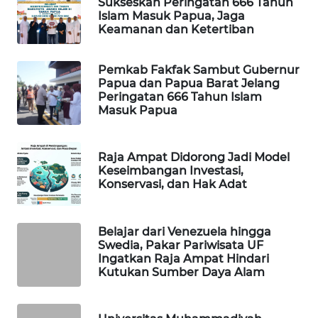
Sukseskan Peringatan 666 Tahun
Islam Masuk Papua, Jaga
WAHANA
Keamanan dan Ketertiban
DESA
WISATA
Pemkab Fakfak Sambut Gubernur
Papua dan Papua Barat Jelang
LAPAK
Peringatan 666 Tahun Islam
WAHANA
Masuk Papua
Wahana
Raja Ampat Didorong Jadi Model
Network
Keseimbangan Investasi,
Konservasi, dan Hak Adat
KONSUMEN
LISTRIK
Belajar dari Venezuela hingga
Swedia, Pakar Pariwisata UF
MASYARAKAT
Ingatkan Raja Ampat Hindari
KELISTRIKAN
Kutukan Sumber Daya Alam
WALINKI
ID