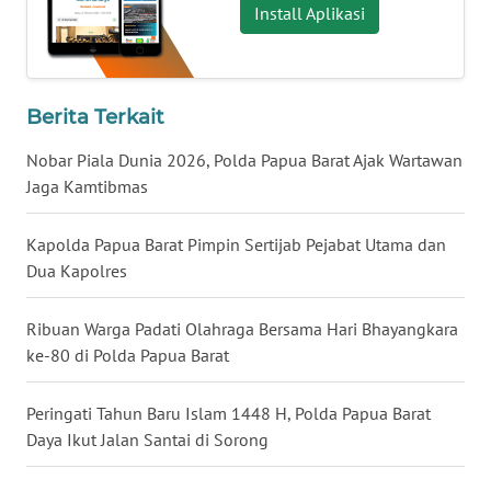
Install Aplikasi
WN
NUSANTARA
Berita Terkait
WN
JOGJA
Nobar Piala Dunia 2026, Polda Papua Barat Ajak Wartawan
Jaga Kamtibmas
WN
JATIM
Kapolda Papua Barat Pimpin Sertijab Pejabat Utama dan
Dua Kapolres
WN
BALI
Ribuan Warga Padati Olahraga Bersama Hari Bhayangkara
ke-80 di Polda Papua Barat
WN
KALBAR
Peringati Tahun Baru Islam 1448 H, Polda Papua Barat
Daya Ikut Jalan Santai di Sorong
WN
KALTENG