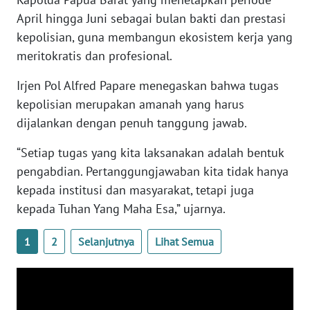
April hingga Juni sebagai bulan bakti dan prestasi
WN
kepolisian, guna membangun ekosistem kerja yang
SERAMBI
meritokratis dan profesional.
Irjen Pol Alfred Papare menegaskan bahwa tugas
WN
JAMBI
kepolisian merupakan amanah yang harus
dijalankan dengan penuh tanggung jawab.
WN
SULTRA
“Setiap tugas yang kita laksanakan adalah bentuk
pengabdian. Pertanggungjawaban kita tidak hanya
WN
kepada institusi dan masyarakat, tetapi juga
NTB
kepada Tuhan Yang Maha Esa,” ujarnya.
WN
1
2
Selanjutnya
Lihat Semua
SULTENG
WN
SULBAR