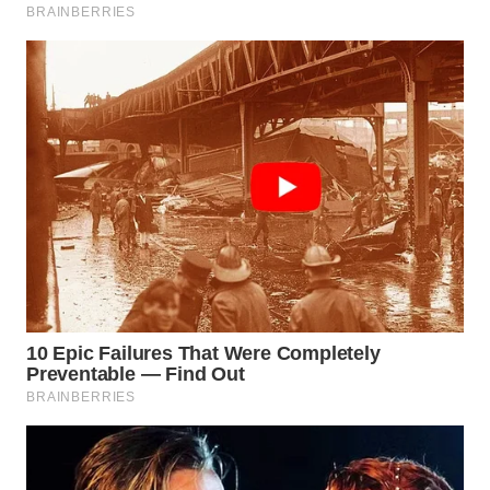
WN
TAPANULI
TENGAH
WN DELI
SERDANG
WN
TEBING
TINGGI
WN
PAKPAK
WN
KARAWANG
WN
BEKASI