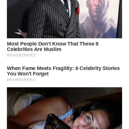
Wahana
Media
Group
WAHANA
NEWS
WAHANA
TANI
WAHANA
ADVOKAT
WAHANA
INFRASTRUKTUR
WAHANA
KONSUMEN