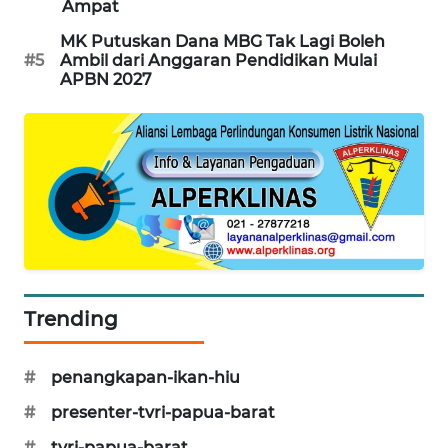
Ampat
MK Putuskan Dana MBG Tak Lagi Boleh
SIBARAGAS
#5
Ambil dari Anggaran Pendidikan Mulai
NEWS
APBN 2027
METRO
SIANTAR
NEWS
METRO
MEDAN
NEWS
METRO
Trending
JAKARTA
NEWS
#
penangkapan-ikan-hiu
KRT
#
presenter-tvri-papua-barat
NEWS
#
tvri-papua-barat