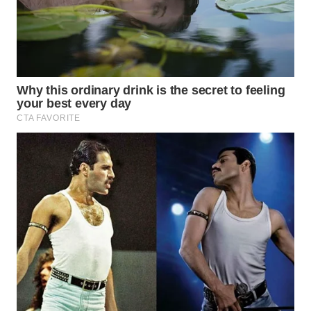
WN
SUMEDANG
WN
CIANJUR
WN
KEPULAUAN
SERIBU
WN
TANGERANG
WN
BINJAI
WN
CIREBON