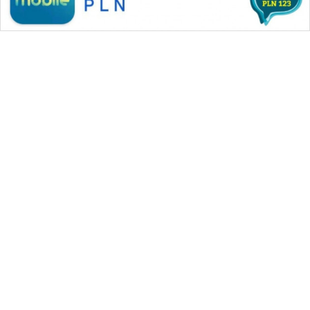
WAHANA MEDIA GROUP
|
|
|
WAHANA NEWS co
WAHANA TANI
WAHANA ADVOKAT
|
|
WAHANA INFRASTRUKTUR
WAHANA KONSUMEN
|
|
|
WAHANA LISTRIK
WAHANA TRAVEL
WAHANA TV
|
|
|
WAHANANEWS id
WAHANANEWS CO ID
WAHANANEWS NET
|
|
|
WAHANA SPORT ID
Wahana UMKM
Wahana Seleb
|
|
|
Wahana Persona
Wahana Otomotif
Wahana Health
|
Wahana Desa Wisata
Lapak Wahana