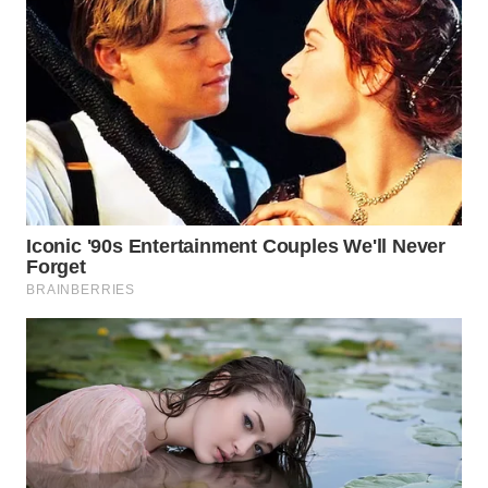
WN
BOGOR
WN
DEPOK
WN
TAPANULI
UTARA
WN
SAMOSIR
WN
PADANG
LAWAS