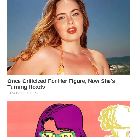
WN
PRIANGAN
TIMUR
WN
SEMARANG
WN
SOLO
WN
BOROBUDUR
WN
MADURA
WN
SURABAYA