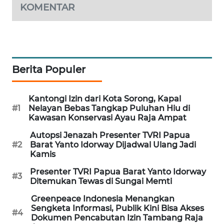
KOMENTAR
PORTAL
KONSUMEN
FORWAMKI
Berita Populer
ALPERKLINAS
Kantongi Izin dari Kota Sorong, Kapal
#1
Nelayan Bebas Tangkap Puluhan Hiu di
FORJASIDA
Kawasan Konservasi Ayau Raja Ampat
TAMBANG
Autopsi Jenazah Presenter TVRI Papua
#2
Barat Yanto Idorway Dijadwal Ulang Jadi
NEWS
Kamis
Presenter TVRI Papua Barat Yanto Idorway
SITUNGIR
#3
Ditemukan Tewas di Sungai Memti
NEWS
Greenpeace Indonesia Menangkan
Sengketa Informasi, Publik Kini Bisa Akses
SIDIKALANG
#4
Dokumen Pencabutan Izin Tambang Raja
NEWS