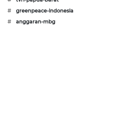
KARING
#
greenpeace-indonesia
NEWS
#
anggaran-mbg
JURNAL
MARITIM
HUMBANG
NEWS
GARONGGANG
NEWS
FISUELRI
ID
ENERGI
NEWS