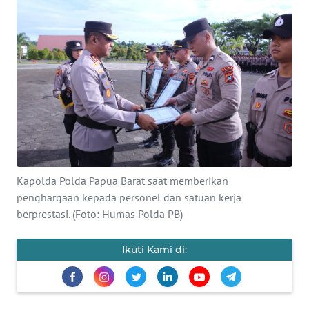
Informasi
INDEKS
BERITA
KONTAK
KAMI
INFO
IKLAN
Kapolda Polda Papua Barat saat memberikan
penghargaan kepada personel dan satuan kerja
TENTANG
berprestasi. (Foto: Humas Polda PB)
KAMI
Ikuti Kami di:
PEDOMAN
MEDIA
SIBER