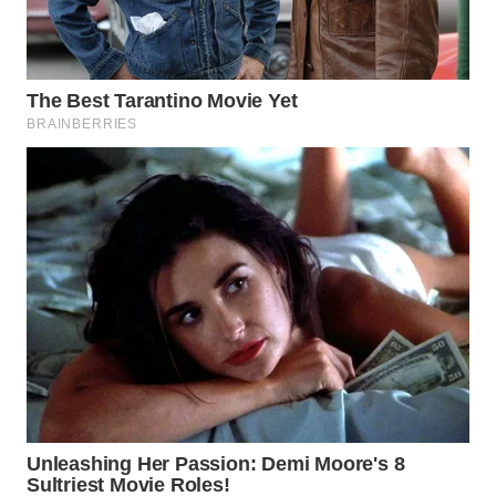
WN
TAPANULI
SELATAN
WN
TANJUNG
LESUNG
WN
KARO
WN
SIMALUNGUN
WN
LABUHANBATU