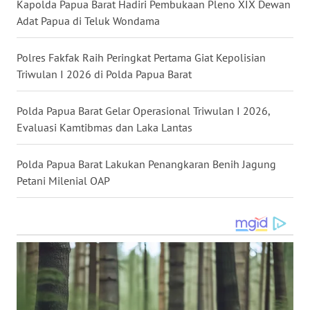
Kapolda Papua Barat Hadiri Pembukaan Pleno XIX Dewan
Adat Papua di Teluk Wondama
WN
KALTARA
Polres Fakfak Raih Peringkat Pertama Giat Kepolisian
Triwulan I 2026 di Polda Papua Barat
WN
KALSEL
Polda Papua Barat Gelar Operasional Triwulan I 2026,
Evaluasi Kamtibmas dan Laka Lantas
WN
KALTIM
Polda Papua Barat Lakukan Penangkaran Benih Jagung
WN
Petani Milenial OAP
SULSEL
WN
GORONTALO
WN
SULUT