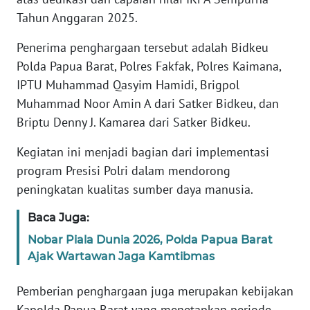
Tahun Anggaran 2025.
WN
BANTEN
Penerima penghargaan tersebut adalah Bidkeu
Polda Papua Barat, Polres Fakfak, Polres Kaimana,
WN
IPTU Muhammad Qasyim Hamidi, Brigpol
NTT
Muhammad Noor Amin A dari Satker Bidkeu, dan
Briptu Denny J. Kamarea dari Satker Bidkeu.
WN
KEPRI
Kegiatan ini menjadi bagian dari implementasi
program Presisi Polri dalam mendorong
WN
peningkatan kualitas sumber daya manusia.
PAPUA
Baca Juga:
WN
Nobar Piala Dunia 2026, Polda Papua Barat
PAPUA
BARAT
Ajak Wartawan Jaga Kamtibmas
Pemberian penghargaan juga merupakan kebijakan
WN
RIAU
Kapolda Papua Barat yang menetapkan periode