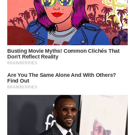
WN
NATUNA
WN
BINTAN
WN
MANDALIKA
WN
LIKUPANG
WN
LABUANBAJO
WN
BORNEO