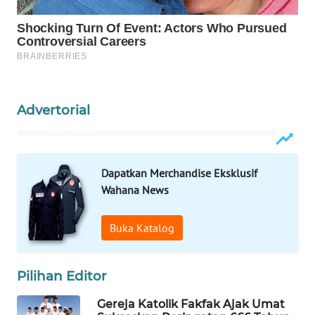
WAHANA
SPORT
WAHANA
UMKM
Advertorial
WAHANA
SELEB
Dapatkan Merchandise Eksklusif
WAHANA
Wahana News
PERSONA
Buka Katalog
WAHANA
OTOMOTIF
Pilihan Editor
WAHANA
Gereja Katolik Fakfak Ajak Umat
HEALTH