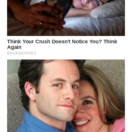
WAHANA
LISTRIK
WAHANA
TRAVEL
WAHANA
TV
WAHANANEWS
ID
WAHANANEWS
CO ID
WAHANANEWS
NET