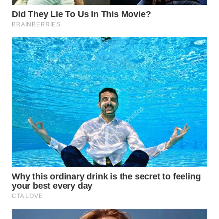
WN
INDRAMAYU
WN
KUNINGAN
WN
MAJALENGKA
WN
SUBANG
WN
SUKABUMI
WN
PURWAKARTA