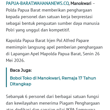
REDAKSI
PAPUA-BARAT.WAHANANEWS.CO
, Manokwari
–
Polda Papua Barat memberikan penghargaan
KARIR
kepada personel dan satuan kerja berprestasi
sebagai bentuk penguatan sumber daya manusia
DISCLAIMER
Polri yang unggul dan kompetitif.
Kapolda Papua Barat Irjen Pol Alfred Papare
Wahana
News
memimpin langsung apel pemberian penghargaan
Regional
di Lapangan Apel Mapolda Papua Barat, Senin 26
Mei 2026.
WN
SUMUT
Baca Juga:
Bobol Toko di Manokwari, Remaja 17 Tahun
WN
Ditangkap
JAKARTA
Sebanyak 6 personel dari berbagai satuan fungsi
WN
dan kewilayahan menerima Piagam Penghargaan
JABAR
atas dedikasi dan capaian nilai IKPA Sempurna