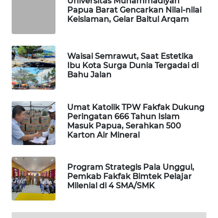
Universitas Muhammadiyah
Papua Barat Gencarkan Nilai-nilai
Keislaman, Gelar Baitul Arqam
MAWAKA
ID
Waisai Semrawut, Saat Estetika
MARTABAT
Ibu Kota Surga Dunia Tergadai di
NET
Bahu Jalan
PLN
WATCH
Umat Katolik TPW Fakfak Dukung
Peringatan 666 Tahun Islam
Masuk Papua, Serahkan 500
MKLI
Karton Air Mineral
LPKKI
Program Strategis Pala Unggul,
Pemkab Fakfak Bimtek Pelajar
LKKI
Milenial di 4 SMA/SMK
KOPEKLIN