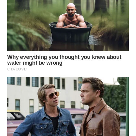
WN
MALUKU
WN
MALUT
WN
DAIRI
WN
DANAU
TOBA
WN
NIAS
WN
LANGKAT